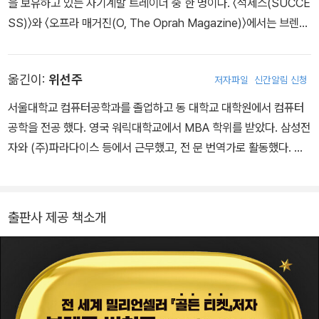
을 보유하고 있는 자기계발 트레이너 중 한 명이다. 〈석세스(SUCCE
SS)〉와 〈오프라 매거진(O, The Oprah Magazine)〉에서는 브렌든
버처드를 자기계발 및 성취 분야에서 가장 영향력 있는 리더 중 한 명
으로 꼽기도 했다. 지금까지 그의 강의를 수강한 사람은 수백만 명에
옮긴이:
위선주
저자파일
신간알림 신청
이른다. 거의 죽음에 이르렀던 교통사고를 겪으면서 그는 스스로에게
질문을 던졌다. “나는 그동안 충실한 삶을 살았는가? 다른 이들을 사
서울대학교 컴퓨터공학과를 졸업하고 동 대학교 대학원에서 컴퓨터
랑했는가? 의미 있는 일을 했는가?” 이에 대한 자신의 대답은 만족스
공학을 전공 했다. 영국 워릭대학교에서 MBA 학위를 받았다. 삼성전
럽지 못했고, 이를 계기로 삶을 대하는 그의 태도는 완전히 달라졌다.
자와 (주)파라다이스 등에서 근무했고, 전 문 번역가로 활동했다. 현
그리고 다른 사람들이 더 충실한 삶을 살고, 사랑하고, 의미 있는 일을
재 (주)KBS한류투자파트너스에서 콘텐츠 및 미디어 분야 투자운용
할 수 있도록 돕는 것을 인생의 새로운 목표로 삼게 되었다. 조직 커뮤
인 력으로 일하고 있다. 옮긴 책으로는『 잊혀진 사람』, 『2010 세계
니케이션 분야에서 석사학위를 받고 액센츄어(Accenture)에서 컨
경제 전망』, 『잭 니클러스 Golf My Way』, 『자본주의 4.0』, 『아시아
출판사 제공 책소개
설턴트로 사회생활을 시작한 그는 회사를 그만둔 2006년부터 책을
미래 대예측』, 『고마워, 너를 보내줄게』, 『불평등 민주주의』, 『리바 운
쓰고, 세미나를 주최하고, 개인 고객들을 코칭하고, 온라인 강좌를 개
더스』, 『무엇이 세상을 바꾸는가』, 『공개하고 공유하라』, 『린 스타트
설하는 일을 시작했다. 현재 그는 개인 기준, 페이스북에서 가장 많은
업』, 『린 분석』, 『린 마인드 셋』 등이 있다.
팔로어를 두고 있는 100인 중 한 명이며, 유튜브 자기계발 부문에서
는 최다 구독자를 기록하고 있다. 지금까지 그가 제작한 자기계발 동