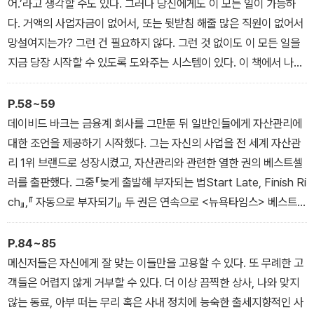
은 자신만의 경험 과 지식을 이용해 사람들에게 영감을 불러일으킨
어.’라고 생각할 수도 있다. 그러나 당신에게도 이 모든 일이 가능하
다.
다. 거액의 사업자금이 없어서, 또는 뒷받침 해줄 많은 직원이 없어서
망설여지는가? 그런 건 필요하지 않다. 그런 것 없이도 이 모든 일을
지금 당장 시작할 수 있도록 도와주는 시스템이 있다. 이 책에서 나는
다른 사람들을 돕는 일을 하면서 그 일에서 뛰어난 성과를 거둔 사람
들의 성공담 을 소개할 것이다. 그리고 어떻게 이 모든 일을 통해 수백
P.58~59
만 달러를 벌 수 있는지를 보여줄 것이다.
데이비드 바크는 금융계 회사를 그만둔 뒤 일반인들에게 자산관리에
대한 조언을 제공하기 시작했다. 그는 자신의 사업을 전 세계 자산관
리 1위 브랜드로 성장시켰고, 자산관리와 관련한 열한 권의 베스트셀
러를 출판했다. 그중『늦게 출발해 부자되는 법Start Late, Finish Ri
ch』,『 자동으로 부자되기』 두 권은 연속으로 <뉴욕타임스> 베스트
셀러 1위가 됐다. … 이들은 소소해 보이는 메시지에서 출발했다. 그
리고 이들 중 시작할 때부터 유명하고 부자였던 사람은 아무도 없다.
P.84~85
이 점이 가장 중요하다. 이들도 시작할 때는 당신과 마찬가지로 평범
메신저들은 자신에게 잘 맞는 이들만을 고용할 수 있다. 또 무례한 고
했다. 일단 시작한 다음, 전문지식을 더욱 쌓고 자신의 메시지를 상품
객들은 어렵지 않게 거부할 수 있다. 더 이상 끔찍한 상사, 나와 맞지
화하고 홍보하는 법을 배우고 가능한 한 많은 사람들에게 전하는 방
않는 동료, 아부 떠는 무리 혹은 사내 정치에 능숙한 출세지향적인 사