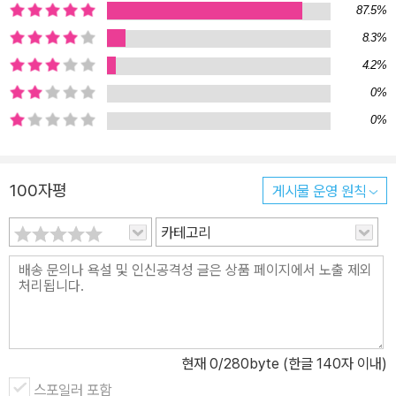
87.5%
해 회사 차원에서 법적 조치를 취한 것은 물론이다. 그야말로 절판된
8.3%
책 하나가 출판사에 미친 파장은 컸다. 궁금했다. 이렇게 이 책을 찾아
4.2%
헤매는 사람들은 누구일까? 왜 이 책을 그렇게 찾는 걸까? 마흔 넘어
재미삼아 재테크삼아 부동산을 공부하다가 이제는 주말마다 여는 부
0%
동산 강연으로 월 1천 만 원을 번다는 부동산 카페 운영자, 아파트에
0%
서 사랑방 꾸리듯 동네 사람들에게 뜨개질을 가르쳐주다가 뜨개질 공
방 창업을 꿈꾼다는 어느 주부, 책 좋아하는 취미를 기업교육 컨설팅
100자평
게시물 운영 원칙
으로 전향시킨 북큐레이터, 금융회사에 다니다 조직생활에 염증을 느
끼고 사직서를 던진 개인자산 관리사, 높은 실적으로 자칭타칭 걸어
카테고리
다니는 중소기업으로 불린다는 보험컨설턴트까지, 이 책을 찾는 사람
들은 하는 일이나 나이나 성별이나 어느 것 하나 겹치는 것 없이 다양
했다. 그럼에도 이들에겐 한 가지 공통점이 있었다. 모두 자신의 ‘경험
과 지식’을 전달해 돈을 버는 1인 기업가, 아니 최소 1인 기업가를 ‘꿈
꾸는’ 사람들이었다. “내가 무슨 1인 사업을 할 수 있겠어요?” 당신의
현재
0
/280byte (한글 140자 이내)
경험과 지식을 누군가는 간절히 원하고 또 원한다 “에이, 내가 어떻게
사업가가 되겠어요?” “이런 게 돈이 될까요? 진짜 그렇게 해서 돈을
스포일러 포함