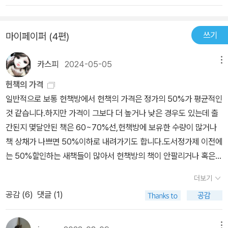
는없지만, 인생의 큰틀을 기획할 수 있다고 나온다.나는 죽음의 위기
이다. 거기에서 오는 기쁨은 상상 이상의 힘을 발취, 어려움이 닥쳤을
를 직접 겪은적은 없지만 직간접적으로 느끼며 천천히 깨닫게 된 케
때 앞으로 나아가게 하는 강력한 동력이 된다. 세계적인 동기부여가
쓰기
마이페이퍼 (4편)
이스다 그리고 메신저가 되고싶다는 생각이들었고, 나만의 이야기를
이자 자기계발 전문가 브렌든 버처드가 메신저 사업을 시작한 것은
내 상상으로 재밌게 만들어가는 와중에 이 책을 소개받았다. 나는 내
다니던 회사가 미래를 보장해주지 않기 때문도 아니었고, 먹고살기
카스피
2024-05-05
메뉴
생각들을 더 발전시킬 수 있는 뭔가를 바래왔는데 떡하니 이책이 나
위해서도 아니었다. 그는 끔찍한 교통사고을 당하면서 죽음 앞에 섰
에게 온것이다. 나는 참 행운아다. 이 책을 통해 어제보다 더 성장하는
고, 그 이후 왜 남을 돕는 일을 해야 하는지에 대한 명확한 비전을 갖
헌책의 가격
내가 기대가된다.아이러니하게도 내가 이렇게 기쁨에 취하는 와중에
게 되었다. 조직사회에서 ‘동기’ 운운할 때마다 달콤한 사탕발림이라
일반적으로 보통 헌책방에서 헌책의 가격은 정가의 50%가 평균적인
내 이웃집에서는 싸우는 소리가 선명하게 들린다. 대극의 법칙인가?
생각했을 수 있다. 하지만 직접 ‘내 일’을 시작하면 그 작은 동기 하나
것 같습니다.하지만 가격이 그보다 더 높거나 낮은 경우도 있는데 출
참 재밌는 세상이다. 🐌
가 힘들고 어려울 때 얼마나 든든한 버팀목이 되는지를 뼈저리게 실
간된지 몇달안된 책은 60~70%선,헌책방에 보유한 수량이 많거나
감할 수 있다. “컴퓨터와 전화기만 있으면 누구나 할 수 있다” 보통 사
책 상채가 나쁘면 50%이하로 내려가기도 합니다.도서정가제 이전에
람을 1인 기업가로 만드는 강력한 동기부여서이자 실전서 메신저의
는 50%할인하는 새책들이 많아서 헌책방의 책이 안팔리거나 혹은
삶이 매력적인 이유 중 또 하나는 ‘사무실 없이, 직원 없이, 오로지 혼
새책보다 비싸게 헌책방에서 구매하는 경우도 있었다고 하더군요.지
더보기
자 힘으로’ 하는 데 있다. 브렌든 버처드는 메신저가 된 지 2년 만에 4
금도 일번적인 헌책의 경우 대략 정가의 50%선이나 알라딘 온라인
공감 (
6
)
댓글 (1)
60만 달러를 벌었다. 3년째 『골든 티켓』으로 전 세계 베스트셀러 작
중고같이 개인매물이 많은 경우는 정가의 10%이하에도 거래되는 경
가가 됐고, 회당 2만 5000달러를 받으며 강연을 했다. 온라인 프로
우가 종종 있습니다.그런데 헌책중에는 드물게 정가의 2~3배,아니 1
모션을 할 때마다 200만 달러 매출을 올렸다. 이 모든 것을 단 한 명
0배도 넘게 거래되는 책들이 간혹 있습니다.이를 두고 어떤 출판인은
메뉴