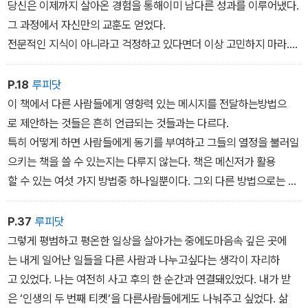
가 될 수 있다.
당신은 이제까지 살아온 경험을 통해이미 남다른 성과를 이루어냈다.
그 과정에서 자신만의 교훈도 얻었다.
전문적인 지식이 아니라고 걱정하고 있다면더 이상 고민하지 마라.
성공한 메신저들도 처음에는 배우는 입장이었다.
당신도 지금부터 어떤 주제에 관한 연구를 시작하면메신저
P.18
루피닷
가 될 수 있다.
이 책에서 다른 사람들에게 영향력 있는 메시지를 전달하는방법으
자, 이제부터는 자신이 어떤 메시지를 가진 메신저가될 수 있는지
로 제안하는 것들은 흔히 언급되는 것들과는 다르다.
에 대해 알아볼 것이다.
특히 어떻게 하면 사람들에게 동기를 부여하고 그들의 열정을 불러일
으키는 책을 쓸 수 있는지는 다루지 않는다. 책은 메신저가 활용
할 수 있는 여섯 가지 방법중 하나일뿐이다. 그외 다른 방법으로는 강
연, 워크숍, 코칭, 컨설팅, 온라인 교육상품 및 프로그램 제공 등이 있
다. 이 모든 것들을 뛰어나게잘 다루지 않아도 당신은 메신저로 성공
P.37
루피닷
할 수 있다. 이 책에서나는 바로 그 점, 즉 메시지를 전달하고 그 대가
그렇게 평범하고 평온한 일상을 살아가는 중에도마음속 깊은 곳에
를 받는 일이놀랄 만큼 간단하게 이뤄질 수 있음을 보여주려 한다.
는 내게 일어난 일들을 다른 사람과 나누고싶다는 생각이 자리하
고 있었다. 나는 여전히 사고 후의 한 순간과 연결돼있었다. 내가 받
은 ‘인생의 두 번째 티켓‘을 다른사람들에게도 나눠주고 싶었다. 삶