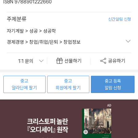
ISBN 9788901222660
주제분류
신간알림 신청
자기계발
>
성공
>
성공학
경제경영
>
창업/취업/은퇴
>
창업정보
선물하기
공유하기
중고
중고
중고 등록
알라딘에 팔기
회원에게 팔기
알림 신청