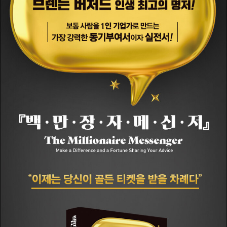
영상은 유튜브에서 1억 뷰를 넘겼고, 160만 명이 넘는 사람이 그의
온라인 강좌를 이수했다. 이 같은 성과를 인정받아 오프라닷컴(Opra
h.com)에서는 그를 ‘역사상 가장 성공한 온라인 트레이너 중 한
명’이라고 부르기도 했다. 〈앙트레프레너(Entrepreneur)〉지에서는
그의 세미나를 ‘사업가가 반드시 참가해야 하는 톱 5 세미나’로 지목
했다. 동기부여와 비즈니스 마케팅 분야의 세계적 권위자로 인정받는
그는 마하리시 어워드(Maharishi Award)를 수상했으며, 엑스프라
이즈 재단(Xprize Foundation)의 혁신위원으로도 활동 중이다. 하
이퍼포먼스연구소(High Performance Institute)와 하이퍼포먼스
아카데미(High Performance Academy)를 설립해 사람들의 성취
와 자기계발을 돕고 있다. 웹사이트 Brendon.com을 운영하고 있
다. 저서로는 《백만장자 메신저》 《두려움이 인생을 결정하게 하지 마
라》 《충전》 《골든 티켓》 등이 있으며, 이 책들은 모두 〈뉴욕타임스〉
〈USA투데이〉 〈월스트리트 저널〉 등에서 베스트셀러 1위를 기록했
다.