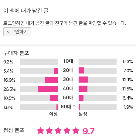
하고자 하는 이들을 성공한 1인 사업가로 만드는 가장 강력한 동기부
이 책에 내가 남긴 글
여서이자 실전서이자 창업가이드이자 마케팅전략서가 될 것이다.
로그인하면 내가 남긴 글과 친구가 남긴 글을 확인할 수 있습니다.
“이 책 구할 수 없나요? 복사라도 할 수 없어요?” 실제로 중고서점에
서 30만 원에 거래, 수많은 독자들의 요청으로 5년 만에 재출간! 『백
로그인하기
만장자 메신저(원제 The Millionaire Messenger)』는 말 그대로 독
자들이 살린 책이다. 2012년 『메신저가 되라』라는 제목으로 출간, 절
구매자 분포
판된 뒤 뒤늦게 사람들 사이에서 입소문이 퍼져나갔고, 어느새 ‘1인
10대
0.3%
0.2%
기업가’들의 필수 교과서로 떠올라 수십 만 원에 거래되기에 이른 것
20대
7.0%
5.4%
이다. 때문에 독자들의 항의와 요청이 줄을 이었다. “이 책 재고 없어
30대
12.1%
16.9%
요? 지금 파주로 갈 테니까 살 수 없나요?” “출판사는 알아요? 이 책
40대
11.5%
26.5%
30만 원에 거래되고 있는 거? 어떻게 좀 해결해줘야죠.” “신고할 게
50대
6.4%
10.5%
있어서요. 지금 이 책 불법제본해서 판매하는 업체들이 있어요.” “지
60대
1.9%
1.6%
금 전화받는 분이 이 책 갖고는 있죠? 제가 지금 갈 테니 복사할 수 없
여성
남성
을까요?” 당시 온라인 중고서점에서 30만 원에 거래되고 있다는 얘
기는 사실이었다. 그보다 저렴한 가격이 15만 원, 10만 원 수준. 불법
9.7
평점 분포
제본을 해서 판매하는 곳이 있다는 제보 또한 사실이었다. 이를 적발