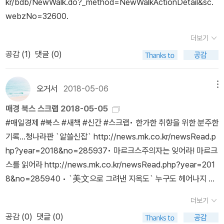
kr/bdb/NewWalk.do?_method=NewWalkActionDetail&sc.
떤 유형의 메신저일까’ 자신의 사업 아이템 찾는 법은 물론, 1인 사업
계시길 바랍니다^^by caspi
webzNo=32600.
을 구축하는 비즈니스 모델 10단계, 이후 구체적으로 수입을 증대시
키는 홍보 노하우와 상품화 전략까지 놀라울 만큼 상세하게 그 비법
더보기
을 기술하고 있다. 이 책이 이론서이자 동기부여서이자 창업가이드이
공감 (
1
)
댓글 (0)
자 마케팅 전략서라고 부를 수 있는 이유가 바로 여기에 있다. 브렌든
버처드는 첫발만 떼라고 말한다. 누구나 할 수 있다는 것, 자신에게 그
오거서
2018-05-06
메뉴
만한 잠재력과 가능성이 있다는 것을 믿고 첫발을 내딛는 순간, 이미
이 책을 통해 메신저의 삶은 시작되는 것이다.
매경 북스 스크랩 2018-05-05
#매일경제 #북스 #새책 #신간 #스크랩• 한가한 취향을 위한 분주한
기록…청나라판 `알쓸신잡` http://news.mk.co.kr/newsRead.p
hp?year=2018&no=285937‬•‪ 마르크스주의자는 잊어라! 마르크
스를 읽어라 http://news.mk.co.kr/newsRead.php?year=201
8&no=285940 • `美文으로 그려낸 지옥도` 누구도 헤어나지 못
하리 http://news.mk.co.kr/newsRead.php?year=2018&no=
더보기
285941‬•‪ `불완전한 통계` GDP를 위한 변명 http://news.mk.c
공감 (
0
)
댓글 (0)
o.kr/newsRead.php?year=2018&no=285943• 백만장자를