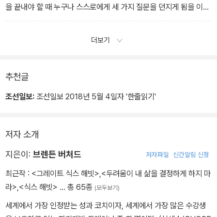
을 끝내야 할 때 누구나 스스로에게 세 가지 질문을 던지게 됨을 이야
기해주고 싶었다.
나는 정말 인생을 만족스럽게 살았는가? 주변 사람들을 충분히 사랑
더보기
하고 보살피고 그들에게 감사했는가? 내 마음속 깊은 곳에는 삶의 목
적이 있었는가? 이 질문들이 나를 완전히바꿔놓았고 나를 열정과 목
적이 이끄는 길로 들어서게 했음을 모두에게 알리고 싶었다.
추천글
조선일보:
조선일보 2018년 5월 4일자 '한줄읽기'
저자 소개
지은이:
브렌든 버처드
저자파일
신간알림 신청
최근작 :
<그레이트 식스 해빗>
,
<두려움이 내 삶을 결정하게 하지 마
라>
,
<식스 해빗>
… 총 65종
(모두보기)
세계에서 가장 인정받는 성과 코치이자, 세계에서 가장 많은 수강생