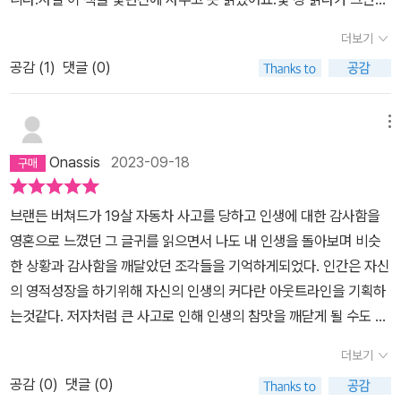
p.67메신저 산업은 세상에서 가장 열정적이고 에너지 넘치는 산업
는 시간으로 돈을 벌지 않는다. 제공하는 메시지의 가치에 따라 대가
었는데 지금은 한숨에 읽었네요.읽히는 때가 있나봅니다.메신저라는
중 하나이다. 그 이유는 이 산업이 자기만이 가지고 있는 내면의 목소
더보기
를 받는다. 둘째, 더 중요하게는 일하는 보람과 물질적인 풍요를 동시
말이 저와 거리가 멀다라고 생각했었어요.누구나 메신저가 될 수 있
리를 찾아 세상과 나누는 일을 본질로 삼고 있기 때문이다. 무언가를
공감 (
1
)
댓글 (0)
에 얻는다. 다른 사람의 삶을 더 나은 방향으로 바꿔놓는 일이기 때문
고보잘 것 없다 생각하는 나만의 경험, 깨달음으로도 의미있는 메신
알려주고 가르쳐 주는 것은 인간의 영혼을 깊숙한 곳에서부터 일깨우
이다. 단순해 보이는 이 두 가지가 갖는 의미는 대단히 크다. 이 두 가
저가 될 수 있다는 말이 희망적이었습니다.'무언가를 알려주고 가르쳐
는 진정한 예술이다. ​비즈니스 모델을 탐독하면서 성공한 메신저들의
지 사실로 인해 삶의 형태는 그야말로 180도 바뀐다. 메시지의 가치
주는 것은 인간의영혼을 깊숙한 곳에서부터 일깨우는 진정한 예술이
메뉴
공통점을 찾게 되었다. 그들 모두 10단계를 거쳤다는 것이다. 그럼
로 돈을 번다는 건 어떤 것일까. 팀 페리스의 책 『나는 4시간만 일한
다.'나만의 소재를 찾고 어떻게 발전시켜서 비즈니스 모델을 어떻게
'나라고 왜 안되겠는가?' ​#이 책은 출판사로부터 제공받아 작성한 솔
Onassis
2023-09-18
다』가 허무맹랑한 카피가 아니라 말 그대로 리얼인 것은 그 또한 메시
구축할 것인지 잘 나와있어요.이제까지 살면서 특별하게 성취한 것.
직한 후기입니다.
지의 가치에 따라 돈을 받기 때문이다. 브렌든 버처드는 사업 초기, 상
무엇에 관심을 갖고 '공부'해온 것.내게 도움을 요청해오는 바로 '그
브랜든 버쳐드가 19살 자동차 사고를 당하고 인생에 대한 감사함을
담료를 시간당 200달러로 시작해 600달러로 올렸다. 그런데도 매
것'.이것으로 주제를 선택할 수 있다고 합니다.책에서 '이런 사람은 결
영혼으로 느꼈던 그 글귀를 읽으면서 나도 내 인생을 돌아보며 비슷
달 상담을 받으려는 사람들이 줄을 섰다. 전화 상담이 너무 많아지자
코 메신저로 성공할 수 없다'라는 부분에서 해당되는 부분이 많아서
한 상황과 감사함을 깨달았던 조각들을 기억하게되었다. 인간은 자신
한계가 왔고 그래서 상담료를 한 번 더 인상했다. 그렇게 어느 시점이
반성도 하고 있습니다.제게 있는 가능성과 장애물들을 다 살펴볼 수
의 영적성장을 하기위해 자신의 인생의 커다란 아웃트라인을 기획하
되자 그는 시간당 5,000달러의 상담료를 받고 있었다. 도대체 누가
있는 책이었네요.좀 더 의미있고 가치있는 삶으로 나아가려는 분들께
는것같다. 저자처럼 큰 사고로 인해 인생의 참맛을 깨닫게 될 수도 있
그렇게 많은 돈을 지불한단 말인가? 답은 간단했다. 돈보다는 인생의
도움이 될 책입니다.
고, 크고 작은 일들로 살아가는 일들로 점차 깨달아 나갈 수 도 있는것
변화가 중요한 사람이다. 만약 누군가가 당신의 인생이나 사업을 개
더보기
이다. ˝우리는 왜 죽음을 두려워할 필요가 없는가˝라는 책에보면 나왔
선할 수 있는 아이디어나 정보, 전략을 제공한다면 지갑 사정은 크게
공감 (
0
)
댓글 (0)
듯이 영적 성장을 위해서 우리의 영혼은 세세한 운명을 컨트롤 할수
중요하지 않은 것이다! 또한 메신저의 삶은 기본적으로 남을 돕는 일