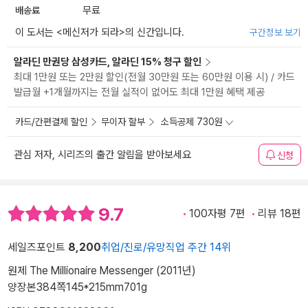
배송료
무료
이 도서는 <
메신저가 되라
>의 신간입니다.
구간정보 보기
알라딘 만권당 삼성카드, 알라딘 15% 청구 할인
최대 1만원 또는 2만원 할인(전월 30만원 또는 60만원 이용 시) / 카드
발급월 +1개월까지는 전월 실적이 없어도 최대 1만원 혜택 제공
카드/간편결제 할인
무이자 할부
소득공제 730원
관심 저자, 시리즈의 출간 알림을 받아보세요
신청
9.7
100자평 7편
리뷰 18편
세일즈포인트
8,200
취업/진로/유망직업 주간 14위
원제 The Millionaire Messenger (2011년)
양장본
384쪽
145*215mm
701g