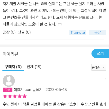
자기개발 서적을 쓴 사람 중에 실제로는 그런 삶을 살지 못하는 사람
일 컨설팅을 하고, 15년 회사생활을 접고 뒤늦게 스타트업에 성공한
들이 많다. 그것이 과연 의미있나 의문인데, 이 책은 그걸 망설이지 말
누군가는 퇴직을 꿈꾸는 직장인들에게 고가의 창업 상담을 해주고 있
고 콘텐츠를 만들어서 하라고 한다. 요새 유행하는 유트브 크리에이
다. 중요한 건 누구나 할 수 있다는 것. 더 정확하게는 ‘누구나에게나
터들이 참고하면 도움이 될 것 같다.
자신만의 콘텐츠가 있다’는 점이다. “내 경험이 돈이 될 수 있다고
공감 (
0
)
댓글 (0)
요?” 사람들이 당신에게 자주 묻는 바로 ‘그것’에 집중하라 “늘 퇴사
를 꿈꿉니다. 나도 맘 편하게 내 일 하고 싶어요. 근데 무얼 해야 할지
모르겠어요.” 비전 없는 조직생활에 신물이 난 사람이 많다. 꿈은 꾸
지만 생계라는 현실에 발목 잡혀 오늘도 출근. 술자리에서 “우리 뭐
쓰기
마이리뷰
먹고 살지? 내가 할 만한 아이템은 뭘까?”라는 질문만 수년째 반복해
온 이들 또한 많다. 브렌든 버처드는 말한다. “자신만의 분야는 반드
구매자 (3)
전체 (18)
시 있습니다. 사람들이 평소에 자주 묻고 상담하는 게 있을 텐데요. 바
로 거기에서부터 시작하세요.” 로리 마레로는 평소 이런 질문을 자주
메뉴
받았다. “로리, 어떻게 하면 그렇게 정리정돈을 잘하죠?” 그녀는 이
책읽기.com글쓰기
2023-05-18
런 질문이 계속되자 여기에 사업 기회가 있음을 포착하고 자신을 ‘정
리정돈 전문가’로 포지셔닝한다. 그리고 개인과 회사를 대상으로 정
수년 전에 이 책을 읽었을 때에는 별 감흥이 없었다. 수십만 원을 호가
리정돈 노하우를 전파하기 시작했다. 일대일 상담은 물론이고 온라인