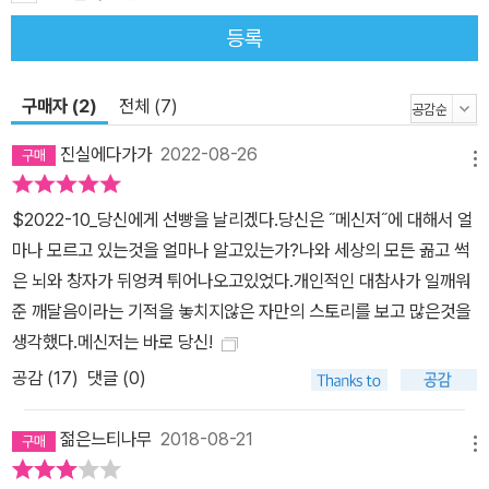
벌 수 있긴 한가요?” 많은 사람들의 의문에 이 책의 저자 브렌든 버처
등록
드는 단호하게 “Yes.”라고 말한다. 본인이 실제로 그렇게 했고, 본인
이 가르친 사람들도 모두 그렇게 성공했다고 자신한다. 몇몇 특출 난
구매자 (2)
전체 (7)
사람들 이야기가 아니다. 일부 선진국이나 영미권만의 이야기도 아니
다. 이미 우리 주변에 자신의 지식과 경험을 팔아 성공한 이들은 너무
진실에다가가
2022-08-26
메뉴
나 많다. 글과 강연과 교육으로 억대 수입을 올리고 있는 유명 작가,
방송인들이 여기에 포함된다. 그리고 대표적인 것이 요즘 대세로 떠
$2022-10_당신에게 선빵을 날리겠다.당신은 ˝메신저˝에 대해서 얼
오른 1인 미디어. 어린아이부터 노인까지 유튜브에 자신만의 콘텐츠
마나 모르고 있는것을 얼마나 알고있는가?나와 세상의 모든 곪고 썩
를 올려 사람에 따라 어마어마한 수익을 올리고 있는 건 모두가 주지
은 뇌와 창자가 뒤엉켜 튀어나오고있었다.개인적인 대참사가 일깨워
하는 사실이다. 물론, 꼭 잘나가는 유튜버가 되지 않아도 된다. 주변에
준 깨달음이라는 기적을 놓치지않은 자만의 스토리를 보고 많은것을
이름이 알려지지 않은 사람들이 훨씬 더 많다. 유별나게 화초를 잘 키
생각했다.메신저는 바로 당신!
우던 60대 가장은 퇴직 후 타운하우스를 돌며 한 달에 2번 정원을 관
공감 (
17
)
댓글 (0)
리하는 정원 관리사가 된다. 음식 솜씨 좋기로 소문난 50대 주부는
사람들 요청에 한 번 두 번 김치를 만들어주다가 이제는 예약주문만
젊은느티나무
2018-08-21
받아 김치와 반찬을 공급하는 1인 사장님이 되었다. 10년 넘게 책을
메뉴
만들어온 기획편집자는 책을 쓰고 싶어하는 사람들을 대상으로 일대