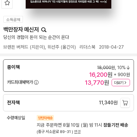
소득공제
백만장자 메신저
당신의 경험이 돈이 되는 순간이 온다
브렌든 버처드
(지은이),
위선주
(옮긴이)
리더스북
2018-04-27
종이책
18,000
원,
10%
16,200
원
+ 900원
13,770
원
카드최대혜택가
더보기
전자책
11,340
원
수령예상일
양탄자배송
지금 주문하면 8월 10일 (월) 밤 11시
잠들기전 배송
(중구 서소문로 89-31 )
변경