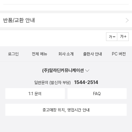
꿈꾸는 당신, `메신저`가 돼라 http://news.mk.co.kr/newsRead.
php?year=2018&no=285923• 비즈니스 빅뱅시대…플랫폼 전략
반품/교환 안내
으로 승부하라 http://news.mk.co.kr/newsRead.php?year=20
18&no=285924‪• 신간 다이제스트 (5월 5일자) http://news.m
k.co.kr/newsRead.php?year=2018&no=285929‬• ‪이주의 새
책 (5월 5일자) http://news.mk.co.kr/newsRead.php?year=2
로그인
전체 메뉴
회사 소개
출판사 안내
PC 버전
018&no=285930‬.
(주)알라딘커뮤니케이션
1544-2514
일반문의 (발신자 부담)
1:1 문의
FAQ
중고매장 위치, 영업시간 안내