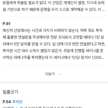
법을 찾아 나갔던 것이다.
람들에게 휘둘릴 필요가 없다. 이 산업은 개개인의 열정, 지식과 능력
을 기반으로 하기 때문에 운명을 우리 스스로 개척해갈 수 있다. 이 외
에 메신저 집단에 속함으로써 누릴 수 있는 장점은 여러 가지가 있다.
메신저로 일하면 협력, 조인트 벤처Joint Venture(2인 이상의 업자
P.91
가 하나의 일을 하는 공동 계약), 콘텐츠 공유, 홍보 파트너십을 적극
메신저 산업에서는 시간과 가치가 비례하지 않는다. 하루 정도 투자
적으로 이용할 수 있다. 메신저의 최우선의 임무는 메시지를 사람들
해 훌륭한 연설문을 작성해두면 전문 강사로서 강연할 때마다 1만 달
에게 전달하는 일이다. 그러므로 우리는 메시지를 더 넓게 나눌 수 있
러에서 5만 달러를 받을 수 있다. 일 년에 다섯 번만 연설한다고 하면,
는 모든 기회를 적극 이용한다. 메신저들끼리 서로 상대방을 인터뷰
투자한 시간 대비 소득이 괜찮지 않은가. 주말에 진행할 세미나를 준
하거나 다른 사람의 책이나 상품에 등장하는 것이다.
비하는 데에 2주를 투자했는데 이 세미나에서 1인당 참가비 1,000달
러를 받고 500명의 참가자를 모집하는 데 성공했다면 당신은 2주 만
에 50만 달러를 벌게 되는 것이다. 또는 한 달 동안 기획하고 촬영한
더보기
온라인 교육 동영상을 1,000명이 100달러를 내고 구입할 수도 있다.
그러면 한 달을 투자해서 10만 달러를 벌게 된다. 즉 메신 저 세계는
일반적인 시급 노동과는 거리가 멀다. 이것은 성공한 몇몇 메신저의
밑줄긋기
이야기가 아니다. 이 일의 기본적인 성격이다. 관련해서 나는 이 책의
P.54
루피닷
5장에서 자신의 노 하우를 상품으로 만드는 법, 기본적인 마케팅만으