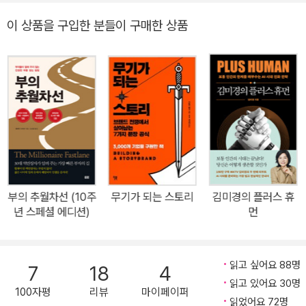
『골든 티켓』실전편! ★ 중고서점 대란을 일으킨 『메신저가 되라』가
이 상품을 구입한 분들이 구매한 상품
『백만장자 메신저』라는 제목으로 출간되었다. 이 책은 제목 그대로
‘백만장자 메신저’가 되는 법이다. 자신의 ‘경험과 지식’을 ‘메시지’로
만들어 다른 사람을 도우면서 돈을 버는 1인 기업가의 세계로 안내한
다. 세 아이를 키운 엄마는 초등학교 입학 상담사가 되고, 자동차 좋아
하는 누군가는 중고차 컨설턴트가 된다. 책 좋아하는 동료는 기업교
육 전문 북큐레이터가 되고, 퇴사한 금융회사 직원은 개인 자산관리
사로 돈을 번다. 시간제 노동자가 아닌 일의 ‘가치’에 따라 돈을 벌기
에 ‘돈과 행복과 자유’가 있는 새로운 인생을 살 수 있다. 브렌드 버처
드는 말한다. “조직에 몸담지 않아도 된다. 대단히 뛰어나지 않아도
부의 추월차선 (10주
무기가 되는 스토리
김미경의 플러스 휴
된다. 모든 것을 잘할 필요도 없다. 하찮게 생각했던 당신의 경험, 당
년 스페셜 에디션)
먼
신의 이야기, 당신의 메시지는 수많은 사람들이 목말라하는 가치다.
당신의 이야기는 당신이 생각하는 것보다 훨씬 더 어마어마한 가치를
갖고 있다. 당신은 수백 만 명의 사람들에게 메시지를 전달할 수 있고,
읽고 싶어요 88명
7
18
4
그 대가로 수백만 달러를 벌 수 있다. 나 자신이 이를 증명해왔고, 내
읽고 있어요 30명
100자평
리뷰
마이페이퍼
가 가르친 사람들도 그러했다.” 이 책은 자신의 경험과 가치를 사업화
읽었어요 72명