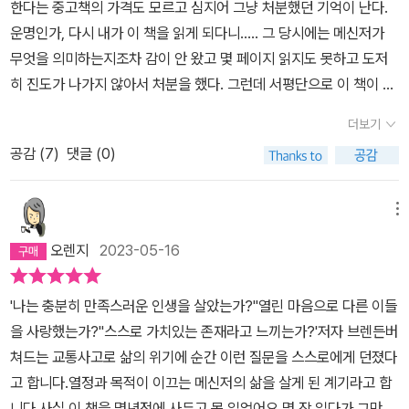
한다는 중고책의 가격도 모르고 심지어 그냥 처분했던 기억이 난다.
교육 프로그램을 만들었다. 이어서 『잡동사니 버리기』라는 책을 출간
운명인가, 다시 내가 이 책을 읽게 되다니..... 그 당시에는 메신저가
했고 이것은 세계적인 베스트셀러가 됐다. 마시 시모프가 자주 받은
무엇을 의미하는지조차 감이 안 왔고 몇 페이지 읽지도 못하고 도저
질문은 더욱 흥미롭다. “어떻게 그렇게 늘 행복해 보이나요?” 그의
히 진도가 나가지 않아서 처분을 했다. 그런데 서평단으로 이 책이 선
대답은 이랬다. “행복하지 않을 이유가 없으니까요.” 보통 사람이라
정되어서 어쨌든 읽어야 해서 읽게 되었는데 이제는 알겠다.왜 이 책
면 여기서 멈췄을 것이다. 하지만 마시 시모프는 이것이 사업이 될 수
더보기
이 그렇게 고가의 중고로 판매가 되었는지 말이다. 지금은 나도 메신
있음을 깨달았다. 그는 행복을 주제로 글을 쓰고 강연을 하고 책을 출
공감 (
7
)
댓글 (0)
저의 역할을 하고 있어서 책의 모든 내용이 몽땅 적용할 보물들이다. ​
간했다. 그의 책 『이유 없이 행복하라』는 뉴욕타임스 선정 베스트셀
'메신저'란 자신의 가치 있는 경험이나 지식을 콘텐츠로 만들어서 다
러가 되었다. 다시 한 번 말하지만, 누구나 자신만의 주제를 갖고 있
른 사람들을 도와주는 사람이다. 최근에 직업에 대한 마인드가 많이
메뉴
다. 찾지 못했을 뿐이다. 자신에게 두 가지를 묻자. “어떻게 하면 그렇
바뀌었고 SNS를 이용해서 이렇게 메신저의 역할을 하는 사람들이
게 할 수 있나요?”라고 사람들이 묻는 분야가 무엇인가? 여기에 스스
오렌지
2023-05-16
많이 생기고 있다. 이 책의 초판이 2012년에 나왔으니 저자는 상당한
로 답을 해본 뒤, 그 사람들에게 적절한 조언과 서비스를 제공할 수 있
안목을 가진 사람임에 틀림없다. 제일 먼저 떠오르는 메신저가 김미
다면, 당신은 그 분야의 1인 기업가가 될 수 있다! “돈과 행복이 함께
'나는 충분히 만족스러운 인생을 살았는가?''열린 마음으로 다른 이들
경 강사님이다. 최근에 다시 책을 출간하셔서 많은 40대들에게 용기
하는 그런 삶이 가능하다면” 지금과는 다르게 살고 싶지 않은가? 평
을 사랑했는가?''스스로 가치있는 존재라고 느끼는가?'저자 브렌든버
를 주고 계신다. 블로그를 시작한 사람들도 메신저의 역할을 할 수 있
범한 당신의 메시지를 위대한 사업으로 만들어라 브렌든 버처드는 이
쳐드는 교통사고로 삶의 위기에 순간 이런 질문을 스스로에게 던졌다
다. 다른 사람들에게 가치 있는 정보와 경험을 제공해 주기 때문이다.
처럼 자신의 경험과 지식을 ‘메시지’로 만들어 다른 사람에게 전달하
고 합니다.열정과 목적이 이끄는 메신저의 삶을 살게 된 계기라고 합
책을 출판해서 메신저의 역할을 할 수도 있다. ​​[왜 메신저 사업인가?]
는 사람을 ‘메신저(Messenger)’ 라고 부른다. 첫째, 메신저는 일하
니다.사실 이 책을 몇년전에 사두고 못 읽었어요.몇 장 읽다가 그만두