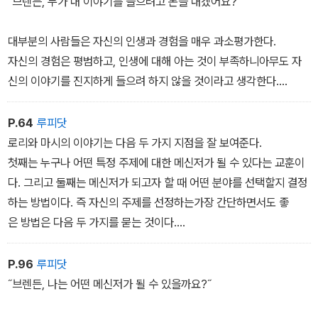
˝브렌든, 누가 내 이야기를 들으려고 돈을 내겠어요?˝
로 100만 달러를 벌 수 있는 방법을 설명할 것이다.
대부분의 사람들은 자신의 인생과 경험을 매우 과소평가한다.
자신의 경험은 평범하고, 인생에 대해 아는 것이 부족하니아무도 자
신의 이야기를 진지하게 들으려 하지 않을 것이라고 생각한다.
이것은 명백히 잘못된 생각이고 부적절한 태도이다.
당신은 당신이 보잘것없다고 생각하는그 경험과 깨달음을 통해 메시
P.64
루피닷
지를 전하며높은 수익도 올리는 메신저가 될 수 있다.
로리와 마시의 이야기는 다음 두 가지 지점을 잘 보여준다.
이제 메신저는 어떤 일을 하고메신저가 되면 무엇이 좋은지 차분
첫째는 누구나 어떤 특정 주제에 대한 메신저가 될 수 있다는 교훈이
히 살펴보도록 하자.
다. 그리고 둘째는 메신저가 되고자 할 때 어떤 분야를 선택할지 결정
하는 방법이다. 즉 자신의 주제를 선정하는가장 간단하면서도 좋
은 방법은 다음 두 가지를 묻는 것이다.
˝어떻게 하면 그렇게 할 수 있나요?˝ 하고 사람들이 내게 묻는분야
가 무엇인가? 사람들이 어떤 이슈를 다룰 때 항상 묻는질문들이 무엇
P.96
루피닷
인가? 여기에 스스로 답을 해본 뒤, 다른 사람들에게 적절한 조언
˝브렌든, 나는 어떤 메신저가 될 수 있을까요?˝
과 서비스를 제공할 수 있다면 당신은 바로 그 분야의 메신저