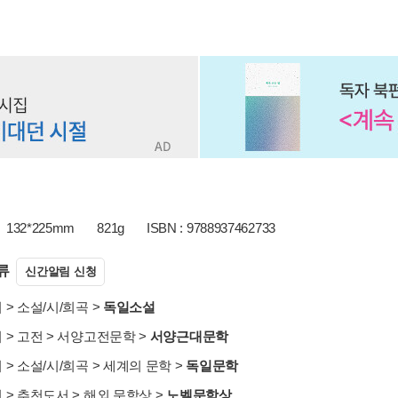
132*225mm
821g
ISBN : 9788937462733
류
신간알림 신청
서
>
소설/시/희곡
>
독일소설
서
>
고전
>
서양고전문학
>
서양근대문학
서
>
소설/시/희곡
>
세계의 문학
>
독일문학
서
>
추천도서
>
해외 문학상
>
노벨문학상