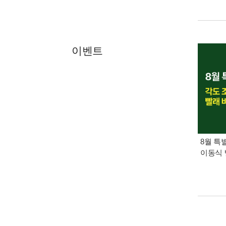
이벤트
8월 특
이동식 