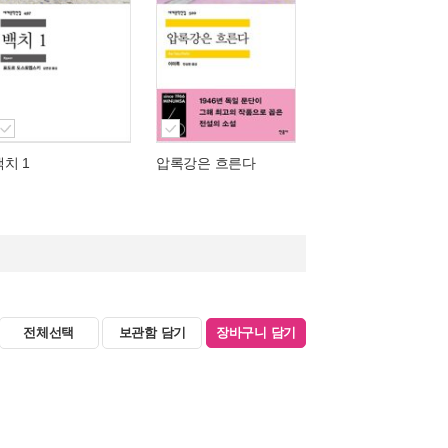
백치 1
압록강은 흐른다
전체선택
보관함 담기
장바구니 담기