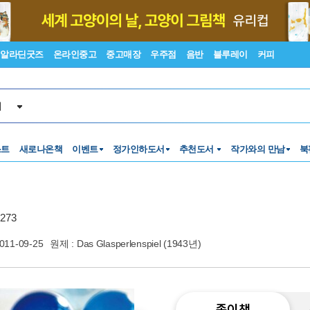
알라딘굿즈
온라인중고
중고매장
우주점
음반
블루레이
커피
서
스트
새로나온책
이벤트
정가인하도서
추천도서
작가와의 만남
북
273
011-09-25
원제 : Das Glasperlenspiel (1943년)
종이책