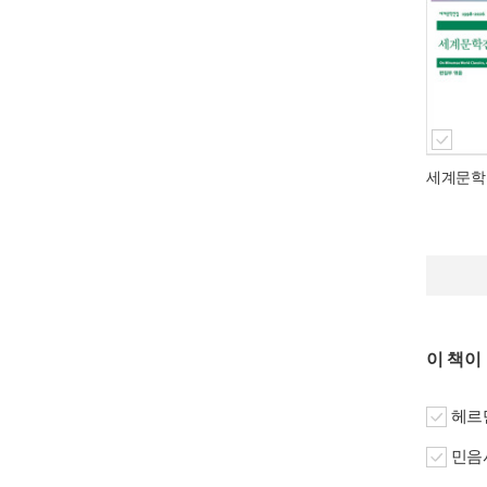
세계문학
이 책이
헤르만
민음사