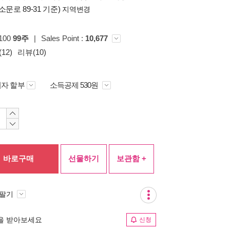
소문로 89-31 기준)
지역변경
p100
99주
|
Sales Point :
10,677
12)
리뷰(10)
자 할부
소득공제 530원
바로구매
선물하기
보관함 +
 팔기
림을 받아보세요
신청