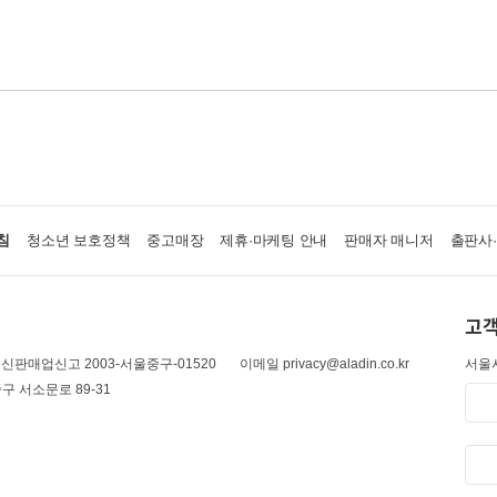
침
청소년 보호정책
중고매장
제휴·마케팅 안내
판매자 매니저
출판사
고객
신판매업신고 2003-서울중구-01520
이메일 privacy@aladin.co.kr
서울시
구 서소문로 89-31