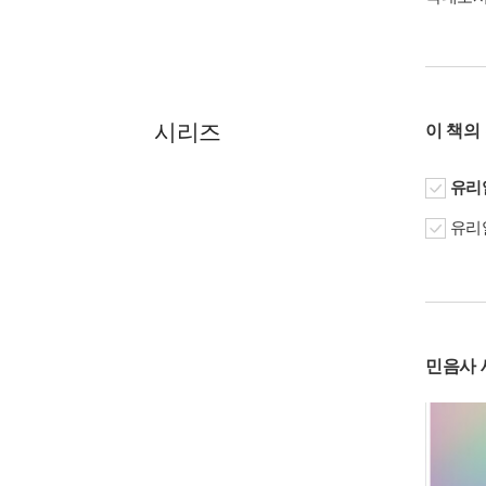
시리즈
이 책의
유리알
유리알
민음사