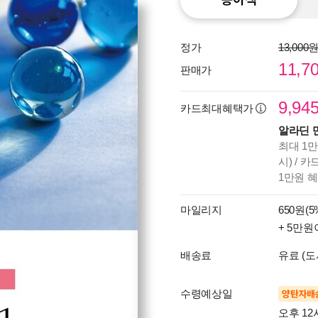
정가
13,000
11,7
판매가
9,94
카드최대혜택가
알라딘 
최대 1만
시) / 
1만원 
마일리지
650원(5
+ 5만원
배송료
유료 (도
수령예상일
양탄자배
오후 12