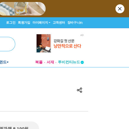
로그인
회원가입
마이페이지
고객센터
장바구니
(0)
펀드
북플
서재
투비컨티뉴드
창작플랫폼
투비컨티뉴드