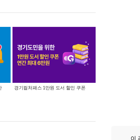
간
경기컬처패스 1만원 도서 할인 쿠폰
삼성카드가 쏜다! 알라