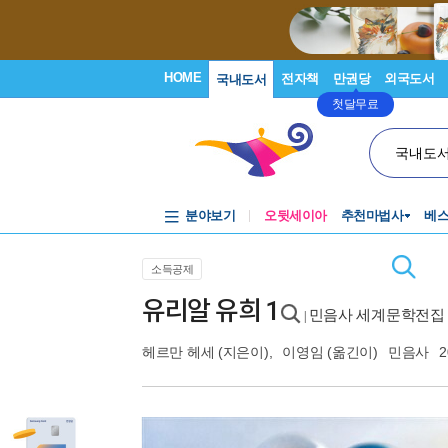
HOME
전자책
만권당
외국도서
국내도서
첫달무료
국내도
분야보기
오뒷세이아
추천마법사
베
소득공제
유리알 유희 1
민음사 세계문학전집 
|
헤르만 헤세
(지은이),
이영임
(옮긴이)
민음사
2