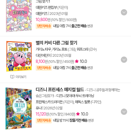
그림 찾기 1
대원키즈 편집부
(지은이)
대원키즈
|
2023년 01월
10,800
원 (10% 할인 / 600원)
내일 아침 7시
출근전 배송
양탄자배송
변경
별의 커비 다른 그림 찾기
가리노 타우
,
가리노 포토
(그림),
워프스타
(감수)
다산어린이
|
2023년 05월
8,100
10.0
원 (10% 할인 / 450원)
내일 아침 7시
출근전 배송
양탄자배송
변경
미리보기
디즈니 프린세스 매지컬 월드
- 디즈니 공주들과 함께하는
숨은그림찾기!
-
디즈니 찾아라! 두뇌 트레이닝
프란체스카 드라이든
(지은이),
매독스 필폿
(디자인)
유나
|
2026년 02월
15,120
10.0
원 (10% 할인 / 840원)
내일 밤 11시
잠들기전 배송
양탄자배송
변경