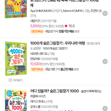
포켓몬스터 썬&문 IQ 쑥쑥! 다른그림찾기 100문
제
Aya SHIMOMURO
(지은이),
Momo KOMIYA
(그림),
조연우
(옮
긴이)
대원키즈
|
2017년 11월
5,850
10.0
원 (10% 할인 / 320원)
내일 밤 11시
잠들기전 배송
양탄자배송
변경
1000개 숨은그림찾기 : 우리나라 여행
- 찾아도 찾아
도 끝판왕
-
1000개 숨은그림찾기
네모펜스튜디오
(그림)
한빛에듀
|
2026년 08월
10,620
원 (10% 할인 / 590원)
내일 아침 7시
출근전 배송
양탄자배송
변경
미리보기
어디 있을까? 숨은그림찾기 1000
-
놀면서 똑똑해지는
퍼즐북 시리즈
레이크 프레스
(구성)
길벗스쿨
|
2022년 05월