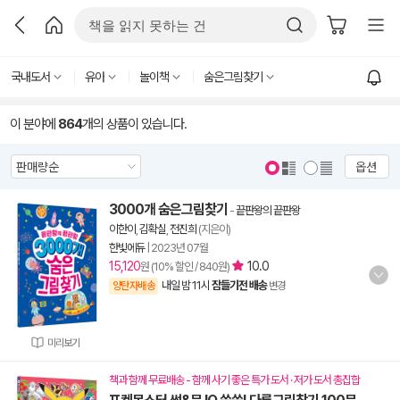
국내도서
유아
놀이책
숨은그림찾기
이 분야에
864
개의 상품이 있습니다.
옵션
3000개 숨은그림찾기
-
끝판왕의 끝판왕
이한이
,
김확실
,
전진희
(지은이)
한빛에듀
|
2023년 07월
15,120
10.0
원 (10% 할인 / 840원)
내일 밤 11시
잠들기전 배송
양탄자배송
변경
미리보기
책과 함께 무료배송 - 함께 사기 좋은 특가 도서 · 저가 도서 총집합