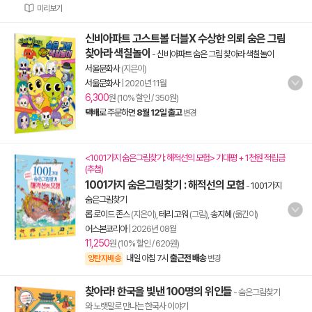
미리보기
신비아파트 고스트볼 더블X 수상한 의뢰 숨은 그림
찾아라 색칠놀이
-
신비아파트 숨은 그림 찾아라 색칠놀이
서울문화사
(지은이)
서울문화사
|
2020년 11월
6,300
원 (10% 할인 / 350원)
택배
로 주문하면
8월 12일 출고
변경
<1001가지 숨은그림찾기: 해적선의 모험> 기대평 + 1천원 적립금
(추첨)
1001가지 숨은그림찾기 : 해적선의 모험
-
1001가지
숨은그림찾기
롭 로이드 존스
(지은이),
테리 고워
(그림),
송지혜
(옮긴이)
어스본코리아
|
2026년 08월
11,250
원 (10% 할인 / 620원)
내일 아침 7시
출근전 배송
양탄자배송
변경
찾아라! 한국을 빛낸 100명의 위인들
- 숨은그림찾기
와 노랫말로 만나는 한국사 이야기