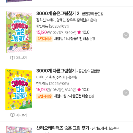
3000개 숨은그림찾기 2
-
끝판왕의 끝판왕
김희선
,
박새미
,
양혜민
,
장우주
,
홍혜련
(지은이)
한빛에듀
|
2026년 03월
15,120
10.0
원 (10% 할인 / 840원)
내일 밤 11시
잠들기전 배송
양탄자배송
변경
미리보기
3000개 다른그림찾기
-
끝판왕의 끝판왕
이한이
,
김확실
,
전진희
(지은이)
한빛에듀
|
2025년 06월
15,120
10.0
원 (10% 할인 / 840원)
내일 아침 7시
출근전 배송
양탄자배송
변경
미리보기
산리오캐릭터즈 숨은 그림 찾기
-
산리오캐릭터즈 숨은