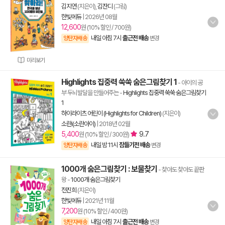
김지연
(지은이),
김잔디
(그림)
한빛에듀
|
2026년 08월
12,600
원 (10% 할인 / 700원)
내일 아침 7시
출근전 배송
양탄자배송
변경
미리보기
Highlights 집중력 쑥쑥 숨은그림찾기 1
- 아이의 공
부 두뇌발달을 만들어주는
-
Highlights 집중력 쑥쑥 숨은그림찾기
1
하이라이츠 어린이 (Highlights for Children)
(지은이)
소란i(소란아이)
|
2018년 02월
5,400
9.7
원 (10% 할인 / 300원)
내일 밤 11시
잠들기전 배송
양탄자배송
변경
1000개 숨은그림찾기 : 보물찾기
- 찾아도 찾아도 끝판
왕
-
1000개 숨은그림찾기
전진희
(지은이)
한빛에듀
|
2021년 11월
7,200
원 (10% 할인 / 400원)
내일 아침 7시
출근전 배송
양탄자배송
변경