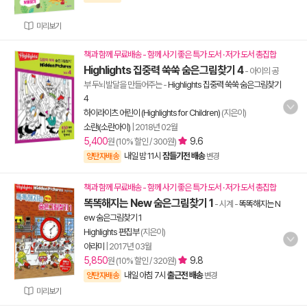
미리보기
책과 함께 무료배송 - 함께 사기 좋은 특가 도서 · 저가 도서 총집합
Highlights 집중력 쑥쑥 숨은그림찾기 4
- 아이의 공
부 두뇌발달을 만들어주는
-
Highlights 집중력 쑥쑥 숨은그림찾기
4
하이라이츠 어린이 (Highlights for Children)
(지은이)
소란i(소란아이)
|
2018년 02월
5,400
9.6
원 (10% 할인 / 300원)
내일 밤 11시
잠들기전 배송
양탄자배송
변경
책과 함께 무료배송 - 함께 사기 좋은 특가 도서 · 저가 도서 총집합
똑똑해지는 New 숨은그림찾기 1
- 시계
-
똑똑해지는 N
ew 숨은그림찾기 1
Highlights 편집부
(지은이)
아라미
|
2017년 03월
5,850
9.8
원 (10% 할인 / 320원)
내일 아침 7시
출근전 배송
양탄자배송
변경
미리보기