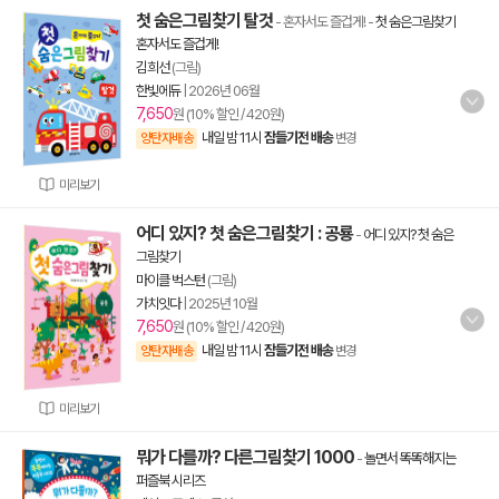
첫 숨은그림찾기 탈것
- 혼자서도 즐겁게!
-
첫 숨은그림찾기
혼자서도 즐겁게!
김희선
(그림)
한빛에듀
|
2026년 06월
7,650
원 (10% 할인 / 420원)
내일 밤 11시
잠들기전 배송
양탄자배송
변경
미리보기
어디 있지? 첫 숨은그림찾기 : 공룡
-
어디 있지? 첫 숨은
그림찾기
마이클 벅스턴
(그림)
가치잇다
|
2025년 10월
7,650
원 (10% 할인 / 420원)
내일 밤 11시
잠들기전 배송
양탄자배송
변경
미리보기
뭐가 다를까? 다른그림찾기 1000
-
놀면서 똑똑해지는
퍼즐북 시리즈