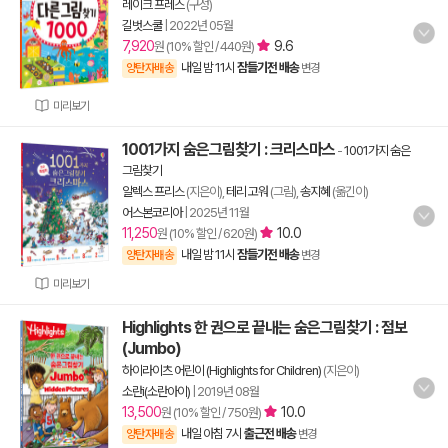
레이크 프레스
(구성)
길벗스쿨
|
2022년 05월
7,920
9.6
원 (10% 할인 / 440원)
내일 밤 11시
잠들기전 배송
양탄자배송
변경
미리보기
1001가지 숨은그림찾기 : 크리스마스
-
1001가지 숨은
그림찾기
알렉스 프리스
(지은이),
테리 고워
(그림),
송지혜
(옮긴이)
어스본코리아
|
2025년 11월
11,250
10.0
원 (10% 할인 / 620원)
내일 밤 11시
잠들기전 배송
양탄자배송
변경
미리보기
Highlights 한 권으로 끝내는 숨은그림찾기 : 점보
(Jumbo)
하이라이츠 어린이 (Highlights for Children)
(지은이)
소란i(소란아이)
|
2019년 08월
13,500
10.0
원 (10% 할인 / 750원)
내일 아침 7시
출근전 배송
양탄자배송
변경