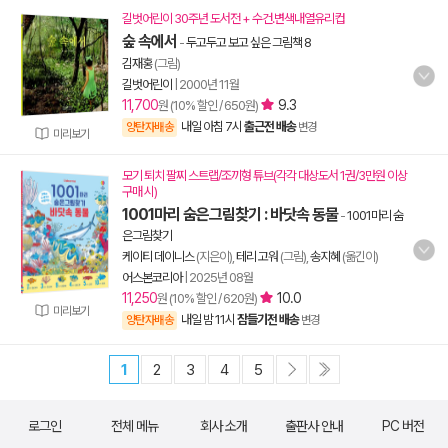
길벗어린이 30주년 도서전 + 수건.변색내열유리컵
숲 속에서
-
두고두고 보고 싶은 그림책 8
김재홍
(그림)
길벗어린이
|
2000년 11월
11,700
9.3
원 (10% 할인 / 650원)
내일 아침 7시
출근전 배송
양탄자배송
변경
미리보기
모기 퇴치 팔찌 스트랩/조끼형 튜브(각각 대상도서 1권/3만원 이상
구매 시)
1001마리 숨은그림찾기 : 바닷속 동물
-
1001마리 숨
은그림찾기
케이티 데이니스
(지은이),
테리 고워
(그림),
송지혜
(옮긴이)
어스본코리아
|
2025년 08월
11,250
10.0
원 (10% 할인 / 620원)
미리보기
내일 밤 11시
잠들기전 배송
양탄자배송
변경
1
2
3
4
5
로그인
전체 메뉴
회사 소개
출판사 안내
PC 버전