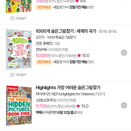
7,920
9.6
원 (10% 할인 / 440원)
내일 밤 11시
잠들기전 배송
양탄자배송
변경
미리보기
1000개 숨은그림찾기 : 세계의 국기
- 찾아도 찾아도
끝판왕
-
1000개 숨은그림찾기
전경
,
홍혜련
(그림)
한빛에듀
|
2026년 01월
10,620
10.0
원 (10% 할인 / 590원)
내일 밤 11시
잠들기전 배송
양탄자배송
변경
미리보기
Highlights 가장 어려운 숨은그림찾기
하이라이츠 어린이 (Highlights for Children)
(지은이)
소란i(소란아이)
|
2021년 08월
11,700
10.0
원 (10% 할인 / 650원)
택배
로 주문하면
8월 12일 출고
변경