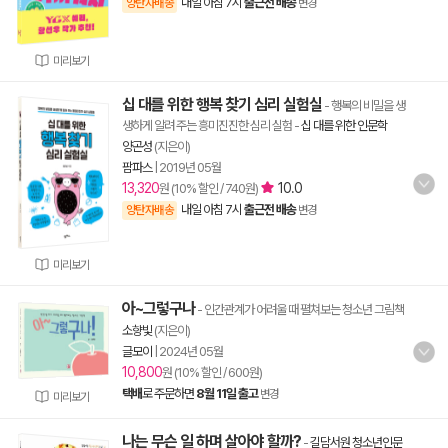
내일 아침 7시
출근전 배송
양탄자배송
변경
미리보기
십 대를 위한 행복 찾기 심리 실험실
- 행복의 비밀을 생
생하게 알려 주는 흥미진진한 심리 실험
-
십 대를 위한 인문학
양곤성
(지은이)
팜파스
|
2019년 05월
13,320
10.0
원 (10% 할인 / 740원)
내일 아침 7시
출근전 배송
양탄자배송
변경
미리보기
아~그렇구나
- 인간관계가 어려울 때 펼쳐보는 청소년 그림책
소향빛
(지은이)
글모이
|
2024년 05월
10,800
원 (10% 할인 / 600원)
택배
로 주문하면
8월 11일 출고
변경
미리보기
나는 무슨 일 하며 살아야 할까?
-
길담서원 청소년인문