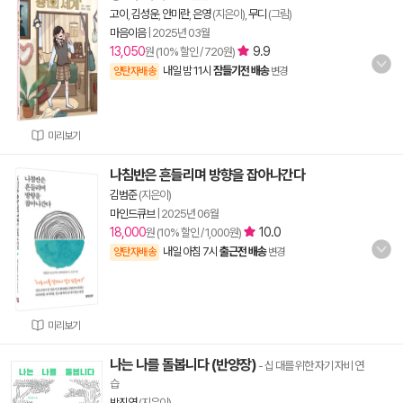
고이
,
김성운
,
안미란
,
은영
(지은이),
무디
(그림)
마음이음
|
2025년 03월
13,050
9.9
원 (10% 할인 / 720원)
내일 밤 11시
잠들기전 배송
양탄자배송
변경
미리보기
나침반은 흔들리며 방향을 잡아나간다
김범준
(지은이)
마인드큐브
|
2025년 06월
18,000
10.0
원 (10% 할인 / 1,000원)
내일 아침 7시
출근전 배송
양탄자배송
변경
미리보기
나는 나를 돌봅니다 (반양장)
- 십 대를 위한 자기 자비 연
습
박진영
(지은이)