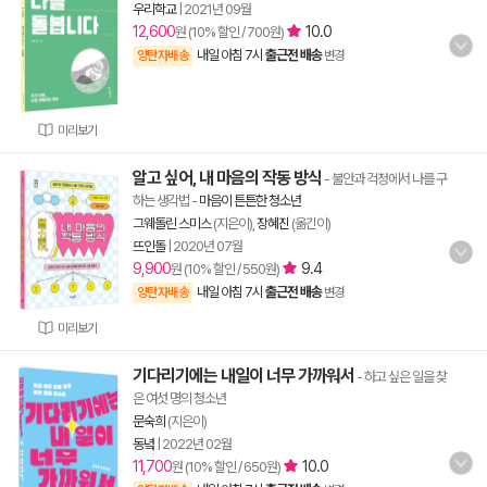
우리학교
|
2021년 09월
12,600
10.0
원 (10% 할인 / 700원)
내일 아침 7시
출근전 배송
양탄자배송
변경
미리보기
알고 싶어, 내 마음의 작동 방식
- 불안과 걱정에서 나를 구
하는 생각법
-
마음이 튼튼한 청소년
그웨돌린 스미스
(지은이),
장혜진
(옮긴이)
뜨인돌
|
2020년 07월
9,900
9.4
원 (10% 할인 / 550원)
내일 아침 7시
출근전 배송
양탄자배송
변경
미리보기
기다리기에는 내일이 너무 가까워서
- 하고 싶은 일을 찾
은 여섯 명의 청소년
문숙희
(지은이)
동녘
|
2022년 02월
11,700
10.0
원 (10% 할인 / 650원)