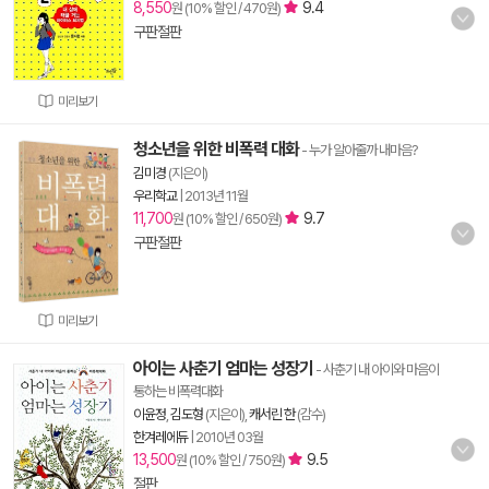
8,550
9.4
원 (10% 할인 / 470원)
구판절판
미리보기
청소년을 위한 비폭력 대화
- 누가 알아줄까 내마음?
김미경
(지은이)
우리학교
|
2013년 11월
11,700
9.7
원 (10% 할인 / 650원)
구판절판
미리보기
아이는 사춘기 엄마는 성장기
- 사춘기 내 아이와 마음이
통하는 비폭력대화
이윤정
,
김도형
(지은이),
캐서린 한
(감수)
한겨레에듀
|
2010년 03월
13,500
9.5
원 (10% 할인 / 750원)
절판