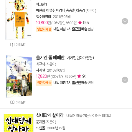
학교실 1
박현희
,
이철수
,
배경내
,
송승훈
,
하종강
(지은이)
철수와영희
|
2011년 05월
10,800
9.5
원 (10% 할인 / 600원)
내일 아침 7시
출근전 배송
양탄자배송
변경
미리보기
울기엔 좀 애매한
-
사계절 만화가 열전 1
최규석
(지은이)
사계절
|
2010년 08월
17,820
9.1
원 (10% 할인 / 990원)
내일 아침 7시
출근전 배송
양탄자배송
변경
미리보기
십대답게 살아라
- 내 삶에 태클 거는 바이러스 퇴치법
문지현
(지은이)
뜨인돌
|
2008년 12월