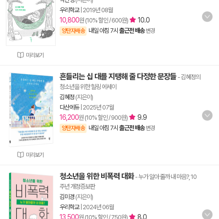
우리학교
|
2019년 08월
10,800
10.0
원 (10% 할인 / 600원)
내일 아침 7시
출근전 배송
양탄자배송
변경
미리보기
흔들리는 십 대를 지탱해 줄 다정한 문장들
- 김혜정의
청소년을 위한 힐링 에세이
김혜정
(지은이)
다산에듀
|
2025년 07월
16,200
9.9
원 (10% 할인 / 900원)
내일 아침 7시
출근전 배송
양탄자배송
변경
미리보기
청소년을 위한 비폭력 대화
- 누가 알아 줄까 내 마음?, 10
주년 개정증보판
김미경
(지은이)
우리학교
|
2024년 06월
13,500
8.0
원 (10% 할인 / 750원)