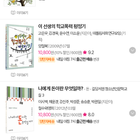
미리보기
이 선생의 학교폭력 평정기
고은우
,
김경욱
,
윤수연
,
이소운
(지은이),
따돌림사회연구모임
(기
획)
양철북
|
2009년 07월
10,800
9.2
원 (10% 할인 / 600원)
내일 아침 7시
출근전 배송
양탄자배송
변경
미리보기
나에게 돈이란 무엇일까?
- 돈
-
길담서원 청소년인문학교
실 3
이시백
,
제윤경
,
강신주
,
박성준
,
송승훈
,
박권일
(지은이)
철수와영희
|
2012년 03월
10,800
8.0
원 (10% 할인 / 600원)
내일 아침 7시
출근전 배송
양탄자배송
변경
미리보기