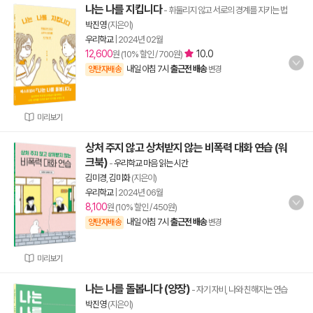
나는 나를 지킵니다
- 휘둘리지 않고 서로의 경계를 지키는 법
박진영
(지은이)
우리학교
|
2024년 02월
12,600
10.0
원 (10% 할인 / 700원)
내일 아침 7시
출근전 배송
양탄자배송
변경
미리보기
상처 주지 않고 상처받지 않는 비폭력 대화 연습 (워
크북)
-
우리학교 마음 읽는 시간
김미경
,
김미화
(지은이)
우리학교
|
2024년 06월
8,100
원 (10% 할인 / 450원)
내일 아침 7시
출근전 배송
양탄자배송
변경
미리보기
나는 나를 돌봅니다 (양장)
- 자기 자비, 나와 친해지는 연습
박진영
(지은이)