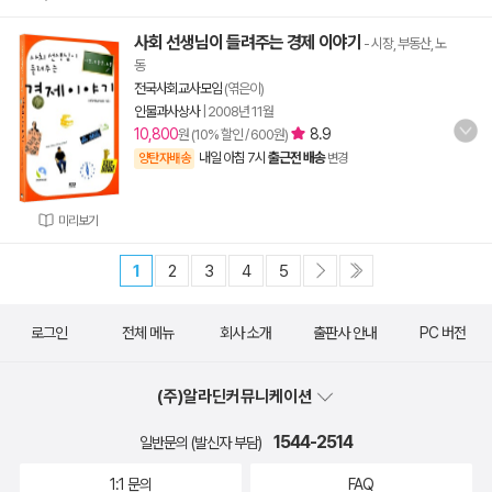
사회 선생님이 들려주는 경제 이야기
- 시장, 부동산, 노
동
전국사회교사모임
(엮은이)
인물과사상사
|
2008년 11월
10,800
8.9
원 (10% 할인 / 600원)
내일 아침 7시
출근전 배송
양탄자배송
변경
미리보기
1
2
3
4
5
로그인
전체 메뉴
회사 소개
출판사 안내
PC 버전
(주)알라딘커뮤니케이션
1544-2514
일반문의 (발신자 부담)
1:1 문의
FAQ