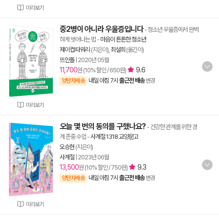
미리보기
중2병이 아니라 우울증입니다
- 청소년 우울증에서 완벽
하게 벗어나는 법
-
마음이 튼튼한 청소년
제이컵 타워리
(지은이),
최설희
(옮긴이)
뜨인돌
|
2020년 05월
11,700
9.6
원 (10% 할인 / 650원)
내일 아침 7시
출근전 배송
양탄자배송
변경
미리보기
오늘 몇 번의 동의를 구했나요?
- 건강한 관계를 위한 경
계 존중 수업
-
사계절 1318 교양문고
오승현
(지은이)
사계절
|
2023년 06월
13,500
9.3
원 (10% 할인 / 750원)
내일 아침 7시
출근전 배송
양탄자배송
변경
미리보기