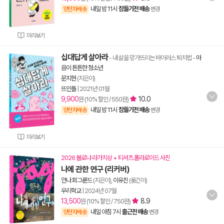
내일 밤 11시
잠들기전 배송
양탄자배송
변경
미리보기
십대답게 살아라
- 내 삶을 망가뜨리는 바이러스 퇴치법
-
마
음이 튼튼한 청소년
문지현
(지은이)
뜨인돌
|
2021년 01월
9,900
10.0
원 (10% 할인 / 550원)
내일 밤 11시
잠들기전 배송
양탄자배송
변경
미리보기
2026 볼로냐 라가치상 + 티셔츠.폴라로이드 사진
나에 관한 연구 (리커버)
안나 회그룬드
(지은이),
이유진
(옮긴이)
우리학교
|
2024년 07월
13,500
8.9
원 (10% 할인 / 750원)
내일 아침 7시
출근전 배송
양탄자배송
변경