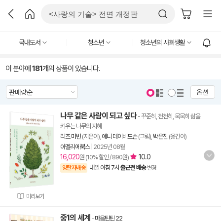
국내도서
청소년
청소년의 사회생활
이 분야에
181
개의 상품이 있습니다.
옵션
나무 같은 사람이 되고 싶다
- 꾸준히, 천천히, 묵묵히 삶을
키우는 나무의 지혜
리즈 마빈
(지은이),
애니 데이비드슨
(그림),
박은진
(옮긴이)
아멜리에북스
|
2025년 08월
16,020
10.0
원 (10% 할인 / 890원)
내일 아침 7시
출근전 배송
양탄자배송
변경
미리보기
중1의 세계
-
마음틴틴 22