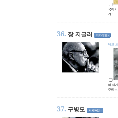
국어시
기 1
36.
장 지글러
저자파일
대표 
왜 세계
주리는
37.
구병모
저자파일