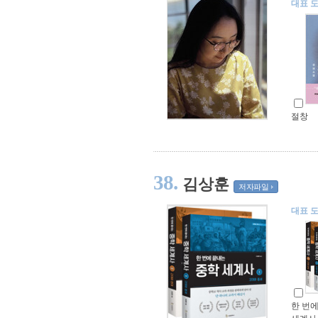
대표 
절창
38.
김상훈
저자파일
대표 
한 번에