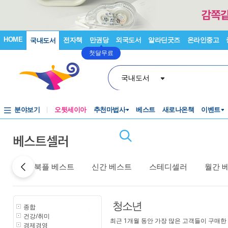
HOME
전자책
만권당
외국도서
알라딘굿즈
온라인중고
국내도서
첫달무료
국내도서
분야보기
오뒷세이아
추천마법사
베스트
새로나온책
이벤트
베스트셀러
베스트
북플 베스트
신간 베스트
스테디셀러
월간 
청소년
종합
건강/취미
최근 1개월 동안 가장 많은 고객들이 구매한
경제경영