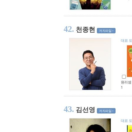
42.
천종현
저자파일
대표 
원리셈
1
43.
김선영
저자파일
대표 