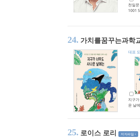
천일문 
1001 S
24.
가치를꿈꾸는과학
대표 
지구가
운 날
25.
로이스 로리
저자파일