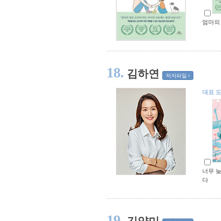
엄마의
18.
김하연
저자파일
대표 
너무 늦
다
19.
김양미