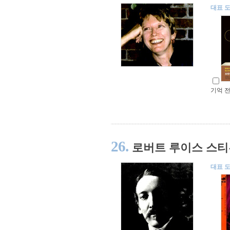
대표 
기억 
26.
로버트 루이스 스
대표 