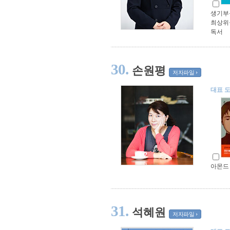
생기부
최상위
독서
30.
손원평
저자파일
대표 
아몬드 
31.
석혜원
저자파일