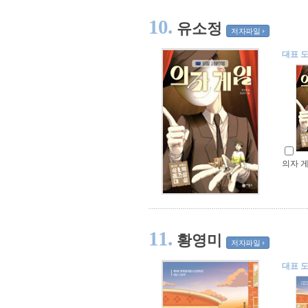
10.
유소정
저자파일
대표 
의자 
11.
황영미
저자파일
대표 