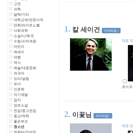
고전
과학
달력/기타
대학교재/전문서적
만화/라이트노벨
1.
칼 세이건
사회과학
저자파일
소설/시/희곡
대표 
수험서/자격증
어린이
에세이
여행
역사
예술/대중문화
외국어
요리/살림
유아
코스모
인문학
자기계발
잡지
장르소설
전집/중고전집
2.
이꽃님
종교/역학
저자파일
좋은부모
대표 
청소년
컴퓨터/모바일