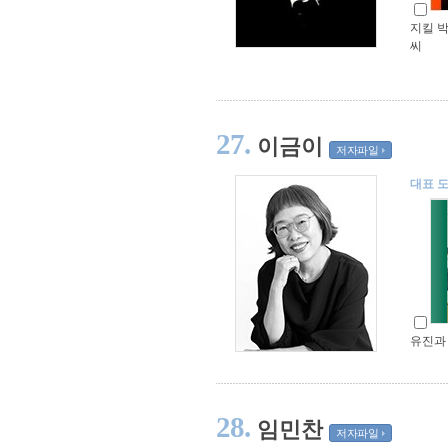
지킬 
씨
27.
이금이
저자파일
대표 
유진과
28.
임민찬
저자파일