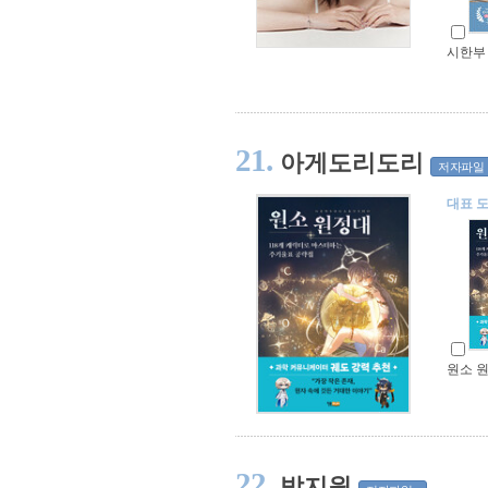
시한부
21.
아게도리도리
저자파일
대표 
원소 
22.
박지원