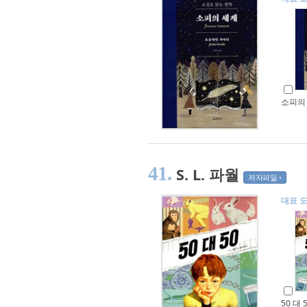
소피의 
41.
S. L. 파월
저자파일
대표 
50 대 