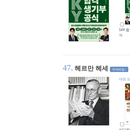
SKY 
식
47.
헤르만 헤세
저자파일
대표 
싯다르