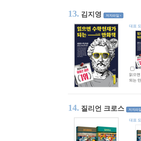
13.
김지영
저자파일
대표 
읽으면
되는 만
14.
질리언 크로스
저자파
대표 