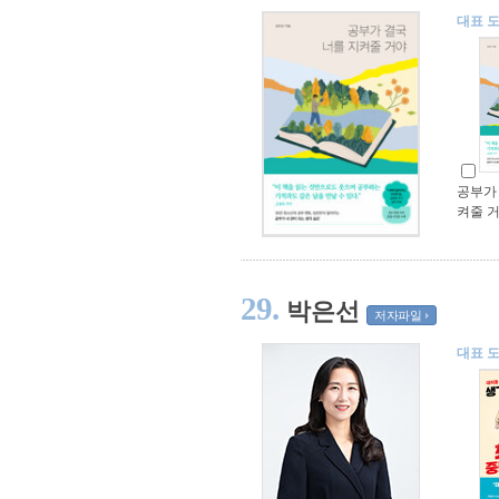
대표 
공부가 
켜줄 
29.
박은선
저자파일
대표 