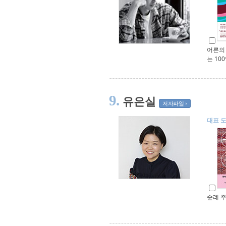
어른의
는 10
9.
유은실
저자파일
대표 
순례 