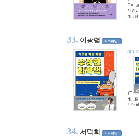
국어 교
기 중2
개정판
33.
이광렬
저자파일
대표 
게으른 
상한 
34.
서덕희
저자파일