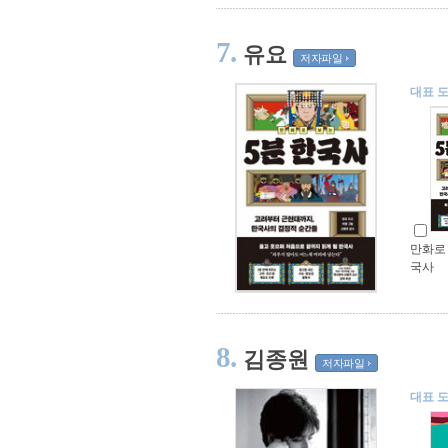
7.
유요
저자파일
대표 
만화로 
국사
8.
김종원
저자파일
대표 