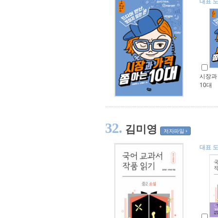
대표 
시장과 
10대
32.
김미영
저자파일
대표 