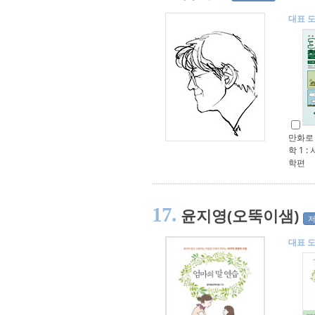
대표 
만화로 
학 1 :
학편
17.
윤지영(오뚝이샘)
대표 