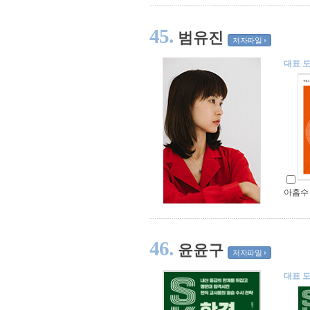
45.
범유진
저자파일
대표 
아홉수
46.
윤윤구
저자파일
대표 