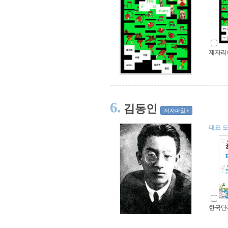
제자리
6.
김동인
저자파일
대표 
한국단