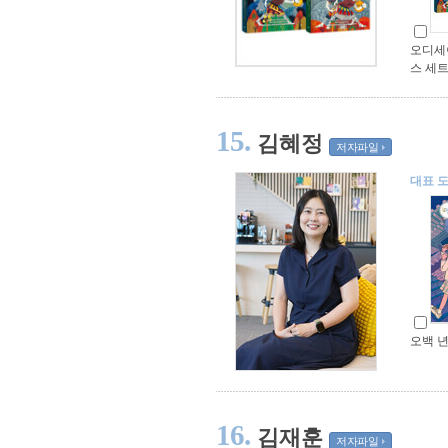
오디세
스 세트
15.
김혜정
저자파일
대표 
오백 년
16.
김재훈
저자파일