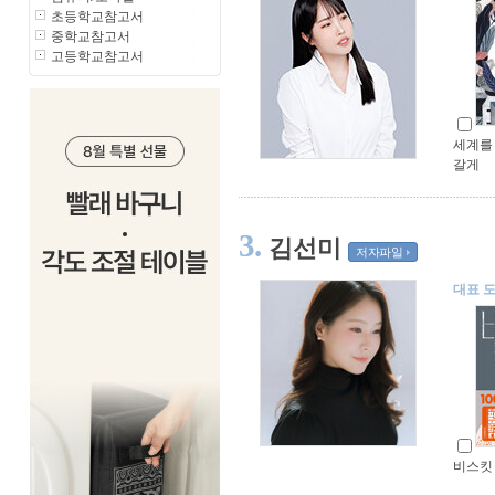
초등학교참고서
중학교참고서
고등학교참고서
세계를
갈게
3.
김선미
저자파일
대표 
비스킷