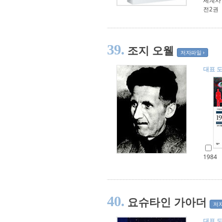
세계사 
전2권
39.
조지 오웰
저자파일
대표 
1984
40.
요슈타인 가아더
저
대표 