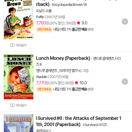
rback)
-
Encyclopedia Brown 18
도날드 소볼
Puffin
|
2007년 09월
7,760
9.0
원 (20% 할인 / 390원)
내일 아침 7시
출근전 배송
양탄자배송
변경
미리보기
Lunch Money (Paperback)
-
앤드류 클레멘츠 시리
즈 8
앤드루 클레먼츠
,
브라이언 셀즈닉
(그림)
Aladdin
|
2007년 06월
7,770
10.0
원 (30% 할인 / 80원)
내일 아침 7시
출근전 배송
양탄자배송
변경
미리보기
I Survived #6 : the Attacks of September 1
1th, 2001 (Paperback)
-
I Survived 시리즈
로렌 타시스