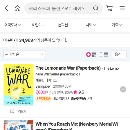
외국도서
어린이
논픽션
사회
가족
이 분야에
34,993
개의 상품이 있습니다.
옵션
1
The Lemonade War (Paperback)
-
The Lemo
nade War Series (Paperback) 1
재클린 데이비스
Sandpiper
|
2009년 05월
7,600
9.5
원 (45% 할인 / 80원)
내일 아침 7시
출근전 배송
양탄자배송
변경
미리보기
When You Reach Me: (Newbery Medal Wi