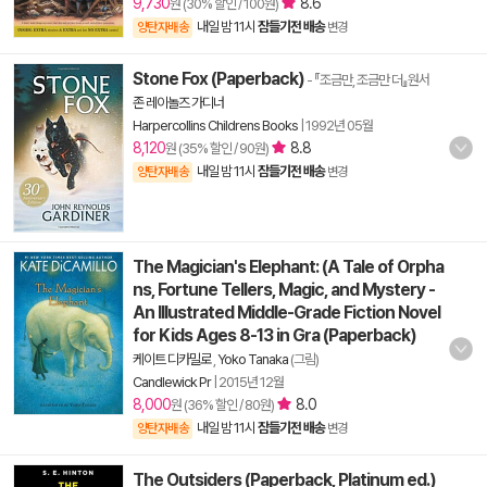
9,730
8.6
원 (30% 할인 / 100원)
내일 밤 11시
잠들기전 배송
양탄자배송
변경
Stone Fox (Paperback)
- 『조금만, 조금만 더』원서
존 레이놀즈 가디너
Harpercollins Childrens Books
|
1992년 05월
8,120
8.8
원 (35% 할인 / 90원)
내일 밤 11시
잠들기전 배송
양탄자배송
변경
The Magician's Elephant: (A Tale of Orpha
ns, Fortune Tellers, Magic, and Mystery -
An Illustrated Middle-Grade Fiction Novel
for Kids Ages 8-13 in Gra (Paperback)
케이트 디카밀로
,
Yoko Tanaka
(그림)
Candlewick Pr
|
2015년 12월
8,000
8.0
원 (36% 할인 / 80원)
내일 밤 11시
잠들기전 배송
양탄자배송
변경
The Outsiders (Paperback, Platinum ed.)