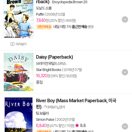
rback)
-
Encyclopedia Brown 20
도날드 소볼
Puffin
|
2008년 02월
7,840
원 (20% 할인 / 400원)
내일 아침 7시
출근전 배송
양탄자배송
변경
미리보기
Daisy (Paperback)
브라이언 와일드스미스
Star Bright Books
|
2018년 07월
16,320
원 (18% 할인 / 820원)
품절
River Boy (Mass Market Paperback, 미국
판)
- 『리버보이』원서
팀 보울러
Simon Pulse
|
2002년 01월
6,840
8.8
원 (47% 할인 / 70원)
내일 아침 7시
출근전 배송