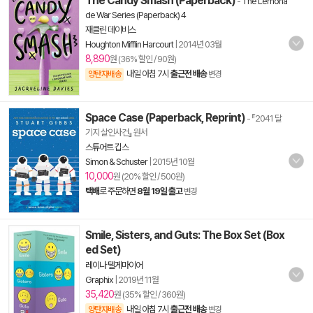
The Candy Smash (Paperback)
-
The Lemona
de War Series (Paperback) 4
재클린 데이비스
Houghton Mifflin Harcourt
|
2014년 03월
8,890
원 (36% 할인 / 90원)
내일 아침 7시
출근전 배송
양탄자배송
변경
Space Case (Paperback, Reprint)
- 『2041 달
기지 살인사건』 원서
스튜어트 깁스
Simon & Schuster
|
2015년 10월
10,000
원 (20% 할인 / 500원)
택배
로 주문하면
8월 19일 출고
변경
Smile, Sisters, and Guts: The Box Set (Box
ed Set)
레이나 텔게마이어
Graphix
|
2019년 11월
35,420
원 (35% 할인 / 360원)
내일 아침 7시
출근전 배송
양탄자배송
변경