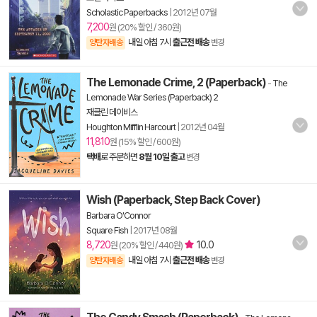
Scholastic Paperbacks
|
2012년 07월
7,200
원 (20% 할인 / 360원)
내일 아침 7시
출근전 배송
양탄자배송
변경
The Lemonade Crime, 2 (Paperback)
-
The
Lemonade War Series (Paperback) 2
재클린 데이비스
Houghton Mifflin Harcourt
|
2012년 04월
11,810
원 (15% 할인 / 600원)
택배
로 주문하면
8월 10일 출고
변경
Wish (Paperback, Step Back Cover)
Barbara O'Connor
Square Fish
|
2017년 08월
8,720
10.0
원 (20% 할인 / 440원)
내일 아침 7시
출근전 배송
양탄자배송
변경