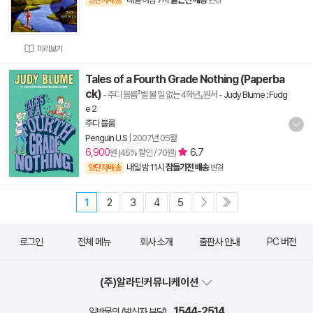
양탄자배송
변경
미리보기
Tales of a Fourth Grade Nothing (Paperba
ck)
- 주디 블룸『별 볼 일 없는 4학년』원서
-
Judy Blume : Fudg
e 2
주디 블룸
Penguin U.S
|
2007년 05월
6,900
6.7
원 (45% 할인 / 70원)
내일 밤 11시
잠들기전 배송
양탄자배송
변경
1
2
3
4
5
로그인
전체 메뉴
회사 소개
출판사 안내
PC 버전
(주)알라딘커뮤니케이션
1544-2514
일반문의 (발신자 부담)