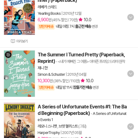
nner) (Paperback)
레베카 스테드
Yearling Books
|
2010년 12월
6,900
10.0
원 (45% 할인 / 70원)
내일 아침 7시
출근전 배송
양탄자배송
변경
미리보기
The Summer I Turned Pretty (Paperback,
Reprint)
- <내가 예뻐진 그 여름> 아마존 프라임 드라마 원작
제니 한
Simon & Schuster
|
2010년 04월
10,300
10.0
원 (38% 할인 / 110원)
내일 밤 11시
잠들기전 배송
양탄자배송
변경
A Series of Unfortunate Events #1: The Ba
d Beginning (Paperback)
-
A Series of Unfortunat
e Events 1
레모니 스니켓
,
브렛 헬퀴스트
(그림)
HarperTrophy
|
2007년 05월