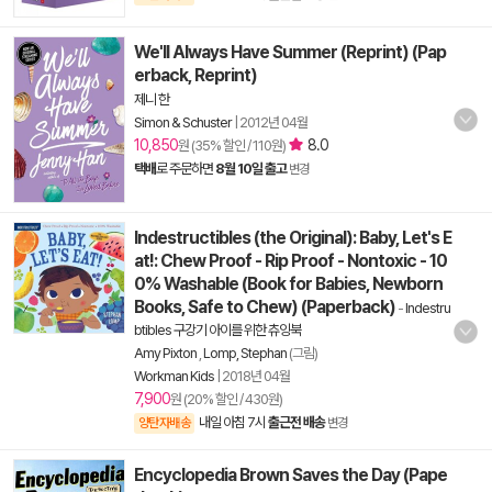
We'll Always Have Summer (Reprint) (Pap
erback, Reprint)
제니 한
Simon & Schuster
|
2012년 04월
10,850
8.0
원 (35% 할인 / 110원)
택배
로 주문하면
8월 10일 출고
변경
Indestructibles (the Original): Baby, Let's E
at!: Chew Proof - Rip Proof - Nontoxic - 10
0% Washable (Book for Babies, Newborn
Books, Safe to Chew) (Paperback)
-
Indestru
btibles 구강기 아이를 위한 츄잉북
Amy Pixton
,
Lomp, Stephan
(그림)
Workman Kids
|
2018년 04월
7,900
원 (20% 할인 / 430원)
내일 아침 7시
출근전 배송
양탄자배송
변경
Encyclopedia Brown Saves the Day (Pape