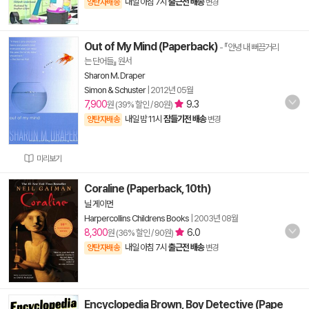
내일 아침 7시
출근전 배송
양탄자배송
변경
Out of My Mind (Paperback)
- 『안녕 내 뻐끔거리
는 단어들』 원서
Sharon M. Draper
Simon & Schuster
|
2012년 05월
7,900
9.3
원 (39% 할인 / 80원)
내일 밤 11시
잠들기전 배송
양탄자배송
변경
미리보기
Coraline (Paperback, 10th)
닐 게이먼
Harpercollins Childrens Books
|
2003년 08월
8,300
6.0
원 (36% 할인 / 90원)
내일 아침 7시
출근전 배송
양탄자배송
변경
Encyclopedia Brown, Boy Detective (Pape