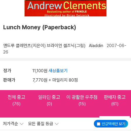
Lunch Money (Paperback)
앤드루 클레먼츠(지은이)
브라이언 셀즈닉(그림)
Aladdin
2007-06-
26
정가
11,100원
새상품보기
판매가
7,770원 + 마일리지 80점
전체 중고
알라딘 중고
이 광활한 우주점
판매자 중고
(76)
(0)
(15)
(61)
저가격순
모든 품질 등급
반값택배
만 보기