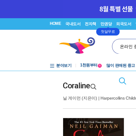
HOME
국내도서
전자책
만권당
외국도서
첫달무료
온라인 
분야보기
중고음반
많이 판매된 중고
N
1천원부터
중고음반
Coraline
닐 게이먼
(지은이) |
Harpercollins Chil