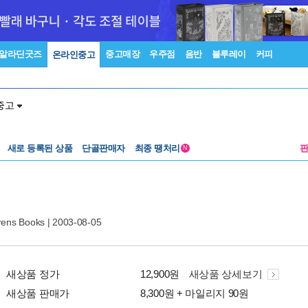
알라딘굿즈
중고매장
우주점
음반
블루레이
커피
온라인중고
중고
새로 등록된 상품
단골판매자
최종 땡처리
N
drens Books
| 2003-08-05
새상품 정가
12,900원
새상품 상세보기
새상품 판매가
8,300원 + 마일리지 90원