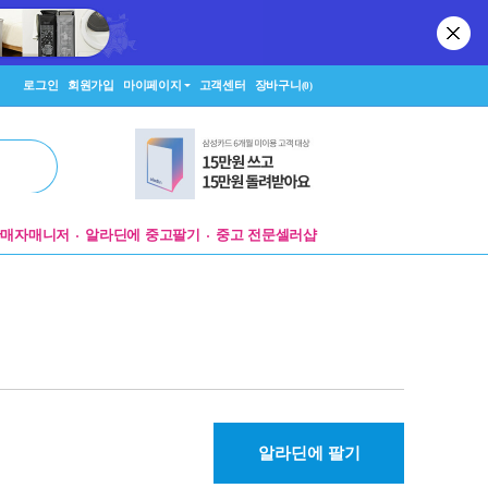
로그인
회원가입
마이페이지
고객센터
장바구니
(0)
판매자매니저
알라딘에 중고팔기
중고 전문셀러샵
알라딘에 팔기