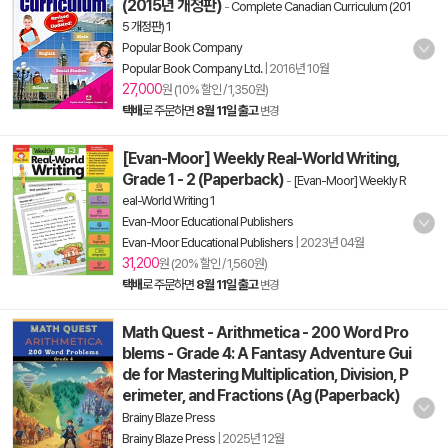
(2015년 개정판)
-
Complete Canadian Curriculum (201
5 개정판) 1
Popular Book Company
Popular Book Company Ltd.
|
2016년 10월
27,000
원 (10% 할인 / 1,350원)
택배
로 주문하면
8월 11일 출고
변경
[Evan-Moor] Weekly Real-World Writing,
Grade 1 - 2 (Paperback)
-
[Evan-Moor] Weekly R
eal-World Writing 1
Evan-Moor Educational Publishers
Evan-Moor Educational Publishers
|
2023년 04월
31,200
원 (20% 할인 / 1,560원)
택배
로 주문하면
8월 11일 출고
변경
Math Quest - Arithmetica - 200 Word Pro
blems - Grade 4: A Fantasy Adventure Gui
de for Mastering Multiplication, Division, P
erimeter, and Fractions (Ag (Paperback)
Brainy Blaze Press
Brainy Blaze Press
|
2025년 12월