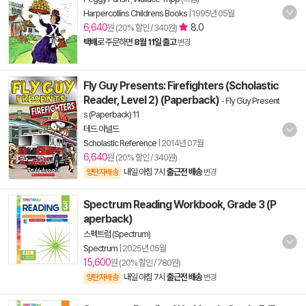
Harpercollins Childrens Books
|
1995년 05월
6,640
8.0
원 (20% 할인 / 340원)
택배
로 주문하면
8월 11일 출고
변경
Fly Guy Presents: Firefighters (Scholastic
Reader, Level 2) (Paperback)
-
Fly Guy Present
s (Paperback) 11
테드 아널드
Scholastic Reference
|
2014년 07월
6,640
원 (20% 할인 / 340원)
내일 아침 7시
출근전 배송
양탄자배송
변경
Spectrum Reading Workbook, Grade 3 (P
aperback)
스펙트럼 (Spectrum)
Spectrum
|
2025년 05월
15,600
원 (20% 할인 / 780원)
내일 아침 7시
출근전 배송
양탄자배송
변경