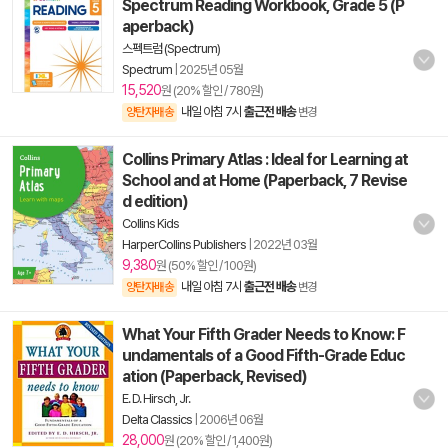
Spectrum Reading Workbook, Grade 5 (P
aperback)
스펙트럼 (Spectrum)
Spectrum
|
2025년 05월
15,520
원 (20% 할인 / 780원)
내일 아침 7시
출근전 배송
양탄자배송
변경
Collins Primary Atlas : Ideal for Learning at
School and at Home (Paperback, 7 Revise
d edition)
Collins Kids
HarperCollins Publishers
|
2022년 03월
9,380
원 (50% 할인 / 100원)
내일 아침 7시
출근전 배송
양탄자배송
변경
What Your Fifth Grader Needs to Know: F
undamentals of a Good Fifth-Grade Educ
ation (Paperback, Revised)
E. D. Hirsch, Jr.
Delta Classics
|
2006년 06월
28,000
원 (20% 할인 / 1,400원)