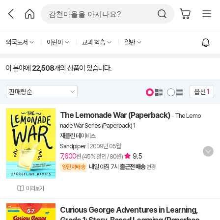
외국도서
어린이
교과 학습
일반
이 분야에
22,508
개의 상품이 있습니다.
옵션
1
The Lemonade War (Paperback)
-
The Lemo
nade War Series (Paperback) 1
재클린 데이비스
Sandpiper
|
2009년 05월
7,600
9.5
원 (45% 할인 / 80원)
내일 아침 7시
출근전 배송
양탄자배송
변경
미리보기
Curious George Adventures in Learning,