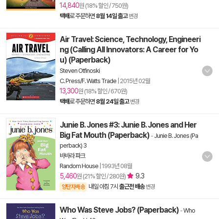
14,840
원 (18% 할인 / 750원)
택배
로 주문하면
8월 14일 출고
변경
Air Travel: Science, Technology, Engineeri
ng (Calling All Innovators: A Career for Yo
u) (Paperback)
Steven Otfinoski
C. Press/F. Watts Trade
|
2015년 02월
13,300
원 (18% 할인 / 670원)
택배
로 주문하면
8월 24일 출고
변경
Junie B. Jones #3: Junie B. Jones and Her
Big Fat Mouth (Paperback)
-
Junie B. Jones (Pa
perback) 3
바바라 파크
Random House
|
1993년 08월
5,460
9.3
원 (21% 할인 / 280원)
내일 아침 7시
출근전 배송
양탄자배송
변경
Who Was Steve Jobs? (Paperback)
-
Who