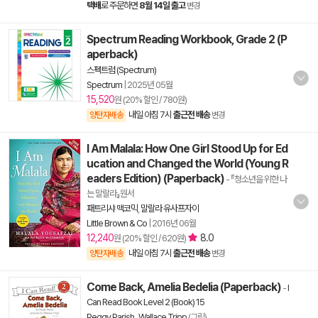
택배
로 주문하면
8월 14일 출고
변경
Spectrum Reading Workbook, Grade 2 (P
aperback)
스펙트럼 (Spectrum)
Spectrum
|
2025년 05월
15,520
원 (20% 할인 / 780원)
내일 아침 7시
출근전 배송
양탄자배송
변경
I Am Malala: How One Girl Stood Up for Ed
ucation and Changed the World (Young R
eaders Edition) (Paperback)
- 『청소년을 위한 나
는 말랄라』원서
패트리샤 맥코믹
,
말랄라 유사프자이
Little Brown & Co
|
2016년 06월
12,240
8.0
원 (20% 할인 / 620원)
내일 아침 7시
출근전 배송
양탄자배송
변경
Come Back, Amelia Bedelia (Paperback)
-
I
Can Read Book Level 2 (Book) 15
Peggy Parish
,
Wallace Tripp
(그림)