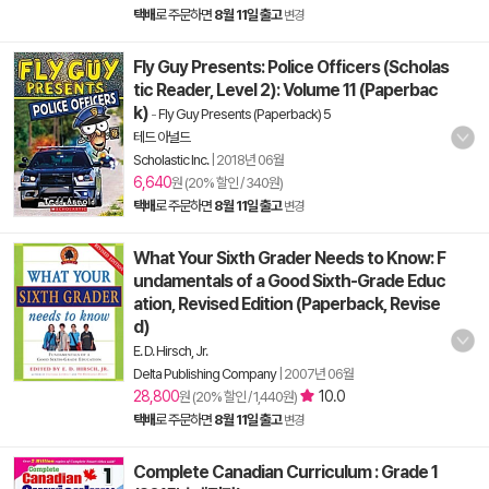
택배
로 주문하면
8월 11일 출고
변경
Fly Guy Presents: Police Officers (Scholas
tic Reader, Level 2): Volume 11 (Paperbac
k)
-
Fly Guy Presents (Paperback) 5
테드 아널드
Scholastic Inc.
|
2018년 06월
6,640
원 (20% 할인 / 340원)
택배
로 주문하면
8월 11일 출고
변경
What Your Sixth Grader Needs to Know: F
undamentals of a Good Sixth-Grade Educ
ation, Revised Edition (Paperback, Revise
d)
E. D. Hirsch, Jr.
Delta Publishing Company
|
2007년 06월
28,800
10.0
원 (20% 할인 / 1,440원)
택배
로 주문하면
8월 11일 출고
변경
Complete Canadian Curriculum : Grade 1