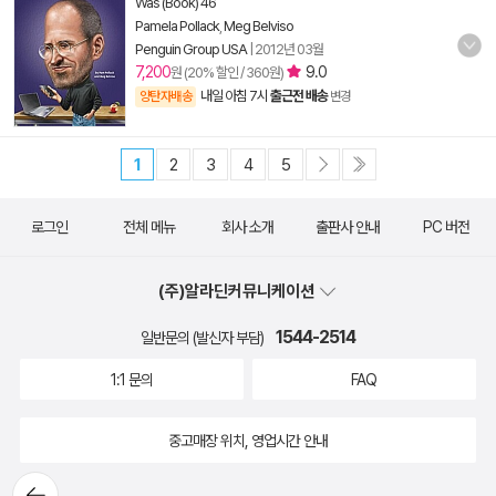
Was (Book) 46
Pamela Pollack
,
Meg Belviso
Penguin Group USA
|
2012년 03월
7,200
9.0
원 (20% 할인 / 360원)
내일 아침 7시
출근전 배송
양탄자배송
변경
1
2
3
4
5
로그인
전체 메뉴
회사 소개
출판사 안내
PC 버전
(주)알라딘커뮤니케이션
1544-2514
일반문의 (발신자 부담)
1:1 문의
FAQ
중고매장 위치, 영업시간 안내
뒤로가