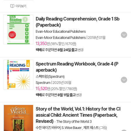
미리보기
Daily Reading Comprehension, Grade 1 Sb
(Paperback)
Evan-Moor Educational Publishers
Evan-Moor Educational Publishers
|
2018년 01월
13,350
원 (18% 할인 / 670원)
택배
로 주문하면
8월 24일 출고
변경
Spectrum Reading Workbook, Grade 4 (P
aperback)
스펙트럼 (Spectrum)
Spectrum
|
2025년 05월
15,520
원 (20% 할인 / 780원)
택배
로 주문하면
8월 11일 출고
변경
Story of the World, Vol. 1: History for the Cl
assical Child: Ancient Times (Paperback,
Revised)
-
The Story of the World 3
수잔 와이즈 바우어
,
S. Wise Bauer
,
제프 웨스트
(그림)