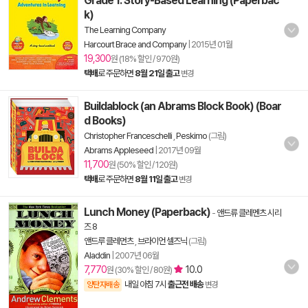
Grade 1: Story-Based Learning (Paperbac
k)
The Learning Company
Harcourt Brace and Company
|
2015년 01월
19,300
원 (18% 할인 / 970원)
택배
로 주문하면
8월 21일 출고
변경
Buildablock (an Abrams Block Book) (Boar
d Books)
Christopher Franceschelli
,
Peskimo
(그림)
Abrams Appleseed
|
2017년 09월
11,700
원 (50% 할인 / 120원)
택배
로 주문하면
8월 11일 출고
변경
Lunch Money (Paperback)
-
앤드류 클레멘츠 시리
즈 8
앤드루 클레먼츠
,
브라이언 셀즈닉
(그림)
Aladdin
|
2007년 06월
7,770
10.0
원 (30% 할인 / 80원)
내일 아침 7시
출근전 배송
양탄자배송
변경