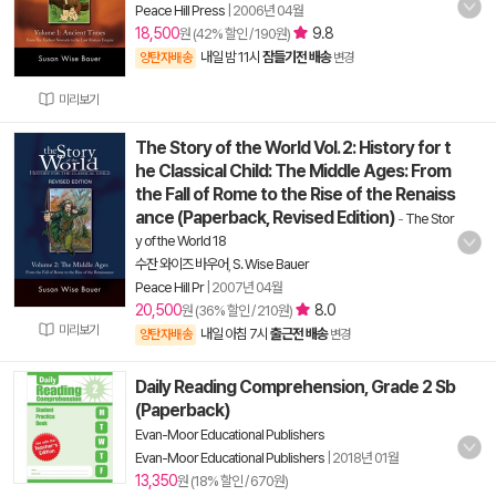
Peace Hill Press
|
2006년 04월
18,500
9.8
원 (42% 할인 / 190원)
내일 밤 11시
잠들기전 배송
양탄자배송
변경
미리보기
The Story of the World Vol. 2: History for t
he Classical Child: The Middle Ages: From
the Fall of Rome to the Rise of the Renaiss
ance (Paperback, Revised Edition)
-
The Stor
y of the World 18
수잔 와이즈 바우어
,
S. Wise Bauer
Peace Hill Pr
|
2007년 04월
20,500
8.0
원 (36% 할인 / 210원)
미리보기
내일 아침 7시
출근전 배송
양탄자배송
변경
Daily Reading Comprehension, Grade 2 Sb
(Paperback)
Evan-Moor Educational Publishers
Evan-Moor Educational Publishers
|
2018년 01월
13,350
원 (18% 할인 / 670원)