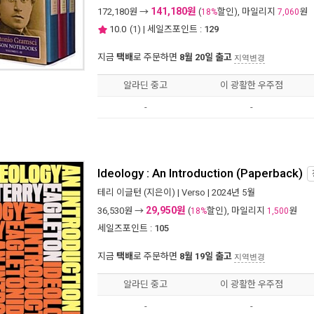
141,180원
172,180
원 →
(
할인), 마일리지
원
18%
7,060
10.0
(
1
) | 세일즈포인트 :
129
지금
택배
로 주문하면
8월 20일 출고
지역변경
알라딘 중고
이 광활한 우주점
-
-
Ideology : An Introduction (Paperback)
테리 이글턴
(지은이) |
Verso
| 2024년 5월
29,950원
36,530
원 →
(
할인), 마일리지
원
18%
1,500
세일즈포인트 :
105
지금
택배
로 주문하면
8월 19일 출고
지역변경
알라딘 중고
이 광활한 우주점
-
-