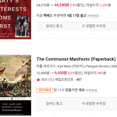
44,580원
54,370
원 →
(
할인), 마일리지
원
18%
2,230
지금
택배
로 주문하면
9월 17일 출고
지역변경
알라딘 중고
이 광활한 우주점
-
-
The Communist Manifesto (Paperback)
카를 마르크스
,
Karl Marx
(지은이) |
Penguin Books
| 20
9,600원
12,000
원 →
(
할인), 마일리지
원
20%
480
10.0
(
1
) | 세일즈포인트 :
407
밤 11시
잠들기전 배송
양탄자배송
지역변경
알라딘 중고
이 광활한 우주점
-
-