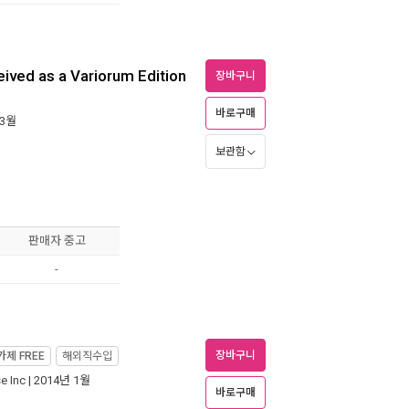
ived as a Variorum Edition
장바구니
바로구매
 3월
보관함
판매자 중고
-
장바구니
가제
FREE
해외직수입
e Inc
| 2014년 1월
바로구매