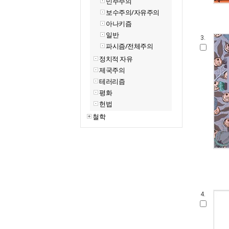
민주주의
보수주의/자유주의
아나키즘
일반
3.
파시즘/전체주의
정치적 자유
제국주의
테러리즘
평화
헌법
철학
4.