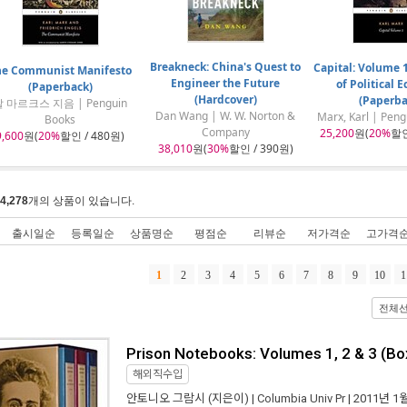
Breakneck: China's Quest to
Capital: Volume 1
he Communist Manifesto
Engineer the Future
of Political
(Paperback)
(Hardcover)
(Paperba
 마르크스 지음 | Penguin
Dan Wang | W. W. Norton &
Marx, Karl | Peng
Books
Company
25,200
원(
20%
할인
9,600
원(
20%
할인 / 480원)
38,010
원(
30%
할인 / 390원)
4,278
개의 상품이 있습니다.
출시일순
등록일순
상품명순
평점순
리뷰순
저가격순
고가격
1
2
3
4
5
6
7
8
9
10
1
전체
Prison Notebooks: Volumes 1, 2 & 3 (Bo
해외직수입
안토니오 그람시
(지은이) |
Columbia Univ Pr
| 2011년 1