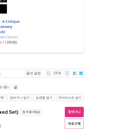
: A Critique
 Economy
ck)
uin Classics
 / 1260원)
옵션 설정
25개
순
1~20
끝
선택
장바구니 담기
보관함 담기
마이리스트 담기
xed Set)
장바구니
정가제
FREE
바로구매
월