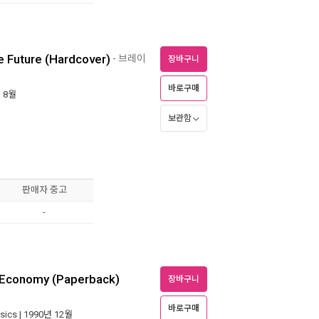
e Future (Hardcover)
- 브레이
장바구니
바로구매
년 8월
보관함
판매자 중고
-
al Economy (Paperback)
장바구니
바로구매
sics
| 1990년 12월