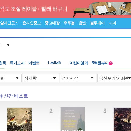
알라딘굿즈
온라인중고
중고매장
우주점
음반
블루레이
커피
서
수준별베스트
중고 외서
온책
특가도서
이벤트
Lexile®
어린이영어
5백원부터
N
수준별베스트
중고 외서
기
야 신간 베스트