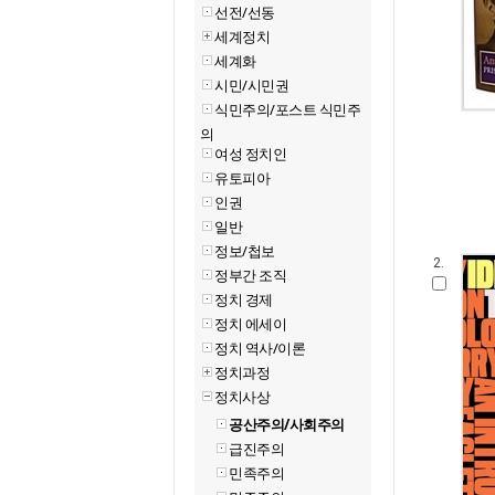
선전/선동
세계정치
세계화
시민/시민권
식민주의/포스트 식민주
의
여성 정치인
유토피아
인권
일반
정보/첩보
2.
정부간 조직
정치 경제
정치 에세이
정치 역사/이론
정치과정
정치사상
공산주의/사회주의
급진주의
민족주의