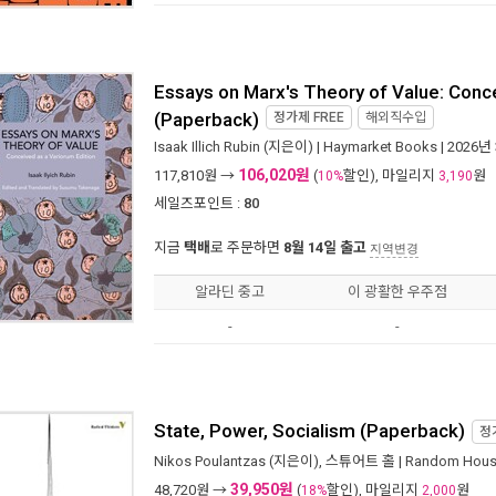
Essays on Marx's Theory of Value: Conce
(Paperback)
정가제
FREE
해외직수입
Isaak Illich Rubin
(지은이) |
Haymarket Books
| 2026년
106,020원
117,810
원 →
(
할인), 마일리지
원
10%
3,190
세일즈포인트 :
80
지금
택배
로 주문하면
8월 14일 출고
지역변경
알라딘 중고
이 광활한 우주점
-
-
State, Power, Socialism (Paperback)
정
Nikos Poulantzas
(지은이),
스튜어트 홀
|
Random Hous
39,950원
48,720
원 →
(
할인), 마일리지
원
18%
2,000