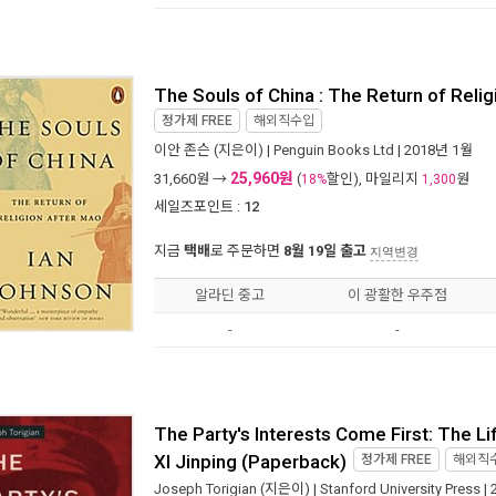
The Souls of China : The Return of Reli
정가제
FREE
해외직수입
이안 존슨
(지은이) |
Penguin Books Ltd
| 2018년 1월
25,960원
31,660
원 →
(
할인), 마일리지
원
18%
1,300
세일즈포인트 :
12
지금
택배
로 주문하면
8월 19일 출고
지역변경
알라딘 중고
이 광활한 우주점
-
-
The Party's Interests Come First: The Li
XI Jinping (Paperback)
정가제
FREE
해외직
Joseph Torigian
(지은이) |
Stanford University Press
|