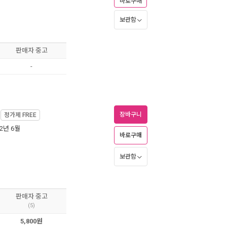
바로구매
보관함
판매자 중고
-
장바구니
정가제
FREE
02년 6월
바로구매
보관함
판매자 중고
(5)
5,800원