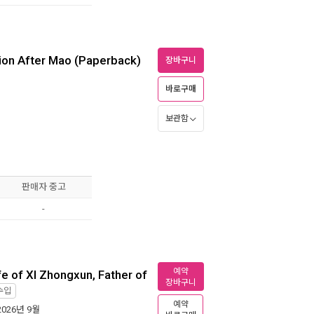
gion After Mao (Paperback)
장바구니
바로구매
보관함
판매자 중고
-
예약
fe of XI Zhongxun, Father of
장바구니
수입
예약
 2026년 9월