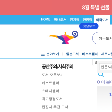
HOME
국내도서
전자책
만권당
외국도서
첫달무료
외국도
분야보기
일본도서
베스트셀러
새로나
일본어입력
공산주의/사회주의
도서 모두보기
이 분
베스트셀러
스테디셀러
최고평점도서
편집자 추천 도서