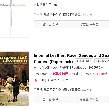
세일즈포인트 :
65
지금
택배
로 주문하면
8월 24일 출고
지역변경
알라딘 중고
이 광활한 우주점
-
-
Imperial Leather : Race, Gender, and Sexu
Contest (Paperback)
정가제
FREE
해외직수
Anne McClintock
(지은이) |
Routledge
| 1995년 7월
105,910원
129,160
원 →
(
할인), 마일리지
원
18%
5,300
10.0
(
1
) | 세일즈포인트 :
18
지금
택배
로 주문하면
8월 26일 출고
지역변경
알라딘 중고
이 광활한 우주점
-
-