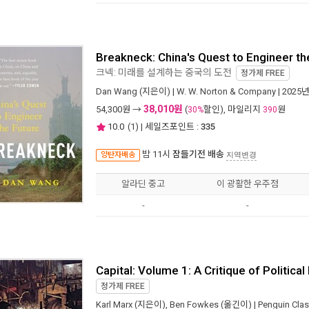
Breakneck: China's Quest to Engineer th
크넥: 미래를 설계하는 중국의 도전
정가제
FREE
Dan Wang
(지은이) |
W. W. Norton & Company
| 2025
38,010원
54,300
원 →
(
할인), 마일리지
원
30%
390
10.0
(
1
) | 세일즈포인트 :
335
밤 11시
잠들기전 배송
양탄자배송
지역변경
알라딘 중고
이 광활한 우주점
-
-
Capital: Volume 1: A Critique of Politic
정가제
FREE
Karl Marx
(지은이),
Ben Fowkes
(옮긴이) |
Penguin Clas