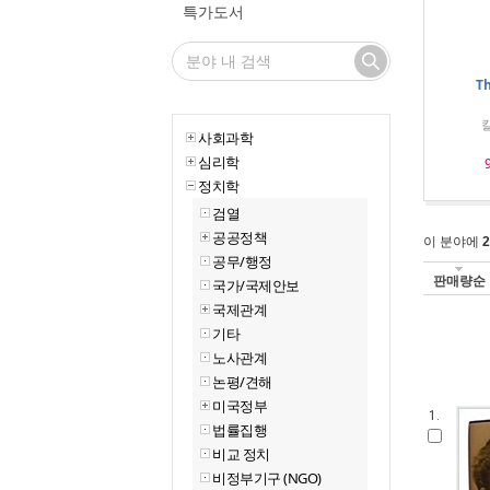
특가도서
T
칼
사회과학
심리학
정치학
검열
공공정책
이 분야에
2
공무/행정
판매량순
국가/국제안보
국제관계
기타
노사관계
논평/견해
미국정부
1.
법률집행
비교 정치
비정부기구 (NGO)