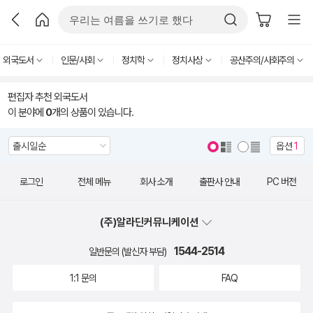
외국도서
인문/사회
정치학
정치사상
공산주의/사회주의
편집자 추천 외국도서
이 분야에
0
개의 상품이 있습니다.
옵션
1
로그인
전체 메뉴
회사 소개
출판사 안내
PC 버전
(주)알라딘커뮤니케이션
1544-2514
일반문의 (발신자 부담)
1:1 문의
FAQ