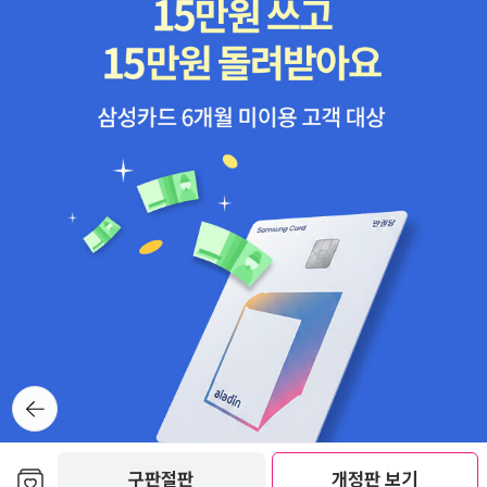
뒤로가
기
보관함담기
구판절판
개정판 보기