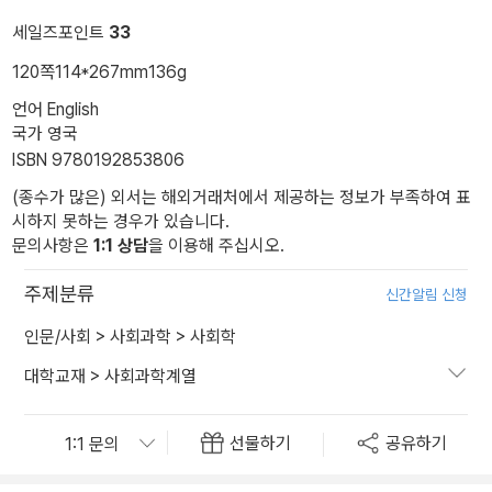
세일즈포인트
33
120쪽
114*267mm
136g
언어 English
국가 영국
ISBN 9780192853806
(종수가 많은) 외서는 해외거래처에서 제공하는 정보가 부족하여 표
시하지 못하는 경우가 있습니다.
문의사항은
1:1 상담
을 이용해 주십시오.
주제분류
신간알림 신청
인문/사회
>
사회과학
>
사회학
대학교재
>
사회과학계열
선물하기
공유하기