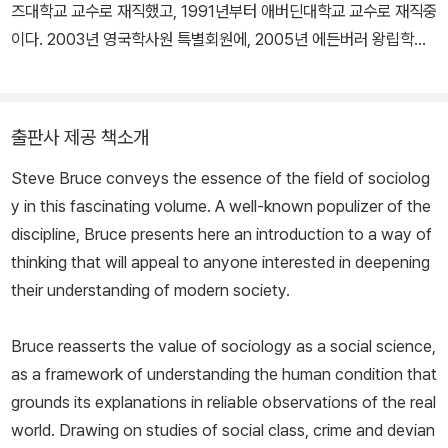
즈대학교 교수로 재직했고, 1991년부터 애버딘대학교 교수로 재직중
이다. 2003년 영국학사원 특별회원에, 2005년 에든버러 왕립학사
원 특별회원에 선출되었다. 저서로 『세속적인 것이 영적인 것을 이긴
다Secular Beats Spiritual』 『스코틀랜드의 신들: 현대 스코틀랜드
의 종교Scottish Gods: Religion in Modern Scotland』 등이 있
출판사 제공 책소개
다.
Steve Bruce conveys the essence of the field of sociolog
y in this fascinating volume. A well-known populizer of the
discipline, Bruce presents here an introduction to a way of
thinking that will appeal to anyone interested in deepening
their understanding of modern society.
Bruce reasserts the value of sociology as a social science,
as a framework of understanding the human condition that
grounds its explanations in reliable observations of the real
world. Drawing on studies of social class, crime and devian