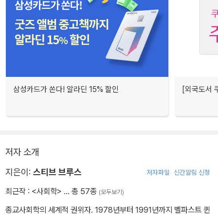
삼성카드가 쏜다! 알라딘 15% 할인
[외국도서 쿠
저자 소개
지은이:
스티브 브루스
저자파일
신간알림 신청
최근작 :
<사회학>
… 총 57종
(모두보기)
종교사회학의 세계적 권위자. 1978년부터 1991년까지 벨파스트 퀸