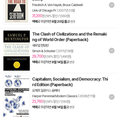
Friedrich A. Von Hayek
,
Bruce Caldwell
Univ of Chicago Pr
|
2007년 03월
31,200
원 (18% 할인 / 1,560원)
택배
로 주문하면
8월 20일 출고
변경
The Clash of Civilizations and the Remaki
ng of World Order (Paperback)
새뮤얼 헌팅턴
Simon & Schuster
|
2011년 08월
29,700
원 (18% 할인 / 1,490원)
택배
로 주문하면
8월 14일 출고
변경
Capitalism, Socialism, and Democracy: Thi
rd Edition (Paperback)
요제프 알로이스 슘페터
Harper Perennial Modern Classics
|
2008년 11월
23,760
원 (18% 할인 / 1,190원)
택배
로 주문하면
8월 14일 출고
변경