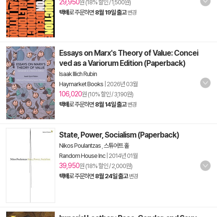
29,950
원 (18% 할인 / 1,500원)
택배
로 주문하면
8월 19일 출고
변경
Essays on Marx's Theory of Value: Concei
ved as a Variorum Edition (Paperback)
Isaak Illich Rubin
Haymarket Books
|
2026년 03월
106,020
원 (10% 할인 / 3,190원)
택배
로 주문하면
8월 14일 출고
변경
State, Power, Socialism (Paperback)
Nikos Poulantzas
,
스튜어트 홀
Random House Inc
|
2014년 01월
39,950
원 (18% 할인 / 2,000원)
택배
로 주문하면
8월 24일 출고
변경