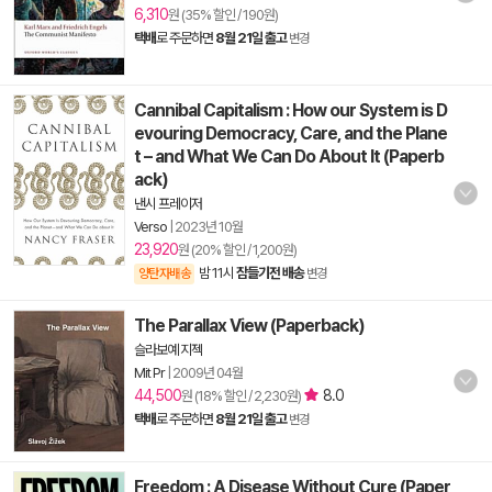
6,310
원 (35% 할인 / 190원)
택배
로 주문하면
8월 21일 출고
변경
Cannibal Capitalism : How our System is D
evouring Democracy, Care, and the Plane
t – and What We Can Do About It (Paperb
ack)
낸시 프레이저
Verso
|
2023년 10월
23,920
원 (20% 할인 / 1,200원)
밤 11시
잠들기전 배송
양탄자배송
변경
The Parallax View (Paperback)
슬라보예 지젝
Mit Pr
|
2009년 04월
44,500
8.0
원 (18% 할인 / 2,230원)
택배
로 주문하면
8월 21일 출고
변경
Freedom : A Disease Without Cure (Paper