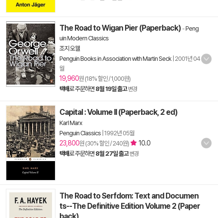
The Road to Wigan Pier (Paperback)
-
Peng
uin Modern Classics
조지 오웰
Penguin Books in Association with Martin Seck
|
2001년 04
월
19,960
원 (18% 할인 / 1,000원)
택배
로 주문하면
8월 19일 출고
변경
Capital : Volume II (Paperback, 2 ed)
Karl Marx
Penguin Classics
|
1992년 05월
23,800
10.0
원 (30% 할인 / 240원)
택배
로 주문하면
8월 27일 출고
변경
The Road to Serfdom: Text and Documen
ts--The Definitive Edition Volume 2 (Paper
back)