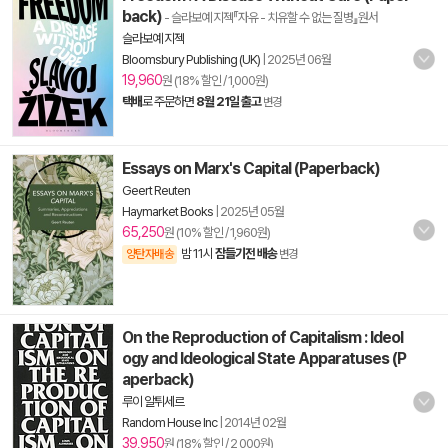
back)
- 슬라보예 지젝『자유 - 치유할 수 없는 질병』원서
슬라보예 지젝
Bloomsbury Publishing (UK)
|
2025년 06월
19,960
원 (18% 할인 / 1,000원)
택배
로 주문하면
8월 21일 출고
변경
Essays on Marx's Capital (Paperback)
Geert Reuten
Haymarket Books
|
2025년 05월
65,250
원 (10% 할인 / 1,960원)
밤 11시
잠들기전 배송
양탄자배송
변경
On the Reproduction of Capitalism : Ideol
ogy and Ideological State Apparatuses (P
aperback)
루이 알튀세르
Random House Inc
|
2014년 02월
39,950
원 (18% 할인 / 2,000원)