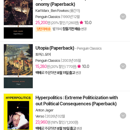
onomy (Paperback)
Karl Marx
,
Ben Fowkes
(옮긴이)
Penguin Classics
|
1990년 12월
25,200
10.0
원 (20% 할인 / 1,260원)
밤 11시
잠들기전 배송
양탄자배송
변경
Utopia (Paperback)
- Penguin Classics
토머스 모어
Penguin Classics
|
2003년 05월
15,280
10.0
원 (20% 할인 / 770원)
택배
로 주문하면
8월 11일 출고
변경
Hyperpolitics : Extreme Politicization with
out Political Consequences (Paperback)
Anton Jager
Verso
|
2026년 02월
23,960
원 (18% 할인 / 1,200원)
택배
로 주문하면
8월 19일 출고
변경