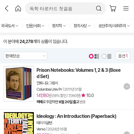
외국도서
인문/사회
정치학
정치사상
공산주의/사회주의
이 분야에
24,278
개의 상품이 있습니다.
옵션
1
Prison Notebooks: Volumes 1, 2 & 3 (Boxe
d Set)
안토니오 그람시
Columbia Univ Pr
|
2011년 01월
141,180
10.0
원 (18% 할인 / 7,060원)
택배
로 주문하면
8월 20일 출고
변경
Ideology : An Introduction (Paperback)
테리 이글턴
Verso
|
2024년 05월