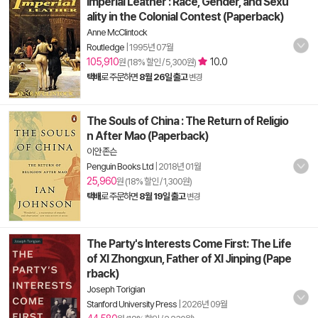
Imperial Leather : Race, Gender, and Sexu
ality in the Colonial Contest (Paperback)
Anne McClintock
Routledge
|
1995년 07월
105,910
10.0
원 (18% 할인 / 5,300원)
택배
로 주문하면
8월 26일 출고
변경
The Souls of China : The Return of Religio
n After Mao (Paperback)
이안 존슨
Penguin Books Ltd
|
2018년 01월
25,960
원 (18% 할인 / 1,300원)
택배
로 주문하면
8월 19일 출고
변경
The Party's Interests Come First: The Life
of XI Zhongxun, Father of XI Jinping (Pape
rback)
Joseph Torigian
Stanford University Press
|
2026년 09월