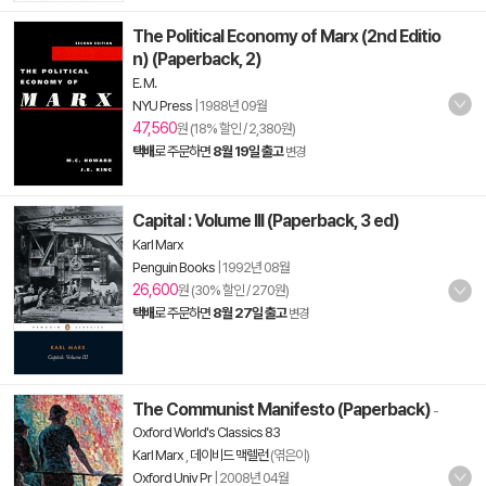
The Political Economy of Marx (2nd Editio
n) (Paperback, 2)
E. M.
NYU Press
|
1988년 09월
47,560
원 (18% 할인 / 2,380원)
택배
로 주문하면
8월 19일 출고
변경
Capital : Volume III (Paperback, 3 ed)
Karl Marx
Penguin Books
|
1992년 08월
26,600
원 (30% 할인 / 270원)
택배
로 주문하면
8월 27일 출고
변경
The Communist Manifesto (Paperback)
-
Oxford World's Classics 83
Karl Marx
,
데이비드 맥렐런
(엮은이)
Oxford Univ Pr
|
2008년 04월