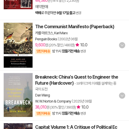
44,580
원 (18% 할인 / 2,230원)
예약판매
택배
로 주문하면
9월 17일 출고
변경
The Communist Manifesto (Paperback)
카를 마르크스
,
Karl Marx
Penguin Books
|
2002년 06월
9,600
10.0
원 (20% 할인 / 480원)
밤 11시
잠들기전 배송
양탄자배송
변경
Breakneck: China's Quest to Engineer the
Future (Hardcover)
- 브레이크넥: 미래를 설계하는 중
국의 도전
Dan Wang
W. W. Norton & Company
|
2025년 08월
38,010
10.0
원 (30% 할인 / 390원)
밤 11시
잠들기전 배송
양탄자배송
변경
Capital: Volume 1: A Critique of Political Ec