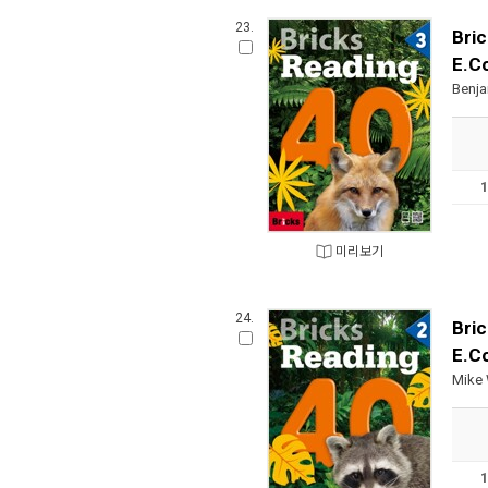
23.
Bri
E.C
Benja
미리보기
24.
Bri
E.C
Mike