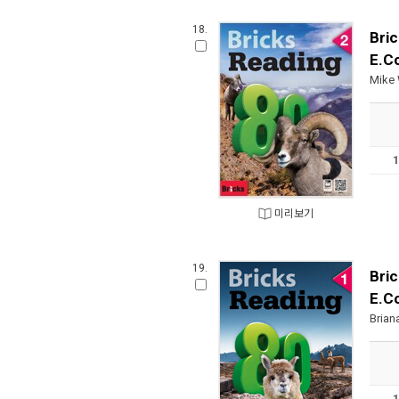
18.
Bri
E.C
Mike
미리보기
19.
Bri
E.C
Brian