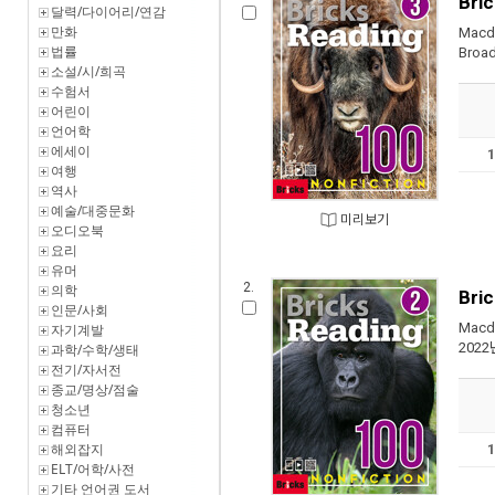
Bric
달력/다이어리/연감
만화
Macdo
법률
Broa
소설/시/희곡
수험서
어린이
언어학
에세이
여행
역사
예술/대중문화
미리보기
오디오북
요리
유머
2.
의학
Bric
인문/사회
Macdo
자기계발
2022
과학/수학/생태
전기/자서전
종교/명상/점술
청소년
컴퓨터
해외잡지
ELT/어학/사전
기타 언어권 도서