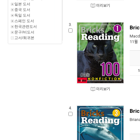
일본 도서
미리보기
중국 도서
독일 도서
스페인 도서
3.
한국관련도서
Bric
문구/비도서
Macdo
고서/희귀본
11월
미리보기
4.
Bric
Brian