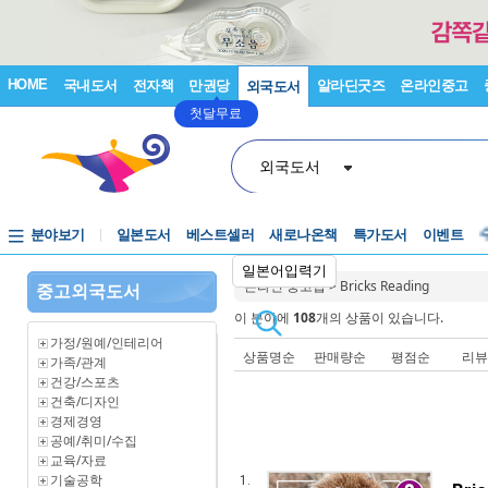
HOME
국내도서
전자책
만권당
알라딘굿즈
온라인중고
외국도서
첫달무료
외국도서
분야보기
일본도서
베스트셀러
새로나온책
특가도서
이벤트
일본어입력기
온라인 중고샵
>
Bricks Reading
중고외국도서
이 분야에
108
개의 상품이 있습니다.
가정/원예/인테리어
상품명순
판매량순
평점순
리
가족/관계
건강/스포츠
건축/디자인
경제경영
공예/취미/수집
교육/자료
기술공학
1.