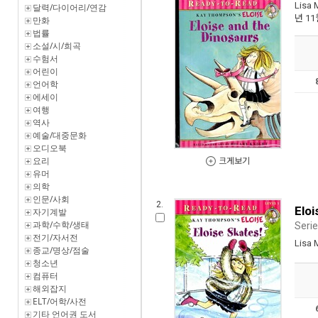
Lisa 
달력/다이어리/연감
년 11
만화
법률
소설/시/희곡
수험서
어린이
언어학
에세이
여행
역사
예술/대중문화
오디오북
요리
크게보기
유머
의학
인문/사회
2.
Eloi
자기계발
과학/수학/생태
Serie
전기/자서전
Lisa 
종교/명상/점술
청소년
컴퓨터
해외잡지
ELT/어학/사전
기타 언어권 도서