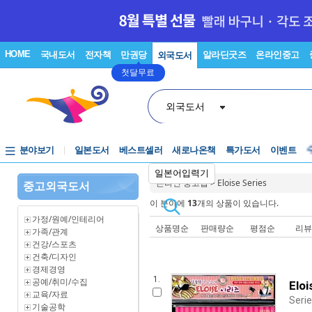
HOME
국내도서
전자책
만권당
알라딘굿즈
온라인중고
외국도서
첫달무료
외국도서
분야보기
일본도서
베스트셀러
새로나온책
특가도서
이벤트
일본어입력기
온라인 중고샵
>
Eloise Series
중고외국도서
이 분야에
13
개의 상품이 있습니다.
가정/원예/인테리어
상품명순
판매량순
평점순
리
가족/관계
건강/스포츠
건축/디자인
경제경영
1.
공예/취미/수집
Elo
교육/자료
Serie
기술공학