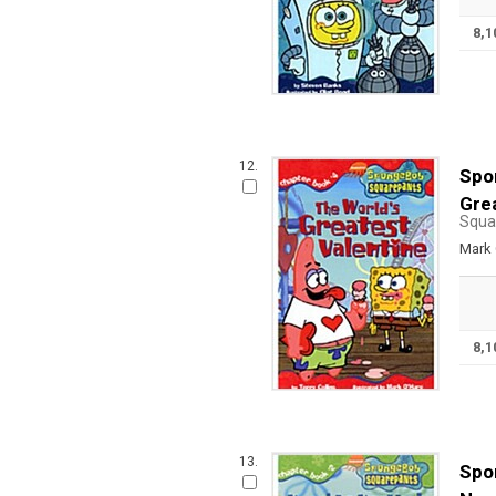
8,
12.
Spo
Gre
Squa
Mark 
8,
13.
Spo