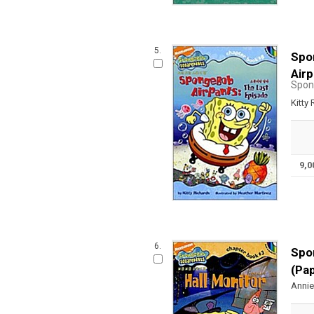
5.
Spo
Air
Spon
Kitty
9,
6.
Spo
(Pa
Annie