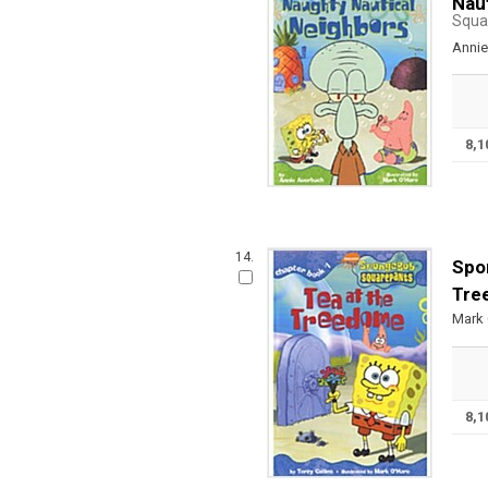
Nau
Squa
Annie
8,
14.
Spo
Tre
Mark 
8,