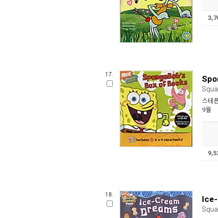
3,
17.
Spo
Squa
스테픈
9월
9,
18.
Ice
Squa