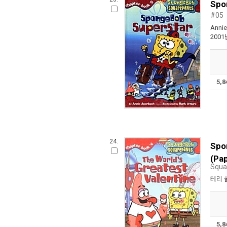
Spo
#05
Annie
2001
5,
24.
Spo
(Pa
Squa
테리 
5,