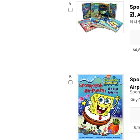
8.
Spo
권, 
테리 
64,
9.
Spo
Air
Spon
Kitty
8,