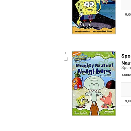
9,
7.
Spo
Nau
Spon
Annie
9,