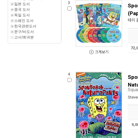
3.
일본 도서
Spo
중국 도서
(Pa
독일 도서
테리 
스페인 도서
한국관련도서
문구/비도서
고서/희귀본
72,
크게보기
4.
Spo
Nat
Squa
Steve
9,