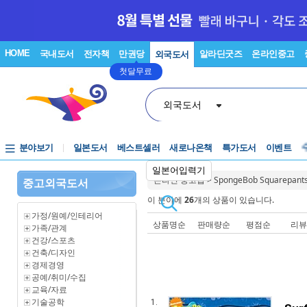
HOME
국내도서
전자책
만권당
알라딘굿즈
온라인중고
외국도서
첫달무료
외국도서
분야보기
일본도서
베스트셀러
새로나온책
특가도서
이벤트
일본어입력기
온라인 중고샵
>
SpongeBob Squarepant
중고외국도서
이 분야에
26
개의 상품이 있습니다.
가정/원예/인테리어
상품명순
판매량순
평점순
리
가족/관계
건강/스포츠
건축/디자인
경제경영
공예/취미/수집
교육/자료
기술공학
1.