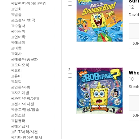
Sur
달력/다이어리/연감
12
만화
법률
Davi
소설/시/희곡
수험서
어린이
언어학
에세이
5,
여행
역사
예술/대중문화
오디오북
요리
2.
Who
유머
10
의학
인문/사회
Step
자기계발
과학/수학/생태
전기/자서전
종교/명상/점술
청소년
5,
컴퓨터
해외잡지
ELT/어학/사전
기타 언어권 도서