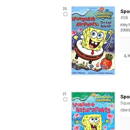
20.
Spo
#08
Kitty
2003
3,
21.
Spo
Squa
Clint