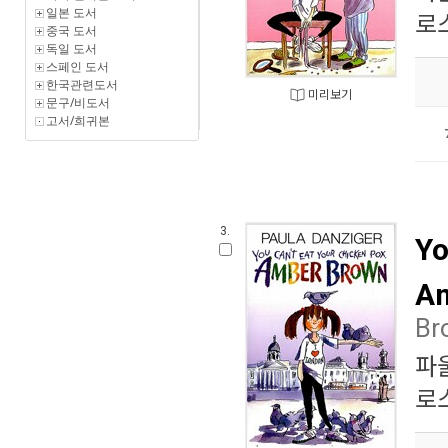
일본 도서
로
중국 도서
독일 도서
스페인 도서
한국관련도서
미리보기
문구/비도서
고서/희귀본
3.
Yo
Am
Br
파
로