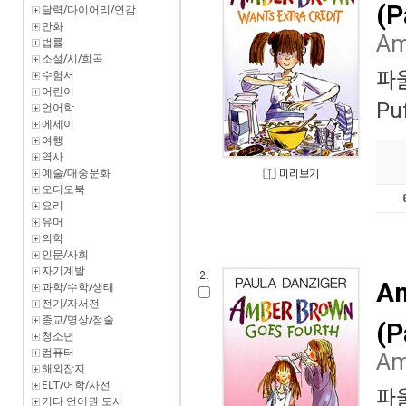
(P
달력/다이어리/연감
만화
Am
법률
소설/시/희곡
수험서
파
어린이
Puf
언어학
에세이
여행
역사
예술/대중문화
미리보기
오디오북
요리
유머
의학
인문/사회
자기계발
2.
Am
과학/수학/생태
전기/자서전
종교/명상/점술
(P
청소년
컴퓨터
Am
해외잡지
ELT/어학/사전
파
기타 언어권 도서