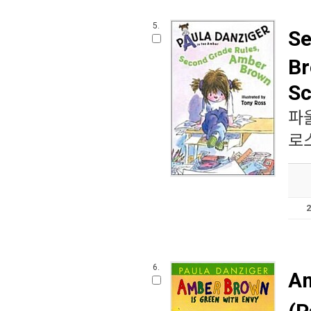
5.
Se
Br
Sc
파
로
6.
Am
(P