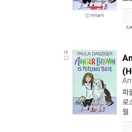
미리보기
7,
15.
Am
(H
Am
파
로
월