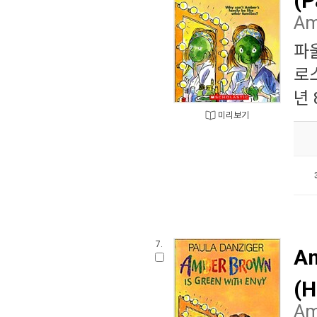
Am
파
로
년 
미리보기
7.
Am
(H
Am