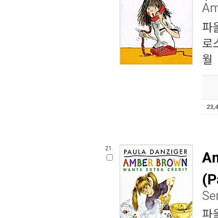
Am
파
로
월
23,
21.
Am
(P
Se
파