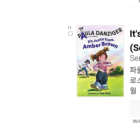
11.
It
(S
Se
파
로
월
20,