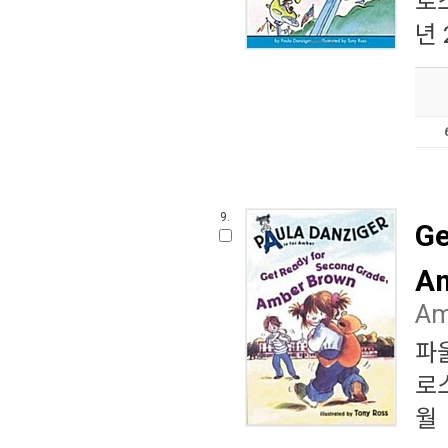
로
년 
9.
Ge
Am
Am
파
로
월