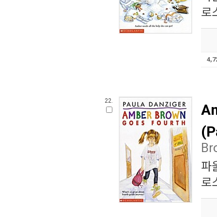
로
4,
22.
Am
(P
Br
파
로