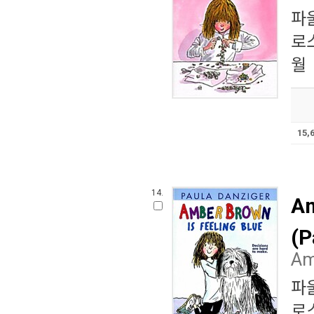
파
로
월
15,
14.
Am
(P
Am
파
로