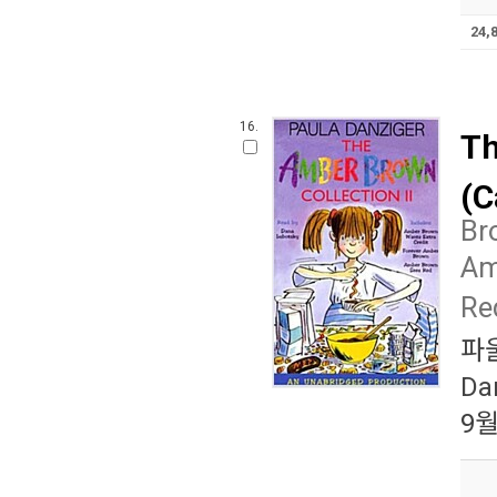
24,
16.
Th
(C
Br
Am
Re
파
Da
9