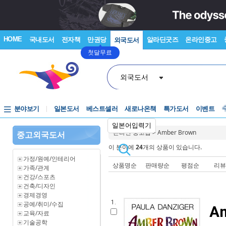
HOME
국내도서
전자책
만권당
알라딘굿즈
온라인중고
외국도서
첫달무료
외국도서
분야보기
일본도서
베스트셀러
새로나온책
특가도서
이벤트
일본어입력기
온라인 중고샵
>
Amber Brown
중고외국도서
이 분야에
24
개의 상품이 있습니다.
가정/원예/인테리어
상품명순
판매량순
평점순
리
가족/관계
건강/스포츠
건축/디자인
경제경영
1.
공예/취미/수집
Am
교육/자료
기술공학