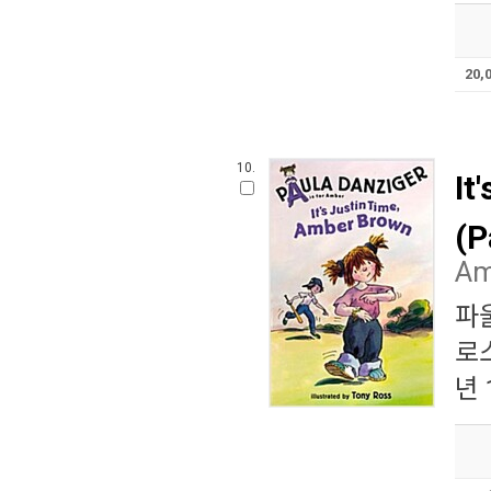
20,
10.
It
(P
Am
파
로
년 