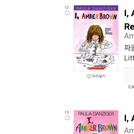
12.
I,
Re
Am
파
Lit
미리보기
7,
13.
I,
Am