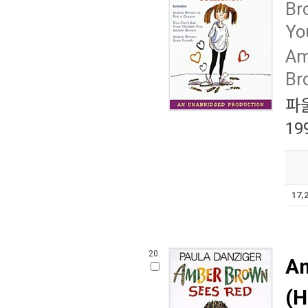
Br
Yo
Am
Br
파
19
17,
20.
Am
(H