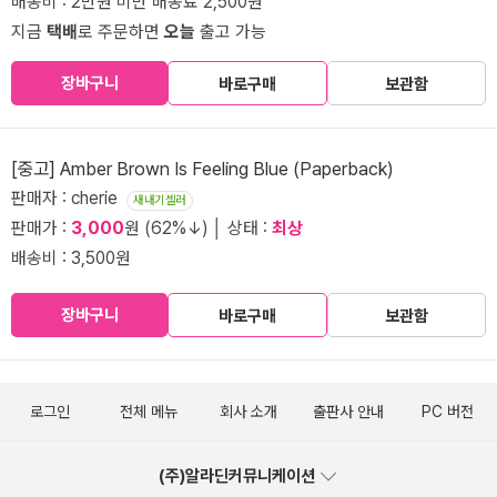
배송비 : 2만원 미만 배송료 2,500원
지금
택배
로 주문하면
오늘
출고 가능
장바구니
바로구매
보관함
[중고] Amber Brown Is Feeling Blue (Paperback)
판매자 : cherie
새내기셀러
판매가 :
3,000
원 (62%↓) │ 상태 :
최상
배송비 : 3,500원
장바구니
바로구매
보관함
로그인
전체 메뉴
회사 소개
출판사 안내
PC 버전
(주)알라딘커뮤니케이션