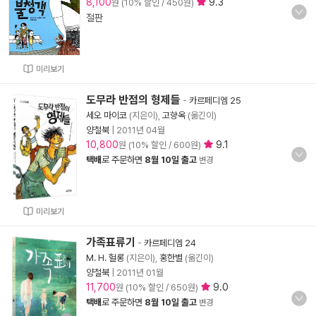
8,100
9.3
원 (10% 할인 / 450원)
절판
미리보기
도무라 반점의 형제들
-
카르페디엠 25
세오 마이코
(지은이),
고향옥
(옮긴이)
양철북
|
2011년 04월
10,800
9.1
원 (10% 할인 / 600원)
택배
로 주문하면
8월 10일 출고
변경
미리보기
가족표류기
-
카르페디엠 24
M. H. 헐롱
(지은이),
홍한별
(옮긴이)
양철북
|
2011년 01월
11,700
9.0
원 (10% 할인 / 650원)
택배
로 주문하면
8월 10일 출고
변경