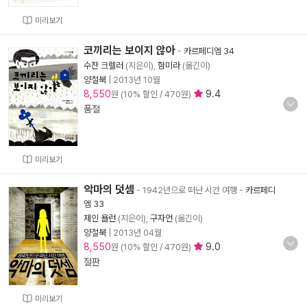
미리보기
코끼리는 보이지 않아
-
카르페디엠 34
수잔 크렐러
(지은이),
함미라
(옮긴이)
양철북
|
2013년 10월
8,550
9.4
원 (10% 할인 / 470원)
품절
미리보기
악마의 덧셈
- 1942년으로 떠난 시간 여행
-
카르페디
엠 33
제인 욜런
(지은이),
구자언
(옮긴이)
양철북
|
2013년 04월
8,550
9.0
원 (10% 할인 / 470원)
절판
미리보기