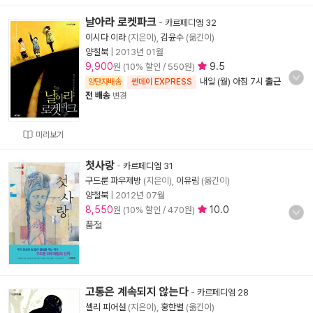
날아라 로켓파크
-
카르페디엠 32
이시다 이라
(지은이),
김윤수
(옮긴이)
양철북
|
2013년 01월
9,900
9.5
원 (10% 할인 / 550원)
내일 (월) 아침 7시
출근
양탄자배송
썬데이 EXPRESS
전 배송
변경
미리보기
첫사랑
-
카르페디엠 31
구드룬 파우제방
(지은이),
이유림
(옮긴이)
양철북
|
2012년 07월
8,550
10.0
원 (10% 할인 / 470원)
품절
고통은 계속되지 않는다
-
카르페디엠 28
셸리 피어설
(지은이),
홍한별
(옮긴이)