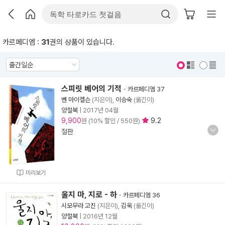
카르페디엠 :
31
권의 상품이 있습니다.
표지 보기
표지 안보기
스피릿 베어의 기적
-
카르페디엠 37
벤 마이켈슨
(지은이),
이승숙
(옮긴이)
양철북
|
2017년 04월
9,900
9.2
원 (10% 할인 / 550원)
절판
미리보기
울지 마, 지로 - 하
-
카르페디엠 36
시모무라 고진
(지은이),
김욱
(옮긴이)
양철북
|
2016년 12월