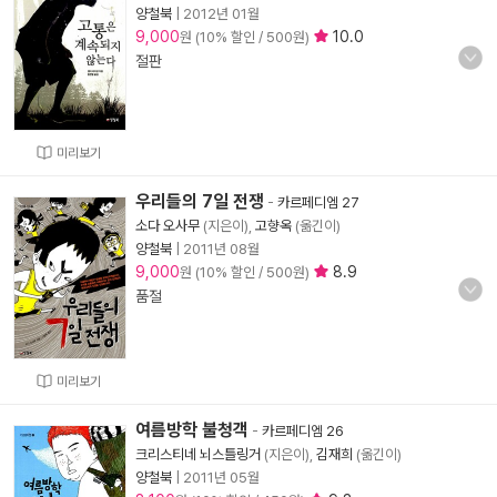
양철북
|
2012년 01월
9,000
10.0
원 (10% 할인 / 500원)
절판
미리보기
우리들의 7일 전쟁
-
카르페디엠 27
소다 오사무
(지은이),
고향옥
(옮긴이)
양철북
|
2011년 08월
9,000
8.9
원 (10% 할인 / 500원)
품절
미리보기
여름방학 불청객
-
카르페디엠 26
크리스티네 뇌스틀링거
(지은이),
김재희
(옮긴이)
양철북
|
2011년 05월