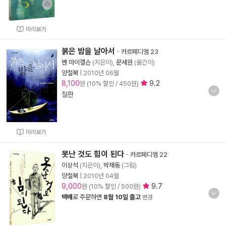
미리보기
붉은 밤을 날아서
-
카르페디엠 23
벤 마이켈슨
(지은이),
문세원
(옮긴이)
양철북
|
2010년 06월
8,100
9.2
원 (10% 할인 / 450원)
절판
미리보기
못난 것도 힘이 된다
-
카르페디엠 22
이상석
(지은이),
박재동
(그림)
양철북
|
2010년 04월
9,000
9.7
원 (10% 할인 / 500원)
택배
로 주문하면
8월 10일 출고
변경