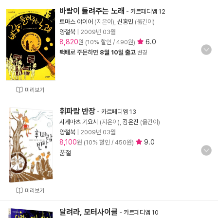
바람이 들려주는 노래
-
카르페디엠 12
토마스 야이어
(지은이),
신홍민
(옮긴이)
양철북
|
2009년 03월
8,820
6.0
원 (10% 할인 / 490원)
택배
로 주문하면
8월 10일 출고
변경
미리보기
휘파람 반장
-
카르페디엠 13
시게마츠 기요시
(지은이),
김은진
(옮긴이)
양철북
|
2009년 03월
8,100
9.0
원 (10% 할인 / 450원)
품절
미리보기
달려라, 모터사이클
-
카르페디엠 10