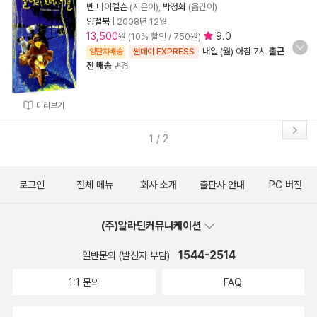
벤 마이켈슨
(지은이),
박정화
(옮긴이)
양철북
|
2008년 12월
13,500
9.0
원 (10% 할인 / 750원)
내일 (월) 아침 7시
출근
양탄자배송
썬데이 EXPRESS
전 배송
변경
미리보기
1 / 2
로그인
전체 메뉴
회사 소개
출판사 안내
PC 버전
(주)알라딘커뮤니케이션
1544-2514
일반문의 (발신자 부담)
1:1 문의
FAQ