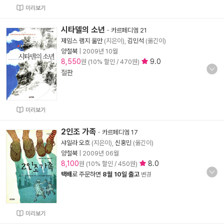
미리보기
시타델의 소년
-
카르페디엠 21
제임스 램지 울만
(지은이),
김민석
(옮긴이)
양철북
|
2009년 10월
8,550
9.0
원 (10% 할인 / 470원)
절판
미리보기
2인조 가족
-
카르페디엠 17
샤일라 오흐
(지은이),
신홍민
(옮긴이)
양철북
|
2009년 06월
8,100
8.0
원 (10% 할인 / 450원)
택배
로 주문하면
8월 10일 출고
변경
미리보기