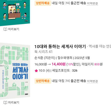
내일 아침 7시
출근전 배송
양탄자배송
지역변경
미리보기
10대와 통하는 세계사 이야기
- 역사를 아는 
둑 시리즈 41
손석춘
(지은이) |
철수와영희
| 2023년 5월
14,400원
16,000
원 →
(
할인), 마일리지
원
10%
800
10.0
(
4
) | 세일즈포인트 :
326
내일 아침 7시
출근전 배송
양탄자배송
지역변경
미리보기