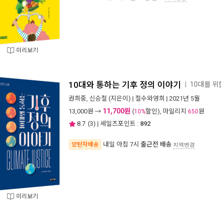
미리보기
10대와 통하는 기후 정의 이야기
10대를 위
ㅣ
권희중
,
신승철
(지은이) |
철수와영희
| 2021년 5월
11,700원
13,000
원 →
(
할인), 마일리지
원
10%
650
8.7
(
3
) | 세일즈포인트 :
892
내일 아침 7시
출근전 배송
양탄자배송
지역변경
미리보기