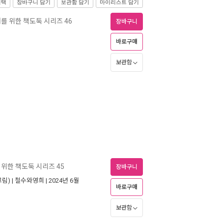
선택
장바구니 담기
보관함 담기
마이리스트 담기
대를 위한 책도둑 시리즈 46
장바구니
바로구매
보관함
 위한 책도둑 시리즈 45
장바구니
림) |
철수와영희
| 2024년 6월
바로구매
보관함