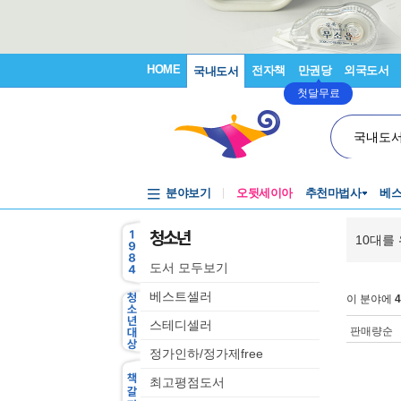
HOME
전자책
만권당
외국도서
국내도서
첫달무료
국내도
분야보기
오뒷세이아
추천마법사
베
청소년
10대를
도서 모두보기
베스트셀러
이 분야에
4
스테디셀러
판매량순
정가인하/정가제free
최고평점도서