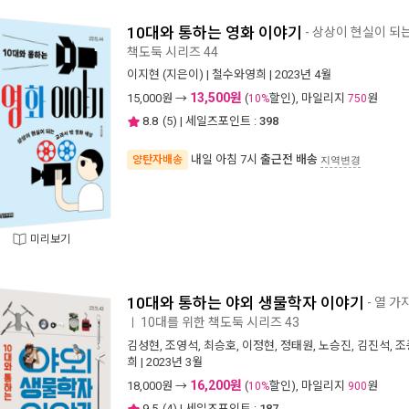
10대와 통하는 영화 이야기
- 상상이 현실이 되
책도둑 시리즈 44
이지현
(지은이) |
철수와영희
| 2023년 4월
13,500원
15,000
원 →
(
할인), 마일리지
원
10%
750
8.8
(
5
) | 세일즈포인트 :
398
내일 아침 7시
출근전 배송
양탄자배송
지역변경
미리보기
10대와 통하는 야외 생물학자 이야기
- 열 
10대를 위한 책도둑 시리즈 43
ㅣ
김성현
,
조영석
,
최승호
,
이정현
,
정태원
,
노승진
,
김진석
,
조
희
| 2023년 3월
16,200원
18,000
원 →
(
할인), 마일리지
원
10%
900
9.5
(
4
) | 세일즈포인트 :
187