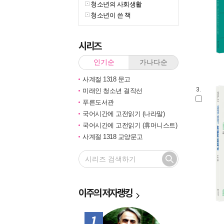
청소년의 사회생활
청소년이 쓴 책
시리즈
인기순
가나다순
사계절 1318 문고
3.
미래인 청소년 걸작선
푸른도서관
국어시간에 고전읽기 (나라말)
국어시간에 고전읽기 (휴머니스트)
사계절 1318 교양문고
신나는 노빈손 세계 역사탐험 시리
즈
청소년을 위한 역사 교양
카르페디엠
이주의
저자랭킹
청소년 철학창고
주니어 클래식
신나는 노빈손 한국사 시리즈
1위