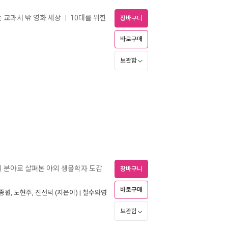
는 교과서 밖 영화 세상
10대를 위한
ㅣ
장바구니
바로구매
보관함
가지 분야로 살펴본 야외 생물학자 도감
장바구니
바로구매
종원
,
노현주
,
진선덕
(지은이) |
철수와영
보관함