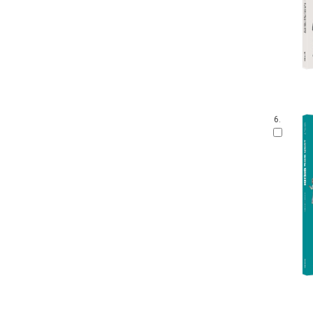
신나는 노빈손 어드벤처 시리즈
청소년문학 보물창고
신나는 노빈손 타임머신 어드벤처
시리즈
신나는 노빈손 가다 시리즈
신나는 노빈손 계절탐험 시리즈
담쟁이 문고
청소년을 위한 동서양 고전
6.
내인생의책 푸른봄 문학 (돌멩이
문고)
나의 미래 공부
담쟁이 교실
Easy 고전
완소 과학 시리즈
신나는 노빈손 생태 시리즈
내인생의책 청소년을 위한 세계경
제원론
영재들의 지식 도서관
궁리 잡아라
10대 고전으로 날다
아이세움 청소년