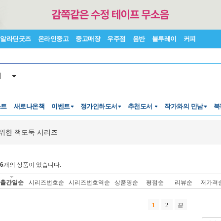
알라딘굿즈
온라인중고
중고매장
우주점
음반
블루레이
커피
서
스트
새로나온책
이벤트
정가인하도서
추천도서
작가와의 만남
북
 위한 책도둑 시리즈
6
개의 상품이 있습니다.
출간일순
시리즈번호순
시리즈번호역순
상품명순
평점순
리뷰순
저가격
1
2
끝