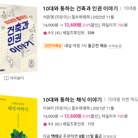
10대와 통하는 건축과 인권 이야기
10대를
ㅣ
서윤영
(지은이) |
철수와영희
| 2022년 11월
12,600원
14,000
원 →
(
할인), 마일리지
원
10%
700
9.5
(
4
) | 세일즈포인트 :
338
내일 아침 7시
출근전 배송
양탄자배송
지역변경
미리보기
10대와 통하는 채식 이야기
10대를 위한 책도
ㅣ
이유미
(지은이) |
철수와영희
| 2021년 11월
12,600원
14,000
원 →
(
할인), 마일리지
원
10%
700
9.3
(
6
) | 세일즈포인트 :
172
지금
택배
로 주문하면
8월 11일 출고
지역변경