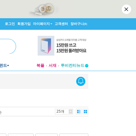
로그인
회원가입
마이페이지
고객센터
장바구니
(0)
펀드
북플
서재
투비컨티뉴드
창작플랫폼
투비컨티뉴드
25개
순