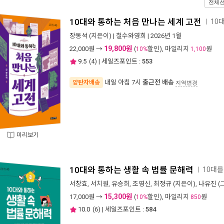
전체
10대와 통하는 처음 만나는 세계 고전
10
ㅣ
장동석
(지은이) |
철수와영희
| 2026년 1월
19,800원
22,000
원 →
(
할인), 마일리지
원
10%
1,100
9.5
(
4
) | 세일즈포인트 :
553
내일 아침 7시
출근전 배송
양탄자배송
지역변경
미리보기
10대와 통하는 생활 속 법률 문해력
10대를
ㅣ
서창효
,
서치원
,
유승희
,
조영신
,
최정규
(지은이),
나유진
(그
15,300원
17,000
원 →
(
할인), 마일리지
원
10%
850
10.0
(
6
) | 세일즈포인트 :
584