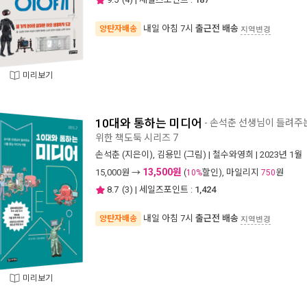
내일 아침 7시
출근전 배송
양탄자배송
지역변경
미리보기
10대와 통하는 미디어
- 손석춘 선생님이 들려주
위한 책도둑 시리즈 7
손석춘
(지은이),
김용민
(그림) |
철수와영희
| 2023년 1월
13,500원
15,000
원 →
(
할인), 마일리지
원
10%
750
8.7
(
3
) | 세일즈포인트 :
1,424
내일 아침 7시
출근전 배송
양탄자배송
지역변경
미리보기