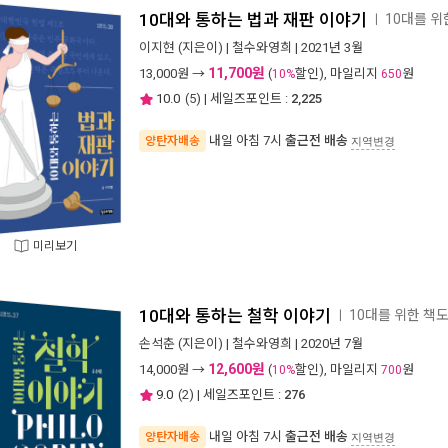
10대와 통하는 법과 재판 이야기
10대를 위
ㅣ
이지현
(지은이) |
철수와영희
| 2021년 3월
11,700원
13,000
원 →
(
할인), 마일리지
원
10%
650
10.0
(
5
) | 세일즈포인트 :
2,225
내일 아침 7시
출근전 배송
양탄자배송
지역변경
미리보기
10대와 통하는 철학 이야기
10대를 위한 책도
ㅣ
손석춘
(지은이) |
철수와영희
| 2020년 7월
12,600원
14,000
원 →
(
할인), 마일리지
원
10%
700
9.0
(
2
) | 세일즈포인트 :
276
내일 아침 7시
출근전 배송
양탄자배송
지역변경