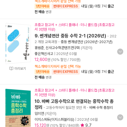
책소개페이지에서 분철 선택 가능
내일 (월) 아침 7시
출근
양탄자배송
썬데이 EXPRESS
전 배송
변경
초중고 참고서 + 스터디 플래너 · 미니 콜드컵 (초중고참고
서 3만원 이상)
9. 쎈개념연산 중등 수학 2-1 (2026년)
- 202
2 개정 교육과정
-
중등 쎈개념연산 (2026년-2027년)
홍범준
,
신사고수학콘텐츠연구회
(지은이)
좋은책신사고
|
2025년 03월
12,600
원 (10% 할인 / 700원)
책소개페이지에서 분철 선택 가능
미리보기
내일 (월) 아침 7시
출근
양탄자배송
썬데이 EXPRESS
전 배송
변경
초중고 참고서 + 스터디 플래너 · 미니 콜드컵 (초중고참고
서 3만원 이상)
10. 바빠 고등수학으로 연결되는 중학수학 총
정리
- 고등수학에서 필요한 것만 콕
-
바빠 수학 총정리
임미연
(지은이)
이지스에듀(이지스퍼블리싱)
|
2023년 06월
15,120
9.7
원 (10% 할인 / 840원)