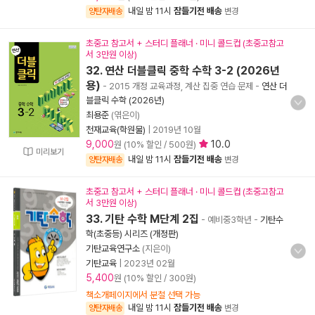
내일 밤 11시
잠들기전 배송
양탄자배송
변경
초중고 참고서 + 스터디 플래너 · 미니 콜드컵 (초중고참고
서 3만원 이상)
32. 연산 더블클릭 중학 수학 3-2 (2026년
용)
- 2015 개정 교육과정, 계산 집중 연습 문제
-
연산 더
블클릭 수학 (2026년)
최용준
(엮은이)
천재교육(학원물)
|
2019년 10월
9,000
10.0
원 (10% 할인 / 500원)
미리보기
내일 밤 11시
잠들기전 배송
양탄자배송
변경
초중고 참고서 + 스터디 플래너 · 미니 콜드컵 (초중고참고
서 3만원 이상)
33. 기탄 수학 M단계 2집
- 예비중3학년
-
기탄수
학(초중등) 시리즈 (개정판)
기탄교육연구소
(지은이)
기탄교육
|
2023년 02월
5,400
원 (10% 할인 / 300원)
책소개페이지에서 분철 선택 가능
내일 밤 11시
잠들기전 배송
양탄자배송
변경