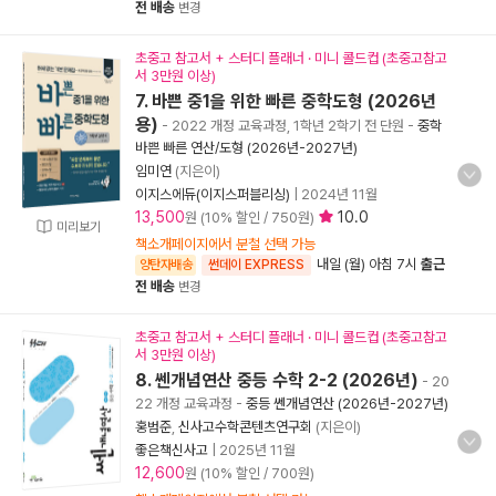
전 배송
변경
초중고 참고서 + 스터디 플래너 · 미니 콜드컵 (초중고참고
서 3만원 이상)
7. 바쁜 중1을 위한 빠른 중학도형 (2026년
용)
- 2022 개정 교육과정, 1학년 2학기 전 단원
-
중학
바쁜 빠른 연산/도형 (2026년-2027년)
임미연
(지은이)
이지스에듀(이지스퍼블리싱)
|
2024년 11월
13,500
10.0
원 (10% 할인 / 750원)
미리보기
책소개페이지에서 분철 선택 가능
내일 (월) 아침 7시
출근
양탄자배송
썬데이 EXPRESS
전 배송
변경
초중고 참고서 + 스터디 플래너 · 미니 콜드컵 (초중고참고
서 3만원 이상)
8. 쎈개념연산 중등 수학 2-2 (2026년)
- 20
22 개정 교육과정
-
중등 쎈개념연산 (2026년-2027년)
홍범준
,
신사고수학콘텐츠연구회
(지은이)
좋은책신사고
|
2025년 11월
12,600
원 (10% 할인 / 700원)