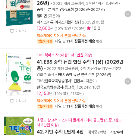
26년)
- 2022 개정 교육과정, 2학년 1학기 3.4단원
-
중학 바쁜 빠른 연산/도형 (2026년-2027년)
임미연
(지은이)
이지스에듀(이지스퍼블리싱)
|
2025년 05월
12,600
10.0
원 (10% 할인 / 700원)
미리보기
책소개페이지에서 분철 선택 가능
내일 밤 11시
잠들기전 배송
양탄자배송
변경
EBS 북마크 자 (대상도서 1만원 이상)
41. EBS 중학 뉴런 연산 수학 1 (상) (2026년
용)
- 2022 개정 교육과정, 수학 자신감을 키우는 기본기
강화 학습서
-
EBS 중학 뉴런 연산 수학 (2026년)
EBS(한국교육방송공사) 편집부
(지은이)
한국교육방송공사(중고등)
|
2024년 10월
12,150
원 (10% 할인 / 130원)
책소개페이지에서 분철 선택 가능
미리보기
내일 밤 11시
잠들기전 배송
양탄자배송
변경
초중고 참고서 + 스터디 플래너 · 미니 콜드컵 (초중고참고
서 3만원 이상)
42. 기탄 수학 L단계 4집
- 예비중2학년
-
기탄수학