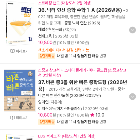
스트레칭 밴드 (대상도서 2권 이상)
36. 빅터 연산 중학 수학 1-A (2026년용)
- 2
022 개정 교육과정, 충분한 연산 연습이 필요한 학생들을
위한 보충 교재
-
중등 빅터 연산 (2026)
해법수학연구회
(지은이)
천재교육
|
2025년 02월
10,800
원 (10% 할인 / 600원)
책소개페이지에서 분철 선택 가능
미리보기
내일 밤 11시
잠들기전 배송
양탄자배송
변경
초중고 참고서 + 스터디 플래너 · 미니 콜드컵 (초중고참고
서 3만원 이상)
37. 바쁜 중3을 위한 빠른 중학도형 (2026년
용)
- 2015 개정 교육과정, 3학년 2학기 전 단원
-
중학
바쁜 빠른 연산/도형 (2026년-2027년)
임미연
(지은이)
이지스에듀(이지스퍼블리싱)
|
2020년 03월
10,800
10.0
원 (10% 할인 / 600원)
미리보기
내일 밤 11시
잠들기전 배송
양탄자배송
변경
EBS 북마크 자 (대상도서 1만원 이상)