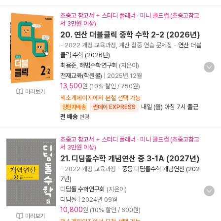
초중고 참고서 + 스터디 플래너 · 미니 콜드컵 (초중고참고
서 3만원 이상)
20. 연산 더블클릭 중학 수학 2-2 (2026년)
- 2022 개정 교육과정, 계산 집중 연습 문제집
-
연산 더블
클릭 수학 (2026년)
최용준
,
해법수학연구회
(지은이)
천재교육(학원물)
|
2025년 12월
13,500
원 (10% 할인 / 750원)
미리보기
책소개페이지에서 분철 선택 가능
내일 (월) 아침 7시
출근
양탄자배송
썬데이 EXPRESS
전 배송
변경
초중고 참고서 + 스터디 플래너 · 미니 콜드컵 (초중고참고
서 3만원 이상)
21. 디딤돌수학 개념연산 중 3-1A (2027년)
- 2022 개정 교육과정
-
중등 디딤돌수학 개념연산 (202
7년)
디딤돌 수학연구회
(지은이)
디딤돌
|
2024년 09월
10,800
원 (10% 할인 / 600원)
미리보기