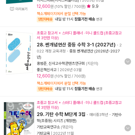
이지스에듀(이지스퍼블리싱)
|
2025년 05월
12,600
9.9
원 (10% 할인 / 700원)
미리보기
책소개페이지에서 분철 선택 가능
내일 밤 11시
잠들기전 배송
양탄자배송
변경
초중고 참고서 + 스터디 플래너 · 미니 콜드컵 (초중고참고
서 3만원 이상)
28. 쎈개념연산 중등 수학 3-1 (2027년)
- 2
022 개정 교육과정
-
중등 쎈개념연산 (2026년-2027
년)
홍범준
,
신사고수학콘텐츠연구회
(지은이)
좋은책신사고
|
2026년 03월
12,600
원 (10% 할인 / 700원)
책소개페이지에서 분철 선택 가능
내일 밤 11시
잠들기전 배송
양탄자배송
변경
초중고 참고서 + 스터디 플래너 · 미니 콜드컵 (초중고참고
서 3만원 이상)
29. 기탄 수학 M단계 3집
- 예비중3학년
-
기탄수
학(초중등) 시리즈 (개정판)
기탄교육연구소
(엮은이)
기탄교육
|
2022년 11월