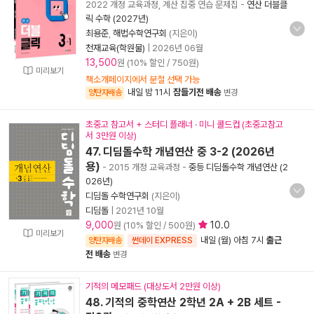
2022 개정 교육과정, 계산 집중 연습 문제집
-
연산 더블클
릭 수학 (2027년)
최용준
,
해법수학연구회
(지은이)
천재교육(학원물)
|
2026년 06월
13,500
원 (10% 할인 / 750원)
미리보기
책소개페이지에서 분철 선택 가능
내일 밤 11시
잠들기전 배송
양탄자배송
변경
초중고 참고서 + 스터디 플래너 · 미니 콜드컵 (초중고참고
서 3만원 이상)
47. 디딤돌수학 개념연산 중 3-2 (2026년
용)
- 2015 개정 교육과정
-
중등 디딤돌수학 개념연산 (2
026년)
디딤돌 수학연구회
(지은이)
디딤돌
|
2021년 10월
9,000
10.0
원 (10% 할인 / 500원)
미리보기
내일 (월) 아침 7시
출근
양탄자배송
썬데이 EXPRESS
전 배송
변경
기적의 메모패드 (대상도서 2만원 이상)
48. 기적의 중학연산 2학년 2A + 2B 세트 -