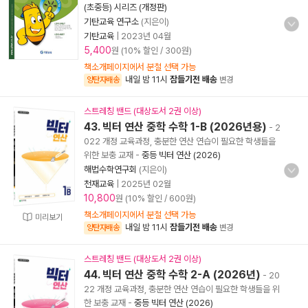
(초중등) 시리즈 (개정판)
기탄교육 연구소
(지은이)
기탄교육
|
2023년 04월
5,400
원 (10% 할인 / 300원)
책소개페이지에서 분철 선택 가능
내일 밤 11시
잠들기전 배송
양탄자배송
변경
스트레칭 밴드 (대상도서 2권 이상)
43. 빅터 연산 중학 수학 1-B (2026년용)
- 2
022 개정 교육과정, 충분한 연산 연습이 필요한 학생들을
위한 보충 교재
-
중등 빅터 연산 (2026)
해법수학연구회
(지은이)
천재교육
|
2025년 02월
10,800
원 (10% 할인 / 600원)
책소개페이지에서 분철 선택 가능
미리보기
내일 밤 11시
잠들기전 배송
양탄자배송
변경
스트레칭 밴드 (대상도서 2권 이상)
44. 빅터 연산 중학 수학 2-A (2026년)
- 20
22 개정 교육과정, 충분한 연산 연습이 필요한 학생들을 위
한 보충 교재
-
중등 빅터 연산 (2026)