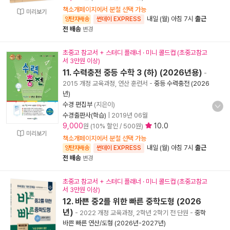
책소개페이지에서 분철 선택 가능
미리보기
내일 (월) 아침 7시
출근
양탄자배송
썬데이 EXPRESS
전 배송
변경
초중고 참고서 + 스터디 플래너 · 미니 콜드컵 (초중고참고
서 3만원 이상)
11. 수력충전 중등 수학 3 (하) (2026년용)
-
2015 개정 교육과정, 연산 훈련서
-
중등 수력충전 (2026
년)
수경 편집부
(지은이)
수경출판사(학습)
|
2019년 06월
9,000
10.0
원 (10% 할인 / 500원)
미리보기
책소개페이지에서 분철 선택 가능
내일 (월) 아침 7시
출근
양탄자배송
썬데이 EXPRESS
전 배송
변경
초중고 참고서 + 스터디 플래너 · 미니 콜드컵 (초중고참고
서 3만원 이상)
12. 바쁜 중2를 위한 빠른 중학도형 (2026
년)
- 2022 개정 교육과정, 2학년 2학기 전 단원
-
중학
바쁜 빠른 연산/도형 (2026년-2027년)