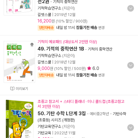
전2권
-
기적의 중학연산
기적학습연구소
(지은이)
길벗스쿨
|
2019년 12월
16,200
원 (10% 할인 / 900원)
내일 밤 11시
잠들기전 배송
양탄자배송
변경
기적의 메모패드 (대상도서 2만원 이상)
49. 기적의 중학연산 1B
-
기적의 중학연산
기적학습연구소
(지은이)
길벗스쿨
|
2018년 12월
9,000
6.0
원 (10% 할인 / 500원)
내일 밤 11시
잠들기전 배송
양탄자배송
변경
미리보기
초중고 참고서 + 스터디 플래너 · 미니 콜드컵 (초중고참고
서 3만원 이상)
50. 기탄 수학 L단계 3집
- 예비중2학년
-
기탄수학
(초중등) 시리즈 (개정판)
기탄교육연구소
(지은이)
기탄교육
|
2022년 11월