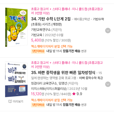
초중고 참고서 + 스터디 플래너 · 미니 콜드컵 (초중고참고
서 3만원 이상)
34. 기탄 수학 L단계 2집
- 예비중2학년
-
기탄수학
(초중등) 시리즈 (개정판)
기탄교육연구소
(지은이)
기탄교육
|
2023년 03월
5,400
원 (10% 할인 / 300원)
책소개페이지에서 분철 선택 가능
내일 밤 11시
잠들기전 배송
양탄자배송
변경
초중고 참고서 + 스터디 플래너 · 미니 콜드컵 (초중고참고
서 3만원 이상)
35. 바쁜 중학생을 위한 빠른 일차방정식
- 15
일에 완성하는 영역별 강화 프로그램
-
바빠 중학수학 특강
징검다리 교육연구소
,
임영선
(지은이)
이지스에듀(이지스퍼블리싱)
|
2023년 10월
15,120
9.9
원 (10% 할인 / 840원)
책소개페이지에서 분철 선택 가능
미리보기
내일 밤 11시
잠들기전 배송
양탄자배송
변경