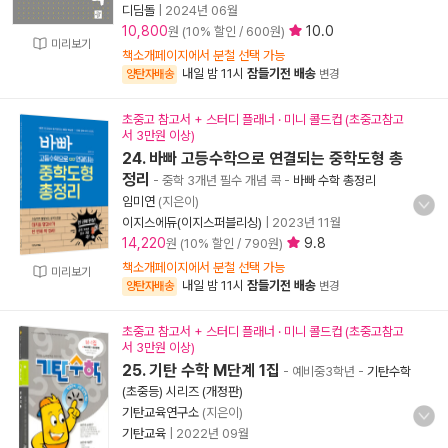
디딤돌
|
2024년 06월
10,800
10.0
원 (10% 할인 / 600원)
미리보기
책소개페이지에서 분철 선택 가능
내일 밤 11시
잠들기전 배송
양탄자배송
변경
초중고 참고서 + 스터디 플래너 · 미니 콜드컵 (초중고참고
서 3만원 이상)
24. 바빠 고등수학으로 연결되는 중학도형 총
정리
- 중학 3개년 필수 개념 콕
-
바빠 수학 총정리
임미연
(지은이)
이지스에듀(이지스퍼블리싱)
|
2023년 11월
14,220
9.8
원 (10% 할인 / 790원)
책소개페이지에서 분철 선택 가능
미리보기
내일 밤 11시
잠들기전 배송
양탄자배송
변경
초중고 참고서 + 스터디 플래너 · 미니 콜드컵 (초중고참고
서 3만원 이상)
25. 기탄 수학 M단계 1집
- 예비중3학년
-
기탄수학
(초중등) 시리즈 (개정판)
기탄교육연구소
(지은이)
기탄교육
|
2022년 09월