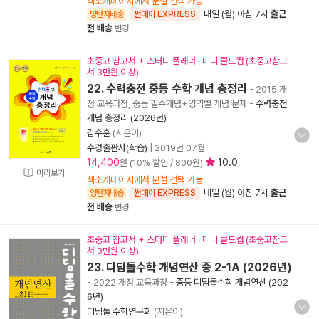
책소개페이지에서 분철 선택 가능
내일 (월) 아침 7시
출근
양탄자배송
썬데이 EXPRESS
전 배송
변경
초중고 참고서 + 스터디 플래너 · 미니 콜드컵 (초중고참고
서 3만원 이상)
22. 수력충전 중등 수학 개념 총정리
- 2015 개
정 교육과정, 중등 필수개념+영역별 개념 문제
-
수력충전
개념 총정리 (2026년)
김수훈
(지은이)
수경출판사(학습)
|
2019년 07월
14,400
10.0
원 (10% 할인 / 800원)
미리보기
책소개페이지에서 분철 선택 가능
내일 (월) 아침 7시
출근
양탄자배송
썬데이 EXPRESS
전 배송
변경
초중고 참고서 + 스터디 플래너 · 미니 콜드컵 (초중고참고
서 3만원 이상)
23. 디딤돌수학 개념연산 중 2-1A (2026년)
- 2022 개정 교육과정
-
중등 디딤돌수학 개념연산 (202
6년)
디딤돌 수학연구회
(지은이)