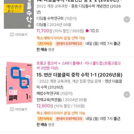
-
2022 개정 교육과정
-
중등 디딤돌수학 개념연산 (2026
년)
디딤돌 수학연구회
(지은이)
디딤돌
|
2024년 06월
11,700
10.0
원 (10% 할인 / 650원)
미리보기
책소개페이지에서 분철 선택 가능
내일 (월) 아침 7시
출근
양탄자배송
썬데이 EXPRESS
전 배송
변경
초중고 참고서 + 스터디 플래너 · 미니 콜드컵 (초중고참고
서 3만원 이상)
15. 연산 더블클릭 중학 수학 1-1 (2026년용)
- 2022 개정 교육과정, 계산 집중 연습 문제
-
연산 더블클
릭 수학 (2026년)
해법수학연구회
(지은이)
천재교육(학원물)
|
2024년 05월
12,600
원 (10% 할인 / 700원)
미리보기
책소개페이지에서 분철 선택 가능
내일 (월) 아침 7시
출근
양탄자배송
썬데이 EXPRESS
전 배송
변경