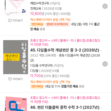
해법수학연구회
(지은이)
천재교육
|
2025년 02월
10,800
원 (10% 할인 / 600원)
책소개페이지에서 분철 선택 가능
미리보기
내일 (월) 아침 7시
출근
양탄자배송
썬데이 EXPRESS
전 배송
변경
초중고 참고서 + 스터디 플래너 · 미니 콜드컵 (초중고참고
서 3만원 이상)
45. 디딤돌수학 개념연산 중 3-2 (2026년)
-
2022 개정 교육과정
-
중등 디딤돌수학 개념연산 (2026
년)
디딤돌 수학연구회
(지은이)
디딤돌
|
2026년 03월
11,700
원 (10% 할인 / 650원)
미리보기
책소개페이지에서 분철 선택 가능
내일 밤 11시
잠들기전 배송
양탄자배송
변경
초중고 참고서 + 스터디 플래너 · 미니 콜드컵 (초중고참고
서 3만원 이상)
46. 연산 더블클릭 중학 수학 3-1 (2027년)
-