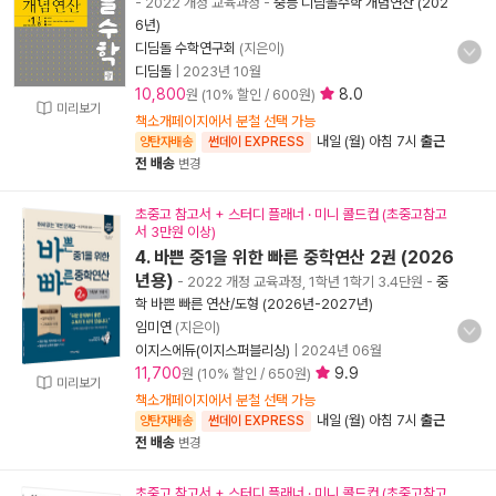
- 2022 개정 교육과정
-
중등 디딤돌수학 개념연산 (202
6년)
디딤돌 수학연구회
(지은이)
디딤돌
|
2023년 10월
10,800
8.0
원 (10% 할인 / 600원)
미리보기
책소개페이지에서 분철 선택 가능
내일 (월) 아침 7시
출근
양탄자배송
썬데이 EXPRESS
전 배송
변경
초중고 참고서 + 스터디 플래너 · 미니 콜드컵 (초중고참고
서 3만원 이상)
4. 바쁜 중1을 위한 빠른 중학연산 2권 (2026
년용)
- 2022 개정 교육과정, 1학년 1학기 3.4단원
-
중
학 바쁜 빠른 연산/도형 (2026년-2027년)
임미연
(지은이)
이지스에듀(이지스퍼블리싱)
|
2024년 06월
11,700
9.9
원 (10% 할인 / 650원)
미리보기
책소개페이지에서 분철 선택 가능
내일 (월) 아침 7시
출근
양탄자배송
썬데이 EXPRESS
전 배송
변경
초중고 참고서 + 스터디 플래너 · 미니 콜드컵 (초중고참고