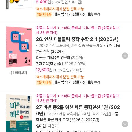
5,400
원 (10% 할인 / 300원)
책소개페이지에서 분철 선택 가능
내일 밤 11시
잠들기전 배송
양탄자배송
변경
초중고 참고서 + 스터디 플래너 · 미니 콜드컵 (초중고참고
서 3만원 이상)
26. 연산 더블클릭 중학 수학 2-1 (2026년)
- 2022 개정 교육과정, 계산 집중 연습 문제집
-
연산 더블
클릭 수학 (2026년)
최용준
,
해법수학연구회
(지은이)
천재교육(학원물)
|
2025년 07월
12,600
원 (10% 할인 / 700원)
미리보기
책소개페이지에서 분철 선택 가능
내일 밤 11시
잠들기전 배송
양탄자배송
변경
초중고 참고서 + 스터디 플래너 · 미니 콜드컵 (초중고참고
서 3만원 이상)
27. 바쁜 중2를 위한 빠른 중학연산 1권 (202
6년)
- 2022 개정 교육과정, 2학년 1학기 1.2단원
-
중
학 바쁜 빠른 연산/도형 (2026년-2027년)
임미연
(지은이)