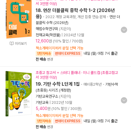
서 3만원 이상)
18. 연산 더블클릭 중학 수학 1-2 (2026년
용)
- 2022 개정 교육과정, 계산 집중 연습 문제
-
연산 더
블클릭 수학 (2026년)
해법수학연구회
(지은이)
천재교육(학원물)
|
2024년 12월
12,600
원 (10% 할인 / 700원)
미리보기
책소개페이지에서 분철 선택 가능
내일 (월) 아침 7시
출근
양탄자배송
썬데이 EXPRESS
전 배송
변경
초중고 참고서 + 스터디 플래너 · 미니 콜드컵 (초중고참고
서 3만원 이상)
19. 기탄 수학 L단계 1집
- 예비중2학년
-
기탄수학
(초중등) 시리즈 (개정판)
기탄교육연구소
(지은이)
기탄교육
|
2022년 10월
5,400
원 (10% 할인 / 300원)
책소개페이지에서 분철 선택 가능
내일 (월) 아침 7시
출근
양탄자배송
썬데이 EXPRESS
전 배송
변경