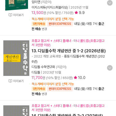
임미연
(지은이)
이지스에듀(이지스퍼블리싱)
|
2025년 11월
13,500
9.9
원 (10% 할인 / 750원)
미리보기
책소개페이지에서 분철 선택 가능
내일 (월) 아침 7시
출근
양탄자배송
썬데이 EXPRESS
전 배송
변경
초중고 참고서 + 스터디 플래너 · 미니 콜드컵 (초중고참고
서 3만원 이상)
13. 디딤돌수학 개념연산 중 1-2 (2026년용)
- 2022 개정 교육과정
-
중등 디딤돌수학 개념연산 (202
6년)
디딤돌 수학연구회
(지은이)
디딤돌
|
2023년 10월
11,700
10.0
원 (10% 할인 / 650원)
미리보기
책소개페이지에서 분철 선택 가능
내일 (월) 아침 7시
출근
양탄자배송
썬데이 EXPRESS
전 배송
변경
초중고 참고서 + 스터디 플래너 · 미니 콜드컵 (초중고참고
서 3만원 이상)
14. 디딤돌수학 개념연산 중 2-2 (2026년)