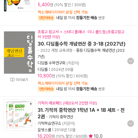
5,400
원 (10% 할인 / 300원)
책소개페이지에서 분철 선택 가능
내일 밤 11시
잠들기전 배송
양탄자배송
변경
초중고 참고서 + 스터디 플래너 · 미니 콜드컵 (초중고참고
서 3만원 이상)
30. 디딤돌수학 개념연산 중 3-1B (2027년)
- 2022 개정 교육과정
-
중등 디딤돌수학 개념연산 (202
7년)
디딤돌 수학연구회
(지은이)
디딤돌
|
2024년 09월
10,800
원 (10% 할인 / 600원)
미리보기
책소개페이지에서 분철 선택 가능
내일 밤 11시
잠들기전 배송
양탄자배송
변경
기적의 메모패드 (대상도서 2만원 이상)
31. 기적의 중학연산 1학년 1A + 1B 세트 - 전
2권
-
기적의 중학연산
기적학습연구소
(지은이)
길벗스쿨
|
2019년 12월
16,200
10.0
원 (10% 할인 / 900원)