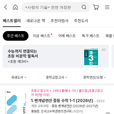
베스트셀러
새로나온 책
추천마법사
추천도서
주간 베스트
지금 베스트
어제 베스트
특가 베스트
북플
AD
수능까지 연결되는
초등 비문학 필독서
<초등 매3비>
국내도서
중학교참고서
중학연산/도형
초중고 참고서 + 스터디 플래너 · 미니 콜드컵 (초중고참고
서 3만원 이상)
1. 쎈개념연산 중등 수학 1-1 (2026년)
- 2022
개정 교육과정
-
중등 쎈개념연산 (2026년-2027년)
홍범준
,
신사고수학콘텐츠연구회
(지은이)