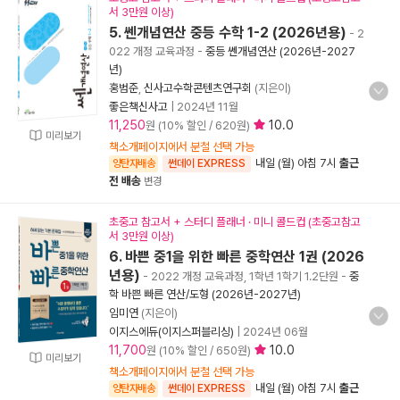
서 3만원 이상)
5. 쎈개념연산 중등 수학 1-2 (2026년용)
- 2
022 개정 교육과정
-
중등 쎈개념연산 (2026년-2027
년)
홍범준
,
신사고수학콘텐츠연구회
(지은이)
좋은책신사고
|
2024년 11월
11,250
10.0
원 (10% 할인 / 620원)
미리보기
책소개페이지에서 분철 선택 가능
내일 (월) 아침 7시
출근
양탄자배송
썬데이 EXPRESS
전 배송
변경
초중고 참고서 + 스터디 플래너 · 미니 콜드컵 (초중고참고
서 3만원 이상)
6. 바쁜 중1을 위한 빠른 중학연산 1권 (2026
년용)
- 2022 개정 교육과정, 1학년 1학기 1.2단원
-
중
학 바쁜 빠른 연산/도형 (2026년-2027년)
임미연
(지은이)
이지스에듀(이지스퍼블리싱)
|
2024년 06월
11,700
10.0
원 (10% 할인 / 650원)
미리보기
책소개페이지에서 분철 선택 가능
내일 (월) 아침 7시
출근
양탄자배송
썬데이 EXPRESS