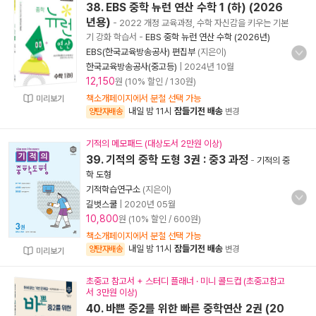
38. EBS 중학 뉴런 연산 수학 1 (하) (2026
년용)
- 2022 개정 교육과정, 수학 자신감을 키우는 기본
기 강화 학습서
-
EBS 중학 뉴런 연산 수학 (2026년)
EBS(한국교육방송공사) 편집부
(지은이)
한국교육방송공사(중고등)
|
2024년 10월
12,150
원 (10% 할인 / 130원)
책소개페이지에서 분철 선택 가능
미리보기
내일 밤 11시
잠들기전 배송
양탄자배송
변경
기적의 메모패드 (대상도서 2만원 이상)
39. 기적의 중학 도형 3권 : 중3 과정
-
기적의 중
학 도형
기적학습연구소
(지은이)
길벗스쿨
|
2020년 05월
10,800
원 (10% 할인 / 600원)
책소개페이지에서 분철 선택 가능
내일 밤 11시
잠들기전 배송
양탄자배송
변경
미리보기
초중고 참고서 + 스터디 플래너 · 미니 콜드컵 (초중고참고
서 3만원 이상)
40. 바쁜 중2를 위한 빠른 중학연산 2권 (20