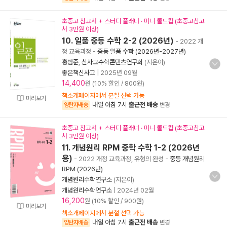
초중고 참고서 + 스터디 플래너 · 미니 콜드컵 (초중고참고
서 3만원 이상)
10. 일품 중등 수학 2-2 (2026년)
- 2022 개
정 교육과정
-
중등 일품 수학 (2026년-2027년)
홍범준
,
신사고수학콘텐츠연구회
(지은이)
좋은책신사고
|
2025년 09월
14,400
원 (10% 할인 / 800원)
책소개페이지에서 분철 선택 가능
미리보기
내일 아침 7시
출근전 배송
양탄자배송
변경
초중고 참고서 + 스터디 플래너 · 미니 콜드컵 (초중고참고
서 3만원 이상)
11. 개념원리 RPM 중학 수학 1-2 (2026년
용)
- 2022 개정 교육과정, 유형의 완성
-
중등 개념원리
RPM (2026년)
개념원리수학연구소
(지은이)
개념원리수학연구소
|
2024년 02월
16,200
원 (10% 할인 / 900원)
미리보기
책소개페이지에서 분철 선택 가능
내일 아침 7시
출근전 배송
양탄자배송
변경