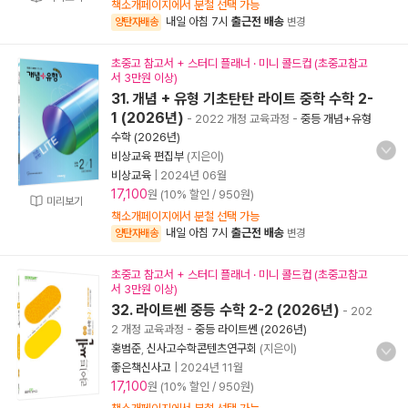
책소개페이지에서 분철 선택 가능
내일 아침 7시
출근전 배송
양탄자배송
변경
초중고 참고서 + 스터디 플래너 · 미니 콜드컵 (초중고참고
서 3만원 이상)
31. 개념 + 유형 기초탄탄 라이트 중학 수학 2-
1 (2026년)
- 2022 개정 교육과정
-
중등 개념+유형
수학 (2026년)
비상교육 편집부
(지은이)
비상교육
|
2024년 06월
17,100
원 (10% 할인 / 950원)
미리보기
책소개페이지에서 분철 선택 가능
내일 아침 7시
출근전 배송
양탄자배송
변경
초중고 참고서 + 스터디 플래너 · 미니 콜드컵 (초중고참고
서 3만원 이상)
32. 라이트쎈 중등 수학 2-2 (2026년)
- 202
2 개정 교육과정
-
중등 라이트쎈 (2026년)
홍범준
,
신사고수학콘텐츠연구회
(지은이)
좋은책신사고
|
2024년 11월
17,100
원 (10% 할인 / 950원)