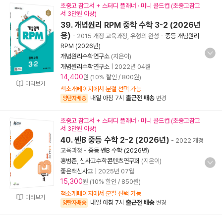
초중고 참고서 + 스터디 플래너 · 미니 콜드컵 (초중고참고
서 3만원 이상)
39. 개념원리 RPM 중학 수학 3-2 (2026년
용)
- 2015 개정 교육과정, 유형의 완성
-
중등 개념원리
RPM (2026년)
개념원리수학연구소
(지은이)
개념원리수학연구소
|
2022년 04월
14,400
원 (10% 할인 / 800원)
미리보기
책소개페이지에서 분철 선택 가능
내일 아침 7시
출근전 배송
양탄자배송
변경
초중고 참고서 + 스터디 플래너 · 미니 콜드컵 (초중고참고
서 3만원 이상)
40. 쎈B 중등 수학 2-2 (2026년)
- 2022 개정
교육과정
-
중등 쎈B 수학 (2026년)
홍범준
,
신사고수학콘텐츠연구회
(지은이)
좋은책신사고
|
2025년 07월
15,300
원 (10% 할인 / 850원)
책소개페이지에서 분철 선택 가능
미리보기
내일 아침 7시
출근전 배송
양탄자배송
변경