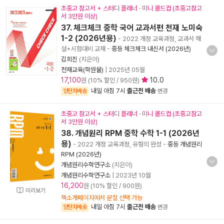
초중고 참고서 + 스터디 플래너 · 미니 콜드컵 (초중고참고
서 3만원 이상)
37. 체크체크 중학 국어 교과서편 천재 노미숙
1-2 (2026년용)
- 2022 개정 교육과정, 교과서 해
설+시험대비 교재
-
중등 체크체크 내신서 (2026년)
김희진
(지은이)
천재교육(학원물)
|
2025년 05월
17,100
10.0
원 (10% 할인 / 950원)
내일 아침 7시
출근전 배송
양탄자배송
변경
초중고 참고서 + 스터디 플래너 · 미니 콜드컵 (초중고참고
서 3만원 이상)
38. 개념원리 RPM 중학 수학 1-1 (2026년
용)
- 2022 개정 교육과정, 유형의 완성
-
중등 개념원리
RPM (2026년)
개념원리수학연구소
(지은이)
개념원리수학연구소
|
2023년 10월
16,200
원 (10% 할인 / 900원)
미리보기
책소개페이지에서 분철 선택 가능
내일 아침 7시
출근전 배송
양탄자배송
변경