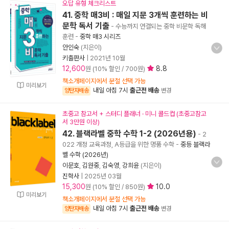
오답 유형 체크리스트
41. 중학 매3비 : 매일 지문 3개씩 훈련하는 비
문학 독서 기출
- 수능까지 연결되는 중학 비문학 독해
훈련
-
중학 매3 시리즈
안인숙
(지은이)
키출판사
|
2021년 10월
12,600
8.8
원 (10% 할인 / 700원)
책소개페이지에서 분철 선택 가능
미리보기
내일 아침 7시
출근전 배송
양탄자배송
변경
초중고 참고서 + 스터디 플래너 · 미니 콜드컵 (초중고참고
서 3만원 이상)
42. 블랙라벨 중학 수학 1-2 (2026년용)
- 2
022 개정 교육과정, A등급을 위한 명품 수학
-
중등 블랙라
벨 수학 (2026년)
이문호
,
김원중
,
김숙영
,
강희윤
(지은이)
진학사
|
2025년 03월
15,300
10.0
원 (10% 할인 / 850원)
미리보기
책소개페이지에서 분철 선택 가능
내일 아침 7시
출근전 배송
양탄자배송
변경