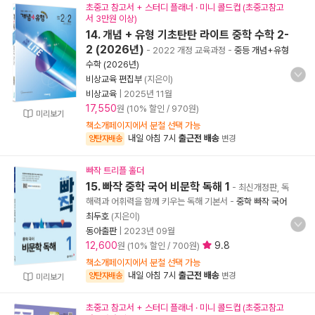
초중고 참고서 + 스터디 플래너 · 미니 콜드컵 (초중고참고
서 3만원 이상)
14. 개념 + 유형 기초탄탄 라이트 중학 수학 2-
2 (2026년)
- 2022 개정 교육과정
-
중등 개념+유형
수학 (2026년)
비상교육 편집부
(지은이)
비상교육
|
2025년 11월
17,550
원 (10% 할인 / 970원)
미리보기
책소개페이지에서 분철 선택 가능
내일 아침 7시
출근전 배송
양탄자배송
변경
빠작 트리플 홀더
15. 빠작 중학 국어 비문학 독해 1
- 최신개정판, 독
해력과 어휘력을 함께 키우는 독해 기본서
-
중학 빠작 국어
최두호
(지은이)
동아출판
|
2023년 09월
12,600
9.8
원 (10% 할인 / 700원)
책소개페이지에서 분철 선택 가능
내일 아침 7시
출근전 배송
양탄자배송
변경
미리보기
초중고 참고서 + 스터디 플래너 · 미니 콜드컵 (초중고참고