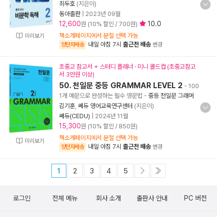
최두호
(지은이)
동아출판
|
2023년 09월
12,600
10.0
원 (10% 할인 / 700원)
책소개페이지에서 분철 선택 가능
미리보기
내일 아침 7시
출근전 배송
양탄자배송
변경
초중고 참고서 + 스터디 플래너 · 미니 콜드컵 (초중고참고
서 3만원 이상)
50. 천일문 중등 GRAMMAR LEVEL 2
- 100
1개 예문으로 완성하는 필수 영문법
-
중등 천일문 그래머
김기훈
,
쎄듀 영어교육연구센터
(지은이)
쎄듀(CEDU)
|
2024년 11월
15,300
원 (10% 할인 / 850원)
책소개페이지에서 분철 선택 가능
미리보기
내일 아침 7시
출근전 배송
양탄자배송
변경
1
2
3
4
5
로그인
전체 메뉴
회사 소개
출판사 안내
PC 버전