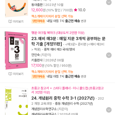
동아출판
|
2023년 10월
12,600
10.0
원 (10% 할인 / 700원)
책소개페이지에서 분철 선택 가능
내일 아침 7시
출근전 배송
양탄자배송
변경
미리보기
행운 아크릴 북마크 (대상도서 2만원 이상)
23. 예비 매3문 : 매일 지문 3개씩 공부하는 문
학 기출 [개정11판]
- <매3문> 준비편 (<예비 매3비
> 짝꿍)
-
중학 예비 매3 국어/영어
안인숙
(지은이)
키출판사
|
2026년 06월
17,100
원 (10% 할인 / 950원)
책소개페이지에서 분철 선택 가능
미리보기
내일 아침 7시
출근전 배송
양탄자배송
변경
초중고 참고서 + 스터디 플래너 · 미니 콜드컵 (초중고참고
서 3만원 이상)
24. 개념원리 중학 수학 3-1 (2027년)
- 202
2 개정 교육과정
-
중등 개념원리 수학 (2027년)
개념원리수학연구소
(지은이)
개념원리수학연구소
|
2025년 05월