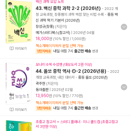
백신 과학 오답 노트
43. 백신 중학 과학 2-2 (2026년)
- 2022 개
정 교육과정, 장풍쌤의 과학 백점 맞는 비법 수록
-
중등 백
신 과학 학기 기본서 (2026년)
장성규(장풍)
(지은이)
메가스터디북스(참고서)
|
2026년 04월
18,000
원 (10% 할인 / 1,000원)
책소개페이지에서 분철 선택 가능
미리보기
내일 아침 7시
출근전 배송
양탄자배송
변경
모나미 6색 수성펜 (대상도서 2권 이상)
44. 올쏘 중학 역사 ①-2 (2026년용)
- 2022
개정 교육과정, 내신 대비서
-
중등 올쏘 (2026년)
곽주현
(지은이)
동아출판
|
2025년 02월
13,950
원 (10% 할인 / 770원)
책소개페이지에서 분철 선택 가능
내일 아침 7시
출근전 배송
양탄자배송
변경
미리보기
초중고 참고서 + 스터디 플래너 · 미니 콜드컵 (초중고참고
서 3만원 이상)