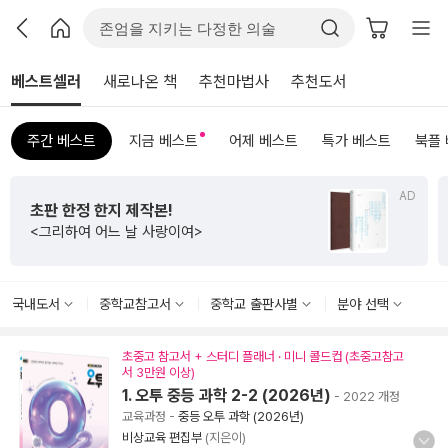
베스트셀러
새로나온 책
추천마법사
추천도서
주간 베스트
지금 베스트
어제 베스트
특가 베스트
북플
AD
수능까지 연결되는
초등 비문학 필독서
<초등 매3비>
국내도서
중학교참고서
중학교 출판사별
분야 선택
초중고 참고서 + 스터디 플래너 · 미니 콜드컵 (초중고참고
서 3만원 이상)
1. 오투 중등 과학 2-2 (2026년)
- 2022 개정
교육과정
-
중등 오투 과학 (2026년)
비상교육 편집부
(지은이)