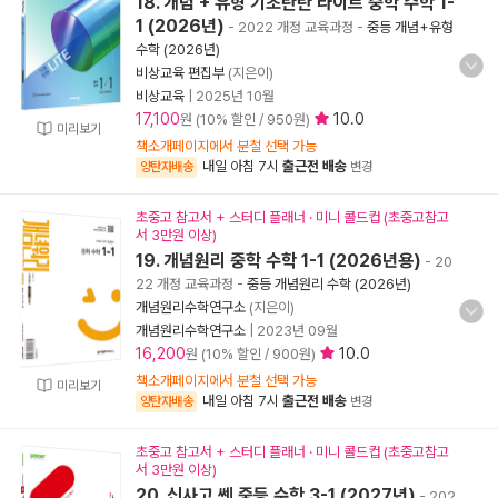
18. 개념 + 유형 기초탄탄 라이트 중학 수학 1-
1 (2026년)
- 2022 개정 교육과정
-
중등 개념+유형
수학 (2026년)
비상교육 편집부
(지은이)
비상교육
|
2025년 10월
17,100
10.0
원 (10% 할인 / 950원)
미리보기
책소개페이지에서 분철 선택 가능
내일 아침 7시
출근전 배송
양탄자배송
변경
초중고 참고서 + 스터디 플래너 · 미니 콜드컵 (초중고참고
서 3만원 이상)
19. 개념원리 중학 수학 1-1 (2026년용)
- 20
22 개정 교육과정
-
중등 개념원리 수학 (2026년)
개념원리수학연구소
(지은이)
개념원리수학연구소
|
2023년 09월
16,200
10.0
원 (10% 할인 / 900원)
책소개페이지에서 분철 선택 가능
미리보기
내일 아침 7시
출근전 배송
양탄자배송
변경
초중고 참고서 + 스터디 플래너 · 미니 콜드컵 (초중고참고
서 3만원 이상)
20. 신사고 쎈 중등 수학 3-1 (2027년)
- 202