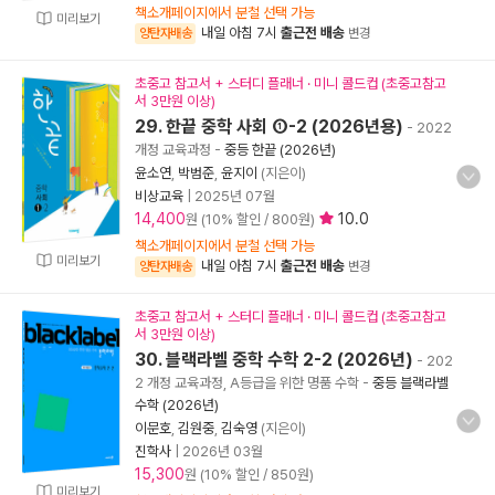
책소개페이지에서 분철 선택 가능
미리보기
내일 아침 7시
출근전 배송
양탄자배송
변경
초중고 참고서 + 스터디 플래너 · 미니 콜드컵 (초중고참고
서 3만원 이상)
29. 한끝 중학 사회 ①-2 (2026년용)
- 2022
개정 교육과정
-
중등 한끝 (2026년)
윤소연
,
박범준
,
윤지이
(지은이)
비상교육
|
2025년 07월
14,400
10.0
원 (10% 할인 / 800원)
책소개페이지에서 분철 선택 가능
미리보기
내일 아침 7시
출근전 배송
양탄자배송
변경
초중고 참고서 + 스터디 플래너 · 미니 콜드컵 (초중고참고
서 3만원 이상)
30. 블랙라벨 중학 수학 2-2 (2026년)
- 202
2 개정 교육과정, A등급을 위한 명품 수학
-
중등 블랙라벨
수학 (2026년)
이문호
,
김원중
,
김숙영
(지은이)
진학사
|
2026년 03월
15,300
원 (10% 할인 / 850원)
미리보기