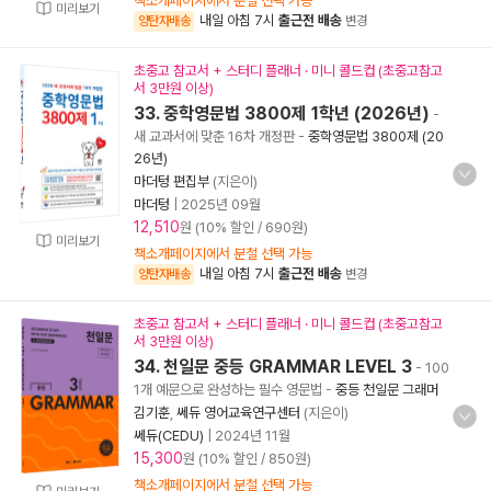
책소개페이지에서 분철 선택 가능
미리보기
내일 아침 7시
출근전 배송
양탄자배송
변경
초중고 참고서 + 스터디 플래너 · 미니 콜드컵 (초중고참고
서 3만원 이상)
33. 중학영문법 3800제 1학년 (2026년)
-
새 교과서에 맞춘 16차 개정판
-
중학영문법 3800제 (20
26년)
마더텅 편집부
(지은이)
마더텅
|
2025년 09월
12,510
원 (10% 할인 / 690원)
미리보기
책소개페이지에서 분철 선택 가능
내일 아침 7시
출근전 배송
양탄자배송
변경
초중고 참고서 + 스터디 플래너 · 미니 콜드컵 (초중고참고
서 3만원 이상)
34. 천일문 중등 GRAMMAR LEVEL 3
- 100
1개 예문으로 완성하는 필수 영문법
-
중등 천일문 그래머
김기훈
,
쎄듀 영어교육연구센터
(지은이)
쎄듀(CEDU)
|
2024년 11월
15,300
원 (10% 할인 / 850원)
책소개페이지에서 분철 선택 가능