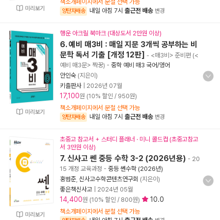
책소개페이지에서 분철 선택 가능
미리보기
내일 아침 7시
출근전 배송
양탄자배송
변경
행운 아크릴 북마크 (대상도서 2만원 이상)
6. 예비 매3비 : 매일 지문 3개씩 공부하는 비
문학 독서 기출 [개정 12판]
- <매3비> 준비편 (<
예비 매3문> 짝꿍)
-
중학 예비 매3 국어/영어
안인숙
(지은이)
키출판사
|
2026년 07월
17,100
원 (10% 할인 / 950원)
책소개페이지에서 분철 선택 가능
미리보기
내일 아침 7시
출근전 배송
양탄자배송
변경
초중고 참고서 + 스터디 플래너 · 미니 콜드컵 (초중고참고
서 3만원 이상)
7. 신사고 쎈 중등 수학 3-2 (2026년용)
- 20
15 개정 교육과정
-
중등 쎈수학 (2026년)
홍범준
,
신사고수학콘텐츠연구회
(지은이)
좋은책신사고
|
2024년 05월
14,400
10.0
원 (10% 할인 / 800원)
책소개페이지에서 분철 선택 가능
미리보기