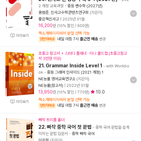
2 개정 교육과정
-
중등 쎈수학 (2027년)
홍범준
,
신사고수학콘텐츠연구회
(지은이)
좋은책신사고
|
2025년 01월
16,200
원 (10% 할인 / 900원)
책소개페이지에서 분철 선택 가능
미리보기
내일 아침 7시
출근전 배송
양탄자배송
변경
초중고 참고서 + 스터디 플래너 · 미니 콜드컵 (초중고참고
서 3만원 이상)
21. Grammar Inside Level 1
- with Workbo
ok
-
중등 그래머 인사이드 (2021 개정) 1
NE능률 영어교육연구소
(지은이)
NE능률(참고서)
|
2022년 01월
13,950
10.0
원 (10% 할인 / 770원)
책소개페이지에서 분철 선택 가능
미리보기
내일 아침 7시
출근전 배송
양탄자배송
변경
빠작 트리플 홀더
22. 빠작 중학 국어 첫 문법
- 중학 국어 문법을 쉽게
익히는 문법 입문서
-
중학 빠작 국어
이은정
(지은이)