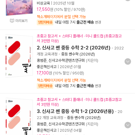
비상교육
|
2025년 10월
17,550
원 (10% 할인 / 970원)
책소개페이지에서 분철 선택 가능
미리보기
내일 아침 7시
출근전 배송
양탄자배송
변경
초중고 참고서 + 스터디 플래너 · 미니 콜드컵 (초중고참고
서 3만원 이상)
2. 신사고 쎈 중등 수학 2-2 (2026년)
- 2022
개정 교육과정
-
중등 쎈수학 (2026년)
홍범준
,
신사고수학콘텐츠연구회
(지은이)
좋은책신사고
|
2026년 01월
17,100
원 (10% 할인 / 950원)
책소개페이지에서 분철 선택 가능
내일 아침 7시
출근전 배송
양탄자배송
변경
초중고 참고서 + 스터디 플래너 · 미니 콜드컵 (초중고참고
서 3만원 이상)
3. 신사고 쎈 중등 수학 1-2 (2026년용)
- 20
22 개정 교육과정
-
중등 쎈수학 (2026년)
홍범준
,
신사고수학콘텐츠연구회
(지은이)
좋은책신사고
|
2025년 04월