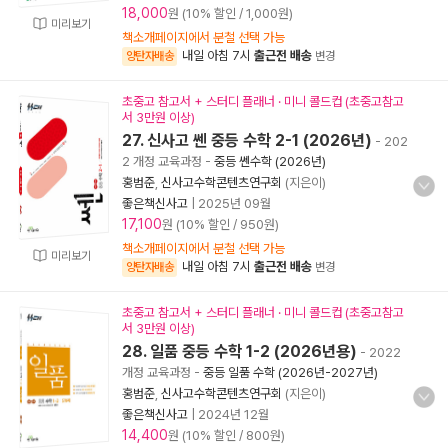
18,000
원 (10% 할인 / 1,000원)
미리보기
책소개페이지에서 분철 선택 가능
내일 아침 7시
출근전 배송
양탄자배송
변경
초중고 참고서 + 스터디 플래너 · 미니 콜드컵 (초중고참고
서 3만원 이상)
27. 신사고 쎈 중등 수학 2-1 (2026년)
- 202
2 개정 교육과정
-
중등 쎈수학 (2026년)
홍범준
,
신사고수학콘텐츠연구회
(지은이)
좋은책신사고
|
2025년 09월
17,100
원 (10% 할인 / 950원)
책소개페이지에서 분철 선택 가능
미리보기
내일 아침 7시
출근전 배송
양탄자배송
변경
초중고 참고서 + 스터디 플래너 · 미니 콜드컵 (초중고참고
서 3만원 이상)
28. 일품 중등 수학 1-2 (2026년용)
- 2022
개정 교육과정
-
중등 일품 수학 (2026년-2027년)
홍범준
,
신사고수학콘텐츠연구회
(지은이)
좋은책신사고
|
2024년 12월
14,400
원 (10% 할인 / 800원)