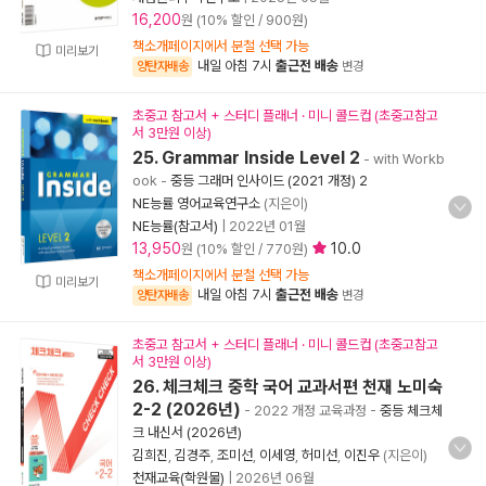
16,200
원 (10% 할인 / 900원)
책소개페이지에서 분철 선택 가능
미리보기
내일 아침 7시
출근전 배송
양탄자배송
변경
초중고 참고서 + 스터디 플래너 · 미니 콜드컵 (초중고참고
서 3만원 이상)
25. Grammar Inside Level 2
- with Workb
ook
-
중등 그래머 인사이드 (2021 개정) 2
NE능률 영어교육연구소
(지은이)
NE능률(참고서)
|
2022년 01월
13,950
10.0
원 (10% 할인 / 770원)
책소개페이지에서 분철 선택 가능
미리보기
내일 아침 7시
출근전 배송
양탄자배송
변경
초중고 참고서 + 스터디 플래너 · 미니 콜드컵 (초중고참고
서 3만원 이상)
26. 체크체크 중학 국어 교과서편 천재 노미숙
2-2 (2026년)
- 2022 개정 교육과정
-
중등 체크체
크 내신서 (2026년)
김희진
,
김경주
,
조미선
,
이세영
,
허미선
,
이진우
(지은이)
천재교육(학원물)
|
2026년 06월