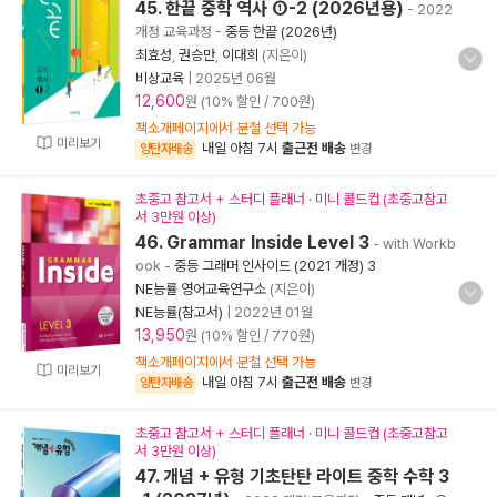
45. 한끝 중학 역사 ①-2 (2026년용)
- 2022
개정 교육과정
-
중등 한끝 (2026년)
최효성
,
권승만
,
이대희
(지은이)
비상교육
|
2025년 06월
12,600
원 (10% 할인 / 700원)
책소개페이지에서 분철 선택 가능
미리보기
내일 아침 7시
출근전 배송
양탄자배송
변경
초중고 참고서 + 스터디 플래너 · 미니 콜드컵 (초중고참고
서 3만원 이상)
46. Grammar Inside Level 3
- with Workb
ook
-
중등 그래머 인사이드 (2021 개정) 3
NE능률 영어교육연구소
(지은이)
NE능률(참고서)
|
2022년 01월
13,950
원 (10% 할인 / 770원)
책소개페이지에서 분철 선택 가능
미리보기
내일 아침 7시
출근전 배송
양탄자배송
변경
초중고 참고서 + 스터디 플래너 · 미니 콜드컵 (초중고참고
서 3만원 이상)
47. 개념 + 유형 기초탄탄 라이트 중학 수학 3