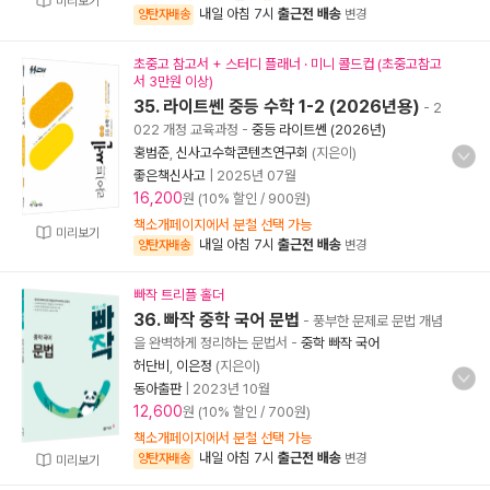
미리보기
내일 아침 7시
출근전 배송
양탄자배송
변경
초중고 참고서 + 스터디 플래너 · 미니 콜드컵 (초중고참고
서 3만원 이상)
35. 라이트쎈 중등 수학 1-2 (2026년용)
- 2
022 개정 교육과정
-
중등 라이트쎈 (2026년)
홍범준
,
신사고수학콘텐츠연구회
(지은이)
좋은책신사고
|
2025년 07월
16,200
원 (10% 할인 / 900원)
책소개페이지에서 분철 선택 가능
미리보기
내일 아침 7시
출근전 배송
양탄자배송
변경
빠작 트리플 홀더
36. 빠작 중학 국어 문법
- 풍부한 문제로 문법 개념
을 완벽하게 정리하는 문법서
-
중학 빠작 국어
허단비
,
이은정
(지은이)
동아출판
|
2023년 10월
12,600
원 (10% 할인 / 700원)
책소개페이지에서 분철 선택 가능
내일 아침 7시
출근전 배송
양탄자배송
변경
미리보기