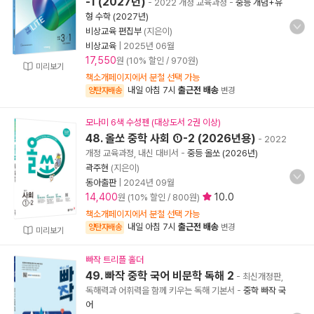
-1 (2027년)
- 2022 개정 교육과정
-
중등 개념+유
형 수학 (2027년)
비상교육 편집부
(지은이)
비상교육
|
2025년 06월
17,550
원 (10% 할인 / 970원)
미리보기
책소개페이지에서 분철 선택 가능
내일 아침 7시
출근전 배송
양탄자배송
변경
모나미 6색 수성펜 (대상도서 2권 이상)
48. 올쏘 중학 사회 ①-2 (2026년용)
- 2022
개정 교육과정, 내신 대비서
-
중등 올쏘 (2026년)
곽주현
(지은이)
동아출판
|
2024년 09월
14,400
10.0
원 (10% 할인 / 800원)
책소개페이지에서 분철 선택 가능
내일 아침 7시
출근전 배송
양탄자배송
변경
미리보기
빠작 트리플 홀더
49. 빠작 중학 국어 비문학 독해 2
- 최신개정판,
독해력과 어휘력을 함께 키우는 독해 기본서
-
중학 빠작 국
어