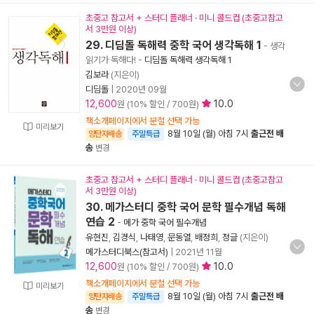
초중고 참고서 + 스터디 플래너 · 미니 콜드컵 (초중고참고
서 3만원 이상)
29. 디딤돌 독해력 중학 국어 생각독해 1
- 생각
읽기가 독해다!
-
디딤돌 독해력 생각독해 1
김보라
(지은이)
디딤돌
|
2020년 09월
12,600
10.0
원 (10% 할인 / 700원)
책소개페이지에서 분철 선택 가능
미리보기
8월 10일 (월) 아침 7시
출근전 배
양탄자배송
주말특급
송
변경
초중고 참고서 + 스터디 플래너 · 미니 콜드컵 (초중고참고
서 3만원 이상)
30. 메가스터디 중학 국어 문학 필수개념 독해
연습 2
-
메가 중학 국어 필수개념
유현진
,
김경식
,
나태영
,
문동열
,
배정희
,
정글
(지은이)
메가스터디북스(참고서)
|
2021년 11월
12,600
10.0
원 (10% 할인 / 700원)
책소개페이지에서 분철 선택 가능
미리보기
8월 10일 (월) 아침 7시
출근전 배
양탄자배송
주말특급
송
변경