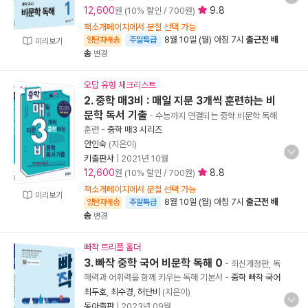
12,600
9.8
원 (10% 할인 / 700원)
책소개페이지에서 분철 선택 가능
8월 10일 (월) 아침 7시
출근전 배
양탄자배송
주말특급
미리보기
송
변경
오답 유형 체크리스트
2. 중학 매3비 : 매일 지문 3개씩 훈련하는 비
문학 독서 기출
- 수능까지 연결되는 중학 비문학 독해
훈련
-
중학 매3 시리즈
안인숙
(지은이)
키출판사
|
2021년 10월
12,600
8.8
원 (10% 할인 / 700원)
책소개페이지에서 분철 선택 가능
미리보기
8월 10일 (월) 아침 7시
출근전 배
양탄자배송
주말특급
송
변경
빠작 트리플 홀더
3. 빠작 중학 국어 비문학 독해 0
- 최신개정판, 독
해력과 어휘력을 함께 키우는 독해 기본서
-
중학 빠작 국어
최두호
,
최수경
,
허단비
(지은이)
동아출판
|
2023년 09월