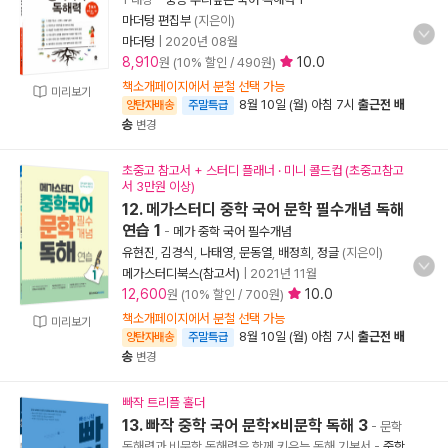
마더텅 편집부
(지은이)
마더텅
|
2020년 08월
8,910
10.0
원 (10% 할인 / 490원)
책소개페이지에서 분철 선택 가능
미리보기
8월 10일 (월) 아침 7시
출근전 배
양탄자배송
주말특급
송
변경
초중고 참고서 + 스터디 플래너 · 미니 콜드컵 (초중고참고
서 3만원 이상)
12. 메가스터디 중학 국어 문학 필수개념 독해
연습 1
-
메가 중학 국어 필수개념
유현진
,
김경식
,
나태영
,
문동열
,
배정희
,
정글
(지은이)
메가스터디북스(참고서)
|
2021년 11월
12,600
10.0
원 (10% 할인 / 700원)
책소개페이지에서 분철 선택 가능
미리보기
8월 10일 (월) 아침 7시
출근전 배
양탄자배송
주말특급
송
변경
빠작 트리플 홀더
13. 빠작 중학 국어 문학×비문학 독해 3
- 문학
독해력과 비문학 독해력을 함께 키우는 독해 기본서
-
중학