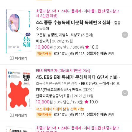
초중고 참고서 + 스터디 플래너 · 미니 콜드컵 (초중고참고
서 3만원 이상)
44. 중등 수능독해 비문학 독해편 3 심화
-
중등
수능독해
고은정
,
남궁민
,
지범식
,
최성조
(지은이)
비상교육
|
2020년 12월
10,800
10.0
원 (10% 할인 / 600원)
8월 10일 (월) 밤 11시
잠들기전 배송
양탄자배송
변경
미리보기
EBS 북마크 자 (대상도서 1만원 이상)
45. EBS ERI 독해가 문해력이다 6단계 심화
-
초등 6학년~중학 1학년 권장
-
EBS 당신의 문해력 시리즈
EBS(한국교육방송공사) 편집부
(지은이)
한국교육방송공사(초등)
|
2021년 11월
10,800
10.0
원 (10% 할인 / 120원)
책소개페이지에서 분철 선택 가능
8월 10일 (월) 밤 11시
잠들기전 배송
양탄자배송
변경
미리보기
초중고 참고서 + 스터디 플래너 · 미니 콜드컵 (초중고참고