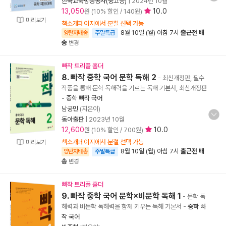
한국교육방송공사(중고등)
|
2024년 10월
13,050
10.0
원 (10% 할인 / 140원)
미리보기
책소개페이지에서 분철 선택 가능
8월 10일 (월) 아침 7시
출근전 배
양탄자배송
주말특급
송
변경
빠작 트리플 홀더
8. 빠작 중학 국어 문학 독해 2
- 최신개정판, 필수
작품을 통해 문학 독해력을 기르는 독해 기본서, 최신개정판
-
중학 빠작 국어
남궁민
(지은이)
동아출판
|
2023년 10월
12,600
10.0
원 (10% 할인 / 700원)
책소개페이지에서 분철 선택 가능
미리보기
8월 10일 (월) 아침 7시
출근전 배
양탄자배송
주말특급
송
변경
빠작 트리플 홀더
9. 빠작 중학 국어 문학×비문학 독해 1
- 문학 독
해력과 비문학 독해력을 함께 키우는 독해 기본서
-
중학 빠
작 국어