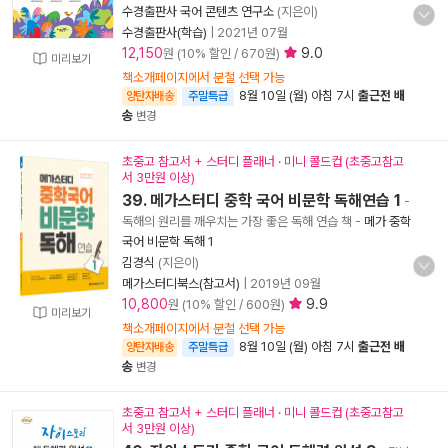
수경출판사 국어 콘텐츠 연구소
(지은이)
수경출판사(학습)
|
2021년 07월
12,150
9.0
원 (10% 할인 / 670원)
미리보기
책소개페이지에서 분철 선택 가능
8월 10일 (월) 아침 7시
출근전 배
양탄자배송
주말특급
송
변경
초중고 참고서 + 스터디 플래너 · 미니 콜드컵 (초중고참고
서 3만원 이상)
39. 메가스터디 중학 국어 비문학 독해연습 1
-
독해의 원리를 깨우치는 가장 좋은 독해 연습 책
-
메가 중학
국어 비문학 독해 1
김경식
(지은이)
메가스터디북스(참고서)
|
2019년 09월
10,800
9.9
원 (10% 할인 / 600원)
미리보기
책소개페이지에서 분철 선택 가능
8월 10일 (월) 아침 7시
출근전 배
양탄자배송
주말특급
송
변경
초중고 참고서 + 스터디 플래너 · 미니 콜드컵 (초중고참고
서 3만원 이상)