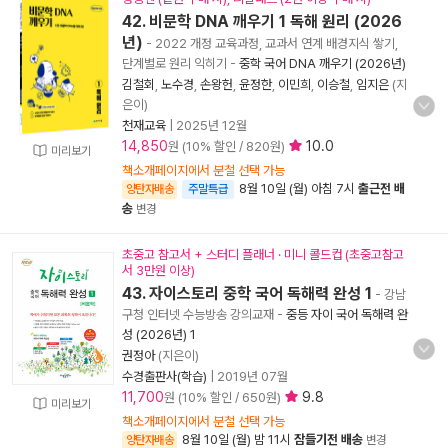
42. 비문학 DNA 깨우기 1 독해 원리 (2026
년)
- 2022 개정 교육과정, 교과서 연계 배경지식 쌓기,
단계별로 원리 익히기
-
중학 국어 DNA 깨우기 (2026년)
김철회
,
노수경
,
손왕헌
,
윤정한
,
이민희
,
이승철
,
임지은
(지
은이)
천재교육
|
2025년 12월
14,850
10.0
원 (10% 할인 / 820원)
미리보기
책소개페이지에서 분철 선택 가능
8월 10일 (월) 아침 7시
출근전 배
양탄자배송
주말특급
송
변경
초중고 참고서 + 스터디 플래너 · 미니 콜드컵 (초중고참고
서 3만원 이상)
43. 자이스토리 중학 국어 독해력 완성 1
- 강남
구청 인터넷 수능방송 강의교재
-
중등 자이 국어 독해력 완
성 (2026년) 1
권정아
(지은이)
수경출판사(학습)
|
2019년 07월
11,700
9.8
원 (10% 할인 / 650원)
미리보기
책소개페이지에서 분철 선택 가능
8월 10일 (월) 밤 11시
잠들기전 배송
양탄자배송
변경