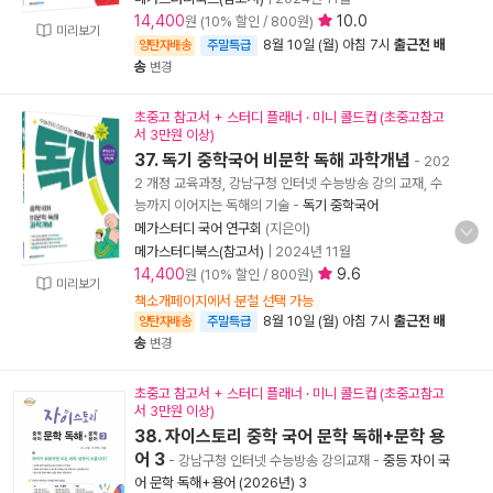
14,400
10.0
원 (10% 할인 / 800원)
미리보기
8월 10일 (월) 아침 7시
출근전 배
양탄자배송
주말특급
송
변경
초중고 참고서 + 스터디 플래너 · 미니 콜드컵 (초중고참고
서 3만원 이상)
37. 독기 중학국어 비문학 독해 과학개념
- 202
2 개정 교육과정, 강남구청 인터넷 수능방송 강의 교재, 수
능까지 이어지는 독해의 기술
-
독기 중학국어
메가스터디 국어 연구회
(지은이)
메가스터디북스(참고서)
|
2024년 11월
14,400
9.6
원 (10% 할인 / 800원)
미리보기
책소개페이지에서 분철 선택 가능
8월 10일 (월) 아침 7시
출근전 배
양탄자배송
주말특급
송
변경
초중고 참고서 + 스터디 플래너 · 미니 콜드컵 (초중고참고
서 3만원 이상)
38. 자이스토리 중학 국어 문학 독해+문학 용
어 3
- 강남구청 인터넷 수능방송 강의교재
-
중등 자이 국
어 문학 독해+용어 (2026년) 3