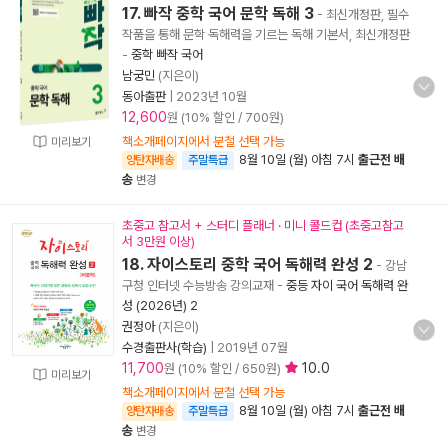
17. 빠작 중학 국어 문학 독해 3
- 최신개정판, 필수
작품을 통해 문학 독해력을 기르는 독해 기본서, 최신개정판
-
중학 빠작 국어
남궁민
(지은이)
동아출판
|
2023년 10월
12,600
원 (10% 할인 / 700원)
책소개페이지에서 분철 선택 가능
미리보기
8월 10일 (월) 아침 7시
출근전 배
양탄자배송
주말특급
송
변경
초중고 참고서 + 스터디 플래너 · 미니 콜드컵 (초중고참고
서 3만원 이상)
18. 자이스토리 중학 국어 독해력 완성 2
- 강남
구청 인터넷 수능방송 강의교재
-
중등 자이 국어 독해력 완
성 (2026년) 2
권정아
(지은이)
수경출판사(학습)
|
2019년 07월
11,700
10.0
원 (10% 할인 / 650원)
미리보기
책소개페이지에서 분철 선택 가능
8월 10일 (월) 아침 7시
출근전 배
양탄자배송
주말특급
송
변경