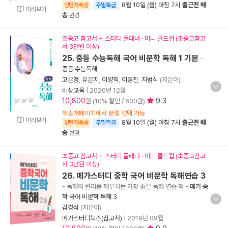
8월 10일 (월) 아침 7시
출근전 배
양탄자배송
주말특급
미리보기
송
변경
초중고 참고서 + 스터디 플래너 · 미니 콜드컵 (초중고참고
서 3만원 이상)
25. 중등 수능독해 국어 비문학 독해 1 기본
-
중등 수능독해
고은정
,
유은지
,
이양직
,
이홍진
,
지범식
(지은이)
비상교육
|
2020년 12월
10,800
9.3
원 (10% 할인 / 600원)
책소개페이지에서 분철 선택 가능
미리보기
8월 10일 (월) 아침 7시
출근전 배
양탄자배송
주말특급
송
변경
초중고 참고서 + 스터디 플래너 · 미니 콜드컵 (초중고참고
서 3만원 이상)
26. 메가스터디 중학 국어 비문학 독해연습 3
- 독해의 원리를 깨우치는 가장 좋은 독해 연습 책
-
메가 중
학 국어 비문학 독해 3
김경식
(지은이)
메가스터디북스(참고서)
|
2019년 09월