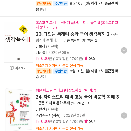
8월 10일 (월) 아침 7시
출근전 배
양탄자배송
주말특급
송
변경
초중고 참고서 + 스터디 플래너 · 미니 콜드컵 (초중고참고
서 3만원 이상)
23. 디딤돌 독해력 중학 국어 생각독해 2
- 생각
읽기가 독해다!
-
디딤돌 독해력 생각독해 2
김보라
(지은이)
디딤돌
|
2020년 09월
12,600
9.9
원 (10% 할인 / 700원)
책소개페이지에서 분철 선택 가능
미리보기
8월 10일 (월) 아침 7시
출근전 배
양탄자배송
주말특급
송
변경
행운 아크릴 북마크 (대상도서 2만원 이상)
24. 자이스토리 예비 고등 국어 비문학 독해 3
-
중등 자이 비문학 독해 (2026년) 3
김현진
(지은이)
수경출판사(학습)
|
2023년 09월
12,600
9.7
원 (10% 할인 / 700원)
책소개페이지에서 분철 선택 가능