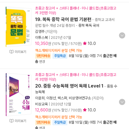
초중고 참고서 + 스터디 플래너 · 미니 콜드컵 (초중고참고
서 3만원 이상)
19. 똑독 중학 국어 문법 기본편
- 중학교 교과서
문법 필수 개념 24일 총정리
-
중학 똑독 국어
김영주
(지은이)
이투스북
|
2021년 07월
10,350
10.0
원 (10% 할인 / 570원)
책소개페이지에서 분철 선택 가능
미리보기
8월 10일 (월) 아침 7시
출근전 배
양탄자배송
주말특급
송
변경
초중고 참고서 + 스터디 플래너 · 미니 콜드컵 (초중고참고
서 3만원 이상)
20. 중등 수능독해 영어 독해 Level 1
-
중등 수
능독해
이윤희
,
이정선
,
렉스퍼
,
비상영어연구소
(지은이)
비상교육
|
2020년 12월
12,600
10.0
원 (10% 할인 / 700원)
책소개페이지에서 분철 선택 가능
미리보기
8월 10일 (월) 아침 7시
출근전 배
양탄자배송
주말특급
송
변경