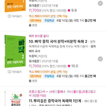
박종혁
(지은이)
동아출판
|
2021년 10월
11,700
9.9
원 (10% 할인 / 650원)
책소개페이지에서 분철 선택 가능
미리보기
8월 10일 (월) 아침 7시
출근전 배
양탄자배송
주말특급
송
변경
빠작 트리플 홀더
10. 빠작 중학 국어 문학×비문학 독해 2
- 문학
독해력과 비문학 독해력을 함께 키우는 독해 기본서
-
중학
빠작 국어
박종혁
(지은이)
동아출판
|
2021년 10월
11,700
10.0
원 (10% 할인 / 650원)
책소개페이지에서 분철 선택 가능
미리보기
8월 10일 (월) 아침 7시
출근전 배
양탄자배송
주말특급
송
변경
초중고 참고서 + 스터디 플래너 · 미니 콜드컵 (초중고참고
서 3만원 이상)
11. 뿌리깊은 중학국어 독해력 1단계
- 예비 중1.중
1 대상
-
중등 뿌리깊은 국어 독해력 1