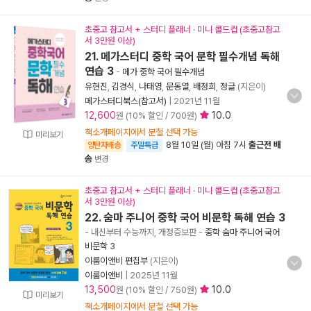
초중고 참고서 + 스터디 플래너 · 미니 콜드컵 (초중고참고
서 3만원 이상)
21. 메가스터디 중학 국어 문학 필수개념 독해
연습 3
-
메가 중학 국어 필수개념
유현진
,
김경식
,
나태영
,
문동열
,
배정희
,
정글
(지은이)
메가스터디북스(참고서)
|
2021년 11월
12,600
10.0
원 (10% 할인 / 700원)
책소개페이지에서 분철 선택 가능
미리보기
8월 10일 (월) 아침 7시
출근전 배
양탄자배송
주말특급
송
변경
초중고 참고서 + 스터디 플래너 · 미니 콜드컵 (초중고참고
서 3만원 이상)
22. 숨마 주니어 중학 국어 비문학 독해 연습 3
- 내신부터 수능까지, 개정증보판
-
중학 숨마 주니어 국어
비문학 3
이룸이앤비 편집부
(지은이)
이룸이앤비
|
2025년 11월
13,500
10.0
원 (10% 할인 / 750원)
미리보기
책소개페이지에서 분철 선택 가능