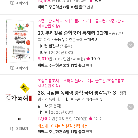
10,800
9.9
원 (10% 할인 / 600원)
미리보기
택배
로 주문하면
8월 10일 출고
변경
초중고 참고서 + 스터디 플래너 · 미니 콜드컵 (초중고참고
서 3만원 이상)
27. 뿌리깊은 중학국어 독해력 3단계
- 중3.예비
고1 대상
-
중등 뿌리깊은 국어 독해력 3
마더텅 편집부
(지은이)
마더텅
|
2020년 08월
8,910
10.0
원 (10% 할인 / 490원)
택배
로 주문하면
8월 11일 출고
변경
미리보기
초중고 참고서 + 스터디 플래너 · 미니 콜드컵 (초중고참고
서 3만원 이상)
28. 디딤돌 독해력 중학 국어 생각독해 3
- 생각
읽기가 독해다!
-
디딤돌 독해력 생각독해 3
김보라
(지은이)
디딤돌
|
2020년 08월
12,600
10.0
원 (10% 할인 / 700원)
책소개페이지에서 분철 선택 가능
미리보기
택배
로 주문하면
8월 11일 출고
변경