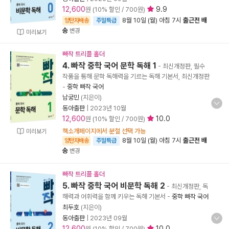
12,600
9.9
원 (10% 할인 / 700원)
8월 10일 (월) 아침 7시
출근전 배
양탄자배송
주말특급
송
변경
미리보기
빠작 트리플 홀더
4. 빠작 중학 국어 문학 독해 1
- 최신개정판, 필수
작품을 통해 문학 독해력을 기르는 독해 기본서, 최신개정판
-
중학 빠작 국어
남궁민
(지은이)
동아출판
|
2023년 10월
12,600
10.0
원 (10% 할인 / 700원)
책소개페이지에서 분철 선택 가능
미리보기
8월 10일 (월) 아침 7시
출근전 배
양탄자배송
주말특급
송
변경
빠작 트리플 홀더
5. 빠작 중학 국어 비문학 독해 2
- 최신개정판, 독
해력과 어휘력을 함께 키우는 독해 기본서
-
중학 빠작 국어
최두호
(지은이)
동아출판
|
2023년 09월
12,600
10.0
원 (10% 할인 / 700원)