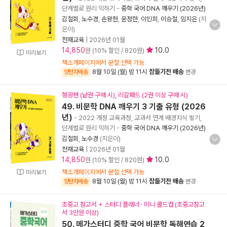
단계별로 원리 익히기
-
중학 국어 DNA 깨우기 (2026년)
김철회
,
노수경
,
손왕헌
,
윤정한
,
이민희
,
이승철
,
임지은
(지
은이)
천재교육
|
2026년 01월
14,850
10.0
원 (10% 할인 / 820원)
미리보기
책소개페이지에서 분철 선택 가능
8월 10일 (월) 밤 11시
잠들기전 배송
양탄자배송
변경
형광펜 (낱권 구매 시), 리갈패드 (2권 이상 구매 시)
49. 비문학 DNA 깨우기 3 기출 유형 (2026
년)
- 2022 개정 교육과정, 교과서 연계 배경지식 쌓기,
단계별로 원리 익히기
-
중학 국어 DNA 깨우기 (2026년)
김철회
,
노수경
(지은이)
천재교육
|
2026년 01월
14,850
10.0
원 (10% 할인 / 820원)
책소개페이지에서 분철 선택 가능
미리보기
8월 10일 (월) 밤 11시
잠들기전 배송
양탄자배송
변경
초중고 참고서 + 스터디 플래너 · 미니 콜드컵 (초중고참고
서 3만원 이상)
50. 메가스터디 중학 국어 비문학 독해연습 2