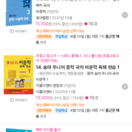
빠작 국어
박종혁
(지은이)
동아출판
|
2021년 10월
11,700
10.0
원 (10% 할인 / 650원)
책소개페이지에서 분철 선택 가능
미리보기
8월 10일 (월) 아침 7시
출근전 배
양탄자배송
주말특급
송
변경
초중고 참고서 + 스터디 플래너 · 미니 콜드컵 (초중고참고
서 3만원 이상)
14. 숨마 주니어 중학 국어 비문학 독해 연습 1
- 내신부터 수능까지, 개정증보판
-
중학 숨마 주니어 국어
비문학 1
이룸이앤비 편집부
(지은이)
이룸이앤비
|
2025년 11월
13,500
10.0
원 (10% 할인 / 750원)
미리보기
책소개페이지에서 분철 선택 가능
8월 10일 (월) 아침 7시
출근전 배
양탄자배송
주말특급
송
변경
빠작 트리플 홀더