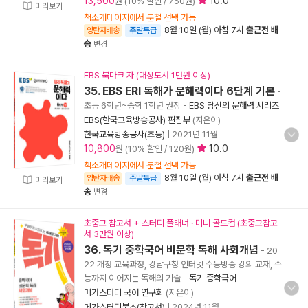
13,500
10.0
원 (10% 할인 / 750원)
미리보기
책소개페이지에서 분철 선택 가능
8월 10일 (월) 아침 7시
출근전 배
양탄자배송
주말특급
송
변경
EBS 북마크 자 (대상도서 1만원 이상)
35. EBS ERI 독해가 문해력이다 6단계 기본
-
초등 6학년~중학 1학년 권장
-
EBS 당신의 문해력 시리즈
EBS(한국교육방송공사) 편집부
(지은이)
한국교육방송공사(초등)
|
2021년 11월
10,800
10.0
원 (10% 할인 / 120원)
책소개페이지에서 분철 선택 가능
8월 10일 (월) 아침 7시
출근전 배
양탄자배송
주말특급
미리보기
송
변경
초중고 참고서 + 스터디 플래너 · 미니 콜드컵 (초중고참고
서 3만원 이상)
36. 독기 중학국어 비문학 독해 사회개념
- 20
22 개정 교육과정, 강남구청 인터넷 수능방송 강의 교재, 수
능까지 이어지는 독해의 기술
-
독기 중학국어
메가스터디 국어 연구회
(지은이)
메가스터디북스(참고서)
|
2024년 11월