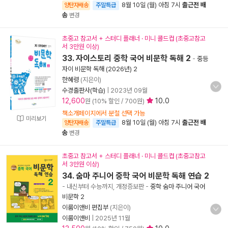
8월 10일 (월) 아침 7시
출근전 배
양탄자배송
주말특급
송
변경
초중고 참고서 + 스터디 플래너 · 미니 콜드컵 (초중고참고
서 3만원 이상)
33. 자이스토리 중학 국어 비문학 독해 2
-
중등
자이 비문학 독해 (2026년) 2
한혜령
(지은이)
수경출판사(학습)
|
2023년 09월
12,600
10.0
원 (10% 할인 / 700원)
책소개페이지에서 분철 선택 가능
미리보기
8월 10일 (월) 아침 7시
출근전 배
양탄자배송
주말특급
송
변경
초중고 참고서 + 스터디 플래너 · 미니 콜드컵 (초중고참고
서 3만원 이상)
34. 숨마 주니어 중학 국어 비문학 독해 연습 2
- 내신부터 수능까지, 개정증보판
-
중학 숨마 주니어 국어
비문학 2
이룸이앤비 편집부
(지은이)
이룸이앤비
|
2025년 11월