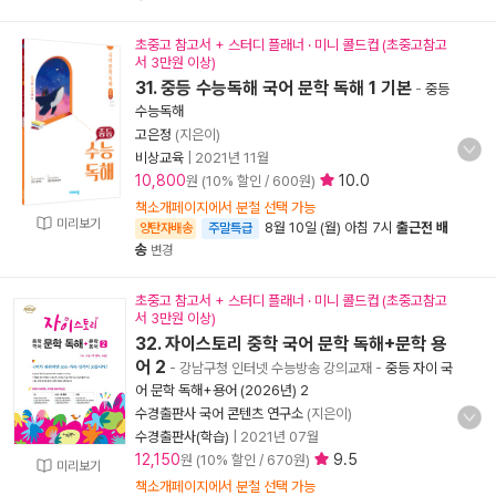
초중고 참고서 + 스터디 플래너 · 미니 콜드컵 (초중고참고
서 3만원 이상)
31. 중등 수능독해 국어 문학 독해 1 기본
-
중등
수능독해
고은정
(지은이)
비상교육
|
2021년 11월
10,800
10.0
원 (10% 할인 / 600원)
책소개페이지에서 분철 선택 가능
미리보기
8월 10일 (월) 아침 7시
출근전 배
양탄자배송
주말특급
송
변경
초중고 참고서 + 스터디 플래너 · 미니 콜드컵 (초중고참고
서 3만원 이상)
32. 자이스토리 중학 국어 문학 독해+문학 용
어 2
- 강남구청 인터넷 수능방송 강의교재
-
중등 자이 국
어 문학 독해+용어 (2026년) 2
수경출판사 국어 콘텐츠 연구소
(지은이)
수경출판사(학습)
|
2021년 07월
12,150
9.5
원 (10% 할인 / 670원)
미리보기
책소개페이지에서 분철 선택 가능