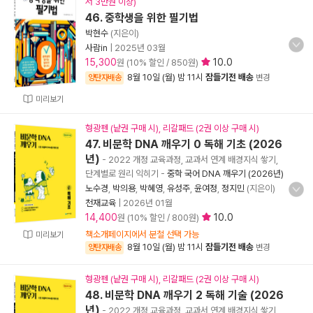
서 3만원 이상)
46. 중학생을 위한 필기법
박현수
(지은이)
사람in
|
2025년 03월
15,300
10.0
원 (10% 할인 / 850원)
8월 10일 (월) 밤 11시
잠들기전 배송
양탄자배송
변경
미리보기
형광펜 (낱권 구매 시), 리갈패드 (2권 이상 구매 시)
47. 비문학 DNA 깨우기 0 독해 기초 (2026
년)
- 2022 개정 교육과정, 교과서 연계 배경지식 쌓기,
단계별로 원리 익히기
-
중학 국어 DNA 깨우기 (2026년)
노수경
,
박의용
,
박혜영
,
유성주
,
윤여정
,
정지민
(지은이)
천재교육
|
2026년 01월
14,400
10.0
원 (10% 할인 / 800원)
책소개페이지에서 분철 선택 가능
미리보기
8월 10일 (월) 밤 11시
잠들기전 배송
양탄자배송
변경
형광펜 (낱권 구매 시), 리갈패드 (2권 이상 구매 시)
48. 비문학 DNA 깨우기 2 독해 기술 (2026
년)
- 2022 개정 교육과정, 교과서 연계 배경지식 쌓기,