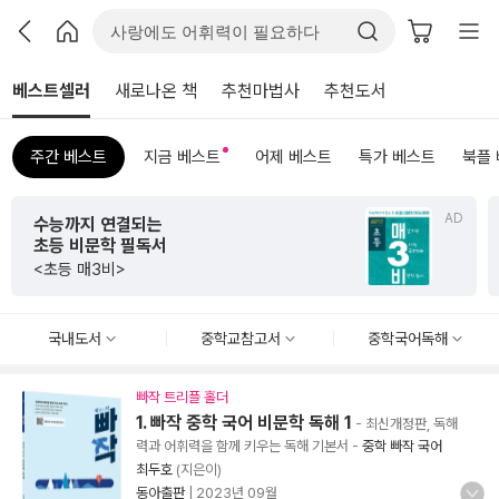
베스트셀러
새로나온 책
추천마법사
추천도서
주간 베스트
지금 베스트
어제 베스트
특가 베스트
북플
AD
초판 한정 한지 제작본!
<그리하여 어느 날 사랑이여>
국내도서
중학교참고서
중학국어독해
빠작 트리플 홀더
1. 빠작 중학 국어 비문학 독해 1
- 최신개정판, 독해
력과 어휘력을 함께 키우는 독해 기본서
-
중학 빠작 국어
최두호
(지은이)
동아출판
|
2023년 09월