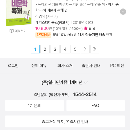
- 독해의 원리를 깨우치는 가장 좋은 독해 연습 책
-
메가 중
학 국어 비문학 독해 2
김경식
(지은이)
메가스터디북스(참고서)
|
2019년 09월
10,800
9.9
원 (10% 할인 / 600원)
미리보기
8월 10일 (월) 밤 11시
잠들기전 배송
양탄자배송
변경
1
2
3
4
5
로그인
전체 메뉴
회사 소개
출판사 안내
PC 버전
(주)알라딘커뮤니케이션
1544-2514
일반문의 (발신자 부담)
1:1 문의
FAQ
중고매장 위치, 영업시간 안내