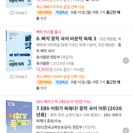
책소개페이지에서 분철 선택 가능
8월 10일 (월) 아침 7시
출근전 배
양탄자배송
주말특급
미리보기
송
변경
빠작 트리플 홀더
6. 빠작 중학 국어 비문학 독해 3
- 최신개정판, 독
해력과 어휘력을 함께 키우는 독해 기본서, 최신개정판
-
중
학 빠작 국어
동아출판 편집부
(엮은이)
동아출판
|
2023년 09월
12,600
원 (10% 할인 / 700원)
책소개페이지에서 분철 선택 가능
미리보기
8월 10일 (월) 아침 7시
출근전 배
양탄자배송
주말특급
송
변경
EBS 북마크 자 (대상도서 1만원 이상)
7. EBS 어휘가 독해다! 중학 국어 어휘 (2026
년용)
- 중학 국어 교과서 필수 어휘 총정리
-
EBS 어휘가
독해다 중등/수능
EBS(한국교육방송공사) 편집부
(지은이)