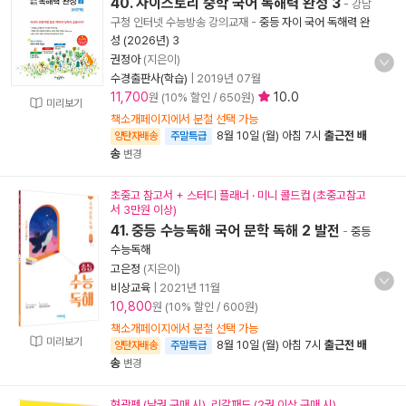
40. 자이스토리 중학 국어 독해력 완성 3
- 강남
구청 인터넷 수능방송 강의교재
-
중등 자이 국어 독해력 완
성 (2026년) 3
권정아
(지은이)
수경출판사(학습)
|
2019년 07월
11,700
10.0
원 (10% 할인 / 650원)
미리보기
책소개페이지에서 분철 선택 가능
8월 10일 (월) 아침 7시
출근전 배
양탄자배송
주말특급
송
변경
초중고 참고서 + 스터디 플래너 · 미니 콜드컵 (초중고참고
서 3만원 이상)
41. 중등 수능독해 국어 문학 독해 2 발전
-
중등
수능독해
고은정
(지은이)
비상교육
|
2021년 11월
10,800
원 (10% 할인 / 600원)
책소개페이지에서 분철 선택 가능
미리보기
8월 10일 (월) 아침 7시
출근전 배
양탄자배송
주말특급
송
변경
형광펜 (낱권 구매 시), 리갈패드 (2권 이상 구매 시)