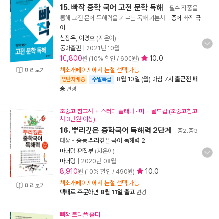
15. 빠작 중학 국어 고전 문학 독해
- 필수 작품을
통해 고전 문학 독해력을 기르는 독해 기본서
-
중학 빠작 국
어
신장우
,
이경호
(지은이)
동아출판
|
2021년 10월
10,800
10.0
원 (10% 할인 / 600원)
책소개페이지에서 분철 선택 가능
미리보기
8월 10일 (월) 아침 7시
출근전 배
양탄자배송
주말특급
송
변경
초중고 참고서 + 스터디 플래너 · 미니 콜드컵 (초중고참고
서 3만원 이상)
16. 뿌리깊은 중학국어 독해력 2단계
- 중2.중3
대상
-
중등 뿌리깊은 국어 독해력 2
마더텅 편집부
(지은이)
마더텅
|
2020년 08월
8,910
10.0
원 (10% 할인 / 490원)
책소개페이지에서 분철 선택 가능
미리보기
택배
로 주문하면
8월 11일 출고
변경
빠작 트리플 홀더