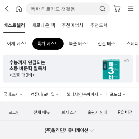
베스트셀러
새로나온 책
추천마법사
추천도서
어제 베스트
특가 베스트
북플 베스트
신간 베스트
스테디
AD
수능까지 연결되는
초등 비문학 필독서
<초등 매3비>
국내도서
컴퓨터/모바일
웹디자인/홈페이지
포토샵
로그인
전체 메뉴
회사 소개
출판사 안내
PC 버전
(주)알라딘커뮤니케이션