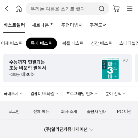
베스트셀러
새로나온 책
추천마법사
추천도서
어제 베스트
특가 베스트
북플 베스트
신간 베스트
스테디셀
AD
수능까지 연결되는
초등 비문학 필독서
<초등 매3비>
국내도서
컴퓨터/모바일
프로그래밍 언어
분야 선택
로그인
전체 메뉴
회사 소개
출판사 안내
PC 버전
(주)알라딘커뮤니케이션