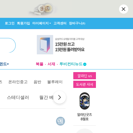
로그인
회원가입
마이페이지
고객센터
장바구니
(0)
펀드
북플
서재
투비컨티뉴드
창작플랫폼
알라딘 us
투비컨티뉴드
즈
온라인중고
음반
블루레이
도서관 사서
스테디셀러
월간 베스트
역대 베스트
선물 베스트