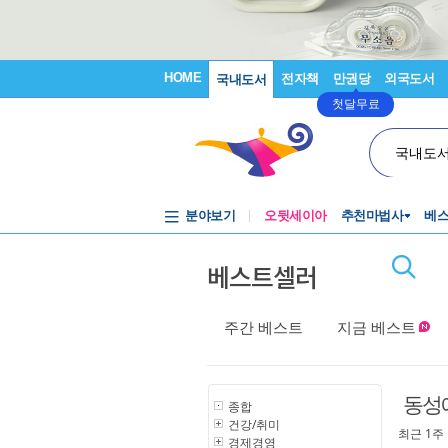
HOME
전자책
만권당
외국도서
국내도서
첫달무료
국내도
분야보기
오뒷세이아
추천마법사
베
베스트셀러
주간 베스트
지금 베스트
동성
종합
건강/취미
최근 1주
경제경영