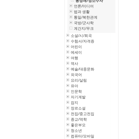
동성애/성소수자
언론/미디어
법과 생활
통일/북한관계
국방/군사학
계간지/무크
소설/시/희곡
수험서/자격증
어린이
에세이
여행
역사
예술/대중문화
외국어
요리/살림
유아
인문학
자기계발
잡지
장르소설
전집/중고전집
종교/역학
좋은부모
청소년
컴퓨터/모바일