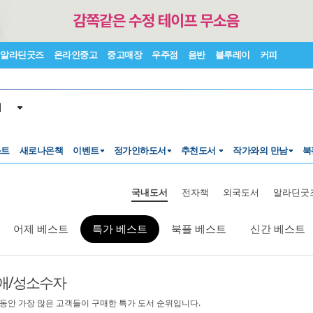
알라딘굿즈
온라인중고
중고매장
우주점
음반
블루레이
커피
서
스트
새로나온책
이벤트
정가인하도서
추천도서
작가와의 만남
북
국내도서
전자책
외국도서
알라딘굿
어제 베스트
특가 베스트
북플 베스트
신간 베스트
애/성소수자
 동안 가장 많은 고객들이 구매한 특가 도서 순위입니다.