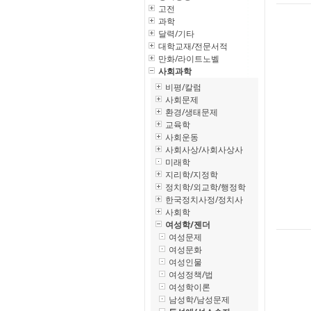
고전
과학
달력/기타
대학교재/전문서적
만화/라이트노벨
사회과학
비평/칼럼
사회문제
환경/생태문제
교육학
사회운동
사회사상/사회사상사
미래학
지리학/지정학
정치학/외교학/행정학
한국정치사정/정치사
사회학
여성학/젠더
여성문제
여성문화
여성인물
여성정책/법
여성학이론
남성학/남성문제