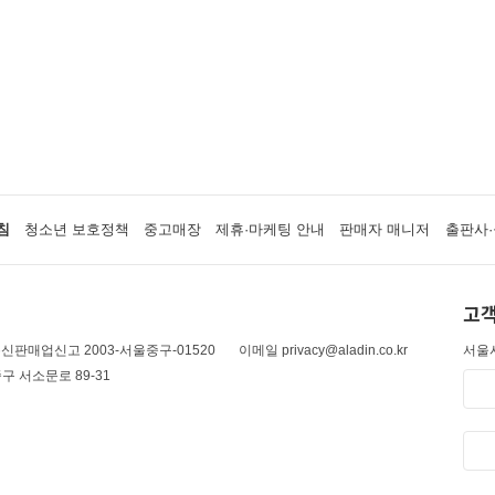
침
청소년 보호정책
중고매장
제휴·마케팅 안내
판매자 매니저
출판사·
고객
신판매업신고 2003-서울중구-01520
이메일 privacy@aladin.co.kr
서울시
구 서소문로 89-31