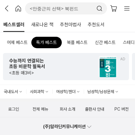
베스트셀러
새로나온 책
추천마법사
추천도서
어제 베스트
특가 베스트
북플 베스트
신간 베스트
스테디
AD
수능까지 연결되는
초등 비문학 필독서
<초등 매3비>
국내도서
사회과학
여성학/젠더
남성학/남성문제
로그인
전체 메뉴
회사 소개
출판사 안내
PC 버전
(주)알라딘커뮤니케이션