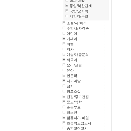
법과 생활
통일/북한관계
국방/군사학
계간지/무크
소설/시/희곡
수험서/자격증
어린이
에세이
여행
역사
예술/대중문화
외국어
요리/살림
유아
인문학
자기계발
잡지
장르소설
전집/중고전집
종교/역학
좋은부모
청소년
컴퓨터/모바일
초등학교참고서
중학교참고서