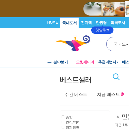
HOME
전자책
만권당
외국도서
국내도서
첫달무료
국내도
분야보기
오뒷세이아
추천마법사
베
베스트셀러
주간 베스트
지금 베스트
시민운
종합
건강/취미
최근 1주
경제경영