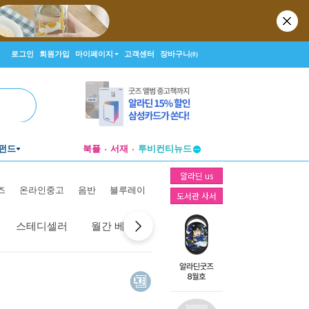
로그인
회원가입
마이페이지
고객센터
장바구니
(0)
펀드
북플
서재
투비컨티뉴드
창작플랫폼
알라딘 us
투비컨티뉴드
즈
온라인중고
음반
블루레이
도서관 사서
스테디셀러
월간 베스트
역대 베스트
선물 베스트