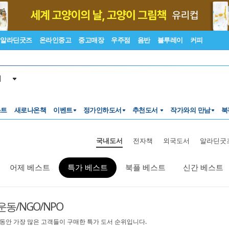
알라딘굿즈
온라인중고
중고매장
우주점
음반
블루레이
커피
서
스트
새로나온책
이벤트
정가인하도서
추천도서
작가와의 만남
북
국내도서
전자책
외국도서
알라딘굿
어제 베스트
특가 베스트
북플 베스트
신간 베스트
동/NGO/NPO
 동안 가장 많은 고객들이 구매한 특가 도서 순위입니다.