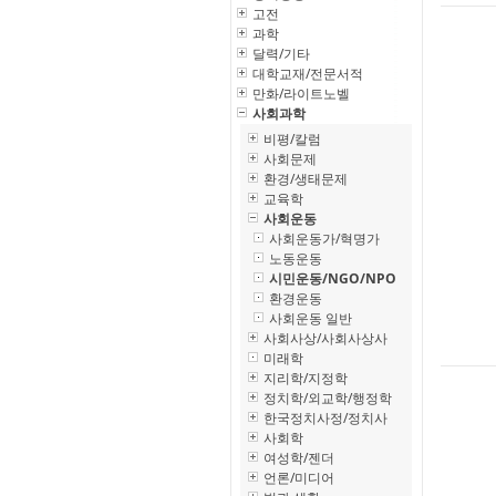
고전
과학
달력/기타
대학교재/전문서적
만화/라이트노벨
사회과학
비평/칼럼
사회문제
환경/생태문제
교육학
사회운동
사회운동가/혁명가
노동운동
시민운동/NGO/NPO
환경운동
사회운동 일반
사회사상/사회사상사
미래학
지리학/지정학
정치학/외교학/행정학
한국정치사정/정치사
사회학
여성학/젠더
언론/미디어