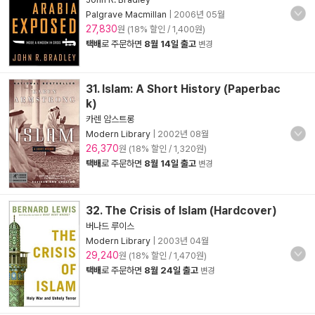
Palgrave Macmillan
|
2006년 05월
27,830
원 (18% 할인 / 1,400원)
택배
로 주문하면
8월 14일 출고
변경
31. Islam: A Short History (Paperbac
k)
카렌 암스트롱
Modern Library
|
2002년 08월
26,370
원 (18% 할인 / 1,320원)
택배
로 주문하면
8월 14일 출고
변경
32. The Crisis of Islam (Hardcover)
버나드 루이스
Modern Library
|
2003년 04월
29,240
원 (18% 할인 / 1,470원)
택배
로 주문하면
8월 24일 출고
변경