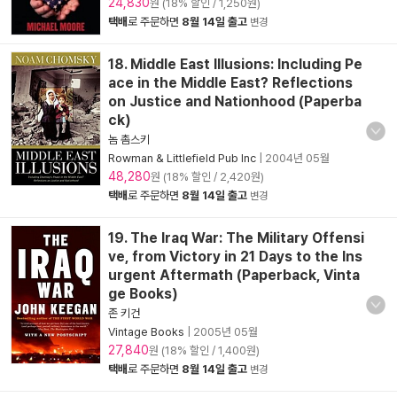
24,830
원 (18% 할인 / 1,250원)
택배
로 주문하면
8월 14일 출고
변경
18. Middle East Illusions: Including Pe
ace in the Middle East? Reflections
on Justice and Nationhood (Paperba
ck)
놈 촘스키
Rowman & Littlefield Pub Inc
|
2004년 05월
48,280
원 (18% 할인 / 2,420원)
택배
로 주문하면
8월 14일 출고
변경
19. The Iraq War: The Military Offensi
ve, from Victory in 21 Days to the Ins
urgent Aftermath (Paperback, Vinta
ge Books)
존 키건
Vintage Books
|
2005년 05월
27,840
원 (18% 할인 / 1,400원)
택배
로 주문하면
8월 14일 출고
변경