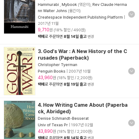
Hammurabi
,
Mybook
(엮은이),
Rev Claude Herma
nn Walter Johns
(옮긴이)
Createspace Independent Publishing Platform
|
2017년 11월
9,710
원 (18% 할인 / 490원)
택배
로 주문하면
8월 14일 출고
변경
3. God's War : A New History of the C
rusades (Paperback)
Christopher Tyerman
Penguin Books
|
2007년 10월
43,960
원 (18% 할인 / 2,200원)
택배
로 주문하면
8월 19일 출고
변경
4. How Writing Came About (Paperba
ck, Abridged)
Denise Schmandt-Besserat
Univ of Texas Pr
|
1997년 02월
43,890
원 (18% 할인 / 2,200원)
택배
로 주문하면
8월 14일 출고
변경