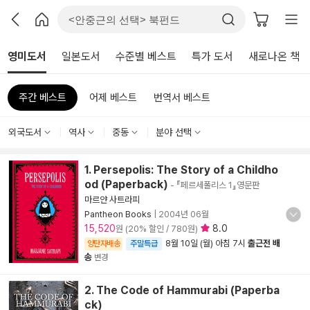
영미도서
일본도서
수준별 베스트
특가 도서
새로나온 책
주간 베스트
어제 베스트
번역서 베스트
외국도서
역사
중동
분야 선택
1. Persepolis: The Story of a Childho
od (Paperback)
- 『페르세폴리스 1』영문판
마르얀 사트라피
Pantheon Books
|
2004년 06월
15,520
8.0
원 (20% 할인 / 780원)
8월 10일 (월) 아침 7시
출근전 배
양탄자배송
주말특급
송
변경
2. The Code of Hammurabi (Paperba
ck)