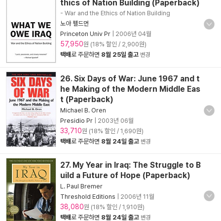
thics of Nation Building (Paperback)
- War and the Ethics of Nation Building
노아 펠드먼
Princeton Univ Pr
|
2006년 04월
57,950
원 (18% 할인 / 2,900원)
택배
로 주문하면
8월 25일 출고
변경
26. Six Days of War: June 1967 and t
he Making of the Modern Middle Eas
t (Paperback)
Michael B. Oren
Presidio Pr
|
2003년 06월
33,710
원 (18% 할인 / 1,690원)
택배
로 주문하면
8월 24일 출고
변경
27. My Year in Iraq: The Struggle to B
uild a Future of Hope (Paperback)
L. Paul Bremer
Threshold Editions
|
2006년 11월
38,080
원 (18% 할인 / 1,910원)
택배
로 주문하면
8월 24일 출고
변경