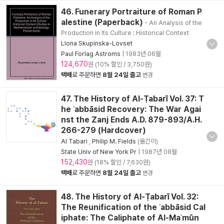
46. Funerary Portraiture of Roman P
alestine (Paperback)
- An Analysis of the
Production in Its Culture : Historical Context
Llona Skupinska-Lovset
Paul Forlag Astroms
|
1983년 06월
124,670
원 (10% 할인 / 3,750원)
택배
로 주문하면
8월 24일 출고
변경
47. The History of Al-Ṭabarī Vol. 37: T
he ʿabbāsid Recovery: The War Agai
nst the Zanj Ends A.D. 879-893/A.H.
266-279 (Hardcover)
Al Tabari
,
Philip M. Fields
(옮긴이)
State Univ of New York Pr
|
1987년 08월
152,430
원 (18% 할인 / 7,630원)
택배
로 주문하면
8월 24일 출고
변경
48. The History of Al-Ṭabarī Vol. 32:
The Reunification of the ʿabbāsid Cal
iphate: The Caliphate of Al-Maʾmūn