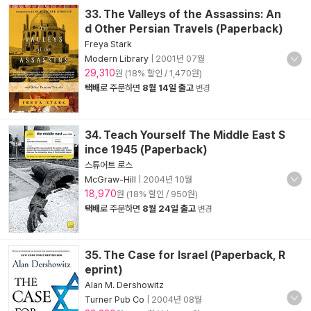
33. The Valleys of the Assassins: An
d Other Persian Travels (Paperback)
Freya Stark
Modern Library
|
2001년 07월
29,310
원 (18% 할인 / 1,470원)
택배
로 주문하면
8월 14일 출고
변경
34. Teach Yourself The Middle East S
ince 1945 (Paperback)
스튜어트 로스
McGraw-Hill
|
2004년 10월
18,970
원 (18% 할인 / 950원)
택배
로 주문하면
8월 24일 출고
변경
35. The Case for Israel (Paperback, R
eprint)
Alan M. Dershowitz
Turner Pub Co
|
2004년 08월