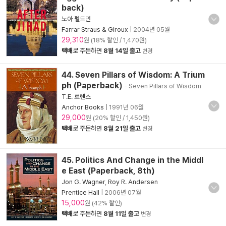
back)
노아 펠드먼
Farrar Straus & Giroux
|
2004년 05월
29,310
원 (18% 할인 / 1,470원)
택배
로 주문하면
8월 14일 출고
변경
44. Seven Pillars of Wisdom: A Trium
ph (Paperback)
- Seven Pillars of Wisdom
T.E. 로렌스
Anchor Books
|
1991년 06월
29,000
원 (20% 할인 / 1,450원)
택배
로 주문하면
8월 21일 출고
변경
45. Politics And Change in the Middl
e East (Paperback, 8th)
Jon G. Wagner
,
Roy R. Andersen
Prentice Hall
|
2006년 07월
15,000
원 (42% 할인)
택배
로 주문하면
8월 11일 출고
변경