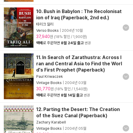
10. Bush in Babylon : The Recolonisat
ion of Iraq (Paperback, 2nd ed.)
타리크 알리
Verso Books
|
2004년 10월
37,940
원 (18% 할인 / 1,900원)
택배
로 주문하면
8월 24일 출고
변경
11. In Search of Zarathustra: Across I
ran and Central Asia to Find the Worl
d's First Prophet (Paperback)
Paul Kriwaczek
Vintage Books
|
2004년 03월
30,770
원 (18% 할인 / 1,540원)
택배
로 주문하면
8월 14일 출고
변경
12. Parting the Desert: The Creation
of the Suez Canal (Paperback)
Zachary Karabell
Vintage Books
|
2004년 05월