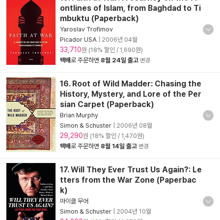
ontlines of Islam, from Baghdad to Ti
mbuktu (Paperback)
Yaroslav Trofimov
Picador USA
|
2006년 04월
33,710
원 (18% 할인 / 1,690원)
택배
로 주문하면
8월 24일 출고
변경
16. Root of Wild Madder: Chasing the
History, Mystery, and Lore of the Per
sian Carpet (Paperback)
Brian Murphy
Simon & Schuster
|
2006년 08월
29,290
원 (18% 할인 / 1,470원)
택배
로 주문하면
8월 14일 출고
변경
17. Will They Ever Trust Us Again?: Le
tters from the War Zone (Paperbac
k)
마이클 무어
Simon & Schuster
|
2004년 10월