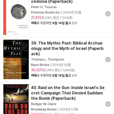
cedonia (Paperback)
Peter G. Tsouras
Potomac Books Inc
|
2004년 05월
21,910
원 (18% 할인 / 1,100원)
택배
로 주문하면
8월 14일 출고
변경
39. The Mythic Past: Biblical Archae
ology and the Myth of Israel (Paperb
ack)
Thomas L. Thompson
Basic Books
|
2000년 05월
36,620
원 (18% 할인 / 1,840원)
택배
로 주문하면
8월 14일 출고
변경
40. Raid on the Sun: Inside Israel's Se
cret Campaign That Denied Saddam
the Bomb (Paperback)
Rodger W. Claire
Broadway Books
|
2005년 03월