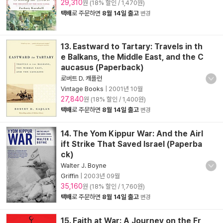
29,310
원 (18% 할인 / 1,470원)
택배
로 주문하면
8월 14일 출고
변경
13. Eastward to Tartary: Travels in th
e Balkans, the Middle East, and the C
aucasus (Paperback)
로버트 D. 캐플런
Vintage Books
|
2001년 10월
27,840
원 (18% 할인 / 1,400원)
택배
로 주문하면
8월 14일 출고
변경
14. The Yom Kippur War: And the Airl
ift Strike That Saved Israel (Paperba
ck)
Walter J. Boyne
Griffin
|
2003년 09월
35,160
원 (18% 할인 / 1,760원)
택배
로 주문하면
8월 14일 출고
변경
15. Faith at War: A Journey on the Fr