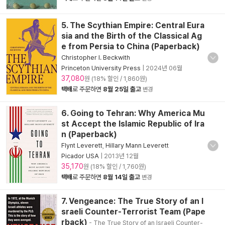
5. The Scythian Empire: Central Eura
sia and the Birth of the Classical Ag
e from Persia to China (Paperback)
Christopher I. Beckwith
Princeton University Press
|
2024년 06월
37,080
원 (18% 할인 / 1,860원)
택배
로 주문하면
8월 25일 출고
변경
6. Going to Tehran: Why America Mu
st Accept the Islamic Republic of Ira
n (Paperback)
Flynt Leverett
,
Hillary Mann Leverett
Picador USA
|
2013년 12월
35,170
원 (18% 할인 / 1,760원)
택배
로 주문하면
8월 14일 출고
변경
7. Vengeance: The True Story of an I
sraeli Counter-Terrorist Team (Pape
rback)
- The True Story of an Israeli Counter-