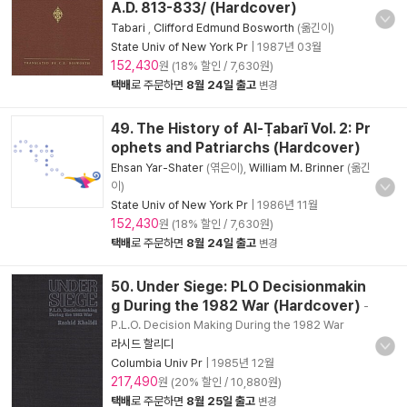
A.D. 813-833/ (Hardcover)
Tabari
,
Clifford Edmund Bosworth
(옮긴이)
State Univ of New York Pr
|
1987년 03월
152,430
원 (18% 할인 / 7,630원)
택배
로 주문하면
8월 24일 출고
변경
49. The History of Al-Ṭabarī Vol. 2: Pr
ophets and Patriarchs (Hardcover)
Ehsan Yar-Shater
(엮은이),
William M. Brinner
(옮긴
이)
State Univ of New York Pr
|
1986년 11월
152,430
원 (18% 할인 / 7,630원)
택배
로 주문하면
8월 24일 출고
변경
50. Under Siege: PLO Decisionmakin
g During the 1982 War (Hardcover)
-
P.L.O. Decision Making During the 1982 War
라시드 할리디
Columbia Univ Pr
|
1985년 12월
217,490
원 (20% 할인 / 10,880원)
택배
로 주문하면
8월 25일 출고
변경