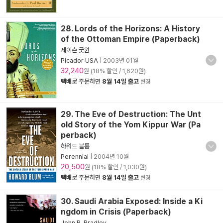
28. Lords of the Horizons: A History
of the Ottoman Empire (Paperback)
제이슨 굿윈
Picador USA
|
2003년 01월
32,240
원 (18% 할인 / 1,620원)
택배
로 주문하면
8월 14일 출고
변경
29. The Eve of Destruction: The Unt
old Story of the Yom Kippur War (Pa
perback)
하워드 블룸
Perennial
|
2004년 10월
20,500
원 (18% 할인 / 1,030원)
택배
로 주문하면
8월 14일 출고
변경
30. Saudi Arabia Exposed: Inside a Ki
ngdom in Crisis (Paperback)
John R. Bradley