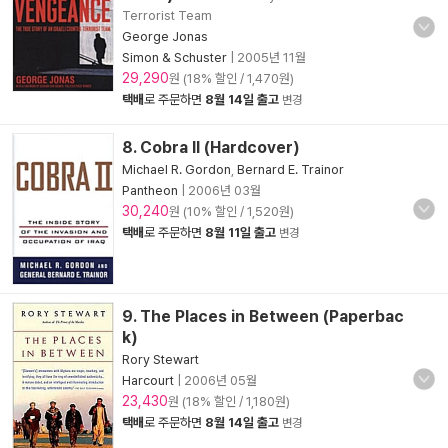
Terrorist Team
George Jonas
Simon & Schuster
|
2005년 11월
29,290
원 (18% 할인 / 1,470원)
택배
로 주문하면
8월 14일 출고
변경
8. Cobra II (Hardcover)
Michael R. Gordon
,
Bernard E. Trainor
Pantheon
|
2006년 03월
30,240
원 (10% 할인 / 1,520원)
택배
로 주문하면
8월 11일 출고
변경
9. The Places in Between (Paperbac
k)
Rory Stewart
Harcourt
|
2006년 05월
23,430
원 (18% 할인 / 1,180원)
택배
로 주문하면
8월 14일 출고
변경