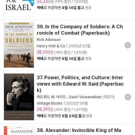
32,220
원 (18% 할인 / 1,620원)
택배
로 주문하면
8월 14일 출고
변경
36. In the Company of Soldiers: A Ch
ronicle of Combat (Paperback)
Rick Atkinson
Henry Holt & Co
|
2005년 03월
38,100
원 (18% 할인 / 1,910원)
택배
로 주문하면
8월 14일 출고
변경
37. Power, Politics, and Culture: Inter
views with Edward W. Said (Paperbac
k)
에드워드 W. 사이드
,
Gauri Viswanathan
(엮은이)
Vintage Books
|
2002년 08월
29,310
원 (18% 할인 / 1,470원)
택배
로 주문하면
8월 24일 출고
변경
38. Alexander: Invincible King of Ma