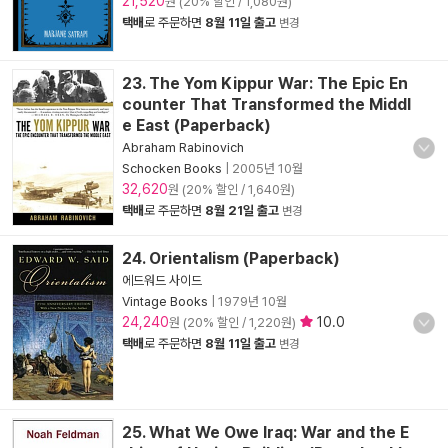
21,520
원 (20% 할인 / 1,080원)
택배
로 주문하면
8월 11일 출고
변경
23. The Yom Kippur War: The Epic En
counter That Transformed the Middl
e East (Paperback)
Abraham Rabinovich
Schocken Books
|
2005년 10월
32,620
원 (20% 할인 / 1,640원)
택배
로 주문하면
8월 21일 출고
변경
24. Orientalism (Paperback)
에드워드 사이드
Vintage Books
|
1979년 10월
24,240
10.0
원 (20% 할인 / 1,220원)
택배
로 주문하면
8월 11일 출고
변경
25. What We Owe Iraq: War and the E