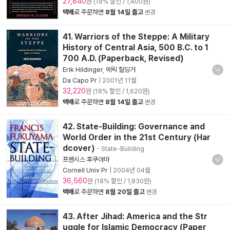
27,840
원 (18% 할인 / 1,400원)
택배
로 주문하면
8월 14일 출고
변경
41. Warriors of the Steppe: A Military
History of Central Asia, 500 B.C. to 1
700 A.D. (Paperback, Revised)
Erik Hildinger
,
에릭 힐딩거
Da Capo Pr
|
2001년 11월
32,220
원 (18% 할인 / 1,620원)
택배
로 주문하면
8월 14일 출고
변경
42. State-Building: Governance and
World Order in the 21st Century (Har
dcover)
- State-Building
프랜시스 후쿠야마
Cornell Univ Pr
|
2004년 04월
36,560
원 (18% 할인 / 1,830원)
택배
로 주문하면
8월 20일 출고
변경
43. After Jihad: America and the Str
uggle for Islamic Democracy (Paper