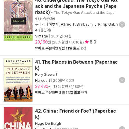
40. Underground: The Tokyo Gas Att
ack and the Japanese Psyche (Pape
rback)
- The Tokyo Gas Attack and the Japan
ese Psyche
무라카미 하루키
,
Alfred T. Birnbaum
,
J. Philip Gabri
el
(옮긴이)
Vintage
|
2001년 04월
20,160
8.0
원 (20% 할인 / 1,010원)
택배
로 주문하면
8월 11일 출고
변경
41. The Places in Between (Paperbac
k)
Rory Stewart
Harcourt
|
2006년 05월
23,430
원 (18% 할인 / 1,180원)
택배
로 주문하면
8월 14일 출고
변경
42. China : Friend or Foe? (Paperbac
k)
Hugo De Burgh