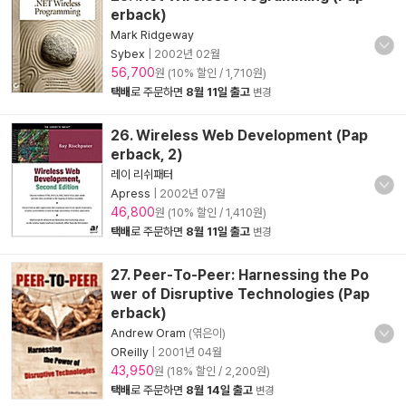
erback)
Mark Ridgeway
Sybex
|
2002년 02월
56,700
원 (10% 할인 / 1,710원)
택배
로 주문하면
8월 11일 출고
변경
26. Wireless Web Development (Pap
erback, 2)
레이 리쉬패터
Apress
|
2002년 07월
46,800
원 (10% 할인 / 1,410원)
택배
로 주문하면
8월 11일 출고
변경
27. Peer-To-Peer: Harnessing the Po
wer of Disruptive Technologies (Pap
erback)
Andrew Oram
(엮은이)
OReilly
|
2001년 04월
43,950
원 (18% 할인 / 2,200원)
택배
로 주문하면
8월 14일 출고
변경