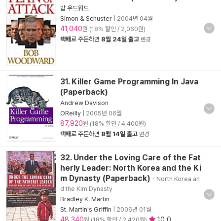
밥 우드워드
Simon & Schuster
|
2004년 04월
41,040
원 (18% 할인 / 2,060원)
택배
로 주문하면
8월 24일 출고
변경
31. Killer Game Programming In Java
(Paperback)
Andrew Davison
OReilly
|
2005년 06월
87,920
원 (18% 할인 / 4,400원)
택배
로 주문하면
8월 14일 출고
변경
32. Under the Loving Care of the Fat
herly Leader: North Korea and the Ki
m Dynasty (Paperback)
- North Korea an
d the Kim Dynasty
Bradley K. Martin
St. Martin's Griffin
|
2006년 01월
48,340
10.0
원 (18% 할인 / 2,420원)