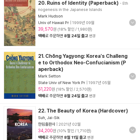
20. Ruins of Identity (Paperback)
- Eth
nogenesis in the Japanese Islands
Mark Hudson
Univ of Hawaii Pr
|
1999년 09월
39,570
원 (18% 할인 / 1,980원)
택배
로 주문하면
8월 24일 출고
변경
21. Chŏng Yagyong: Korea's Challeng
e to Orthodox Neo-Confucianism (P
aperback)
Mark Setton
State Univ of New York Pr
|
1997년 05월
51,220
원 (18% 할인 / 2,570원)
택배
로 주문하면
8월 24일 출고
변경
22. The Beauty of Korea (Hardcover)
Suh, Jai-Sik
한림출판사
|
2021년 02월
34,200
원 (10% 할인 / 1,710원)
택배
로 주문하면
8월 11일 출고
변경