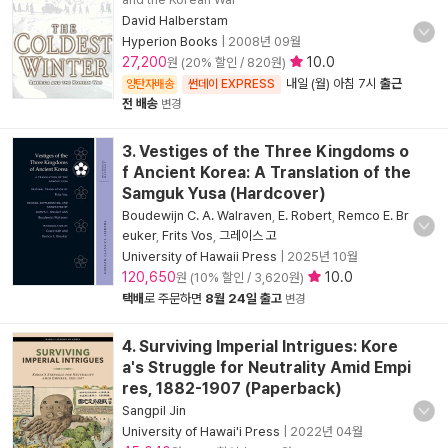
David Halberstam
Hyperion Books
|
2008년 09월
27,200
10.0
원 (20% 할인 / 820원)
내일 (월) 아침 7시
출근
양탄자배송
썬데이 EXPRESS
전 배송
변경
3. Vestiges of the Three Kingdoms o
f Ancient Korea: A Translation of the
Samguk Yusa (Hardcover)
Boudewijn C. A. Walraven
,
E. Robert
,
Remco E. Br
euker
,
Frits Vos
,
그레이스 고
University of Hawaii Press
|
2025년 10월
120,650
10.0
원 (10% 할인 / 3,620원)
택배
로 주문하면
8월 24일 출고
변경
4. Surviving Imperial Intrigues: Kore
a's Struggle for Neutrality Amid Empi
res, 1882-1907 (Paperback)
Sangpil Jin
University of Hawai'i Press
|
2022년 04월