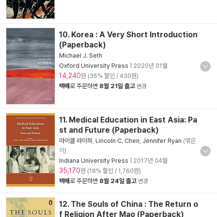
10. Korea : A Very Short Introduction
(Paperback)
Michael J. Seth
Oxford University Press
|
2020년 01월
14,240
원 (35% 할인 / 430원)
택배
로 주문하면
8월 21일 출고
변경
11. Medical Education in East Asia: Pa
st and Future (Paperback)
마이클 라이히
,
Lincoln C. Chen
,
Jennifer Ryan
(엮은
이)
Indiana University Press
|
2017년 04월
35,170
원 (18% 할인 / 1,760원)
택배
로 주문하면
8월 24일 출고
변경
12. The Souls of China : The Return o
f Religion After Mao (Paperback)