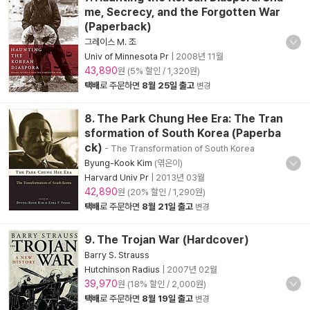
me, Secrecy, and the Forgotten War
(Paperback)
그레이스 M. 조
Univ of Minnesota Pr
|
2008년 11월
43,890
원 (5% 할인 / 1,320원)
택배
로 주문하면
8월 25일 출고
변경
8. The Park Chung Hee Era: The Tran
sformation of South Korea (Paperba
ck)
- The Transformation of South Korea
Byung-Kook Kim
(엮은이)
Harvard Univ Pr
|
2013년 03월
42,890
원 (20% 할인 / 1,290원)
택배
로 주문하면
8월 21일 출고
변경
9. The Trojan War (Hardcover)
Barry S. Strauss
Hutchinson Radius
|
2007년 02월
39,970
원 (18% 할인 / 2,000원)
택배
로 주문하면
8월 19일 출고
변경