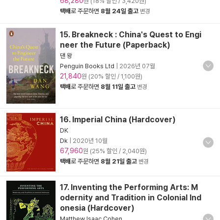
68,280
원 (18% 할인 / 3,420원)
택배
로 주문하면
8월 24일 출고
변경
15. Breakneck : China's Quest to Engi
neer the Future (Paperback)
댄 왕
Penguin Books Ltd
|
2026년 07월
21,840
원 (20% 할인 / 1,100원)
택배
로 주문하면
8월 11일 출고
변경
16. Imperial China (Hardcover)
DK
Dk
|
2020년 10월
67,960
원 (25% 할인 / 2,040원)
택배
로 주문하면
8월 21일 출고
변경
17. Inventing the Performing Arts: M
odernity and Tradition in Colonial Ind
onesia (Hardcover)
Matthew Isaac Cohen