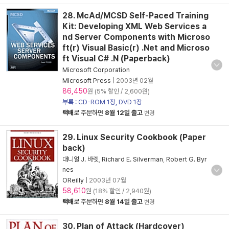
28. McAd/MCSD Self-Paced Training
Kit: Developing XML Web Services a
nd Server Components with Microso
ft(r) Visual Basic(r) .Net and Microso
ft Visual C# .N (Paperback)
Microsoft Corporation
Microsoft Press
|
2003년 02월
86,450
원 (5% 할인 / 2,600원)
부록 : CD-ROM 1장, DVD 1장
택배
로 주문하면
8월 12일 출고
변경
29. Linux Security Cookbook (Paper
back)
대니얼 J. 바렛
,
Richard E. Silverman
,
Robert G. Byr
nes
OReilly
|
2003년 07월
58,610
원 (18% 할인 / 2,940원)
택배
로 주문하면
8월 14일 출고
변경
30. Plan of Attack (Hardcover)