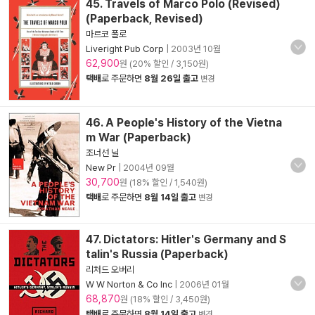
45. Travels of Marco Polo (Revised)
(Paperback, Revised)
마르코 폴로
Liveright Pub Corp
|
2003년 10월
62,900
원 (20% 할인 / 3,150원)
택배
로 주문하면
8월 26일 출고
변경
46. A People's History of the Vietna
m War (Paperback)
조너선 닐
New Pr
|
2004년 09월
30,700
원 (18% 할인 / 1,540원)
택배
로 주문하면
8월 14일 출고
변경
47. Dictators: Hitler's Germany and S
talin's Russia (Paperback)
리처드 오버리
W W Norton & Co Inc
|
2006년 01월
68,870
원 (18% 할인 / 3,450원)
택배
로 주문하면
8월 14일 출고
변경