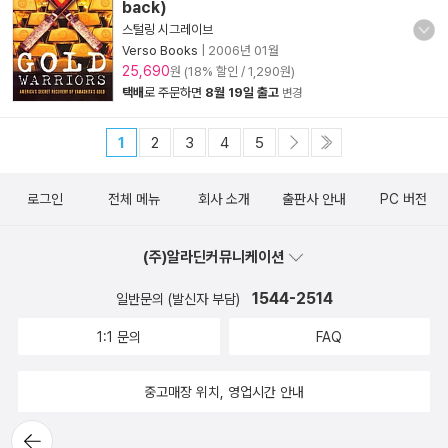
back)
스털링 시그레이브
Verso Books
|
2006년 01월
25,690
원 (18% 할인 / 1,290원)
택배
로 주문하면
8월 19일 출고
변경
1
2
3
4
5
로그인
전체 메뉴
회사 소개
출판사 안내
PC 버전
(주)알라딘커뮤니케이션
1544-2514
일반문의 (발신자 부담)
1:1 문의
FAQ
중고매장 위치, 영업시간 안내
뒤로가