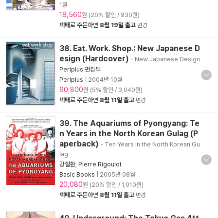
1월
18,560
원 (20% 할인 / 930원)
택배
로 주문하면
8월 19일 출고
변경
38. Eat. Work. Shop.: New Japanese D
esign (Hardcover)
- New Japanese Design
Periplus 편집부
Periplus
|
2004년 10월
60,800
원 (5% 할인 / 3,040원)
택배
로 주문하면
8월 11일 출고
변경
39. The Aquariums of Pyongyang: Te
n Years in the North Korean Gulag (P
aperback)
- Ten Years in the North Korean Gu
lag
강철환
,
Pierre Rigoulot
Basic Books
|
2005년 08월
20,080
원 (20% 할인 / 1,010원)
택배
로 주문하면
8월 11일 출고
변경