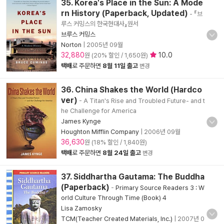
35. Korea's Place in the Sun: A Mode
rn History (Paperback, Updated)
- 『브
루스 커밍스의 한국현대사』원서
브루스 커밍스
Norton
|
2005년 09월
32,880
10.0
원 (20% 할인 / 1,650원)
택배
로 주문하면
8월 11일 출고
변경
36. China Shakes the World (Hardco
ver)
- A Titan's Rise and Troubled Future- and t
he Challenge for America
James Kynge
Houghton Mifflin Company
|
2006년 09월
36,630
원 (18% 할인 / 1,840원)
택배
로 주문하면
8월 24일 출고
변경
37. Siddhartha Gautama: The Buddha
(Paperback)
-
Primary Source Readers 3 : W
orld Culture Through Time (Book) 4
Lisa Zamosky
TCM(Teacher Created Materials, Inc.)
|
2007년 0