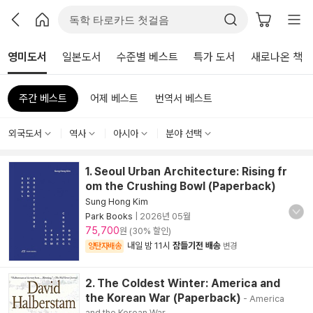
영미도서
일본도서
수준별 베스트
특가 도서
새로나온 책
주간 베스트
어제 베스트
번역서 베스트
외국도서
역사
아시아
분야 선택
1. Seoul Urban Architecture: Rising fr
om the Crushing Bowl (Paperback)
Sung Hong Kim
Park Books
|
2026년 05월
75,700
원 (30% 할인)
내일 밤 11시
잠들기전 배송
양탄자배송
변경
2. The Coldest Winter: America and
the Korean War (Paperback)
- America
and the Korean War