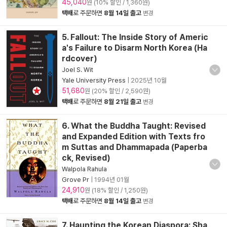
45,040
원 (10% 할인 / 1,360원)
택배
로 주문하면
8월 14일 출고
변경
5. Fallout: The Inside Story of Americ
a's Failure to Disarm North Korea (Ha
rdcover)
Joel S. Wit
Yale University Press
|
2025년 10월
51,680
원 (20% 할인 / 2,590원)
택배
로 주문하면
8월 21일 출고
변경
6. What the Buddha Taught: Revised
and Expanded Edition with Texts fro
m Suttas and Dhammapada (Paperba
ck, Revised)
Walpola Rahula
Grove Pr
|
1994년 01월
24,910
원 (18% 할인 / 1,250원)
택배
로 주문하면
8월 14일 출고
변경
7. Haunting the Korean Diaspora: Sha