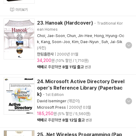
미리보기
23. Hanoak (Hardcover)
- Traditional Kor
ean Homes
Choi, Jae-Soon
,
Chun, Jin-Hee
,
Hong, Hyung-Oc
k
,
Kang, Soon-Joo
,
Kim, Dae-Nyun
,
Suh, Jai-Sik
(사진)
한림출판사
|
2000년 01월
34,200
원 (10% 할인 / 1,710원)
택배
로 주문하면
8월 11일 출고
변경
24. Microsoft Active Directory Devel
oper's Reference Library (Paperbac
k)
- 1st Edition
David Iseminger
(엮은이)
Microsoft Press
|
2000년 03월
185,250
원 (5% 할인 / 5,560원)
택배
로 주문하면
8월 12일 출고
변경
25. .Net Wireless Programming (Pap