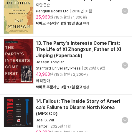
이안 존슨
Penguin Books Ltd
|
2018년 01월
25,960
원 (18% 할인 / 1,300원)
택배
로 주문하면
8월 19일 출고
변경
13. The Party's Interests Come First:
The Life of XI Zhongxun, Father of XI
Jinping (Paperback)
Joseph Torigian
Stanford University Press
|
2026년 09월
43,960
원 (18% 할인 / 2,200원)
예약판매
택배
로 주문하면
9월 17일 출고
변경
14. Fallout: The Inside Story of Ameri
ca's Failure to Disarm North Korea
(MP3 CD)
Joel S. Wit
Tantor
|
2025년 11월