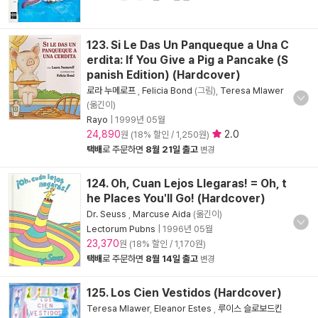
123. Si Le Das Un Panqueque a Una C
erdita: If You Give a Pig a Pancake (S
panish Edition) (Hardcover)
로라 누메로프
,
Felicia Bond
(그림),
Teresa Mlawer
(옮긴이)
Rayo
|
1999년 05월
24,890
2.0
원 (18% 할인 / 1,250원)
택배
로 주문하면
8월 21일 출고
변경
124. Oh, Cuan Lejos Llegaras! = Oh, t
he Places You'll Go! (Hardcover)
Dr. Seuss
,
Marcuse Aida
(옮긴이)
Lectorum Pubns
|
1996년 05월
23,370
원 (18% 할인 / 1,170원)
택배
로 주문하면
8월 14일 출고
변경
125. Los Cien Vestidos (Hardcover)
Teresa Mlawer
,
Eleanor Estes
,
루이스 슬로보드킨