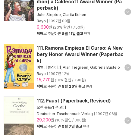
ition) a Caldecott Award Winner (Pa
perback)
John Steptoe
,
Clarita Kohen
Rayo
|
1997년 09월
9,600
원 (20% 할인 / 750원)
택배
로 주문하면
8월 11일 출고
변경
111. Ramona Empieza El Curso: A New
bery Honor Award Winner (Paperbac
k)
비벌리 클리어리
,
Alan Tiegreen
,
Gabriela Bustelo
Rayo
|
1997년 12월
15,770
원 (10% 할인 / 790원)
택배
로 주문하면
8월 26일 출고
변경
112. Faust (Paperback, Revised)
요한 볼프강 폰 괴테
Deutscher Taschenbuch Verlag
|
1997년 06월
29,300
원 (10% 할인 / 300원)
택배
로 주문하면
9월 7일 출고
변경