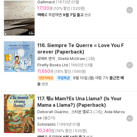
Gallimard
|
1972년 01월
17,120
원 (10% 할인 / 520원)
택배
로 주문하면
9월 7일 출고
변경
116. Siempre Te Querre = Love You F
orever (Paperback)
로버트 먼치
,
Sheila McGraw
(그림)
Firefly Books Ltd
|
1992년 03월
11,650
원 (18% 할인 / 590원)
8월 10일 (월) 아침 7시
출근전 배
양탄자배송
주말특급
송
변경
117. 풲u Mam?Es Una Llama? (Is Your
Mama a Llama?) (Paperback)
Deborah Guarino
,
스티븐 켈로그
(그림),
Aida Marcu
se
(옮긴이)
Scholastic
|
1993년 01월
10,240
원 (18% 할인 / 520원)