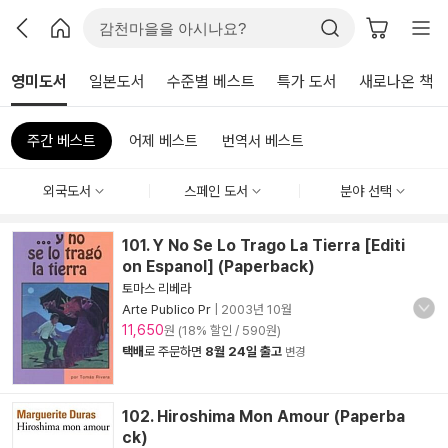
영미도서
일본도서
수준별 베스트
특가 도서
새로나온 책
주간 베스트
어제 베스트
번역서 베스트
외국도서
스페인 도서
분야 선택
101. Y No Se Lo Trago La Tierra [Editi
on Espanol] (Paperback)
토마스 리베라
Arte Publico Pr
|
2003년 10월
11,650
원 (18% 할인 / 590원)
택배
로 주문하면
8월 24일 출고
변경
102. Hiroshima Mon Amour (Paperba
ck)