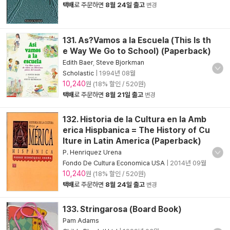
택배
로 주문하면
8월 24일 출고
변경
131. As?Vamos a la Escuela (This Is th
e Way We Go to School) (Paperback)
Edith Baer
,
Steve Bjorkman
Scholastic
|
1994년 08월
10,240
원 (18% 할인 / 520원)
택배
로 주문하면
8월 21일 출고
변경
132. Historia de la Cultura en la Amb
erica Hispbanica = The History of Cu
lture in Latin America (Paperback)
P. Henriquez Urena
Fondo De Cultura Economica USA
|
2014년 09월
10,240
원 (18% 할인 / 520원)
택배
로 주문하면
8월 24일 출고
변경
133. Stringarosa (Board Book)
Pam Adams