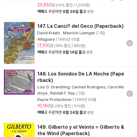
23,850
원 (10% 할인 / 1,200원)
택배
로 주문하면
8월 26일 출고
변경
147. La Canci? del Geco (Paperback)
David Kraatz
,
Mauricio Luengas
(그림)
Alfaguara
|
1995년 05월
17,510
원 (18% 할인 / 880원)
택배
로 주문하면
8월 14일 출고
변경
148. Los Sonidos De LA Noche (Pape
rback)
Lois G. Grambling
,
Carmen Rodriguez
,
Carol Mo
ntoya
,
Randall F. Ray
(그림)
Rayve Productions
|
1996년 04월
10,180
원 (18% 할인 / 510원)
택배
로 주문하면
8월 24일 출고
변경
149. Gilberto y el Veinto = Gilberto &
the Wind (Paperback)