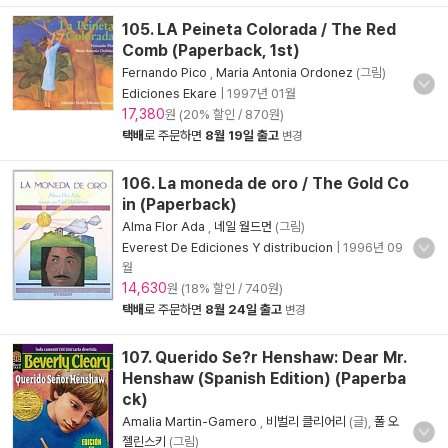
105. LA Peineta Colorada / The Red
Comb (Paperback, 1st)
Fernando Pico
,
Maria Antonia Ordonez
(그림)
Ediciones Ekare
|
1997년 01월
17,380
원 (20% 할인 / 870원)
택배
로 주문하면
8월 19일 출고
변경
106. La moneda de oro / The Gold Co
in (Paperback)
Alma Flor Ada
,
네일 월드먼
(그림)
Everest De Ediciones Y distribucion
|
1996년 09
월
14,630
원 (18% 할인 / 740원)
택배
로 주문하면
8월 24일 출고
변경
107. Querido Se?r Henshaw: Dear Mr.
Henshaw (Spanish Edition) (Paperba
ck)
Amalia Martin-Gamero
,
비벌리 클리어리
(글),
폴 오
젤린스키
(그림)