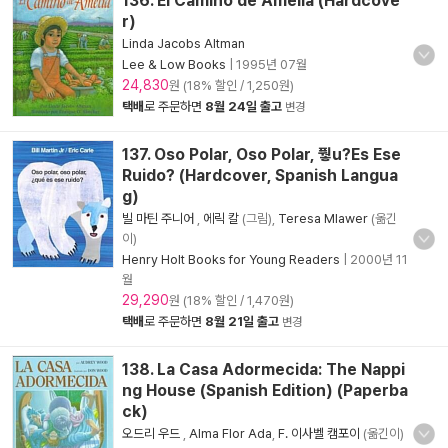
136. El Camino de Amelia (Hardcove
r)
Linda Jacobs Altman
Lee & Low Books
|
1995년 07월
24,830
원 (18% 할인 / 1,250원)
택배
로 주문하면
8월 24일 출고
변경
137. Oso Polar, Oso Polar, 풯u?Es Ese
Ruido? (Hardcover, Spanish Langua
g)
빌 마틴 주니어
,
에릭 칼
(그림),
Teresa Mlawer
(옮긴
이)
Henry Holt Books for Young Readers
|
2000년 11
월
29,290
원 (18% 할인 / 1,470원)
택배
로 주문하면
8월 21일 출고
변경
138. La Casa Adormecida: The Nappi
ng House (Spanish Edition) (Paperba
ck)
오드리 우드
,
Alma Flor Ada
,
F. 이사벨 캠포이
(옮긴이)