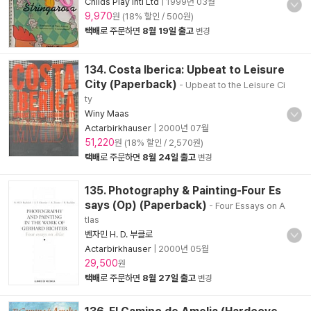
Childs Play Intl Ltd
|
1999년 03월
9,970
원 (18% 할인 / 500원)
택배
로 주문하면
8월 19일 출고
변경
134. Costa Iberica: Upbeat to Leisure
City (Paperback)
- Upbeat to the Leisure Ci
ty
Winy Maas
Actarbirkhauser
|
2000년 07월
51,220
원 (18% 할인 / 2,570원)
택배
로 주문하면
8월 24일 출고
변경
135. Photography & Painting-Four Es
says (Op) (Paperback)
- Four Essays on A
tlas
벤자민 H. D. 부클로
Actarbirkhauser
|
2000년 05월
29,500
원
택배
로 주문하면
8월 27일 출고
변경