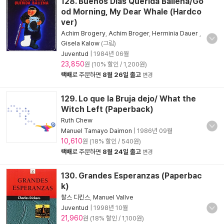
128. Buenos Dias Querida Ballena/Go
od Morning, My Dear Whale (Hardco
ver)
Achim Brogery
,
Achim Broger
,
Herminia Dauer
,
Gisela Kalow
(그림)
Juventud
|
1984년 06월
23,850
원 (10% 할인 / 1,200원)
택배
로 주문하면
8월 26일 출고
변경
129. Lo que la Bruja dejo/ What the
Witch Left (Paperback)
Ruth Chew
Manuel Tamayo Daimon
|
1986년 09월
10,610
원 (18% 할인 / 540원)
택배
로 주문하면
8월 24일 출고
변경
130. Grandes Esperanzas (Paperbac
k)
찰스 디킨스
,
Manuel Vallve
Juventud
|
1998년 10월
21,960
원 (18% 할인 / 1,100원)