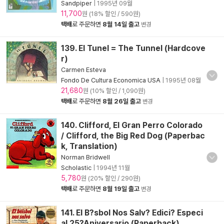
Sandpiper
|
1995년 09월
11,700
원 (18% 할인 / 590원)
택배
로 주문하면
8월 14일 출고
변경
139. El Tunel = The Tunnel (Hardcove
r)
Carmen Esteva
Fondo De Cultura Economica USA
|
1995년 08월
21,680
원 (10% 할인 / 1,090원)
택배
로 주문하면
8월 26일 출고
변경
140. Clifford, El Gran Perro Colorado
/ Clifford, the Big Red Dog (Paperbac
k, Translation)
Norman Bridwell
Scholastic
|
1994년 11월
5,780
원 (20% 할인 / 290원)
택배
로 주문하면
8월 19일 출고
변경
141. El B?sbol Nos Salv? Edici? Especi
al 25?Aniversario (Paperback)