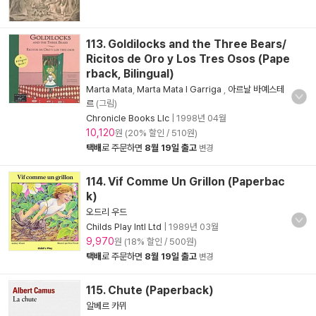
113. Goldilocks and the Three Bears/
Ricitos de Oro y Los Tres Osos (Pape
rback, Bilingual)
Marta Mata
,
Marta Mata I Garriga
,
아르날 바예스테
르
(그림)
Chronicle Books Llc
|
1998년 04월
10,120
원 (20% 할인 / 510원)
택배
로 주문하면
8월 19일 출고
변경
114. Vif Comme Un Grillon (Paperbac
k)
오드리 우드
Childs Play Intl Ltd
|
1989년 03월
9,970
원 (18% 할인 / 500원)
택배
로 주문하면
8월 19일 출고
변경
115. Chute (Paperback)
알베르 카뮈