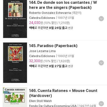
144. De donde son los cantantes / W
here are the singers (Paperback)
Roberto Gonzalez Echevarria
(엮은이)
Catedra Ediciones
|
1997년 01월
24,030
원 (10% 할인 / 1,210원)
택배
로 주문하면
8월 26일 출고
변경
145. Paradiso (Paperback)
Jose Lezama Lima
Catedra Ediciones
|
1990년 01월
32,300
원 (10% 할인 / 1,620원)
택배
로 주문하면
8월 27일 출고
변경
146. Cuenta Ratones = Mouse Count
(Hardcover)
Ellen Stoll Walsh
Fondo De Cultura Economica USA
|
1997년 04월