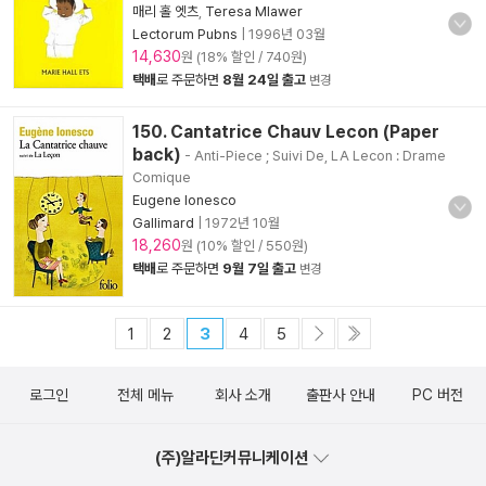
매리 홀 엣츠
,
Teresa Mlawer
Lectorum Pubns
|
1996년 03월
14,630
원 (18% 할인 / 740원)
택배
로 주문하면
8월 24일 출고
변경
150. Cantatrice Chauv Lecon (Paper
back)
- Anti-Piece ; Suivi De, LA Lecon : Drame
Comique
Eugene Ionesco
Gallimard
|
1972년 10월
18,260
원 (10% 할인 / 550원)
택배
로 주문하면
9월 7일 출고
변경
1
2
3
4
5
로그인
전체 메뉴
회사 소개
출판사 안내
PC 버전
(주)알라딘커뮤니케이션