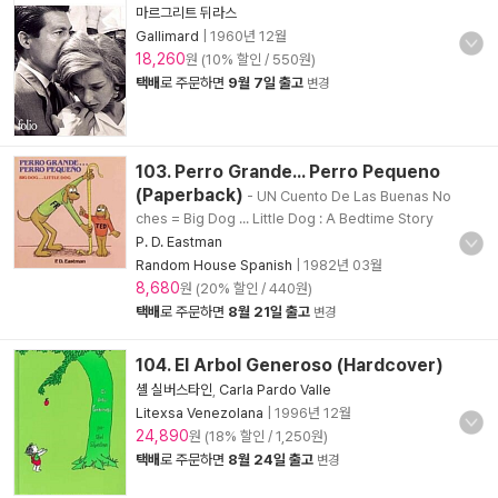
마르그리트 뒤라스
Gallimard
|
1960년 12월
18,260
원 (10% 할인 / 550원)
택배
로 주문하면
9월 7일 출고
변경
103. Perro Grande... Perro Pequeno
(Paperback)
- UN Cuento De Las Buenas No
ches = Big Dog ... Little Dog : A Bedtime Story
P. D. Eastman
Random House Spanish
|
1982년 03월
8,680
원 (20% 할인 / 440원)
택배
로 주문하면
8월 21일 출고
변경
104. El Arbol Generoso (Hardcover)
셸 실버스타인
,
Carla Pardo Valle
Litexsa Venezolana
|
1996년 12월
24,890
원 (18% 할인 / 1,250원)
택배
로 주문하면
8월 24일 출고
변경