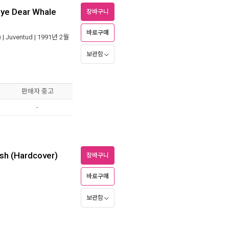
bye Dear Whale
장바구니
바로구매
 |
Juventud
| 1991년 2월
보관함
판매자 중고
-
ish (Hardcover)
장바구니
바로구매
보관함