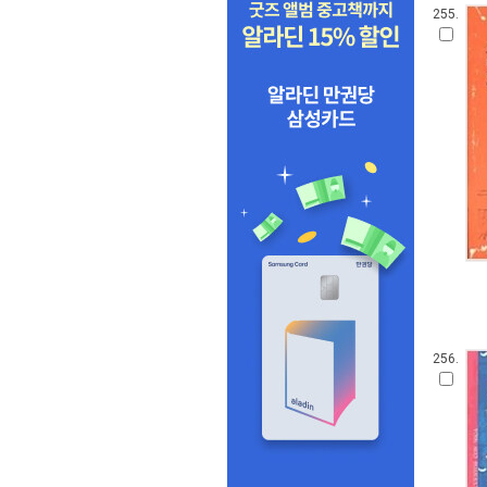
255.
256.