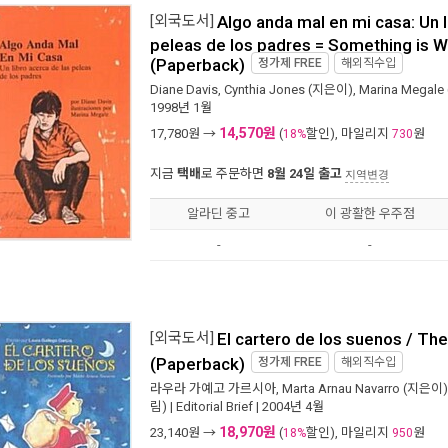
[외국도서]
Algo anda mal en mi casa: Un l
peleas de los padres = Something is 
(Paperback)
정가제
FREE
해외직수입
Diane Davis
,
Cynthia Jones
(지은이),
Marina Megale
1998년 1월
14,570원
17,780
원 →
(
할인), 마일리지
원
18%
730
지금
택배
로 주문하면
8월 24일 출고
지역변경
알라딘 중고
이 광활한 우주점
-
-
[외국도서]
El cartero de los suenos / T
(Paperback)
정가제
FREE
해외직수입
라우라 가예고 가르시아
,
Marta Arnau Navarro
(지은이)
림) |
Editorial Brief
| 2004년 4월
18,970원
23,140
원 →
(
할인), 마일리지
원
18%
950