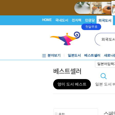
HOME
국내도서
전자책
만권당
외국도서
첫달무료
외국도
분야보기
일본도서
베스트셀러
새로나
일본어입력
베스트셀러
영미 도서 베스트
일본 도서 
스페
종합