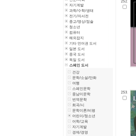
252.
자기계발
과학/수학/생태
전기/자서전
종교/명상/점술
청소년
컴퓨터
해외잡지
기타 언어권 도서
일본 도서
중국 도서
독일 도서
스페인 도서
건강
문학/소설/만화
여행
스페인문학
253.
중남미문학
번역문학
희곡/시
문학이론/비평
어린이/청소년
어학/교육
자기계발
경제/경영