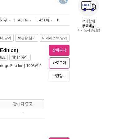
351위
401위
451위
니 담기
보관함 담기
마이리스트 담기
Edition)
장바구니
REE
해외직수입
바로구매
ridge Pub Inc
| 1993년 2
보관함
판매자 중고
-