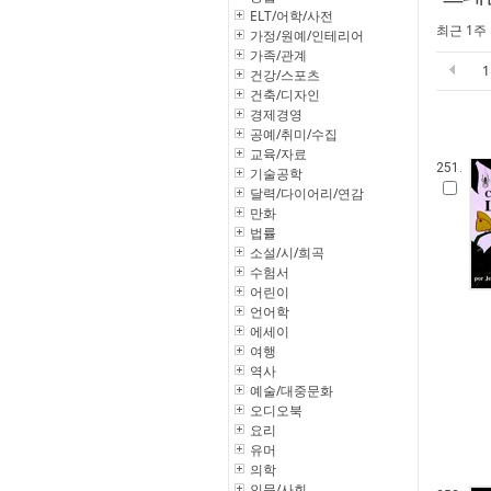
ELT/어학/사전
최근 1주
가정/원예/인테리어
가족/관계
건강/스포츠
건축/디자인
경제경영
공예/취미/수집
교육/자료
251.
기술공학
달력/다이어리/연감
만화
법률
소설/시/희곡
수험서
어린이
언어학
에세이
여행
역사
예술/대중문화
오디오북
요리
유머
의학
인문/사회