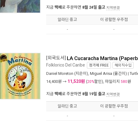
지금
택배
로 주문하면
8월 24일 출고
지역변경
알라딘 중고
이 광활한 우주점
-
-
[외국도서]
LA Cucaracha Martina (Paperb
Folklorico Del Caribe
정가제
FREE
해외직수입
Daniel Moreton
(지은이),
Miguel Arisa
(옮긴이) |
Turt
11,520원
14,400
원 →
(
할인), 마일리지
원
20%
580
지금
택배
로 주문하면
8월 19일 출고
지역변경
알라딘 중고
이 광활한 우주점
-
-