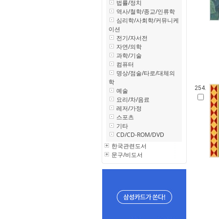
법률/정치
역사/철학/종교/인류학
심리학/사회학/커뮤니케
이션
전기/자서전
자연/의학
과학/기술
컴퓨터
명상/점술/타로/대체의
학
254.
예술
요리/차/음료
레저/가정
스포츠
기타
CD/CD-ROM/DVD
한국관련도서
문구/비도서