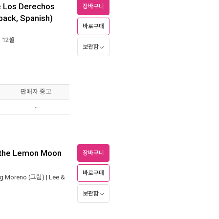
e Los Derechos
장바구니
back, Spanish)
바로구매
년 12월
보관함
판매자 중고
-
r the Lemon Moon
장바구니
바로구매
ng Moreno
(그림) |
Lee &
보관함