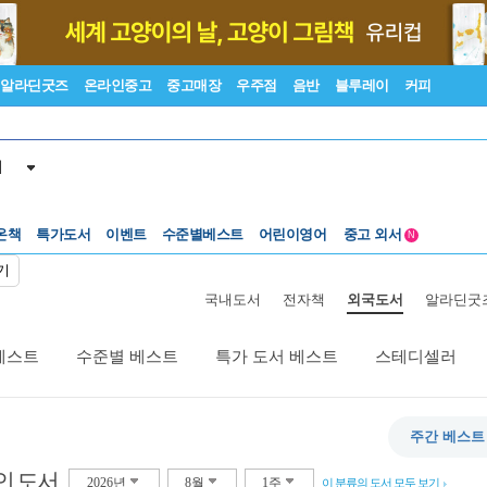
알라딘굿즈
온라인중고
중고매장
우주점
음반
블루레이
커피
서
수준별베스트
중고 외서
온책
특가도서
이벤트
어린이영어
N
Lexile®
5백원부터
기
수준별베스트
중고 외서
국내도서
전자책
외국도서
알라딘굿
베스트
수준별 베스트
특가 도서 베스트
스테디셀러
주간 베스트
인 도서
2026년
8월
1주
이 분류의 도서 모두 보기