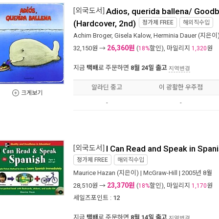
[외국도서]
Adios, querida ballena/ Good
(Hardcover, 2nd)
정가제
FREE
해외직수입
Achim Broger
,
Gisela Kalow
,
Herminia Dauer
(지은이)
26,360원
32,150
원 →
(
할인), 마일리지
원
18%
1,320
지금
택배
로 주문하면
8월 24일 출고
지역변경
알라딘 중고
이 광활한 우주점
크게보기
-
-
[외국도서]
I Can Read and Speak in Span
정가제
FREE
해외직수입
Maurice Hazan
(지은이) |
McGraw-Hill
| 2005년 8월
23,370원
28,510
원 →
(
할인), 마일리지
원
18%
1,170
세일즈포인트 :
12
지금
택배
로 주문하면
8월 14일 출고
지역변경