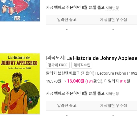
지금
택배
로 주문하면
8월 24일 출고
지역변경
알라딘 중고
이 광활한 우주점
-
-
[외국도서]
La Historia de Johnny Apples
정가제
FREE
해외직수입
알리키 브란덴베르크
(지은이) |
Lectorum Pubns
| 199
16,040원
19,570
원 →
(
할인), 마일리지
원
18%
810
지금
택배
로 주문하면
8월 24일 출고
지역변경
알라딘 중고
이 광활한 우주점
-
-