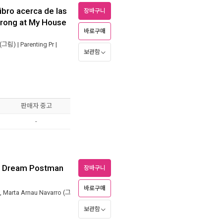
ibro acerca de las
장바구니
Wrong at My House
바로구매
(그림) |
Parenting Pr
|
보관함
판매자 중고
-
he Dream Postman
장바구니
바로구매
,
Marta Arnau Navarro
(그
보관함