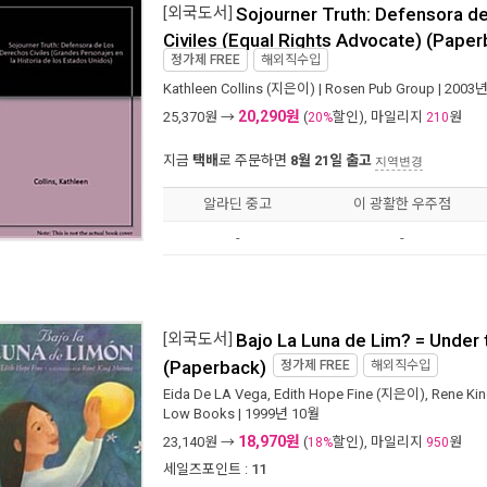
[외국도서]
Sojourner Truth: Defensora d
Civiles (Equal Rights Advocate) (Paper
정가제
FREE
해외직수입
Kathleen Collins
(지은이) |
Rosen Pub Group
| 2003
20,290원
25,370
원 →
(
할인), 마일리지
원
20%
210
지금
택배
로 주문하면
8월 21일 출고
지역변경
알라딘 중고
이 광활한 우주점
-
-
[외국도서]
Bajo La Luna de Lim? = Unde
(Paperback)
정가제
FREE
해외직수입
Eida De LA Vega
,
Edith Hope Fine
(지은이),
Rene Ki
Low Books
| 1999년 10월
18,970원
23,140
원 →
(
할인), 마일리지
원
18%
950
세일즈포인트 :
11