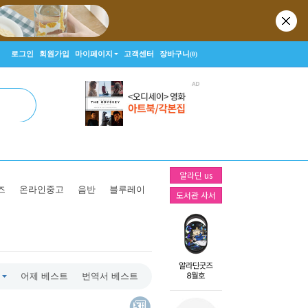
로그인
회원가입
마이페이지
고객센터
장바구니
(0)
알라딘 us
즈
온라인중고
음반
블루레이
도서관 사서
어제 베스트
번역서 베스트