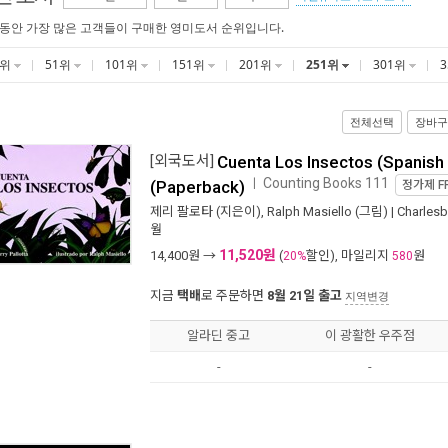
 동안 가장 많은 고객들이 구매한 영미도서 순위입니다.
1위
51위
101위
151위
201위
251위
301위
전체선택
장바구
[외국도서]
Cuenta Los Insectos (Spanish 
Counting Books 111
ㅣ
(Paperback)
정가제
F
제리 팔로타
(지은이),
Ralph Masiello
(그림) |
Charlesb
월
11,520원
14,400
원 →
(
할인), 마일리지
원
20%
580
지금
택배
로 주문하면
8월 21일 출고
지역변경
알라딘 중고
이 광활한 우주점
-
-