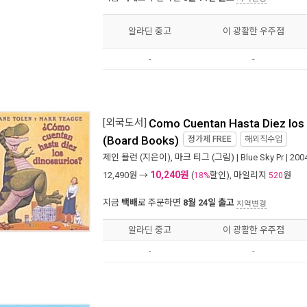
알라딘 중고
이 광활한 우주점
-
-
[외국도서]
Como Cuentan Hasta Diez los
(Board Books)
정가제
FREE
해외직수입
제인 욜런
(지은이),
마크 티그
(그림) |
Blue Sky Pr
| 20
10,240원
12,490
원 →
(
할인), 마일리지
원
18%
520
지금
택배
로 주문하면
8월 24일 출고
지역변경
알라딘 중고
이 광활한 우주점
-
-