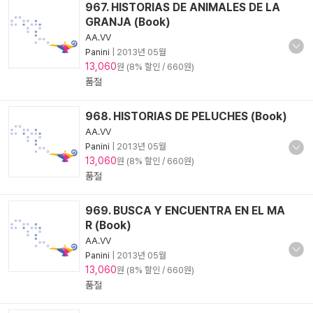
967. HISTORIAS DE ANIMALES DE LA
GRANJA (Book)
AA.VV
Panini
|
2013년 05월
13,060
원 (8% 할인 / 660원)
품절
968. HISTORIAS DE PELUCHES (Book)
AA.VV
Panini
|
2013년 05월
13,060
원 (8% 할인 / 660원)
품절
969. BUSCA Y ENCUENTRA EN EL MA
R (Book)
AA.VV
Panini
|
2013년 05월
13,060
원 (8% 할인 / 660원)
품절