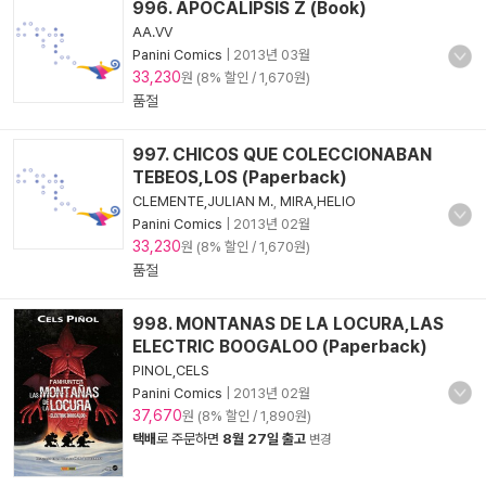
996. APOCALIPSIS Z (Book)
AA.VV
Panini Comics
|
2013년 03월
33,230
원 (8% 할인 / 1,670원)
품절
997. CHICOS QUE COLECCIONABAN
TEBEOS,LOS (Paperback)
CLEMENTE,JULIAN M.
,
MIRA,HELIO
Panini Comics
|
2013년 02월
33,230
원 (8% 할인 / 1,670원)
품절
998. MONTANAS DE LA LOCURA,LAS
ELECTRIC BOOGALOO (Paperback)
PINOL,CELS
Panini Comics
|
2013년 02월
37,670
원 (8% 할인 / 1,890원)
택배
로 주문하면
8월 27일 출고
변경