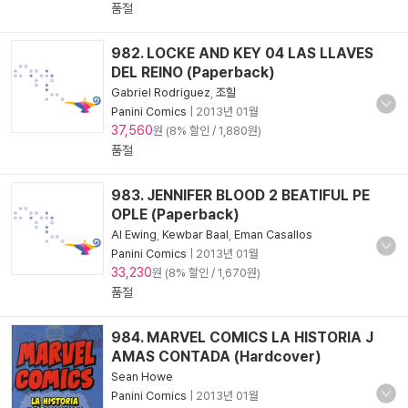
품절
982. LOCKE AND KEY 04 LAS LLAVES
DEL REINO (Paperback)
Gabriel Rodriguez
,
조힐
Panini Comics
|
2013년 01월
37,560
원 (8% 할인 / 1,880원)
품절
983. JENNIFER BLOOD 2 BEATIFUL PE
OPLE (Paperback)
Al Ewing
,
Kewbar Baal
,
Eman Casallos
Panini Comics
|
2013년 01월
33,230
원 (8% 할인 / 1,670원)
품절
984. MARVEL COMICS LA HISTORIA J
AMAS CONTADA (Hardcover)
Sean Howe
Panini Comics
|
2013년 01월