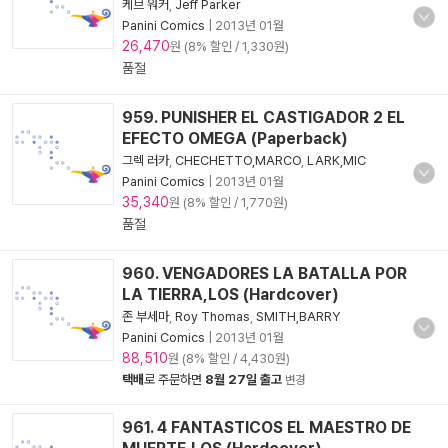
케브 워커
,
Jeff Parker
Panini Comics
|
2013년 01월
26,470
원 (8% 할인 / 1,330원)
품절
959. PUNISHER EL CASTIGADOR 2 EL
EFECTO OMEGA (Paperback)
그렉 러카
,
CHECHETTO,MARCO
,
LARK,MIC
Panini Comics
|
2013년 01월
35,340
원 (8% 할인 / 1,770원)
품절
960. VENGADORES LA BATALLA POR
LA TIERRA,LOS (Hardcover)
존 부세마
,
Roy Thomas
,
SMITH,BARRY
Panini Comics
|
2013년 01월
88,510
원 (8% 할인 / 4,430원)
택배
로 주문하면
8월 27일 출고
변경
961. 4 FANTASTICOS EL MAESTRO DE