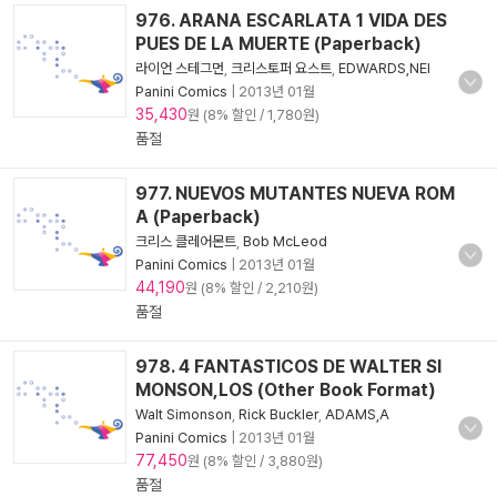
976. ARANA ESCARLATA 1 VIDA DES
PUES DE LA MUERTE (Paperback)
라이언 스테그먼
,
크리스토퍼 요스트
,
EDWARDS,NEI
Panini Comics
|
2013년 01월
35,430
원 (8% 할인 / 1,780원)
품절
977. NUEVOS MUTANTES NUEVA ROM
A (Paperback)
크리스 클레어몬트
,
Bob McLeod
Panini Comics
|
2013년 01월
44,190
원 (8% 할인 / 2,210원)
품절
978. 4 FANTASTICOS DE WALTER SI
MONSON,LOS (Other Book Format)
Walt Simonson
,
Rick Buckler
,
ADAMS,A
Panini Comics
|
2013년 01월
77,450
원 (8% 할인 / 3,880원)
품절