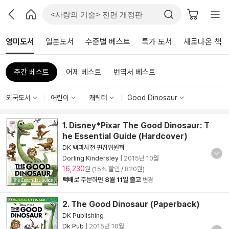
영미도서
일본도서
수준별 베스트
특가 도서
새로나온 책
주간 베스트
어제 베스트
번역서 베스트
외국도서
어린이
캐릭터
Good Dinosaur
1. Disney*Pixar The Good Dinosaur: T
he Essential Guide (Hardcover)
DK 백과사전 편집위원회
Dorling Kindersley
|
2015년 10월
16,230
원 (15% 할인 / 820원)
택배
로 주문하면
8월 11일 출고
변경
2. The Good Dinosaur (Paperback)
DK Publishing
Dk Pub
|
2015년 10월