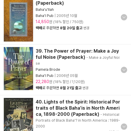
(Paperback)
Baha'u'llah
Baha'I Pub
|
2005년 10월
14,850
원 (18% 할인 / 750원)
택배
로 주문하면
8월 20일 출고
변경
39. The Power of Prayer: Make a Joy
ful Noise (Paperback)
- Make a Joyful Noi
se
Pamela Brode
Baha'I Pub
|
2006년 05월
22,280
원 (18% 할인 / 1,120원)
택배
로 주문하면
8월 21일 출고
변경
40. Lights of the Spirit: Historical Por
traits of Black Baha'is in North Ameri
ca, 1898-2000 (Paperback)
- Historical
Portraits of Black Baha'? in North America : 1989-
2000