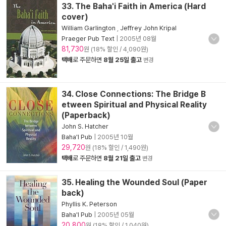
33. The Baha'i Faith in America (Hard
cover)
William Garlington
,
Jeffrey John Kripal
Praeger Pub Text
|
2005년 08월
81,730
원 (18% 할인 / 4,090원)
택배
로 주문하면
8월 25일 출고
변경
34. Close Connections: The Bridge B
etween Spiritual and Physical Reality
(Paperback)
John S. Hatcher
Baha'I Pub
|
2005년 10월
29,720
원 (18% 할인 / 1,490원)
택배
로 주문하면
8월 21일 출고
변경
35. Healing the Wounded Soul (Paper
back)
Phyllis K. Peterson
Baha'I Pub
|
2005년 05월
20,800
원 (18% 할인 / 1,040원)