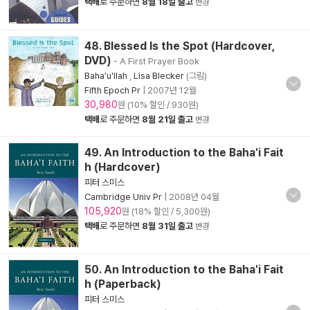
택배
로 주문하면
8월 18일 출고
변경
48. Blessed Is the Spot (Hardcover,
DVD)
- A First Prayer Book
Baha'u'llah
,
Lisa Blecker
(그림)
Fifth Epoch Pr
|
2007년 12월
30,980
원 (10% 할인 / 930원)
택배
로 주문하면
8월 21일 출고
변경
49. An Introduction to the Baha'i Fait
h (Hardcover)
피터 스미스
Cambridge Univ Pr
|
2008년 04월
105,920
원 (18% 할인 / 5,300원)
택배
로 주문하면
8월 31일 출고
변경
50. An Introduction to the Baha'i Fait
h (Paperback)
피터 스미스