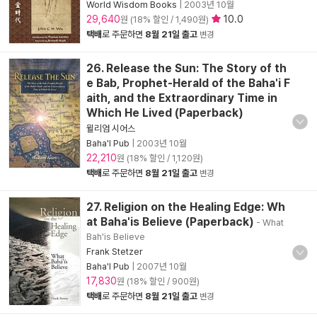
World Wisdom Books
|
2003년 10월
29,640
10.0
원 (18% 할인 / 1,490원)
택배
로 주문하면
8월 21일 출고
변경
26. Release the Sun: The Story of th
e Bab, Prophet-Herald of the Baha'i F
aith, and the Extraordinary Time in
Which He Lived (Paperback)
윌리엄 시어스
Baha'I Pub
|
2003년 10월
22,210
원 (18% 할인 / 1,120원)
택배
로 주문하면
8월 21일 출고
변경
27. Religion on the Healing Edge: Wh
at Baha'is Believe (Paperback)
- What
Bah'is Believe
Frank Stetzer
Baha'I Pub
|
2007년 10월
17,830
원 (18% 할인 / 900원)
택배
로 주문하면
8월 21일 출고
변경