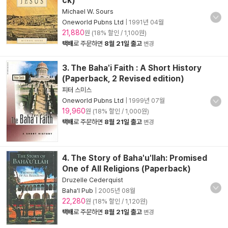
ck)
Michael W. Sours
Oneworld Pubns Ltd
|
1991년 04월
21,880
원 (18% 할인 / 1,100원)
택배
로 주문하면
8월 21일 출고
변경
3. The Baha'i Faith : A Short History
(Paperback, 2 Revised edition)
피터 스미스
Oneworld Pubns Ltd
|
1999년 07월
19,960
원 (18% 할인 / 1,000원)
택배
로 주문하면
8월 21일 출고
변경
4. The Story of Baha'u'llah: Promised
One of All Religions (Paperback)
Druzelle Cederquist
Baha'I Pub
|
2005년 08월
22,280
원 (18% 할인 / 1,120원)
택배
로 주문하면
8월 21일 출고
변경