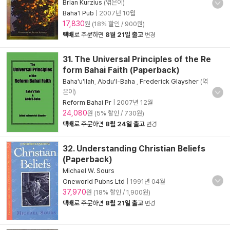
Brian Kurzius
(엮은이)
Baha'I Pub
|
2007년 10월
17,830
원 (18% 할인 / 900원)
택배
로 주문하면
8월 21일 출고
변경
31. The Universal Principles of the Re
form Bahai Faith (Paperback)
Baha'u'llah
,
Abdu'l-Baha
,
Frederick Glaysher
(엮
은이)
Reform Bahai Pr
|
2007년 12월
24,080
원 (5% 할인 / 730원)
택배
로 주문하면
8월 24일 출고
변경
32. Understanding Christian Beliefs
(Paperback)
Michael W. Sours
Oneworld Pubns Ltd
|
1991년 04월
37,970
원 (18% 할인 / 1,900원)
택배
로 주문하면
8월 21일 출고
변경