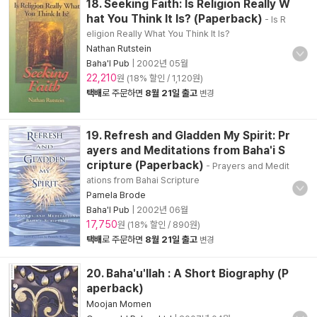
18. Seeking Faith: Is Religion Really W
hat You Think It Is? (Paperback)
- Is R
eligion Really What You Think It Is?
Nathan Rutstein
Baha'I Pub
|
2002년 05월
22,210
원 (18% 할인 / 1,120원)
택배
로 주문하면
8월 21일 출고
변경
19. Refresh and Gladden My Spirit: Pr
ayers and Meditations from Baha'i S
cripture (Paperback)
- Prayers and Medit
ations from Bahai Scripture
Pamela Brode
Baha'I Pub
|
2002년 06월
17,750
원 (18% 할인 / 890원)
택배
로 주문하면
8월 21일 출고
변경
20. Baha'u'llah : A Short Biography (P
aperback)
Moojan Momen