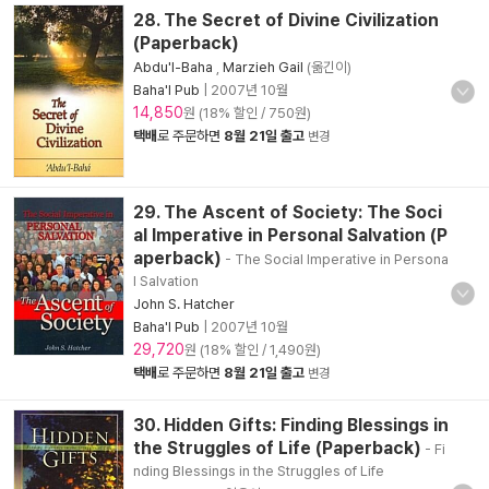
28. The Secret of Divine Civilization
(Paperback)
Abdu'l-Baha
,
Marzieh Gail
(옮긴이)
Baha'I Pub
|
2007년 10월
14,850
원 (18% 할인 / 750원)
택배
로 주문하면
8월 21일 출고
변경
29. The Ascent of Society: The Soci
al Imperative in Personal Salvation (P
aperback)
- The Social Imperative in Persona
l Salvation
John S. Hatcher
Baha'I Pub
|
2007년 10월
29,720
원 (18% 할인 / 1,490원)
택배
로 주문하면
8월 21일 출고
변경
30. Hidden Gifts: Finding Blessings in
the Struggles of Life (Paperback)
- Fi
nding Blessings in the Struggles of Life