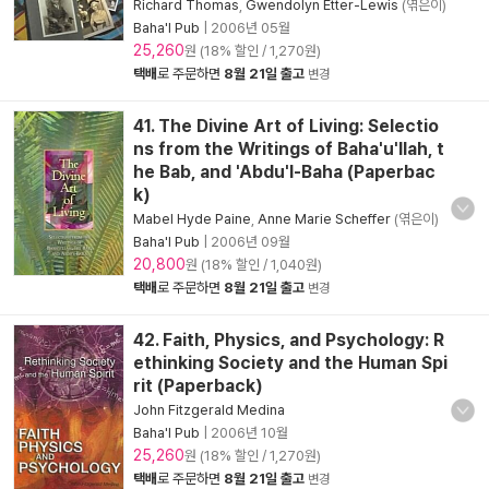
Richard Thomas
,
Gwendolyn Etter-Lewis
(엮은이)
Baha'I Pub
|
2006년 05월
25,260
원 (18% 할인 / 1,270원)
택배
로 주문하면
8월 21일 출고
변경
41. The Divine Art of Living: Selectio
ns from the Writings of Baha'u'llah, t
he Bab, and 'Abdu'l-Baha (Paperbac
k)
Mabel Hyde Paine
,
Anne Marie Scheffer
(엮은이)
Baha'I Pub
|
2006년 09월
20,800
원 (18% 할인 / 1,040원)
택배
로 주문하면
8월 21일 출고
변경
42. Faith, Physics, and Psychology: R
ethinking Society and the Human Spi
rit (Paperback)
John Fitzgerald Medina
Baha'I Pub
|
2006년 10월
25,260
원 (18% 할인 / 1,270원)
택배
로 주문하면
8월 21일 출고
변경