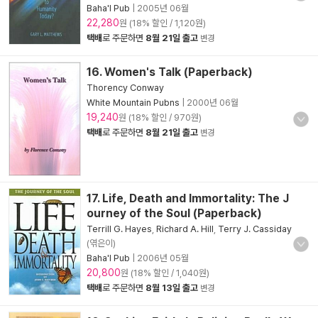
Baha'I Pub
|
2005년 06월
22,280
원 (18% 할인 / 1,120원)
택배
로 주문하면
8월 21일 출고
변경
16. Women's Talk (Paperback)
Thorency Conway
White Mountain Pubns
|
2000년 06월
19,240
원 (18% 할인 / 970원)
택배
로 주문하면
8월 21일 출고
변경
17. Life, Death and Immortality: The J
ourney of the Soul (Paperback)
Terrill G. Hayes
,
Richard A. Hill
,
Terry J. Cassiday
(엮은이)
Baha'I Pub
|
2006년 05월
20,800
원 (18% 할인 / 1,040원)
택배
로 주문하면
8월 13일 출고
변경