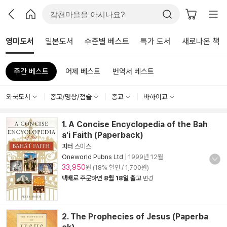
영미도서
일본도서
수준별 베스트
특가 도서
새로나온 책
주간 베스트
어제 베스트
번역서 베스트
외국도서
종교/명상/점술
종교
바하이교
1. A Concise Encyclopedia of the Bah
a'i Faith (Paperback)
피터 스미스
Oneworld Pubns Ltd
|
1999년 12월
33,950
원 (18% 할인 / 1,700원)
택배
로 주문하면
8월 18일 출고
변경
2. The Prophecies of Jesus (Paperba