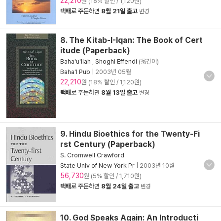
22,210
원 (18% 할인 / 1,120원)
택배
로 주문하면
8월 21일 출고
변경
8. The Kitab-I-Iqan: The Book of Cert
itude (Paperback)
Baha'u'llah
,
Shoghi Effendi
(옮긴이)
Baha'I Pub
|
2003년 05월
22,210
원 (18% 할인 / 1,120원)
택배
로 주문하면
8월 13일 출고
변경
9. Hindu Bioethics for the Twenty-Fi
rst Century (Paperback)
S. Cromwell Crawford
State Univ of New York Pr
|
2003년 10월
56,730
원 (5% 할인 / 1,710원)
택배
로 주문하면
8월 24일 출고
변경
10. God Speaks Again: An Introducti