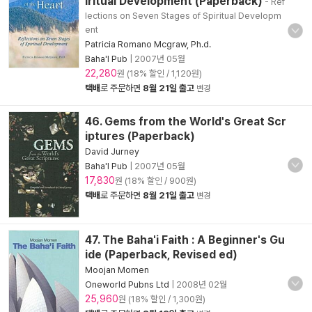
iritual Development (Paperback)
- Ref
lections on Seven Stages of Spiritual Developm
ent
Patricia Romano Mcgraw, Ph.d.
Baha'I Pub
|
2007년 05월
22,280
원 (18% 할인 / 1,120원)
택배
로 주문하면
8월 21일 출고
변경
46. Gems from the World's Great Scr
iptures (Paperback)
David Jurney
Baha'I Pub
|
2007년 05월
17,830
원 (18% 할인 / 900원)
택배
로 주문하면
8월 21일 출고
변경
47. The Baha'i Faith : A Beginner's Gu
ide (Paperback, Revised ed)
Moojan Momen
Oneworld Pubns Ltd
|
2008년 02월
25,960
원 (18% 할인 / 1,300원)