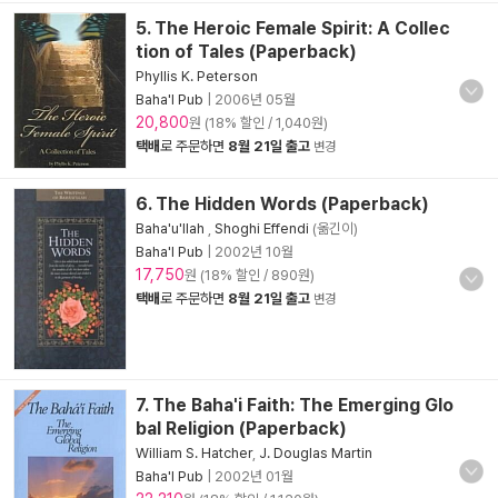
5. The Heroic Female Spirit: A Collec
tion of Tales (Paperback)
Phyllis K. Peterson
Baha'I Pub
|
2006년 05월
20,800
원 (18% 할인 / 1,040원)
택배
로 주문하면
8월 21일 출고
변경
6. The Hidden Words (Paperback)
Baha'u'llah
,
Shoghi Effendi
(옮긴이)
Baha'I Pub
|
2002년 10월
17,750
원 (18% 할인 / 890원)
택배
로 주문하면
8월 21일 출고
변경
7. The Baha'i Faith: The Emerging Glo
bal Religion (Paperback)
William S. Hatcher
,
J. Douglas Martin
Baha'I Pub
|
2002년 01월