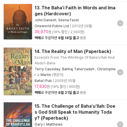
13. The Baha'i Faith in Words and Ima
ges (Hardcover)
John Danesh
,
Seena Fazel
Oneworld Pubns Ltd
|
2012년 09월
39,970
원 (18% 할인 / 2,000원)
택배
로 주문하면
8월 18일 출고
변경
14. The Reality of Man (Paperback)
-
Excerpts From The Whritings Of Baha'u'llah And
Abdu'l-Baha
Terry Cassiday
,
Bahhaj Taherzadeh
,
Christophe
r J. Martin
(엮은이)
Baha'I Pub
|
2005년 05월
17,830
원 (18% 할인 / 900원)
택배
로 주문하면
8월 21일 출고
변경
15. The Challenge of Baha'u'llah: Doe
s God Still Speak to Humanity Toda
y? (Paperback)
Gary l. Matthews