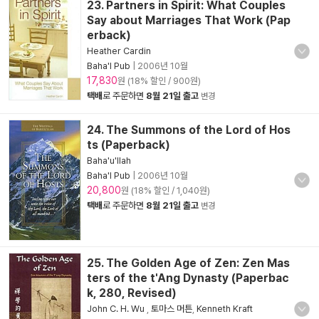
23. Partners in Spirit: What Couples
Say about Marriages That Work (Pap
erback)
Heather Cardin
Baha'I Pub
|
2006년 10월
17,830
원 (18% 할인 / 900원)
택배
로 주문하면
8월 21일 출고
변경
24. The Summons of the Lord of Hos
ts (Paperback)
Baha'u'llah
Baha'I Pub
|
2006년 10월
20,800
원 (18% 할인 / 1,040원)
택배
로 주문하면
8월 21일 출고
변경
25. The Golden Age of Zen: Zen Mas
ters of the t'Ang Dynasty (Paperbac
k, 280, Revised)
John C. H. Wu
,
토마스 머튼
,
Kenneth Kraft