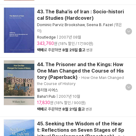
43. The Baha'is of Iran : Socio-histori
cal Studies (Hardcover)
Dominic Parviz Brookshaw
,
Seena B. Fazel
(엮은
이)
Routledge
|
2007년 08월
343,760
원 (18% 할인 / 17,190원)
택배
로 주문하면
8월 25일 출고
변경
44. The Prisoner and the Kings: How
One Man Changed the Course of His
tory (Paperback)
- How One Man Changed
the Course of History
윌리엄 시어스
Baha'I Pub
|
2007년 10월
17,830
원 (18% 할인 / 900원)
택배
로 주문하면
8월 21일 출고
변경
45. Seeking the Wisdom of the Hear
t: Reflections on Seven Stages of Sp