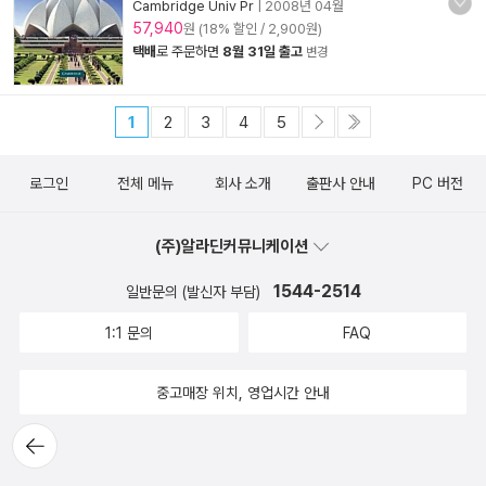
Cambridge Univ Pr
|
2008년 04월
57,940
원 (18% 할인 / 2,900원)
택배
로 주문하면
8월 31일 출고
변경
1
2
3
4
5
로그인
전체 메뉴
회사 소개
출판사 안내
PC 버전
(주)알라딘커뮤니케이션
1544-2514
일반문의 (발신자 부담)
1:1 문의
FAQ
중고매장 위치, 영업시간 안내
뒤로가
기