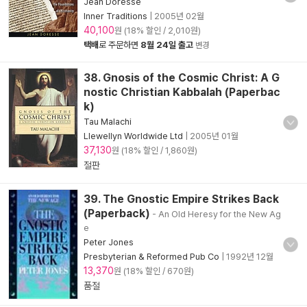
Jean Doresse
Inner Traditions
|
2005년 02월
40,100
원 (18% 할인 / 2,010원)
택배
로 주문하면
8월 24일 출고
변경
38. Gnosis of the Cosmic Christ: A G
nostic Christian Kabbalah (Paperbac
k)
Tau Malachi
Llewellyn Worldwide Ltd
|
2005년 01월
37,130
원 (18% 할인 / 1,860원)
절판
39. The Gnostic Empire Strikes Back
(Paperback)
- An Old Heresy for the New Ag
e
Peter Jones
Presbyterian & Reformed Pub Co
|
1992년 12월
13,370
원 (18% 할인 / 670원)
품절