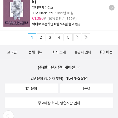
k)
일레인 페이절스
T&t Clark Ltd
|
1992년 01월
61,390
원 (10% 할인 / 1,850원)
택배
로 주문하면
8월 24일 출고
변경
1
2
3
4
5
로그인
전체 메뉴
회사 소개
출판사 안내
PC 버전
(주)알라딘커뮤니케이션
1544-2514
일반문의 (발신자 부담)
1:1 문의
FAQ
중고매장 위치, 영업시간 안내
뒤로가