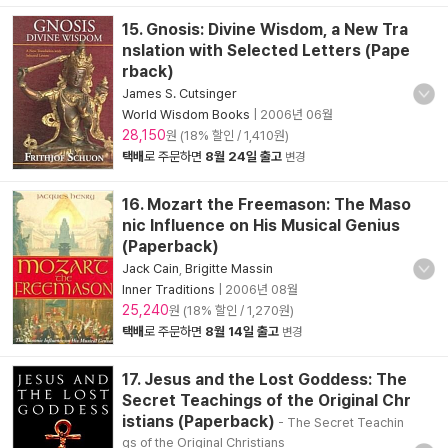
15. Gnosis: Divine Wisdom, a New Tra
nslation with Selected Letters (Pape
rback)
James S. Cutsinger
World Wisdom Books
|
2006년 06월
28,150
원 (18% 할인 / 1,410원)
택배
로 주문하면
8월 24일 출고
변경
16. Mozart the Freemason: The Maso
nic Influence on His Musical Genius
(Paperback)
Jack Cain
,
Brigitte Massin
Inner Traditions
|
2006년 08월
25,240
원 (18% 할인 / 1,270원)
택배
로 주문하면
8월 14일 출고
변경
17. Jesus and the Lost Goddess: The
Secret Teachings of the Original Chr
istians (Paperback)
- The Secret Teachin
gs of the Original Christians