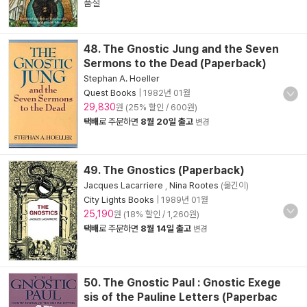
품절
48. The Gnostic Jung and the Seven
Sermons to the Dead (Paperback)
Stephan A. Hoeller
Quest Books
|
1982년 01월
29,830
원 (25% 할인 / 600원)
택배
로 주문하면
8월 20일 출고
변경
49. The Gnostics (Paperback)
Jacques Lacarriere
,
Nina Rootes
(옮긴이)
City Lights Books
|
1989년 01월
25,190
원 (18% 할인 / 1,260원)
택배
로 주문하면
8월 14일 출고
변경
50. The Gnostic Paul : Gnostic Exege
sis of the Pauline Letters (Paperbac