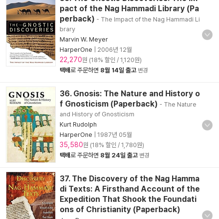
pact of the Nag Hammadi Library (Pa
perback)
- The Impact of the Nag Hammadi Li
brary
Marvin W. Meyer
HarperOne
|
2006년 12월
22,270
원 (18% 할인 / 1,120원)
택배
로 주문하면
8월 14일 출고
변경
36. Gnosis: The Nature and History o
f Gnosticism (Paperback)
- The Nature
and History of Gnosticism
Kurt Rudolph
HarperOne
|
1987년 05월
35,580
원 (18% 할인 / 1,780원)
택배
로 주문하면
8월 24일 출고
변경
37. The Discovery of the Nag Hamma
di Texts: A Firsthand Account of the
Expedition That Shook the Foundati
ons of Christianity (Paperback)