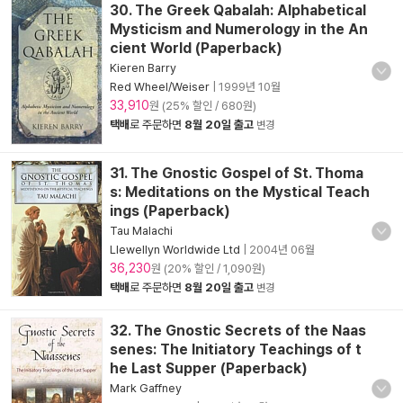
30. The Greek Qabalah: Alphabetical
Mysticism and Numerology in the An
cient World (Paperback)
Kieren Barry
Red Wheel/Weiser
|
1999년 10월
33,910
원 (25% 할인 / 680원)
택배
로 주문하면
8월 20일 출고
변경
31. The Gnostic Gospel of St. Thoma
s: Meditations on the Mystical Teach
ings (Paperback)
Tau Malachi
Llewellyn Worldwide Ltd
|
2004년 06월
36,230
원 (20% 할인 / 1,090원)
택배
로 주문하면
8월 20일 출고
변경
32. The Gnostic Secrets of the Naas
senes: The Initiatory Teachings of t
he Last Supper (Paperback)
Mark Gaffney