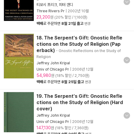
티모시 프리크
,
피터 갠디
Three Rivers Pr
|
2002년 10월
23,200
원 (20% 할인 / 1,160원)
택배
로 주문하면
8월 21일 출고
변경
18. The Serpent's Gift: Gnostic Refle
ctions on the Study of Religion (Pap
erback)
- Gnostic Reflections on the Study of
Religion
Jeffrey John Kripal
Univ of Chicago Pr
|
2006년 12월
54,980
원 (18% 할인 / 2,750원)
택배
로 주문하면
8월 25일 출고
변경
19. The Serpent's Gift: Gnostic Refle
ctions on the Study of Religion (Hard
cover)
Jeffrey John Kripal
Univ of Chicago Pr
|
2006년 12월
147,130
원 (18% 할인 / 7,360원)