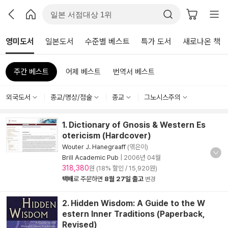
영미도서
일본도서
수준별 베스트
특가 도서
새로나온 책
주간 베스트
어제 베스트
번역서 베스트
외국도서
종교/명상/점술
종교
그노시스주의
1. Dictionary of Gnosis & Western Es
otericism (Hardcover)
Wouter J. Hanegraaff
(엮은이)
Brill Academic Pub
|
2006년 04월
318,380
원 (18% 할인 / 15,920원)
택배
로 주문하면
8월 27일 출고
변경
2. Hidden Wisdom: A Guide to the W
estern Inner Traditions (Paperback,
Revised)