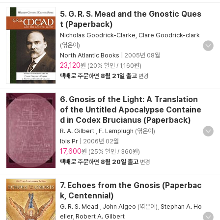
5. G. R. S. Mead and the Gnostic Ques
t (Paperback)
Nicholas Goodrick-Clarke
,
Clare Goodrick-clark
(엮은이)
North Atlantic Books
|
2005년 08월
23,120
원 (20% 할인 / 1,160원)
택배
로 주문하면
8월 21일 출고
변경
6. Gnosis of the Light: A Translation
of the Untitled Apocalypse Containe
d in Codex Brucianus (Paperback)
R. A. Gilbert
,
F. Lamplugh
(엮은이)
Ibis Pr
|
2006년 02월
17,600
원 (25% 할인 / 360원)
택배
로 주문하면
8월 20일 출고
변경
7. Echoes from the Gnosis (Paperbac
k, Centennial)
G. R. S. Mead
,
John Algeo
(엮은이),
Stephan A. Ho
eller
,
Robert A. Gilbert