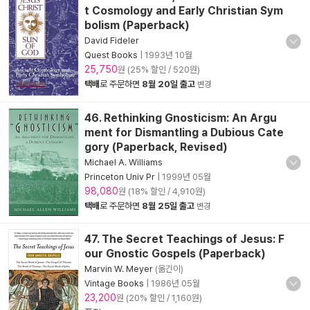
t Cosmology and Early Christian Sym
bolism (Paperback)
David Fideler
Quest Books
|
1993년 10월
25,750
원 (25% 할인 / 520원)
택배
로 주문하면
8월 20일 출고
변경
46. Rethinking Gnosticism: An Argu
ment for Dismantling a Dubious Cate
gory (Paperback, Revised)
Michael A. Williams
Princeton Univ Pr
|
1999년 05월
98,080
원 (18% 할인 / 4,910원)
택배
로 주문하면
8월 25일 출고
변경
47. The Secret Teachings of Jesus: F
our Gnostic Gospels (Paperback)
Marvin W. Meyer
(옮긴이)
Vintage Books
|
1986년 05월
23,200
원 (20% 할인 / 1,160원)