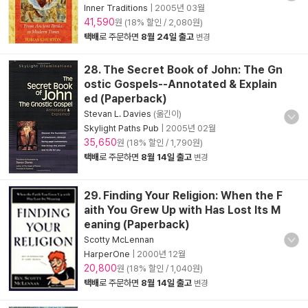
Inner Traditions
|
2005년 03월
41,590
원 (18% 할인 / 2,080원)
택배
로 주문하면
8월 24일 출고
변경
28. The Secret Book of John: The Gn
ostic Gospels--Annotated & Explain
ed (Paperback)
Stevan L. Davies
(옮긴이)
Skylight Paths Pub
|
2005년 02월
35,650
원 (18% 할인 / 1,790원)
택배
로 주문하면
8월 14일 출고
변경
29. Finding Your Religion: When the F
aith You Grew Up with Has Lost Its M
eaning (Paperback)
Scotty McLennan
HarperOne
|
2000년 12월
20,800
원 (18% 할인 / 1,040원)
택배
로 주문하면
8월 14일 출고
변경