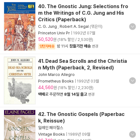
40. The Gnostic Jung: Selections fro
m the Writings of C.G. Jung and His
Critics (Paperback)
C. G. Jung
,
Robert A. Segal
(엮은이)
Princeton Univ Pr
|
1992년 07월
50,520
원 (18% 할인 / 2,530원)
밤 11시
잠들기전 배송
양탄자배송
변경
41. Dead Sea Scrolls and the Christia
n Myth (Paperback, 2, Revised)
John Marco Allegro
Prometheus Books
|
1992년 03월
44,560
원 (18% 할인 / 2,230원)
택배
로 주문하면
8월 14일 출고
변경
42. The Gnostic Gospels (Paperbac
k, Reissue)
일레인 페이절스
Vintage Books
|
1989년 09월