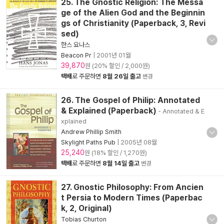
25. The Gnostic Religion: The Messa
ge of the Alien God and the Beginnin
gs of Christianity (Paperback, 3, Revi
sed)
한스 요나스
Beacon Pr
|
2001년 01월
39,870
원 (20% 할인 / 2,000원)
택배
로 주문하면
8월 26일 출고
변경
26. The Gospel of Philip: Annotated
& Explained (Paperback)
- Annotated & E
xplained
Andrew Phillip Smith
Skylight Paths Pub
|
2005년 08월
25,240
원 (18% 할인 / 1,270원)
택배
로 주문하면
8월 14일 출고
변경
27. Gnostic Philosophy: From Ancien
t Persia to Modern Times (Paperbac
k, 2, Original)
Tobias Churton