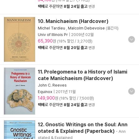
택배
로 주문하면
8월 24일 출고
변경
10. Manichaeism (Hardcover)
Michel Tardieu
,
Malcolm Debevoise
(옮긴이)
Univ of Illinois Pr
|
2009년 02월
65,390
원 (18% 할인 / 3,270원)
택배
로 주문하면
8월 20일 출고
변경
11. Prolegomena to a History of Islami
cate Manichaeism (Hardcover)
John C. Reeves
Equinox
|
2011년 11월
149,900
원 (18% 할인 / 7,500원)
택배
로 주문하면
8월 24일 출고
변경
12. Gnostic Writings on the Soul: Ann
otated & Explained (Paperback)
- Ann
otated & Explained