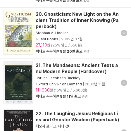
택배
로 주문하면
8월 20일 출고
변경
20. Gnosticism: New Light on the An
cient Tradition of Inner Knowing (Pa
perback)
Stephan A. Hoeller
Quest Books
|
2002년 07월
27,110
원 (25% 할인 / 550원)
택배
로 주문하면
8월 20일 출고
변경
21. The Mandaeans: Ancient Texts a
nd Modern People (Hardcover)
Jorunn Jacobsen Buckley
Oxford Univ Pr on Demand
|
2002년 11월
111,980
원 (15% 할인 / 5,600원)
택배
로 주문하면
8월 11일 출고
변경
22. The Laughing Jesus: Religious Li
es and Gnostic Wisdom (Paperback)
티모시 프리크
,
피터 갠디