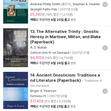
Andrew Phillip Smith
(옮긴이),
Stephan A. Hoeller
Skylight Paths Pub
|
2007년 03월
25,240
원 (18% 할인 / 1,270원)
택배
로 주문하면
8월 20일 출고
변경
13. The Alternative Trinity : Gnostic
Heresy in Marlowe, Milton, and Blake
(Paperback)
A. D. Nuttall
Oxford Univ Pr on Demand
|
2007년 01월
94,910
원 (18% 할인 / 4,750원)
택배
로 주문하면
8월 26일 출고
변경
14. Ancient Gnosticism: Traditions a
nd Literature (Paperback)
- Traditions A
nd Literature
Birger A. Pearson
Fortress Pr
|
2007년 06월
67,140
원 (5% 할인 / 2,020원)
택배
로 주문하면
8월 25일 출고
변경