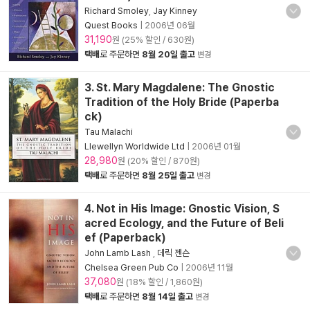
Richard Smoley
,
Jay Kinney
Quest Books
|
2006년 06월
31,190
원 (25% 할인 / 630원)
택배
로 주문하면
8월 20일 출고
변경
3. St. Mary Magdalene: The Gnostic
Tradition of the Holy Bride (Paperba
ck)
Tau Malachi
Llewellyn Worldwide Ltd
|
2006년 01월
28,980
원 (20% 할인 / 870원)
택배
로 주문하면
8월 25일 출고
변경
4. Not in His Image: Gnostic Vision, S
acred Ecology, and the Future of Beli
ef (Paperback)
John Lamb Lash
,
데릭 젠슨
Chelsea Green Pub Co
|
2006년 11월
37,080
원 (18% 할인 / 1,860원)
택배
로 주문하면
8월 14일 출고
변경