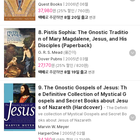
Quest Books
|
2006년 06월
37,980
원 (25% 할인 / 760원)
택배
로 주문하면
8월 20일 출고
변경
8. Pistis Sophia: The Gnostic Traditio
n of Mary Magdalene, Jesus, and His
Disciples (Paperback)
G. R. S. Mead
(옮긴이)
Dover Pubns
|
2005년 03월
27,170
원 (25% 할인 / 820원)
택배
로 주문하면
8월 19일 출고
변경
9. The Gnostic Gospels of Jesus: Th
e Definitive Collection of Mystical G
ospels and Secret Books about Jesu
s of Nazareth (Hardcover)
- The Definiti
ve collection of Mystical Gospels and Secret Bo
oks about Jesus of Nazareth
Marvin W. Meyer
HarperOne
|
2005년 02월
34,160
원 (18% 할인 / 1,710원)