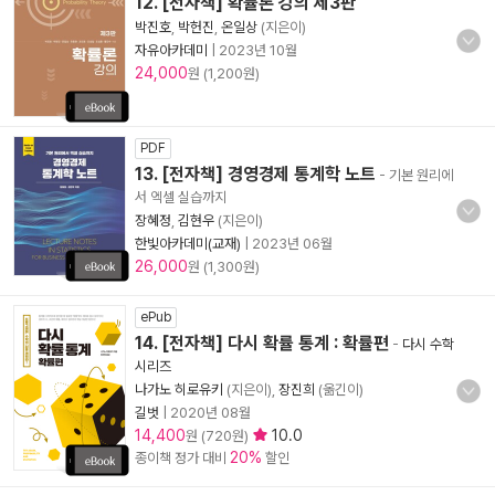
12. [전자책] 확률론 강의 제3판
박진호
,
박헌진
,
온일상
(지은이)
자유아카데미
|
2023년 10월
24,000
원 (1,200원)
PDF
13. [전자책] 경영경제 통계학 노트
- 기본 원리에
서 엑셀 실습까지
장혜정
,
김현우
(지은이)
한빛아카데미(교재)
|
2023년 06월
26,000
원 (1,300원)
ePub
14. [전자책] 다시 확률 통계 : 확률편
-
다시 수학
시리즈
나가노 히로유키
(지은이),
장진희
(옮긴이)
길벗
|
2020년 08월
14,400
10.0
원 (720원)
20%
종이책 정가 대비
할인