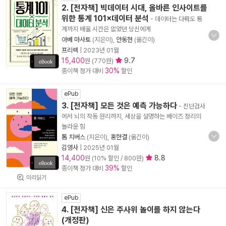
2. [전자책] 빅데이터 시대, 올바른 인사이트를
위한 통계 101×데이터 분석
- 데이터는 다뤄도 통
계까지 배울 시간은 없었던 당신에게
아베 마사토
(지은이),
안동현
(옮긴이)
프리렉
|
2023년 01월
15,400
9.7
원 (770원)
30%
종이책 정가 대비
할인
ePub
3. [전자책] 모든 것은 예측 가능하다
- 진단검사
에서 뇌의 작동 원리까지, 세상을 설명하는 베이즈 정리의
놀라운 힘
톰 치버스
(지은이),
홍한결
(옮긴이)
김영사
|
2025년 01월
14,400
8.8
원 (10% 할인 / 800원)
39%
종이책 정가 대비
할인
미리읽기
ePub
4. [전자책] 신은 주사위 놀이를 하지 않는다
(개정판)