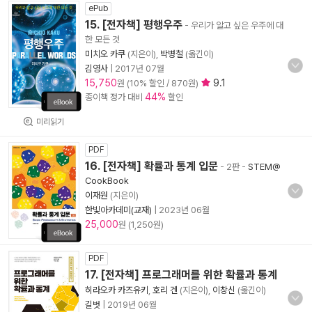
ePub
15. [전자책] 평행우주
- 우리가 알고 싶은 우주에 대
한 모든 것
미치오 카쿠
(지은이),
박병철
(옮긴이)
김영사
|
2017년 07월
15,750
9.1
원 (10% 할인 / 870원)
44%
종이책 정가 대비
할인
미리읽기
PDF
16. [전자책] 확률과 통계 입문
- 2판
-
STEM@
CookBook
이재원
(지은이)
한빛아카데미(교재)
|
2023년 06월
25,000
원 (1,250원)
PDF
17. [전자책] 프로그래머를 위한 확률과 통계
히라오카 카즈유키
,
호리 겐
(지은이),
이창신
(옮긴이)
길벗
|
2019년 06월