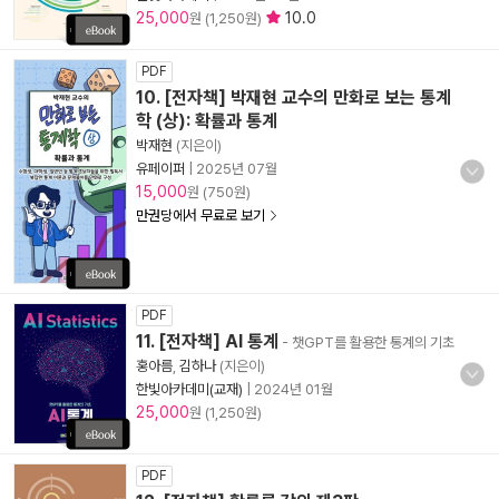
25,000
10.0
원 (1,250원)
PDF
10. [전자책] 박재현 교수의 만화로 보는 통계
학 (상): 확률과 통계
박재현
(지은이)
유페이퍼
|
2025년 07월
15,000
원 (750원)
만권당에서 무료로 보기
PDF
11. [전자책] AI 통계
- 챗GPT를 활용한 통계의 기초
홍아름
,
김하나
(지은이)
한빛아카데미(교재)
|
2024년 01월
25,000
원 (1,250원)
PDF