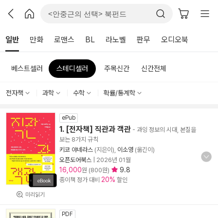
일반
만화
로맨스
BL
라노벨
판무
오디오북
베스트셀러
스테디셀러
주목신간
신간전체
전자책
과학
수학
확률/통계학
ePub
1. [전자책] 직관과 객관
- 과잉 정보의 시대, 본질을
보는 8가지 규칙
키코 야네라스
(지은이),
이소영
(옮긴이)
오픈도어북스
|
2026년 01월
16,000
9.8
원 (800원)
20%
종이책 정가 대비
할인
미리읽기
PDF