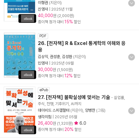
이형권
(지은이)
신영사
|
2025년 11월
40,000
원 (2,000원)
15%
종이책 정가 대비
할인
PDF
26. [전자책] R & Excel 통계학의 이해와 응
용
김상익
,
권성훈
,
김성환
(지은이)
민영사
|
2025년 09월
30,000
원 (1,500원)
12%
종이책 정가 대비
할인
ePub
27. [전자책] 불확실성에 맞서는 기술
- 실업률,
주식, 전쟁, 기후위기, AI까지
데이비드 스피겔할터
(지은이),
양병찬
(그림)
생각의힘
|
2025년 05월
26,400
6.0
원 (1,320원)
20%
종이책 정가 대비
할인