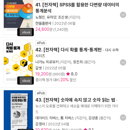
41. [전자책] SPSS를 활용한 다변량 데이터의
통계분석
노형진
,
유자양
,
조신생
(지은이)
한올출판사
|
2022년 06월
24,800
원 (1,240원)
ePub
42. [전자책] 다시 확률 통계-통계편
-
다시 수학
시리즈
나가노 히로유키
(지은이),
장진희
(옮긴이)
길벗
|
2022년 05월
19,200
8.0
원 (960원)
20%
종이책 정가 대비
할인
ePub
43. [전자책] 숫자에 속지 않고 숫자 읽는 법
-
뉴스의 오류를 간파하고 세상을 제대로 이해하기 위한 가이
드
데이비드 치버스
,
톰 치버스
(지은이),
김성훈
(옮긴이)
김영사
|
2022년 04월