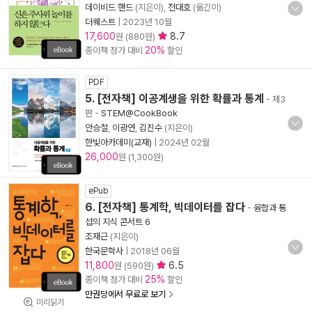
데이비드 핸드
(지은이),
전대호
(옮긴이)
더퀘스트
|
2023년 10월
17,600
8.7
원 (880원)
20%
종이책 정가 대비
할인
PDF
5. [전자책] 이공계생을 위한 확률과 통계
- 제3
판
-
STEM@CookBook
안승철
,
이광연
,
김진수
(지은이)
한빛아카데미(교재)
|
2024년 02월
26,000
원 (1,300원)
ePub
6. [전자책] 통계학, 빅데이터를 잡다
-
융합과 통
섭의 지식 콘서트 6
조재근
(지은이)
한국문학사
|
2018년 06월
11,800
6.5
원 (590원)
25%
종이책 정가 대비
할인
만권당에서 무료로 보기
미리읽기