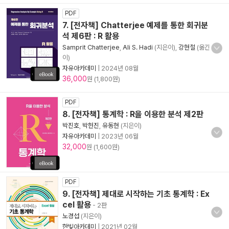
PDF
7. [전자책] Chatterjee 예제를 통한 회귀분
석 제6판 : R 활용
Samprit Chatterjee
,
Ali S. Hadi
(지은이),
강현철
(옮긴
이)
자유아카데미
|
2024년 08월
36,000
원 (1,800원)
PDF
8. [전자책] 통계학 : R을 이용한 분석 제2판
박진호
,
박헌진
,
유동현
(지은이)
자유아카데미
|
2023년 06월
32,000
원 (1,600원)
PDF
9. [전자책] 제대로 시작하는 기초 통계학 : Ex
cel 활용
- 2판
노경섭
(지은이)
한빛아카데미
|
2021년 02월