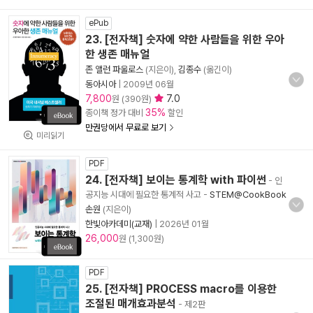
ePub
23. [전자책] 숫자에 약한 사람들을 위한 우아
한 생존 매뉴얼
존 앨런 파울로스
(지은이),
김종수
(옮긴이)
동아시아
|
2009년 06월
7,800
7.0
원 (390원)
35%
종이책 정가 대비
할인
만권당에서 무료로 보기
미리읽기
PDF
24. [전자책] 보이는 통계학 with 파이썬
- 인
공지능 시대에 필요한 통계적 사고
-
STEM@CookBook
손원
(지은이)
한빛아카데미(교재)
|
2026년 01월
26,000
원 (1,300원)
PDF
25. [전자책] PROCESS macro를 이용한
조절된 매개효과분석
- 제2판