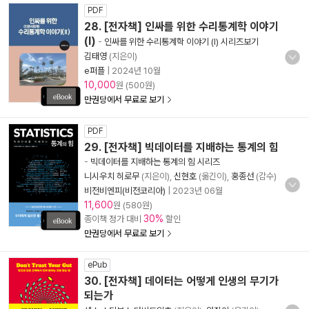
PDF
28. [전자책] 인싸를 위한 수리통계학 이야기
(I)
-
인싸를 위한 수리통계학 이야기 (I) 시리즈보기
김태영
(지은이)
e퍼플
|
2024년 10월
10,000
원 (500원)
만권당에서 무료로 보기
PDF
29. [전자책] 빅데이터를 지배하는 통계의 힘
-
빅데이터를 지배하는 통계의 힘 시리즈
니시우치 히로무
(지은이),
신현호
(옮긴이),
홍종선
(감수)
비전비엔피(비전코리아)
|
2023년 06월
11,600
원 (580원)
30%
종이책 정가 대비
할인
만권당에서 무료로 보기
ePub
30. [전자책] 데이터는 어떻게 인생의 무기가
되는가