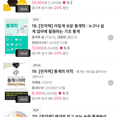
25,600
9.3
원 (1,280원)
20%
종이책 정가 대비
할인
PDF
18. [전자책] 이렇게 쉬운 통계학 : 누구나 쉽
게 업무에 활용하는 기초 통계
혼마루 료
(지은이),
안동현
(옮긴이)
한빛미디어
|
2019년 03월
12,800
8.8
원 (640원)
20%
종이책 정가 대비
할인
ePub
19. [전자책] 통계의 미학
- 통계는 세상을 움직이는
과학이다
최제호
(지은이)
동아시아
|
2008년 03월
8,400
8.5
원 (420원)
35%
종이책 정가 대비
할인
PDF
20. [전자책] 제대로 알고 쓰는 논문 통계분석