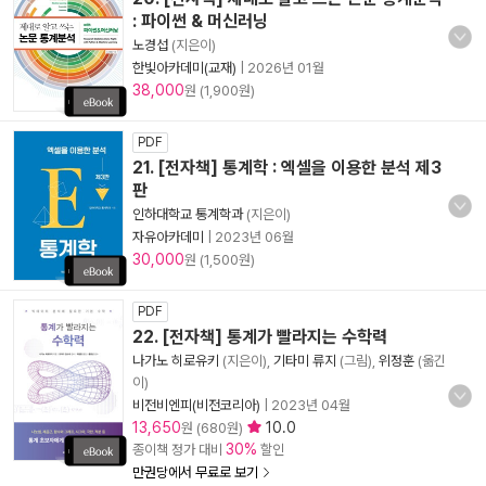
: 파이썬 & 머신러닝
노경섭
(지은이)
한빛아카데미(교재)
|
2026년 01월
38,000
원 (1,900원)
PDF
21. [전자책] 통계학 : 엑셀을 이용한 분석 제3
판
인하대학교 통계학과
(지은이)
자유아카데미
|
2023년 06월
30,000
원 (1,500원)
PDF
22. [전자책] 통계가 빨라지는 수학력
나가노 히로유키
(지은이),
기타미 류지
(그림),
위정훈
(옮긴
이)
비전비엔피(비전코리아)
|
2023년 04월
13,650
10.0
원 (680원)
30%
종이책 정가 대비
할인
만권당에서 무료로 보기