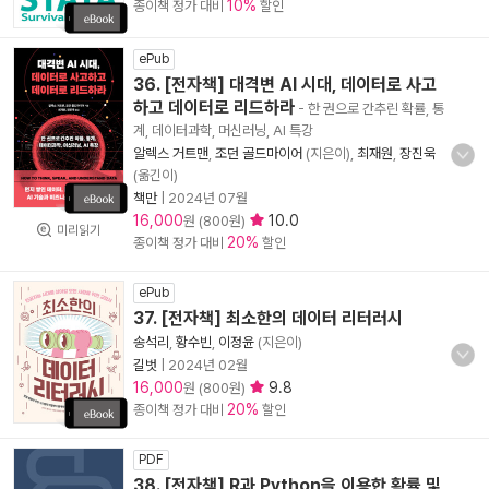
10%
종이책 정가 대비
할인
ePub
36. [전자책] 대격변 AI 시대, 데이터로 사고
하고 데이터로 리드하라
- 한 권으로 간추린 확률, 통
계, 데이터과학, 머신러닝, AI 특강
알렉스 거트맨
,
조던 골드마이어
(지은이),
최재원
,
장진욱
(옮긴이)
책만
|
2024년 07월
16,000
10.0
원 (800원)
미리읽기
20%
종이책 정가 대비
할인
ePub
37. [전자책] 최소한의 데이터 리터러시
송석리
,
황수빈
,
이정윤
(지은이)
길벗
|
2024년 02월
16,000
9.8
원 (800원)
20%
종이책 정가 대비
할인
PDF
38. [전자책] R과 Python을 이용한 확률 및