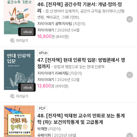
46. [전자책] 공간수학 기본서: 개념·정의·정
리
- 점·선·면에서 입체까지, 공간의 규칙을 정리하다 (선형
변환, 벡터공간, 그래디언트)
지식이야기 공학지식팀
(지은이)
지식이야기
|
2026년 04월
16,800
원 (840원)
미리읽기
ePub
47. [전자책] 현대 인류학 입문: 방법론에서 쟁
점까지
- 방법과 쟁점으로 읽는 현대 인류학
지식이야기 리써치팀
(지은이)
지식이야기
|
2026년 02월
13,800
원 (690원)
미리읽기
PDF
48. [전자책] 박재현 교수의 만화로 보는 통계
학 (하): 보건의학통계 및 고급통계
박재현
(지은이)
유페이퍼
|
2025년 08월