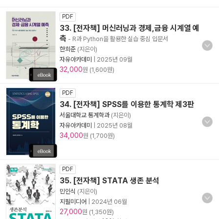
PDF
33. [전자책] 머신러닝과 경제,금융 시계열 예
측
- R과 Python을 활용한 실습 중심 입문서
한희준
(지은이)
자유아카데미
|
2025년 09월
32,000
원 (1,600원)
PDF
34. [전자책] SPSS를 이용한 통계학 제3판
서울대학교 통계학과
(지은이)
자유아카데미
|
2025년 08월
34,000
원 (1,700원)
PDF
35. [전자책] STATA 생존 분석
민인식
(지은이)
지필미디어
|
2024년 06월
27,000
원 (1,350원)