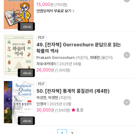
15,000
원 (750원)
만권당에서 무료로 보기
PDF
49. [전자책] Gorroochurn 문답으로 읽는
확률의 역사
Prakash Gorroochurn
(지은이),
최태련
(옮긴이)
자유아카데미
|
2025년 08월
26,000
원 (1,300원)
PDF
50. [전자책] 통계적 품질관리 (제4판)
박성현
,
박영현
(지은이)
민영사
|
2025년 03월
30,000
8.0
원 (1,500원)
1
2