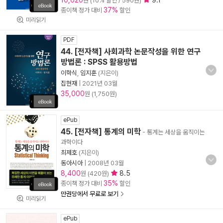
10,620
9.1
원 (10% 할인 / 590원)
37%
종이책 정가 대비
할인
미리읽기
PDF
44. [전자책] 사회과학 논문작성을 위한 연구
방법론 : SPSS 활용방법
이학식
,
임지훈
(지은이)
집현재
|
2021년 03월
35,000
원 (1,750원)
ePub
45. [전자책] 통계의 미학
- 통계는 세상을 움직이는
과학이다
최제호
(지은이)
동아시아
|
2008년 03월
8,400
8.5
원 (420원)
35%
종이책 정가 대비
할인
만권당에서 무료로 보기
미리읽기
ePub