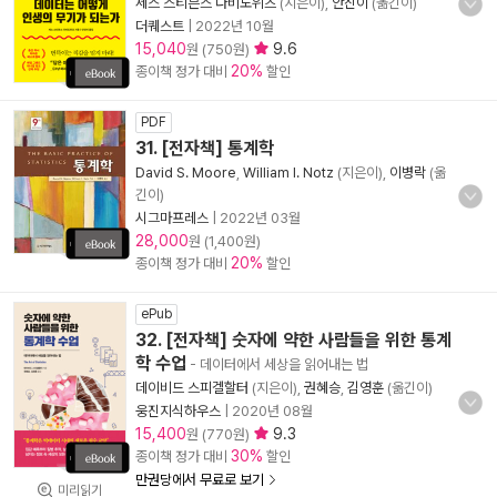
세스 스티븐스 다비도위츠
(지은이),
안진이
(옮긴이)
더퀘스트
|
2022년 10월
15,040
9.6
원 (750원)
20%
종이책 정가 대비
할인
PDF
31. [전자책] 통계학
David S. Moore
,
William I. Notz
(지은이),
이병락
(옮
긴이)
시그마프레스
|
2022년 03월
28,000
원 (1,400원)
20%
종이책 정가 대비
할인
ePub
32. [전자책] 숫자에 약한 사람들을 위한 통계
학 수업
- 데이터에서 세상을 읽어내는 법
데이비드 스피겔할터
(지은이),
권혜승
,
김영훈
(옮긴이)
웅진지식하우스
|
2020년 08월
15,400
9.3
원 (770원)
30%
종이책 정가 대비
할인
만권당에서 무료로 보기
미리읽기