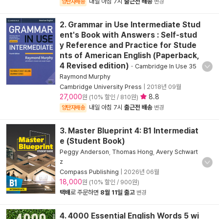
내일 아침 7시
출근전 배송
양탄자배송
변경
2. Grammar in Use Intermediate Stud
ent's Book with Answers : Self-stud
y Reference and Practice for Stude
nts of American English (Paperback,
4 Revised edition)
-
Cambridge In Use 35
Raymond Murphy
Cambridge University Press
|
2018년 09월
27,000
8.8
원 (10% 할인 / 810원)
내일 아침 7시
출근전 배송
양탄자배송
변경
3. Master Blueprint 4: B1 Intermediat
e (Student Book)
Peggy Anderson
,
Thomas Hong
,
Avery Schwart
z
Compass Publishing
|
2026년 06월
18,000
원 (10% 할인 / 900원)
택배
로 주문하면
8월 11일 출고
변경
4. 4000 Essential English Words 5 wi