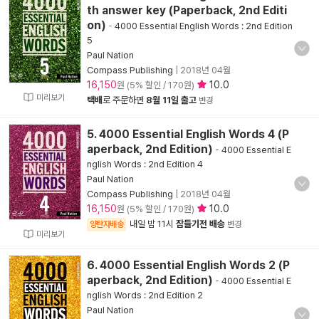
th answer key (Paperback, 2nd Editi
on)
-
4000 Essential English Words : 2nd Edition
5
Paul Nation
Compass Publishing
|
2018년 04월
16,150
10.0
원 (5% 할인 / 170원)
미리보기
택배
로 주문하면
8월 11일 출고
변경
5. 4000 Essential English Words 4 (P
aperback, 2nd Edition)
-
4000 Essential E
nglish Words : 2nd Edition 4
Paul Nation
Compass Publishing
|
2018년 04월
16,150
10.0
원 (5% 할인 / 170원)
내일 밤 11시
잠들기전 배송
양탄자배송
변경
미리보기
6. 4000 Essential English Words 2 (P
aperback, 2nd Edition)
-
4000 Essential E
nglish Words : 2nd Edition 2
Paul Nation