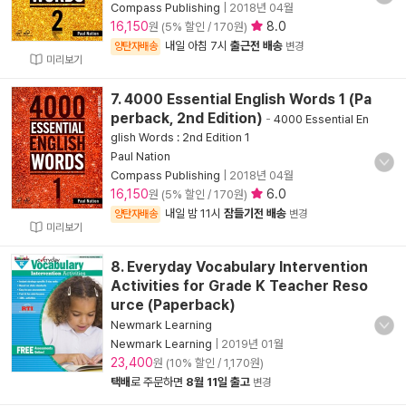
Compass Publishing
|
2018년 04월
16,150
8.0
원 (5% 할인 / 170원)
내일 아침 7시
출근전 배송
양탄자배송
변경
미리보기
7. 4000 Essential English Words 1 (Pa
perback, 2nd Edition)
-
4000 Essential En
glish Words : 2nd Edition 1
Paul Nation
Compass Publishing
|
2018년 04월
16,150
6.0
원 (5% 할인 / 170원)
내일 밤 11시
잠들기전 배송
양탄자배송
변경
미리보기
8. Everyday Vocabulary Intervention
Activities for Grade K Teacher Reso
urce (Paperback)
Newmark Learning
Newmark Learning
|
2019년 01월
23,400
원 (10% 할인 / 1,170원)
택배
로 주문하면
8월 11일 출고
변경