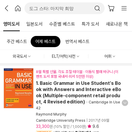
영미도서
일본도서
수준별 베스트
특가 도서
새로나온 책
주간 베스트
어제 베스트
번역서 베스트
외국도서
ELT/어학/사전
어휘
8월 특별 선물. 각도 조절 테이블 · 이동식 빨래 바구니 (이
벤트 도서 포함 국내서·외서 5만원 이상)
1. Basic Grammar in Use Student's Bo
ok with Answers and Interactive eBo
ok (Multiple-component retail produ
ct, 4 Revised edition)
-
Cambridge In Use
42
Raymond Murphy
Cambridge University Press
|
2017년 09월
33,300
9.6
원 (10% 할인 / 1,000원)