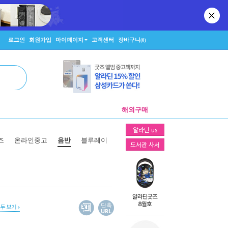
로그인
회원가입
마이페이지
고객센터
장바구니
(0)
해외구매
알라딘 us
즈
온라인중고
음반
블루레이
도서관 사서
단축
모두 보기
URL