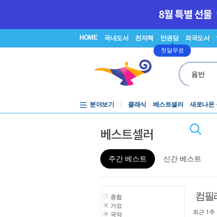
HOME
국내도서
전자책
만권당
외국도서
첫달무료
음반
분야보기
클래식
베스트셀러
새로나온
베스트셀러
주간 베스트
신간 베스트
컴필
종합
가요
최근 1주
국악