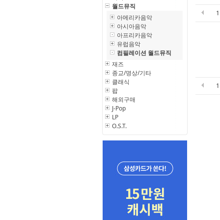
월드뮤직
아메리카음악
아시아음악
아프리카음악
유럽음악
컴필레이션 월드뮤직
재즈
종교/명상/기타
클래식
팝
해외구매
J-Pop
LP
O.S.T.