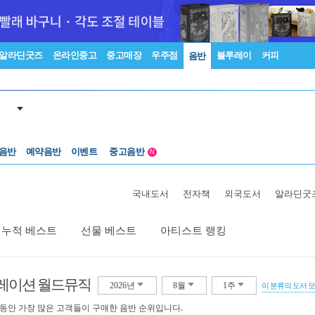
알라딘굿즈
온라인중고
중고매장
우주점
블루레이
커피
음반
 음반
예약음반
이벤트
중고음반
N
1천원부터
중고음반
국내도서
전자책
외국도서
알라딘굿
누적 베스트
선물 베스트
아티스트 랭킹
레이션 월드뮤직
2026년
8월
1주
이 분류의 도서 
 동안 가장 많은 고객들이 구매한 음반 순위입니다.