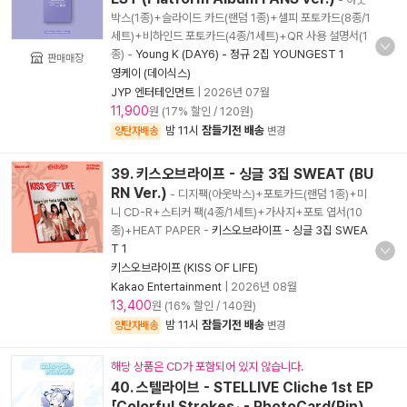
박스(1종)+슬라이드 카드(랜덤 1종)+셀피 포토카드(8종/1
세트)+비하인드 포토카드(4종/1세트)+QR 사용 설명서(1
종)
-
Young K (DAY6) - 정규 2집 YOUNGEST 1
판매매장
영케이 (데이식스)
JYP 엔터테인먼트
|
2026년 07월
11,900
원 (17% 할인 / 120원)
밤 11시
잠들기전 배송
양탄자배송
변경
39. 키스오브라이프 - 싱글 3집 SWEAT (BU
RN Ver.)
- 디지팩(아웃박스)+포토카드(랜덤 1종)+미
니 CD-R+스티커 팩(4종/1세트)+가사지+포토 엽서(10
종)+HEAT PAPER
-
키스오브라이프 - 싱글 3집 SWEA
T 1
키스오브라이프 (KISS OF LIFE)
Kakao Entertainment
|
2026년 08월
13,400
원 (16% 할인 / 140원)
밤 11시
잠들기전 배송
양탄자배송
변경
해당 상품은 CD가 포함되어 있지 않습니다.
40. 스텔라이브 - STELLIVE Cliche 1st EP
「Colorful Strokes」 - PhotoCard(Rin)