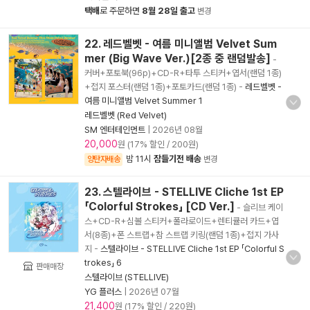
택배
로 주문하면
8월 28일 출고
변경
22. 레드벨벳 - 여름 미니앨범 Velvet Sum
mer (Big Wave Ver.)[2종 중 랜덤발송]
-
커버+포토북(96p)+CD-R+타투 스티커+엽서(랜덤 1종)
+접지 포스터(랜덤 1종)+포토카드(랜덤 1종)
-
레드벨벳 -
여름 미니앨범 Velvet Summer 1
레드벨벳 (Red Velvet)
SM 엔터테인먼트
|
2026년 08월
20,000
원 (17% 할인 / 200원)
밤 11시
잠들기전 배송
양탄자배송
변경
23. 스텔라이브 - STELLIVE Cliche 1st EP
「Colorful Strokes」 [CD Ver.]
- 슬리브 케이
스+CD-R+심볼 스티커+폴라로이드+렌티큘러 카드+엽
서(8종)+폰 스트랩+참 스트랩 키링(랜덤 1종)+접지 가사
지
-
스텔라이브 - STELLIVE Cliche 1st EP 「Colorful S
trokes」 6
판매매장
스텔라이브 (STELLIVE)
YG 플러스
|
2026년 07월
21,400
원 (17% 할인 / 220원)