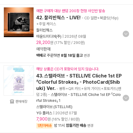
예판 구매자 대상 랜덤 200장 한정 사인반 발송
42. 찰리빈웍스 - LIVE!
- CD 알판+북클릿(16p)
+주얼 케이스
찰리빈웍스
마운드미디어(주)
|
2026년 08월
28,200
원 (17% 할인 / 290원)
예약판매
택배
로 주문하면
8월 18일 출고
변경
해당 상품은 CD가 포함되어 있지 않습니다.
43. 스텔라이브 - STELLIVE Cliche 1st EP
「Colorful Strokes」 - PhotoCard(Shib
uki) Ver.
- 봉투+QR 카드+유저 가이드+포토카드(랜
덤 2종)
-
스텔라이브 - STELLIVE Cliche 1st EP 「Colo
rful Strokes」 1
판매매장
스텔라이브 (STELLIVE)
YG 플러스
|
2026년 07월
7,900
원 (16% 할인 / 80원)
밤 11시
잠들기전 배송
양탄자배송
변경