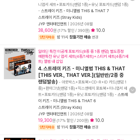
니엽서 세트+포토카드(랜덤 1종)+유닛 포토카드(랜덤 1종)
-
스트레이 키즈 - 미니앨범 THIS & THAT 7
스트레이 키즈 (Stray Kids)
JYP 엔터테인먼트
|
2026년 08월
38,600
10.0
원 (17% 할인 / 390원)
밤 11시
잠들기전 배송
양탄자배송
변경
알라딘 특전 미공개 포토카드(8종 중 1종 랜덤) 별도증정
예판특전 유닛 엽서 세트(4종/1세트)+스티커 세트(4종/1세
트) 앨범 내 삽입
4. 스트레이 키즈 - 미니앨범 THIS & THAT
[THIS VER., THAT VER.](일반반/2종 중
랜덤발송)
- 아웃박스+포토북+CD-R+ID 카드(랜덤 1
종)+판마그넷(랜덤 1종)+믹스앤매치 포토북+미니엽서 세
트+포토카드(랜덤 1종)+유닛 포토카드(랜덤 1종)
-
스트레
이 키즈 - 미니앨범 THIS & THAT 6
스트레이 키즈 (Stray Kids)
JYP 엔터테인먼트
|
2026년 08월
19,300
10.0
원 (17% 할인 / 200원)
밤 11시
잠들기전 배송
양탄자배송
변경