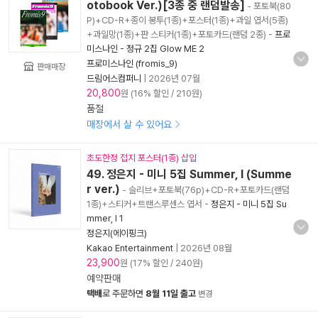
otobook Ver.)[3종 중 랜덤발송]
- 포토북(80
P)+CD-R+종이 봉투(1종)+포스터(1종)+과일 엽서(5종)
+과일망(1종)+판 스티커(1종)+포토카드(랜덤 2종)
-
프로
미스나인 - 정규 2집 Glow ME 2
프로미스나인 (fromis_9)
판매매장
드림어스컴퍼니
|
2026년 07월
20,800
원 (16% 할인 / 210원)
품절
매장에서 살 수 있어요
초도한정 접지 포스터(1종) 삽입
49. 정은지 - 미니 5집 Summer, I (Summe
r ver.)
- 슬리브+포토북(76p)+CD-R+포토카드(랜덤
1종)+스티커+트랜스루센스 엽서
-
정은지 - 미니 5집 Su
mmer, I 1
정은지(에이핑크)
Kakao Entertainment
|
2026년 08월
23,900
원 (17% 할인 / 240원)
예약판매
택배
로 주문하면
8월 11일 출고
변경