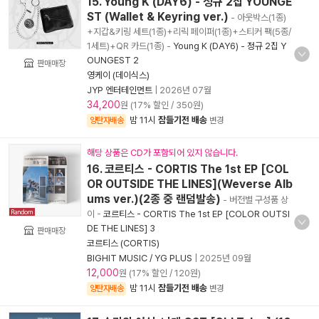
15. Young K (DAY6) - 정규 2집 YOUNGE
ST (Wallet & Keyring ver.)
- 아웃박스(1종)
+지갑&키링 세트(1종)+리릭 페이퍼(1종)+스티커 팩(5종/
1세트)+QR 카드(1종)
-
Young K (DAY6) - 정규 2집 Y
OUNGEST 2
판매매장
영케이 (데이식스)
JYP 엔터테인먼트
|
2026년 07월
34,200
원 (17% 할인 / 350원)
밤 11시
잠들기전 배송
양탄자배송
변경
해당 상품은 CD가 포함되어 있지 않습니다.
16. 코르티스 - CORTIS The 1st EP [COL
OR OUTSIDE THE LINES](Weverse Alb
ums ver.)(2종 중 랜덤발송)
- 버전별 구성품 상
이
-
코르티스 - CORTIS The 1st EP [COLOR OUTSI
DE THE LINES] 3
판매매장
코르티스 (CORTIS)
BIGHIT MUSIC / YG PLUS
|
2025년 09월
12,000
원 (17% 할인 / 120원)
밤 11시
잠들기전 배송
양탄자배송
변경