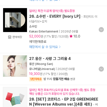
알라딘 특전 미공개 엽서(1종) 별도증정
26. 소수빈 - EVERY [Ivory LP]
- 프린티드 이
너슬리브+삽지
소수빈
Kakao Entertainment
|
2026년 08월
52,000
10.0
원 (17% 할인 / 520원)
판매매장
예약판매종료
매장에서 살 수 있어요
27. 웅산 - 사랑 그 그리움 4
웅산 (Woong San)
유니버설(Universal)
|
2026년 08월
19,300
원 (17% 할인 / 200원)
밤 11시
잠들기전 배송
양탄자배송
변경
알라딘 특전 포토카드(오피셜 포토 단체컷 1종) 별도 증정
해당 상품은 CD가 포함되어 있지 않습니다.
28. [SET] 코르티스 - EP 2집 GREENGREE
N [Weverse Albums ver.](4종 세트)
- 버