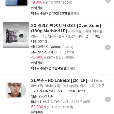
19,300
원 (17% 할인 / 200원)
예약판매
택배
로 주문하면
10월 23일 출고
변경
20. 승리의 여신: 니케 OST [Over Zone]
(180g Marbled LP)
- 게이트폴드 자켓+이너 슬
리브+크레딧 인서트+홀로그램 엽서 세트
-
승리의 여신:
니케 OST 2
여러 아티스트 (Various Artists)
지니(genie)뮤직
|
2026년 09월
48,900
원 (20% 할인 / 490원)
예약판매
택배
로 주문하면
9월 4일 출고
변경
21. 연준 - NO LABELS [컬러 LP]
- 아우터 슬
리브(1종)+바이닐(1종)+엽서 A(6종)+엽서 B(2종)
-
연준
- YEONJUN 'NO LABELS: PART 02' 11
연준 (YEONJUN)
BIGHIT MUSIC / YG PLUS
|
2026년 08월
52,000
원 (17% 할인 / 520원)
예약판매