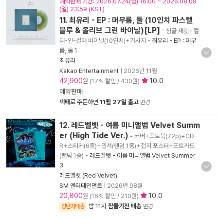
예약판매 기간: 2026.07.24(금) 16:00 ~ 2026.08.09
(일) 23:59 (KST)
11. 최유리 - EP : 머무름, 둘 (10인치 파스텔
블루 & 올리브 그린 바이닐)[LP]
- 싱글 재킷+컬
러-인-컬러 바이닐(10인치)+가사지
-
최유리 - EP : 머무
름, 둘 1
최유리
Kakao Entertainment
|
2026년 11월
42,900
10.0
원 (17% 할인 / 430원)
예약판매
택배
로 주문하면
11월 27일 출고
변경
12. 레드벨벳 - 여름 미니앨범 Velvet Summ
er (High Tide Ver.)
- 커버+포토북(72p)+CD-
R+스티커(6종)+엽서(랜덤 1종)+접지 포스터+포토카드
(랜덤 1종)
-
레드벨벳 - 여름 미니앨범 Velvet Summer
3
레드벨벳 (Red Velvet)
SM 엔터테인먼트
|
2026년 08월
20,800
10.0
원 (16% 할인 / 210원)
밤 11시
잠들기전 배송
양탄자배송
변경