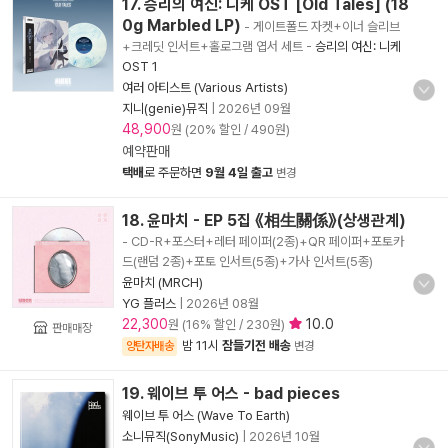
17. 승리의 여신: 니케 OST [Old Tales] (18
0g Marbled LP)
- 게이트폴드 자켓+이너 슬리브
+크레딧 인서트+홀로그램 엽서 세트
-
승리의 여신: 니케
OST 1
여러 아티스트 (Various Artists)
지니(genie)뮤직
|
2026년 09월
48,900
원 (20% 할인 / 490원)
예약판매
택배
로 주문하면
9월 4일 출고
변경
18. 윤마치 - EP 5집 《相生關係》(상생관계)
- CD-R+포스터+레터 페이퍼(2종)+QR 페이퍼+포토카
드(랜덤 2종)+포토 인서트(5종)+가사 인서트(5종)
윤마치 (MRCH)
YG 플러스
|
2026년 08월
22,300
10.0
원 (16% 할인 / 230원)
판매매장
밤 11시
잠들기전 배송
양탄자배송
변경
19. 웨이브 투 어스 - bad pieces
웨이브 투 어스 (Wave To Earth)
소니뮤직(SonyMusic)
|
2026년 10월