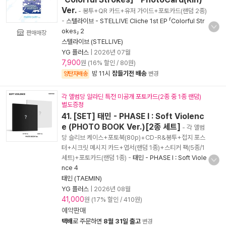
Ver.
- 봉투+QR 카드+유저 가이드+포토카드(랜덤 2종)
-
스텔라이브 - STELLIVE Cliche 1st EP 「Colorful Str
okes」 2
판매매장
스텔라이브 (STELLIVE)
YG 플러스
|
2026년 07월
7,900
원 (16% 할인 / 80원)
밤 11시
잠들기전 배송
양탄자배송
변경
각 앨범당 알라딘 특전 미공개 포토카드(2종 중 1종 랜덤)
별도증정
41. [SET] 태민 - PHASE I : Soft Violenc
e (PHOTO BOOK Ver.)[2종 세트]
- 각 앨범
당 슬리브 케이스+포토북(80p)+CD-R&봉투+접지 포스
터+시크릿 메시지 카드+엽서(랜덤 1종)+스티커 팩(5종/1
세트)+포토카드(랜덤 1종)
-
태민 - PHASE I : Soft Viole
nce 4
태민 (TAEMIN)
YG 플러스
|
2026년 08월
41,000
원 (17% 할인 / 410원)
예약판매
택배
로 주문하면
8월 31일 출고
변경