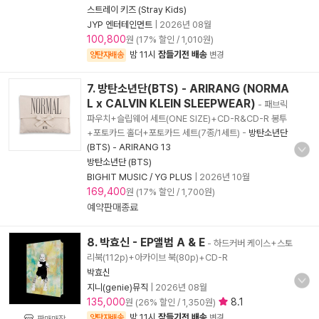
스트레이 키즈 (Stray Kids)
JYP 엔터테인먼트
|
2026년 08월
100,800
원 (17% 할인 / 1,010원)
밤 11시
잠들기전 배송
양탄자배송
변경
7. 방탄소년단(BTS) - ARIRANG (NORMA
L x CALVIN KLEIN SLEEPWEAR)
- 패브릭
파우치+슬립웨어 세트(ONE SIZE)+CD-R&CD-R 봉투
+포토카드 홀더+포토카드 세트(7종/1세트)
-
방탄소년단
(BTS) - ARIRANG 13
방탄소년단 (BTS)
BIGHIT MUSIC / YG PLUS
|
2026년 10월
169,400
원 (17% 할인 / 1,700원)
예약판매종료
8. 박효신 - EP앨범 A & E
- 하드커버 케이스+스토
리북(112p)+아카이브 북(80p)+CD-R
박효신
지니(genie)뮤직
|
2026년 08월
135,000
8.1
원 (26% 할인 / 1,350원)
밤 11시
잠들기전 배송
양탄자배송
변경