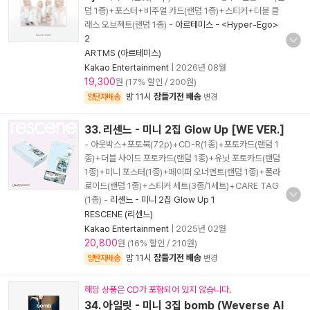
덤 1종)+포스터+비주얼 카드(랜덤 1종)+스티커+더블 클
래스 오브젝트(랜덤 1종)
-
아르테미스 - <Hyper-Ego>
2
ARTMS (아르테미스)
Kakao Entertainment
|
2026년 08월
19,300
원 (17% 할인 / 200원)
밤 11시
잠들기전 배송
양탄자배송
변경
33. 리센느 - 미니 2집 Glow Up [WE VER.]
- 아웃박스+포토북(72p)+CD-R(1종)+포토카드(랜덤 1
종)+더블 사이드 포토카드(랜덤 1종)+유닛 포토카드(랜덤
1종)+미니 포스터(1종)+페이퍼 오너먼트(랜덤 1종)+폴라
로이드(랜덤 1종)+스티커 세트(3종/1세트)+CARE TAG
(1종)
-
리센느 - 미니 2집 Glow Up 1
RESCENE (리센느)
Kakao Entertainment
|
2025년 02월
20,800
원 (16% 할인 / 210원)
밤 11시
잠들기전 배송
양탄자배송
변경
해당 상품은 CD가 포함되어 있지 않습니다.
34. 아일릿 - 미니 3집 bomb (Weverse Al