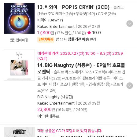
13. 비와이 - POP IS CRYIN' (2CD)
- 슬리브
(1종)+주얼 케이스(1종)+부클릿(14P)+CD-R(2종)
비와이 (BewhY)
Kakao Entertainment
|
2026년 07월
17,800
10.0
원 (17% 할인 / 180원)
밤 11시
잠들기전 배송
양탄자배송
변경
판매매장
예약판매 기간: 2026.7.27(월) 15:00 ~ 8.3(월) 23:59
(KST)
14. BIG Naughty (서동현) - EP앨범 호프풀
로맨틱
- 슬리브 박스&패키지 박스+포토북&아티스트 친
필 가사지(32p)+CD&트레이판&트레이판 봉투+아티스
트 이미지 접지 포스터(랜덤 1종)+엽서(랜덤 1종)+포토카
드(랜덤 2종)
BIG Naughty (서동현)
Kakao Entertainment
|
2026년 09월
23,800
원 (16% 할인 / 240원)
예약판매종료
해당 상품은 CD가 포함되어 있지 않습니다.