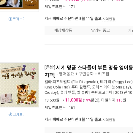
세일즈포인트 :
171
지금
택배
로 주문하면
8월 11일 출고
지역변경
매장새상품
알라딘 중고
이
-
-
[음반]
세계 명품 스타들이 부른 명품 영어동요 
- 영어동요 + 구연동화 + 키즈팝
지팩]
엘라 피츠제럴드 (Ella Fitzgerald)
,
페기 리 (Peggy Lee)
King Cole Trio)
,
주디 갈랜드
,
도리스 데이 (Doris Day)
,
Crosby)
,
셜리 템플
,
멜 블랑
|
콘텐츠코리아
| 2013년 1
11,000원
13,500
원 →
(
할인), 마일리지
원
19%
110
세일즈포인트 :
161
지금
택배
로 주문하면
8월 11일 출고
지역변경