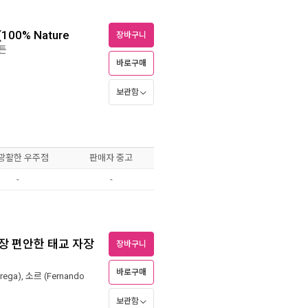
00% Nature
장바구니
헴튼
바로구매
보관함
 광활한 우주점
판매자 중고
-
-
장 편안한 태교 자장
장바구니
바로구매
rega)
,
소르 (Fernando
보관함