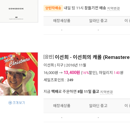
내일 밤 11시
잠들기전 배송
양탄자배송
지역변경
매장새상품
알라딘 중고
이
-
-
[음반]
이선희 - 이선희의 캐롤 (Remastere
이선희
|
지구
| 2016년 11월
13,400원
16,000
원 →
(
할인), 마일리지
원
16%
140
세일즈포인트 :
249
지금
택배
로 주문하면
8월 11일 출고
지역변경
매장새상품
알라딘 중고
이
-
-