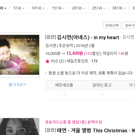
1위
51위
101위
151위
201위
251위
301위
전체선택
장바구
[음반]
김시연(아녜스) - in my heart
- 김시연
김시연
|
조은뮤직
| 2016년 2월
13,400원
16,000
원 →
(
할인), 마일리지
원
16%
140
10.0
(
2
) | 세일즈포인트 :
173
판권 소멸 등으로 더 이상 제작, 유통 계획이 없습니다.
매장새상품
알라딘 중고
이
-
-
포토카드(2종 중 랜덤1종) 온팩구성
[음반]
태연 - 겨울 앨범 This Christmas - Wi