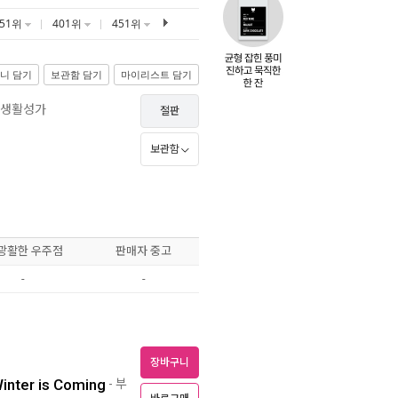
351위
401위
451위
니 담기
보관함 담기
마이리스트 담기
 생활성가
절판
보관함
 광활한 우주점
판매자 중고
-
-
장바구니
nter is Coming
- 부