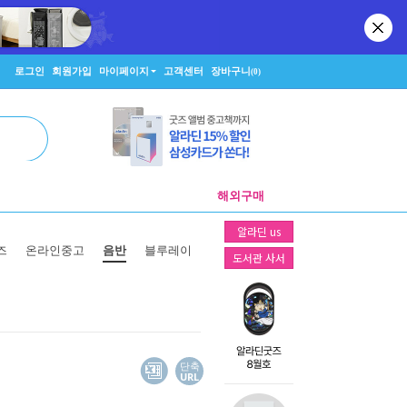
로그인
회원가입
마이페이지
고객센터
장바구니
(0)
해외구매
알라딘 us
즈
온라인중고
음반
블루레이
도서관 사서
단축
URL