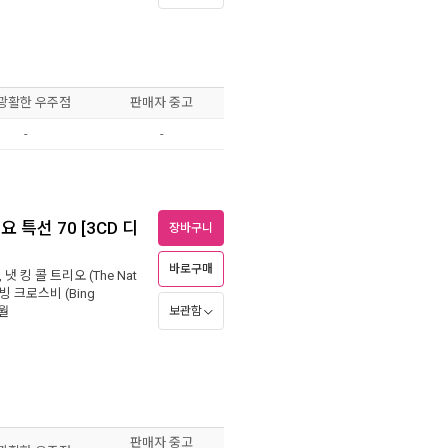
 광활한 우주점
판매자 중고
-
-
특선 70 [3CD 디
장바구니
바로구매
,
냇 킹 콜 트리오 (The Nat
빙 크로스비 (Bing
0월
보관함
판매자 중고