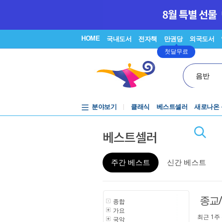
HOME
국내도서
전자책
만권당
외국도서
첫달무료
음반
분야보기
클래식
베스트셀러
새로나온
베스트셀러
주간 베스트
신간 베스트
종교
종합
가요
최근 1주
국악