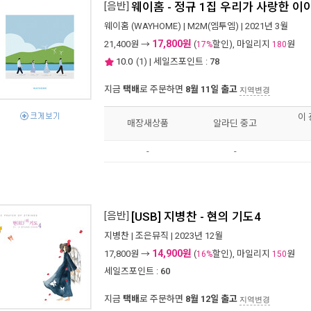
[음반]
웨이홈 - 정규 1집 우리가 사랑한 이
웨이홈 (WAYHOME)
|
M2M(엠투엠)
| 2021년 3월
17,800원
21,400
원 →
(
할인), 마일리지
원
17%
180
10.0
(
1
) | 세일즈포인트 :
78
지금
택배
로 주문하면
8월 11일 출고
지역변경
이
매장새상품
알라딘 중고
-
-
[음반]
[USB] 지병찬 - 현의 기도4
지병찬
|
조은뮤직
| 2023년 12월
14,900원
17,800
원 →
(
할인), 마일리지
원
16%
150
세일즈포인트 :
60
지금
택배
로 주문하면
8월 12일 출고
지역변경