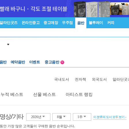
알라딘굿즈
온라인중고
중고매장
우주점
블루레이
커피
음반
중고음반
 음반
예약음반
이벤트
1천원부터
N
중고음반
국내도서
전자책
외국도서
알라딘굿
누적 베스트
선물 베스트
아티스트 랭킹
/명상/기타
2026년
8월
1주
이 분류의 도서 모두 보기
 동안 가장 많은 고객들이 구매한 음반 순위입니다.