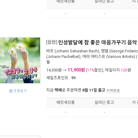
매장새상품
알라딘 중고
이
-
-
[음반]
인성발달에 참 좋은 마음가꾸기 음악 [3
바흐 (Johann Sebastian Bach)
,
헨델 (George Frideric
(Johann Pachelbel)
,
여러 아티스트 (Various Artists)
|
월
11,900원
14,300
원 →
(
할인), 마일리지
원
17%
120
세일즈포인트 :
99
지금
택배
로 주문하면
8월 11일 출고
지역변경
매장새상품
알라딘 중고
이
-
-