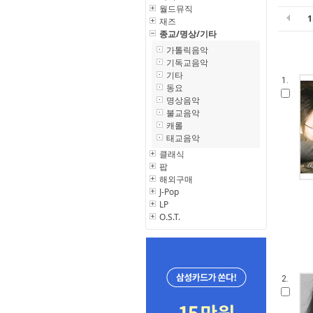
월드뮤직
재즈
종교/명상/기타
가톨릭음악
기독교음악
기타
1.
동요
명상음악
불교음악
캐롤
태교음악
클래식
팝
해외구매
J-Pop
LP
O.S.T.
2.