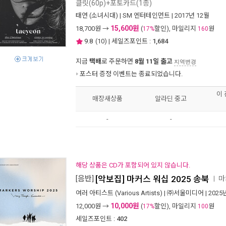
클릿(60p)+포토카드(1종)
태연 (소녀시대)
|
SM 엔터테인먼트
| 2017년 12월
15,600원
18,700
원 →
(
할인), 마일리지
원
17%
160
9.8
(
10
) | 세일즈포인트 :
1,684
지금
택배
로 주문하면
8월 11일 출고
지역변경
포스터 증정 이벤트는 종료되었습니다.
이
매장새상품
알라딘 중고
-
-
해당 상품은 CD가 포함되어 있지 않습니다.
[음반]
[악보집] 마커스 워십 2025 송북
마
ㅣ
여러 아티스트 (Various Artists)
|
㈜서울미디어
| 2025
10,000원
12,000
원 →
(
할인), 마일리지
원
17%
100
세일즈포인트 :
402