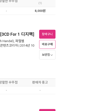
 광활한 우주점
(1)
-
8,000원
CD For 1 디지팩]
장바구니
h Handel)
,
파헬벨
바로구매
콘텐츠코리아
| 2014년 10
보관함
 광활한 우주점
판매자 중고
-
-