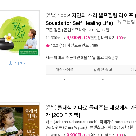
[음반]
100% 자연의 소리 셀프힐링 라이프 (1
- By 고든 
Sounds for Self Healing Life)
고든 헴튼
|
콘텐츠코리아
| 2017년 12월
9,900원
11,900
원 →
(
할인), 마일리지
원
17%
100
10.0
(
1
) | 세일즈포인트 :
185
지금
택배
로 주문하면
8월 11일 출고
지역변경
매장새상품
알라딘 중고
이
-
-
[음반]
클래식 기타로 들려주는 세상에서 가
가 [2CD 디지팩]
바흐 (Johann Sebastian Bach)
,
타레가 (Francisco Tar
Sor)
,
위튼 (Chris Wyton)
|
콘텐츠코리아
| 2015년 4월
9,900원
11,900
원 →
(
할인), 마일리지
원
17%
100