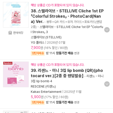
해당 상품은 CD가 포함되어 있지 않습니다.
38. 스텔라이브 - STELLIVE Cliche 1st EP
「Colorful Strokes」 - PhotoCard(Nan
a) Ver.
- 봉투+QR 카드+유저 가이드+포토카드(랜덤
2종)
-
스텔라이브 - STELLIVE Cliche 1st EP 「Colorfu
l Strokes」 3
판매매장
스텔라이브 (STELLIVE)
YG 플러스
|
2026년 07월
7,900
원 (16% 할인 / 80원)
밤 11시
잠들기전 배송
양탄자배송
변경
해당 상품은 CD가 포함되어 있지 않습니다.
39. 리센느 - 미니 3집 lip bomb (QR)(pho
tocard ver.)[2종 중 랜덤발송]
-
리센느 - 미니
3집 lip bomb 4
RESCENE (리센느)
Kakao Entertainment
|
2025년 11월
5,900
원 (17% 할인 / 60원)
밤 11시
잠들기전 배송
양탄자배송
변경