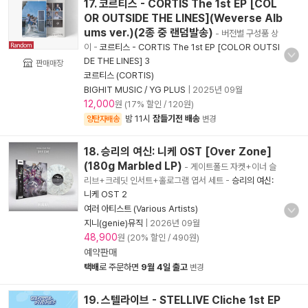
17. 코르티스 - CORTIS The 1st EP [COL
OR OUTSIDE THE LINES](Weverse Alb
ums ver.)(2종 중 랜덤발송)
- 버전별 구성품 상
이
-
코르티스 - CORTIS The 1st EP [COLOR OUTSI
DE THE LINES] 3
판매매장
코르티스 (CORTIS)
BIGHIT MUSIC / YG PLUS
|
2025년 09월
12,000
원 (17% 할인 / 120원)
밤 11시
잠들기전 배송
양탄자배송
변경
18. 승리의 여신: 니케 OST [Over Zone]
(180g Marbled LP)
- 게이트폴드 자켓+이너 슬
리브+크레딧 인서트+홀로그램 엽서 세트
-
승리의 여신:
니케 OST 2
여러 아티스트 (Various Artists)
지니(genie)뮤직
|
2026년 09월
48,900
원 (20% 할인 / 490원)
예약판매
택배
로 주문하면
9월 4일 출고
변경
19. 스텔라이브 - STELLIVE Cliche 1st EP