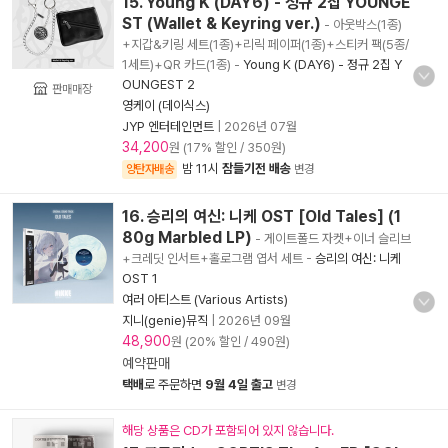
15. Young K (DAY6) - 정규 2집 YOUNGE
ST (Wallet & Keyring ver.)
- 아웃박스(1종)
+지갑&키링 세트(1종)+리릭 페이퍼(1종)+스티커 팩(5종/
1세트)+QR 카드(1종)
-
Young K (DAY6) - 정규 2집 Y
OUNGEST 2
판매매장
영케이 (데이식스)
JYP 엔터테인먼트
|
2026년 07월
34,200
원 (17% 할인 / 350원)
밤 11시
잠들기전 배송
양탄자배송
변경
16. 승리의 여신: 니케 OST [Old Tales] (1
80g Marbled LP)
- 게이트폴드 자켓+이너 슬리브
+크레딧 인서트+홀로그램 엽서 세트
-
승리의 여신: 니케
OST 1
여러 아티스트 (Various Artists)
지니(genie)뮤직
|
2026년 09월
48,900
원 (20% 할인 / 490원)
예약판매
택배
로 주문하면
9월 4일 출고
변경
해당 상품은 CD가 포함되어 있지 않습니다.