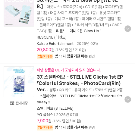
36. 리센느 - 미니 2집 Glow Up [WE VE
R.]
- 아웃박스+포토북(72p)+CD-R(1종)+포토카드(랜
덤 1종)+더블 사이드 포토카드(랜덤 1종)+유닛 포토카드
(랜덤 1종)+미니 포스터(1종)+페이퍼 오너먼트(랜덤 1종)
+폴라로이드(랜덤 1종)+스티커 세트(3종/1세트)+CARE
TAG(1종)
-
리센느 - 미니 2집 Glow Up 1
RESCENE (리센느)
Kakao Entertainment
|
2025년 02월
20,800
원 (16% 할인 / 210원)
밤 11시
잠들기전 배송
양탄자배송
변경
해당 상품은 CD가 포함되어 있지 않습니다.
37. 스텔라이브 - STELLIVE Cliche 1st EP
「Colorful Strokes」 - PhotoCard(Rin)
Ver.
- 봉투+QR 카드+유저 가이드+포토카드(랜덤 2종)
-
스텔라이브 - STELLIVE Cliche 1st EP 「Colorful Str
okes」 2
판매매장
스텔라이브 (STELLIVE)
YG 플러스
|
2026년 07월
7,900
원 (16% 할인 / 80원)
밤 11시
잠들기전 배송
양탄자배송
변경