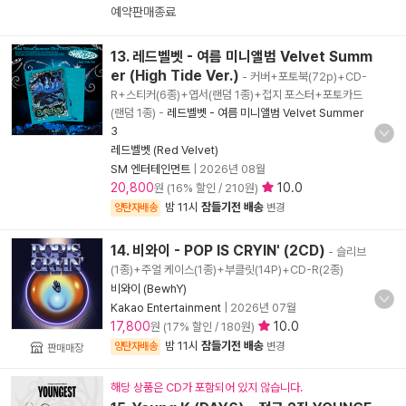
예약판매종료
13. 레드벨벳 - 여름 미니앨범 Velvet Summ
er (High Tide Ver.)
- 커버+포토북(72p)+CD-
R+스티커(6종)+엽서(랜덤 1종)+접지 포스터+포토카드
(랜덤 1종)
-
레드벨벳 - 여름 미니앨범 Velvet Summer
3
레드벨벳 (Red Velvet)
SM 엔터테인먼트
|
2026년 08월
20,800
10.0
원 (16% 할인 / 210원)
밤 11시
잠들기전 배송
양탄자배송
변경
14. 비와이 - POP IS CRYIN' (2CD)
- 슬리브
(1종)+주얼 케이스(1종)+부클릿(14P)+CD-R(2종)
비와이 (BewhY)
Kakao Entertainment
|
2026년 07월
17,800
10.0
원 (17% 할인 / 180원)
밤 11시
잠들기전 배송
양탄자배송
변경
판매매장
해당 상품은 CD가 포함되어 있지 않습니다.