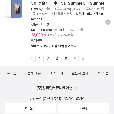
50. 정은지 - 미니 5집 Summer, I (Summe
r ver.)
- 슬리브+포토북(76p)+CD-R+포토카드(랜덤
1종)+스티커+트랜스루센스 엽서
-
정은지 - 미니 5집 Su
mmer, I 1
정은지(에이핑크)
Kakao Entertainment
|
2026년 08월
23,900
원 (17% 할인 / 240원)
예약판매
택배
로 주문하면
8월 11일 출고
변경
1
2
3
4
5
로그인
전체 메뉴
회사 소개
출판사 안내
PC 버전
(주)알라딘커뮤니케이션
1544-2514
일반문의 (발신자 부담)
1:1 문의
FAQ