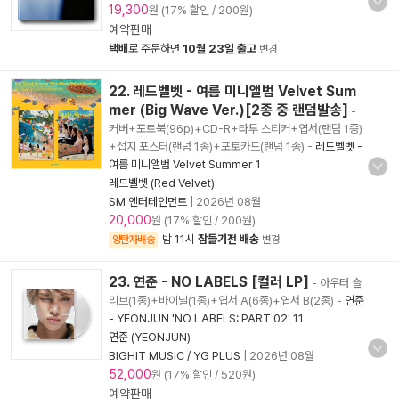
19,300
원 (17% 할인 / 200원)
예약판매
택배
로 주문하면
10월 23일 출고
변경
22. 레드벨벳 - 여름 미니앨범 Velvet Sum
mer (Big Wave Ver.)[2종 중 랜덤발송]
-
커버+포토북(96p)+CD-R+타투 스티커+엽서(랜덤 1종)
+접지 포스터(랜덤 1종)+포토카드(랜덤 1종)
-
레드벨벳 -
여름 미니앨범 Velvet Summer 1
레드벨벳 (Red Velvet)
SM 엔터테인먼트
|
2026년 08월
20,000
원 (17% 할인 / 200원)
밤 11시
잠들기전 배송
양탄자배송
변경
23. 연준 - NO LABELS [컬러 LP]
- 아우터 슬
리브(1종)+바이닐(1종)+엽서 A(6종)+엽서 B(2종)
-
연준
- YEONJUN 'NO LABELS: PART 02' 11
연준 (YEONJUN)
BIGHIT MUSIC / YG PLUS
|
2026년 08월
52,000
원 (17% 할인 / 520원)
예약판매