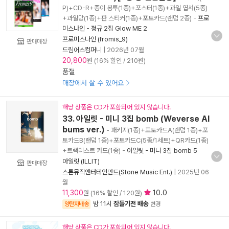
P)+CD-R+종이 봉투(1종)+포스터(1종)+과일 엽서(5종)
+과일망(1종)+판 스티커(1종)+포토카드(랜덤 2종)
-
프로
미스나인 - 정규 2집 Glow ME 2
프로미스나인 (fromis_9)
판매매장
드림어스컴퍼니
|
2026년 07월
20,800
원 (16% 할인 / 210원)
품절
매장에서 살 수 있어요
해당 상품은 CD가 포함되어 있지 않습니다.
33. 아일릿 - 미니 3집 bomb (Weverse Al
bums ver.)
- 패키지(1종)+포토카드A(랜덤 1종)+포
토카드B(랜덤 1종)+포토카드C(5종/1세트)+QR카드(1종)
+트랙리스트 카드(1종)
-
아일릿 - 미니 3집 bomb 5
아일릿 (ILLIT)
판매매장
스톤뮤직엔터테인먼트(Stone Music Ent.)
|
2025년 06
월
11,300
10.0
원 (16% 할인 / 120원)
밤 11시
잠들기전 배송
양탄자배송
변경
해당 상품은 CD가 포함되어 있지 않습니다.