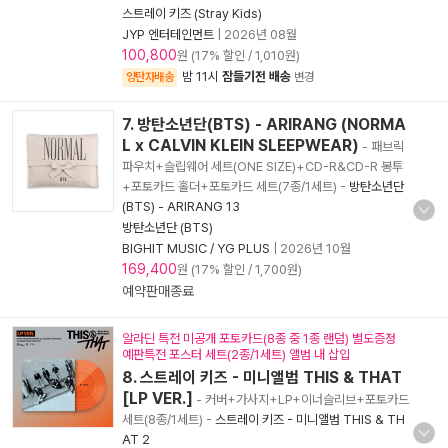
스트레이 키즈 (Stray Kids)
JYP 엔터테인먼트
|
2026년 08월
100,800
원 (17% 할인 / 1,010원)
밤 11시
잠들기전 배송
양탄자배송
변경
7. 방탄소년단(BTS) - ARIRANG (NORMA
L x CALVIN KLEIN SLEEPWEAR)
- 패브릭
파우치+슬립웨어 세트(ONE SIZE)+CD-R&CD-R 봉투
+포토카드 홀더+포토카드 세트(7종/1세트)
-
방탄소년단
(BTS) - ARIRANG 13
방탄소년단 (BTS)
BIGHIT MUSIC / YG PLUS
|
2026년 10월
169,400
원 (17% 할인 / 1,700원)
예약판매종료
알라딘 특전 미공개 포토카드(8종 중 1종 랜덤) 별도증정
예판특전 포스터 세트(2종/1세트) 앨범 내 삽입
8. 스트레이 키즈 - 미니앨범 THIS & THAT
[LP VER.]
- 커버+가사지+LP+이너슬리브+포토카드
세트(8종/1세트)
-
스트레이 키즈 - 미니앨범 THIS & TH
AT 2