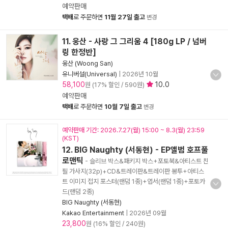
예약판매
택배
로 주문하면
11월 27일 출고
변경
11. 웅산 - 사랑 그 그리움 4 [180g LP / 넘버
링 한정반]
웅산 (Woong San)
유니버설(Universal)
|
2026년 10월
58,100
10.0
원 (17% 할인 / 590원)
예약판매
택배
로 주문하면
10월 7일 출고
변경
예약판매 기간: 2026.7.27(월) 15:00 ~ 8.3(월) 23:59
(KST)
12. BIG Naughty (서동현) - EP앨범 호프풀
로맨틱
- 슬리브 박스&패키지 박스+포토북&아티스트 친
필 가사지(32p)+CD&트레이판&트레이판 봉투+아티스
트 이미지 접지 포스터(랜덤 1종)+엽서(랜덤 1종)+포토카
드(랜덤 2종)
BIG Naughty (서동현)
Kakao Entertainment
|
2026년 09월
23,800
원 (16% 할인 / 240원)