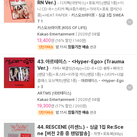
RN Ver.)
- 디지팩(아웃박스)+포토카드(랜덤 1종)+미
니 CD-R+스티커 팩(4종/1세트)+가사지+포토 엽서(10
종)+HEAT PAPER
-
키스오브라이프 - 싱글 3집 SWEA
T 1
키스오브라이프 (KISS OF LIFE)
Kakao Entertainment
|
2026년 08월
13,400
원 (16% 할인 / 140원)
밤 11시
잠들기전 배송
양탄자배송
변경
43. 아르테미스 - <Hyper-Ego> (Trauma
Ver.)
- 커버+북클릿(54p)+CD-R+CD 봉투+북마크
(랜덤 1종)+포스터+비주얼 카드(랜덤 1종)+스티커+더블
클래스 오브젝트(랜덤 1종)
-
아르테미스 - <Hyper-Ego
> 3
ARTMS (아르테미스)
Kakao Entertainment
|
2026년 08월
19,300
원 (17% 할인 / 200원)
밤 11시
잠들기전 배송
양탄자배송
변경
44. RESCENE (리센느) - 싱글 1집 Re:Sce
ne [버전 2종 중 랜덤발송]
- 자켓+포토북(88p)