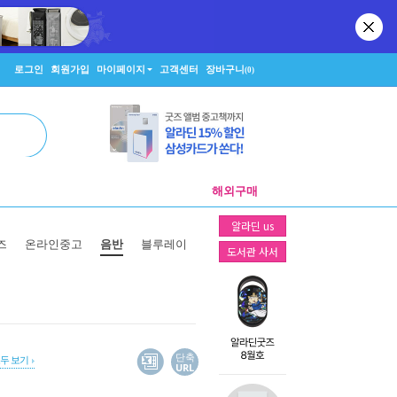
로그인
회원가입
마이페이지
고객센터
장바구니
(0)
해외구매
알라딘 us
즈
온라인중고
음반
블루레이
도서관 사서
단축
모두 보기
URL