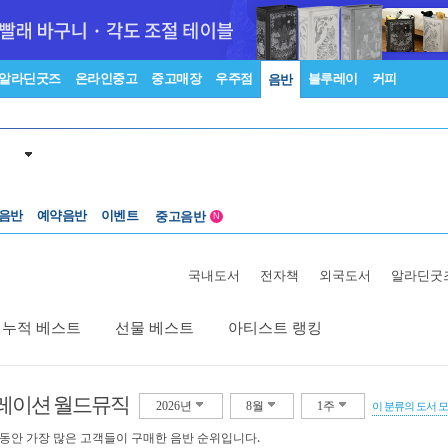
알라딘굿즈
온라인중고
중고매장
우주점
블루레이
커피
음반
 음반
예약음반
이벤트
중고음반
N
1천원부터
중고음반
국내도서
전자책
외국도서
알라딘굿
누적 베스트
선물 베스트
아티스트 랭킹
레이션 월드뮤직
2026년
8월
1주
이 분류의 도서 
 동안 가장 많은 고객들이 구매한 음반 순위입니다.