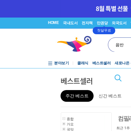
HOME
국내도서
전자책
만권당
외국도서
첫달무료
음반
분야보기
클래식
베스트셀러
새로나온
베스트셀러
주간 베스트
신간 베스트
컴필
종합
가요
최근 1주
국악