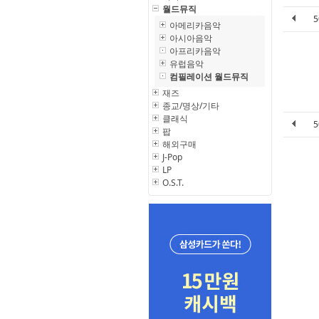
월드뮤직
아메리카음악
아시아음악
아프리카음악
유럽음악
컴필레이션 월드뮤직
재즈
종교/명상/기타
클래식
팝
해외구매
J-Pop
LP
O.S.T.