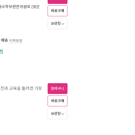
용수학부편찬위원회
(엮은
바로구매
보관함
 배송
지역변경
기
유전과 교육을 둘러싼 가장
장바구니
바로구매
보관함