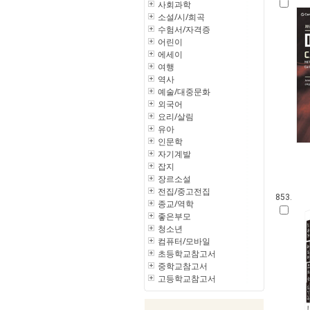
사회과학
소설/시/희곡
수험서/자격증
어린이
에세이
여행
역사
예술/대중문화
외국어
요리/살림
유아
인문학
자기계발
잡지
장르소설
전집/중고전집
853.
종교/역학
좋은부모
청소년
컴퓨터/모바일
초등학교참고서
중학교참고서
고등학교참고서