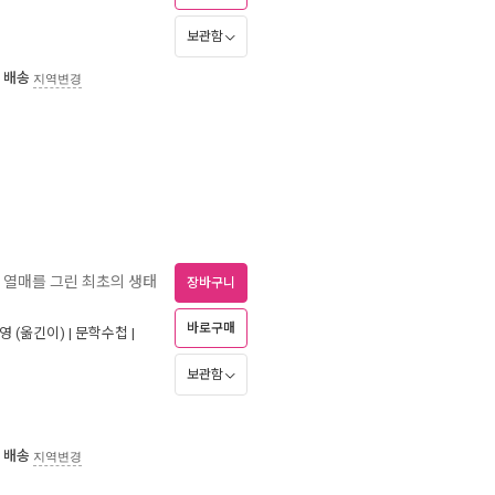
보관함
 배송
지역변경
와 열매를 그린 최초의 생태
장바구니
바로구매
영
(옮긴이) |
문학수첩
|
보관함
 배송
지역변경