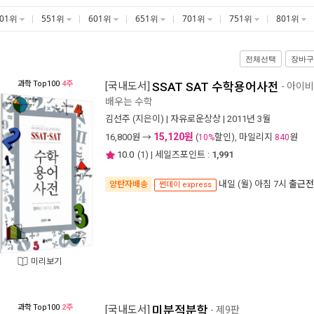
501위
551위
601위
651위
701위
751위
801위
전체선택
장바구
과학
Top100
4주
[국내도서]
SSAT SAT 수학용어사전
- 아이
배우는 수학
김선주
(지은이) |
자유로운상상
| 2011년 3월
15,120원
16,800
원 →
(
할인), 마일리지
원
10%
840
10.0
(
1
) | 세일즈포인트 :
1,991
내일 (월) 아침 7시
출근전
양탄자배송
썬데이 express
미리보기
과학
Top100
2주
[국내도서]
미분적분학
- 제9판