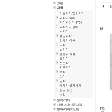
고전
과학
기초과학/교양과학
과학의 이해
과학사회학(STS)
과학자의 생애
851.
뇌과학
생명과학
인체의 이해
의학
법의학
동물과 식물
물리학
천문학
지구과학
수학
화학
공학
세계의 불가사의
발명/발견
농업
달력/기타
대학교재/전문서적
852.
만화/라이트노벨