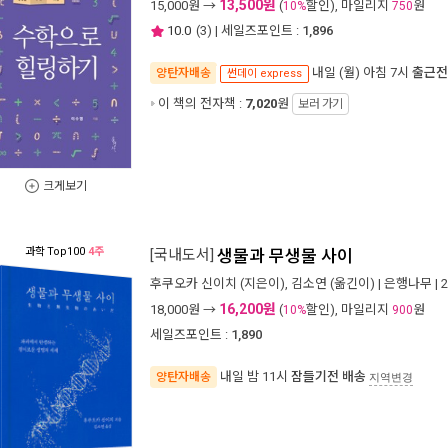
13,500원
15,000
원 →
(
할인), 마일리지
원
10%
750
10.0
(
3
) | 세일즈포인트 :
1,896
내일 (월) 아침 7시
출근전
양탄자배송
썬데이 express
이 책의 전자책 :
7,020
원
보러 가기
크게보기
과학
Top100
4주
[국내도서]
생물과 무생물 사이
후쿠오카 신이치
(지은이),
김소연
(옮긴이) |
은행나무
| 
16,200원
18,000
원 →
(
할인), 마일리지
원
10%
900
세일즈포인트 :
1,890
내일 밤 11시
잠들기전 배송
양탄자배송
지역변경