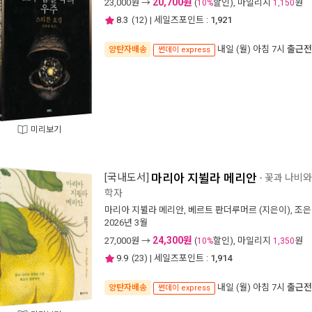
20,700원
23,000
원 →
(
할인), 마일리지
원
10%
1,150
8.3
(
12
) | 세일즈포인트 :
1,921
내일 (월) 아침 7시
출근전
양탄자배송
썬데이 express
미리보기
[국내도서]
마리아 지뷜라 메리안
- 꽃과 나비
학자
마리아 지뷜라 메리안
,
베르트 판더루머르
(지은이),
조은
2026년 3월
24,300원
27,000
원 →
(
할인), 마일리지
원
10%
1,350
9.9
(
23
) | 세일즈포인트 :
1,914
내일 (월) 아침 7시
출근전
양탄자배송
썬데이 express