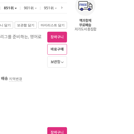
851위
901위
951위
니 담기
보관함 담기
마이리스트 담기
비리그를 준비하는, 영어로
장바구니
바로구매
보관함
 배송
지역변경
장바구니