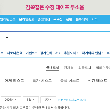
알라딘굿즈
온라인중고
중고매장
우주점
음반
블루레이
커피
서
스트
새로나온책
이벤트
정가인하도서
추천도서
작가와의 만남
북
국내도서
전자책
외국도서
알라딘굿
어제 베스트
특가 베스트
북플 베스트
신간 베스트
2026년
8월
1주
이 분류의 도서 모두 보기
 동안 가장 많은 고객들이 구매한 국내도서 순위입니다.