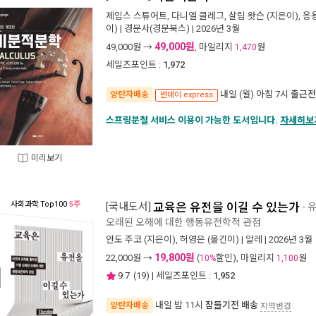
제임스 스튜어트
,
다니엘 클레그
,
살림 왓슨
(지은이),
응
이) |
경문사(경문북스)
| 2026년 3월
49,000원
49,000
원 →
, 마일리지
원
1,470
세일즈포인트 :
1,972
내일 (월) 아침 7시
출근전
양탄자배송
썬데이 express
스프링분철 서비스 이용이 가능한 도서입니다.
자세히보
미리보기
사회과학
Top100
5주
[국내도서]
교육은 유전을 이길 수 있는가
- 
오래된 오해에 대한 행동유전학적 관점
안도 주코
(지은이),
허영은
(옮긴이) |
알레
| 2026년 3월
19,800원
22,000
원 →
(
할인), 마일리지
원
10%
1,100
9.7
(
19
) | 세일즈포인트 :
1,952
내일 밤 11시
잠들기전 배송
양탄자배송
지역변경