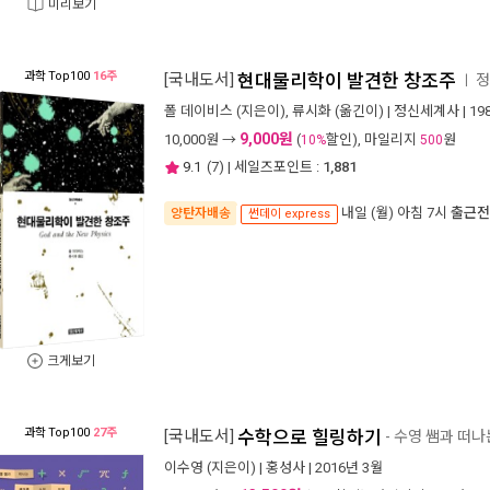
미리보기
과학
Top100
16주
[국내도서]
현대물리학이 발견한 창조주
정
ㅣ
폴 데이비스
(지은이),
류시화
(옮긴이) |
정신세계사
| 1
9,000원
10,000
원 →
(
할인), 마일리지
원
10%
500
9.1
(
7
) | 세일즈포인트 :
1,881
내일 (월) 아침 7시
출근전
양탄자배송
썬데이 express
크게보기
과학
Top100
27주
[국내도서]
수학으로 힐링하기
- 수영 쌤과 떠
이수영
(지은이) |
홍성사
| 2016년 3월