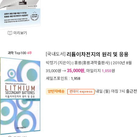
미리보기
과학
Top100
4주
[국내도서]
리튬이차전지의 원리 및 응용
박정기
(지은이) |
홍릉(홍릉과학출판사)
| 2010년 8월
35,000원
35,000
원 →
, 마일리지
원
1,050
세일즈포인트 :
1,958
내일 (월) 아침 7시
출근전
양탄자배송
썬데이 express