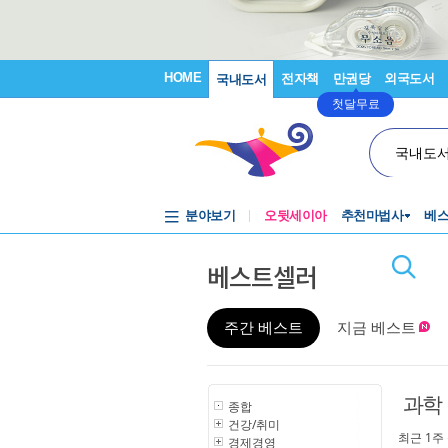
HOME
전자책
만권당
외국도서
국내도서
첫달무료
국내도
분야보기
오뒷세이아
추천마법사
베
베스트셀러
주간 베스트
지금 베스트
과학
종합
건강/취미
최근 1주
경제경영