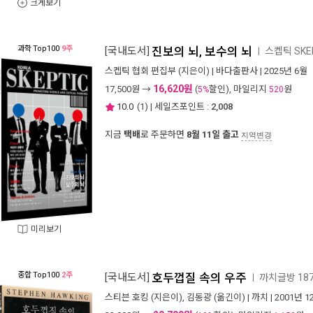
크게보기
과학
Top100
9주
[국내도서]
진보의 뇌, 보수의 뇌
스켑틱 SKEP
ㅣ
스켑틱 협회 편집부
(지은이) |
바다출판사
| 2025년 6월
16,620원
17,500
원 →
(
할인), 마일리지
원
5%
520
10.0
(
1
) | 세일즈포인트 :
2,008
지금
택배
로 주문하면
8월 11일 출고
지역변경
미리보기
종합
Top100
2주
[국내도서]
호두껍질 속의 우주
까치글방 18
ㅣ
스티븐 호킹
(지은이),
김동광
(옮긴이) |
까치
| 2001년 1