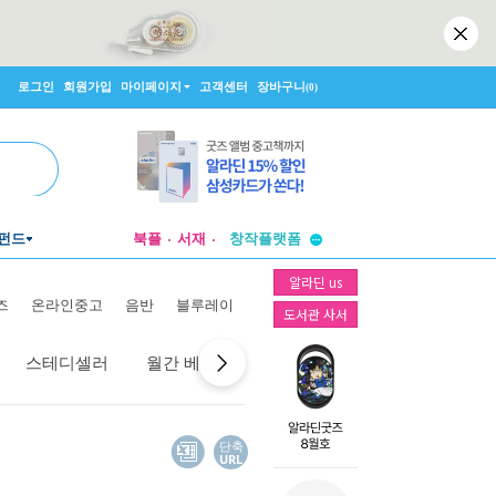
로그인
회원가입
마이페이지
고객센터
장바구니
(0)
투비컨티뉴드
펀드
북플
서재
창작플랫폼
투비컨티뉴드
알라딘 us
즈
온라인중고
음반
블루레이
도서관 사서
스테디셀러
월간 베스트
역대 베스트
선물 베스트
단축
URL