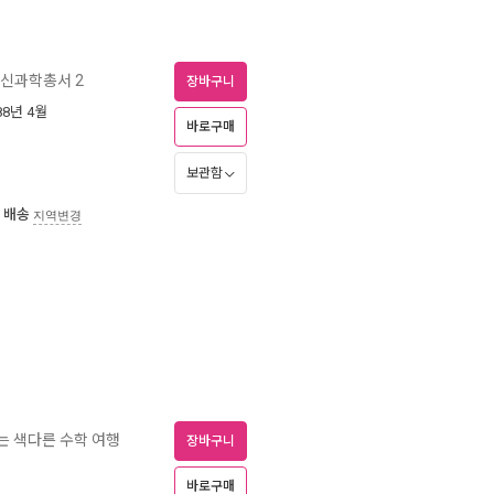
신과학총서 2
장바구니
988년 4월
바로구매
보관함
 배송
지역변경
나는 색다른 수학 여행
장바구니
바로구매