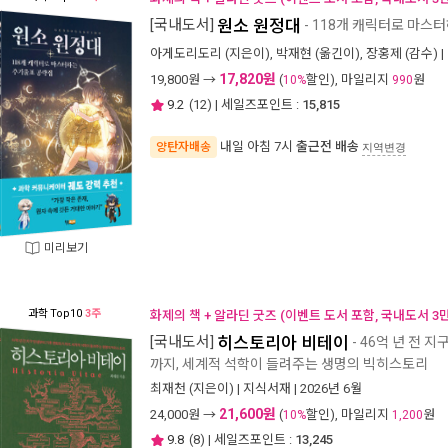
[국내도서]
원소 원정대
- 118개 캐릭터로 마스
아게도리도리
(지은이),
박재현
(옮긴이),
장홍제
(감수) |
17,820원
19,800
원 →
(
할인), 마일리지
원
10%
990
9.2
(
12
) | 세일즈포인트 :
15,815
내일 아침 7시
출근전 배송
양탄자배송
지역변경
미리보기
과학
Top10
3주
화제의 책 + 알라딘 굿즈 (이벤트 도서 포함, 국내도서 3
[국내도서]
히스토리아 비테이
- 46억 년 전 지
까지, 세계적 석학이 들려주는 생명의 빅히스토리
최재천
(지은이) |
지식서재
| 2026년 6월
21,600원
24,000
원 →
(
할인), 마일리지
원
10%
1,200
9.8
(
8
) | 세일즈포인트 :
13,245