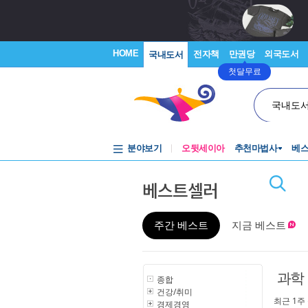
HOME
전자책
만권당
외국도서
국내도서
첫달무료
국내도
분야보기
오뒷세이아
추천마법사
베
베스트셀러
주간 베스트
지금 베스트
과학
종합
건강/취미
최근 1주
경제경영