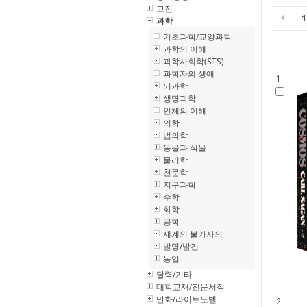
고전
과학
기초과학/교양과학
과학의 이해
과학사회학(STS)
과학자의 생애
1.
뇌과학
생명과학
인체의 이해
의학
법의학
동물과 식물
물리학
천문학
지구과학
수학
화학
공학
세계의 불가사의
발명/발견
농업
달력/기타
대학교재/전문서적
만화/라이트노벨
2.