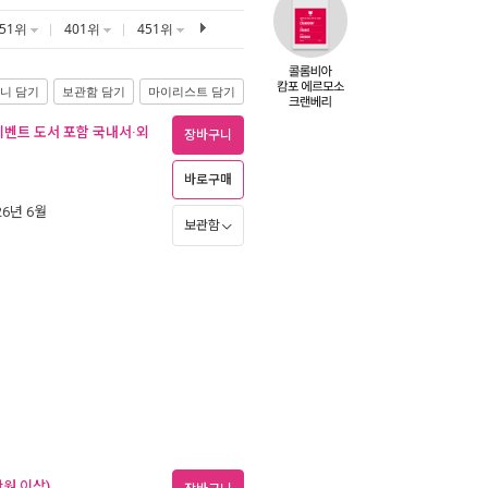
351위
401위
451위
니 담기
보관함 담기
마이리스트 담기
(이벤트 도서 포함 국내서·외
장바구니
바로구매
026년 6월
보관함
만원 이상)