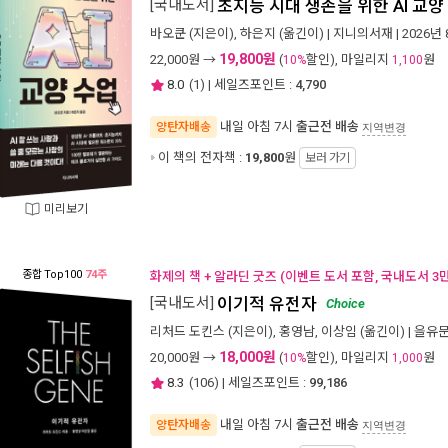
[국내도서]
초지능 시대 생존을 위한 AI 교양
바오쿤
(지은이),
하은지
(옮긴이) |
지니의서재
| 2026년
19,800원
22,000
원 →
(
할인), 마일리지
원
10%
1,100
8.0
(
1
) | 세일즈포인트 :
4,790
내일 아침 7시
출근전 배송
양탄자배송
지역변경
이 책의 전자책 :
19,800
원
보러 가기
미리보기
종합
Top100
74주
화제의 책 + 알라딘 굿즈 (이벤트 도서 포함, 국내도서 3
[국내도서]
이기적 유전자
Choice
리처드 도킨스
(지은이),
홍영남
,
이상임
(옮긴이) |
을유
18,000원
20,000
원 →
(
할인), 마일리지
원
10%
1,000
8.3
(
106
) | 세일즈포인트 :
99,186
내일 아침 7시
출근전 배송
양탄자배송
지역변경