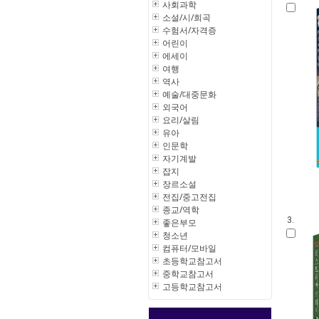
사회과학
소설/시/희곡
수험서/자격증
어린이
에세이
여행
역사
예술/대중문화
외국어
요리/살림
유아
인문학
자기계발
잡지
장르소설
전집/중고전집
종교/역학
3.
좋은부모
청소년
컴퓨터/모바일
초등학교참고서
중학교참고서
고등학교참고서