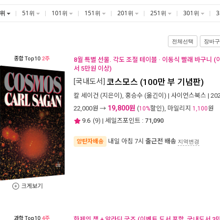
1위
51위
101위
151위
201위
251위
301위
전체선택
장바구
종합
Top10
2주
8월 특별 선물. 각도 조절 테이블 · 이동식 빨래 바구니 
서 5만원 이상)
[국내도서]
코스모스 (100만 부 기념판)
칼 세이건
(지은이),
홍승수
(옮긴이) |
사이언스북스
| 2
19,800원
22,000
원 →
(
할인), 마일리지
원
10%
1,100
9.6
(
9
) | 세일즈포인트 :
71,090
내일 아침 7시
출근전 배송
양탄자배송
지역변경
크게보기
과학
Top10
4주
화제의 책 + 알라딘 굿즈 (이벤트 도서 포함, 국내도서 3