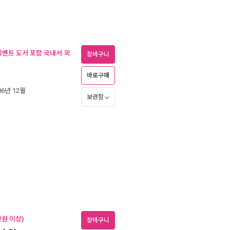
(이벤트 도서 포함 국내서·외
장바구니
바로구매
006년 12월
보관함
만원 이상)
장바구니