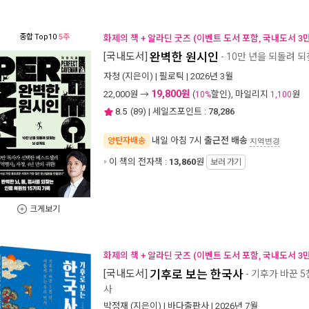
종합
Top10
5주
화제의 책 + 알라딘 굿즈 (이벤트 도서 포함, 국내도서 3
[국내도서]
완벽한 원시인
- 10만 년을 되돌려 
자청
(지은이) |
필로틱
| 2026년 3월
19,800원
22,000
원 →
(
할인), 마일리지
원
10%
1,100
8.5
(
89
) | 세일즈포인트 :
78,286
내일 아침 7시
출근전 배송
양탄자배송
지역변경
이 책의 전자책 :
13,860
원
보러 가기
크게보기
화제의 책 + 알라딘 굿즈 (이벤트 도서 포함, 국내도서 3
[국내도서]
기후로 보는 한국사
- 기후가 바꾼 5
사
박정재
(지은이) |
바다출판사
| 2026년 7월