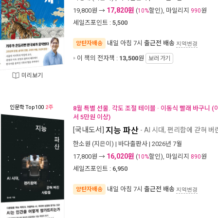
17,820원
19,800
원 →
(
할인), 마일리지
원
10%
990
세일즈포인트 :
5,500
내일 아침 7시
출근전 배송
양탄자배송
지역변경
이 책의 전자책 :
13,500
원
보러 가기
미리보기
인문학
Top100
2주
8월 특별 선물. 각도 조절 테이블 · 이동식 빨래 바구니 
서 5만원 이상)
[국내도서]
지능 파산
- AI 시대, 편리함에 갇혀 
한소원
(지은이) |
바다출판사
| 2026년 7월
16,020원
17,800
원 →
(
할인), 마일리지
원
10%
890
세일즈포인트 :
6,950
내일 아침 7시
출근전 배송
양탄자배송
지역변경