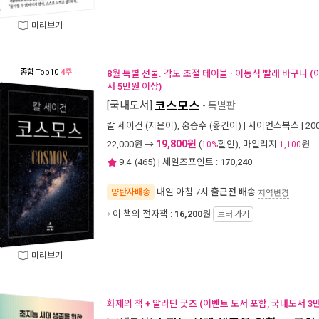
미리보기
종합
Top10
4주
8월 특별 선물. 각도 조절 테이블 · 이동식 빨래 바구니 
서 5만원 이상)
[국내도서]
코스모스
- 특별판
칼 세이건
(지은이),
홍승수
(옮긴이) |
사이언스북스
| 2
19,800원
22,000
원 →
(
할인), 마일리지
원
10%
1,100
9.4
(
465
) | 세일즈포인트 :
170,240
내일 아침 7시
출근전 배송
양탄자배송
지역변경
이 책의 전자책 :
16,200
원
보러 가기
미리보기
화제의 책 + 알라딘 굿즈 (이벤트 도서 포함, 국내도서 3