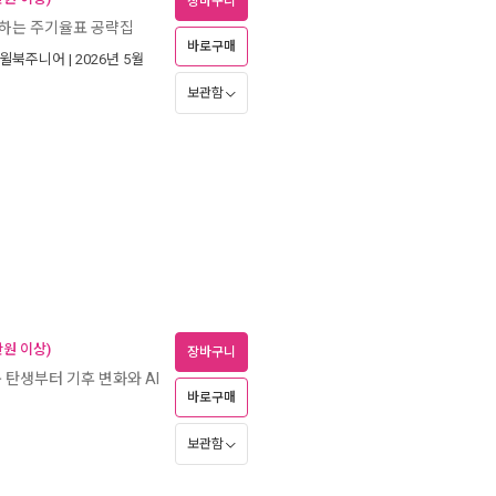
장바구니
터하는 주기율표 공략집
바로구매
윌북주니어
| 2026년 5월
보관함
만원 이상)
장바구니
구 탄생부터 기후 변화와 AI
바로구매
보관함