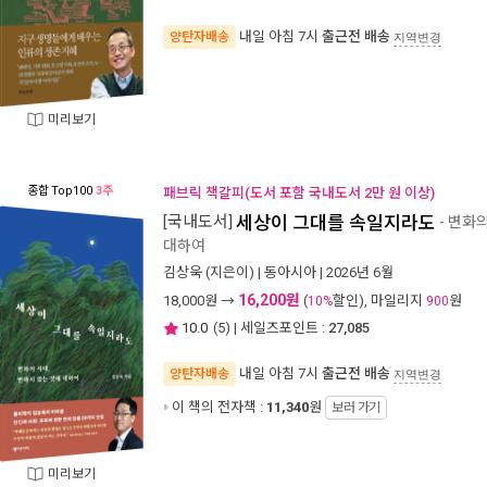
내일 아침 7시
출근전 배송
양탄자배송
지역변경
미리보기
종합
Top100
3주
패브릭 책갈피(도서 포함 국내도서 2만 원 이상)
[국내도서]
세상이 그대를 속일지라도
- 변화
대하여
김상욱
(지은이) |
동아시아
| 2026년 6월
16,200원
18,000
원 →
(
할인), 마일리지
원
10%
900
10.0
(
5
) | 세일즈포인트 :
27,085
내일 아침 7시
출근전 배송
양탄자배송
지역변경
이 책의 전자책 :
11,340
원
보러 가기
미리보기