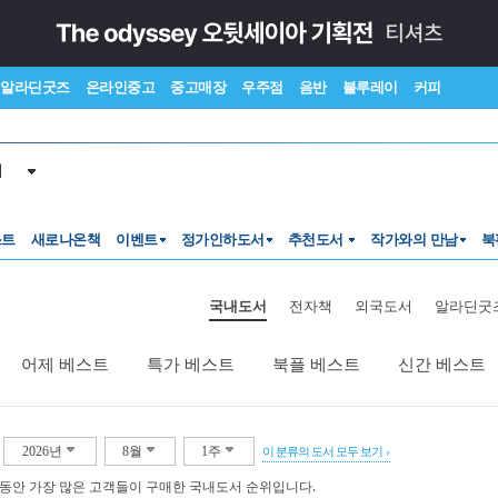
알라딘굿즈
온라인중고
중고매장
우주점
음반
블루레이
커피
서
스트
새로나온책
이벤트
정가인하도서
추천도서
작가와의 만남
북
국내도서
전자책
외국도서
알라딘굿
어제 베스트
특가 베스트
북플 베스트
신간 베스트
2026년
8월
1주
이 분류의 도서 모두 보기
 동안 가장 많은 고객들이 구매한 국내도서 순위입니다.