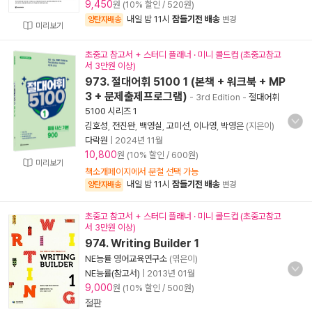
9,450
원 (10% 할인 / 520원)
내일 밤 11시
잠들기전 배송
양탄자배송
변경
미리보기
초중고 참고서 + 스터디 플래너 · 미니 콜드컵 (초중고참고
서 3만원 이상)
973. 절대어휘 5100 1 (본책 + 워크북 + MP
3 + 문제출제프로그램)
- 3rd Edition
-
절대어휘
5100 시리즈 1
김호성
,
전진완
,
백영실
,
고미선
,
이나영
,
박영은
(지은이)
다락원
|
2024년 11월
10,800
원 (10% 할인 / 600원)
미리보기
책소개페이지에서 분철 선택 가능
내일 밤 11시
잠들기전 배송
양탄자배송
변경
초중고 참고서 + 스터디 플래너 · 미니 콜드컵 (초중고참고
서 3만원 이상)
974. Writing Builder 1
NE능률 영어교육연구소
(엮은이)
NE능률(참고서)
|
2013년 01월
9,000
원 (10% 할인 / 500원)
절판