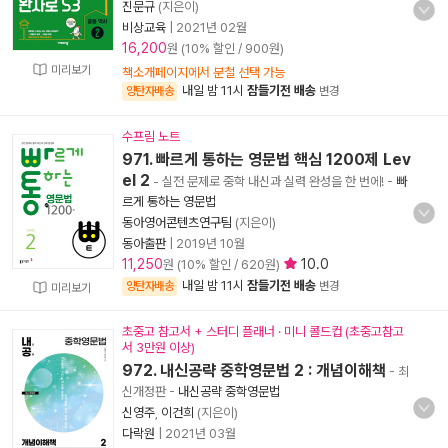
진문규
(지은이)
비상교육
|
2021년 02월
16,200
원 (10% 할인 / 900원)
미리보기
책소개페이지에서 분철 선택 가능
내일 밤 11시
잠들기전 배송
양탄자배송
변경
수프림 노트
971. 빠르게 통하는 영문법 핵심 1200제 Lev
el 2
- 실전 문제로 중학 내신과 실력 완성을 한 번에!
-
빠
르게 통하는 영문법
동아영어콘텐츠연구팀
(지은이)
동아출판
|
2019년 10월
11,250
10.0
원 (10% 할인 / 620원)
내일 밤 11시
잠들기전 배송
양탄자배송
변경
미리보기
초중고 참고서 + 스터디 플래너 · 미니 콜드컵 (초중고참고
서 3만원 이상)
972. 내신공략 중학영문법 2 : 개념이해책
- 최
신개정판
-
내신공략 중학영문법
신영주
,
이건희
(지은이)
다락원
|
2021년 03월