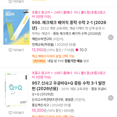
미리보기
초중고 참고서 + 스터디 플래너 · 미니 콜드컵 (초중고참고
서 3만원 이상)
956. 체크체크 베이직 중학 수학 2-1 (2026
년)
- 2022 개정 교육과정, 개념 이해의 첫 단계 쉽게 시
작하는 개념서
-
중등 체크체크 베이직 수학 (2026년)
해법수학연구회
(지은이)
천재교육(학원물)
|
2025년 06월
13,950
10.0
원 (10% 할인 / 770원)
미리보기
책소개페이지에서 분철 선택 가능
내일 밤 11시
잠들기전 배송
양탄자배송
변경
초중고 참고서 + 스터디 플래너 · 미니 콜드컵 (초중고참고
서 3만원 이상)
957. 신사고 우공비Q+Q 중등 수학 3-1 발전
편 (2026년용)
- 2015 개정 교육과정
-
중등 우공비
Q+Q (2026년)
신사고수학콘텐츠연구회
,
홍범준
(지은이)
좋은책신사고
|
2024년 05월
16,200
원 (10% 할인 / 900원)
미리보기
책소개페이지에서 분철 선택 가능