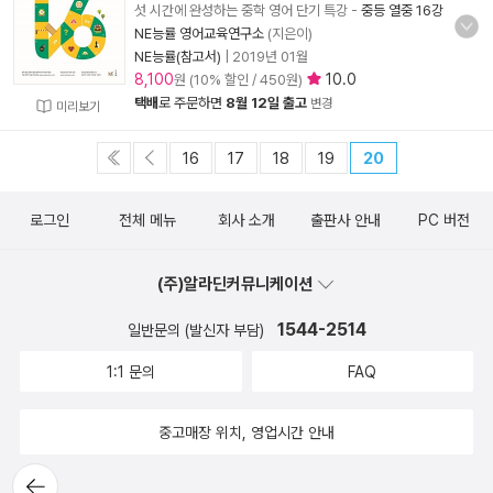
섯 시간에 완성하는 중학 영어 단기 특강
-
중등 열중 16강
NE능률 영어교육연구소
(지은이)
NE능률(참고서)
|
2019년 01월
8,100
10.0
원 (10% 할인 / 450원)
택배
로 주문하면
8월 12일 출고
변경
미리보기
16
17
18
19
20
로그인
전체 메뉴
회사 소개
출판사 안내
PC 버전
(주)알라딘커뮤니케이션
1544-2514
일반문의 (발신자 부담)
1:1 문의
FAQ
중고매장 위치, 영업시간 안내
뒤로가