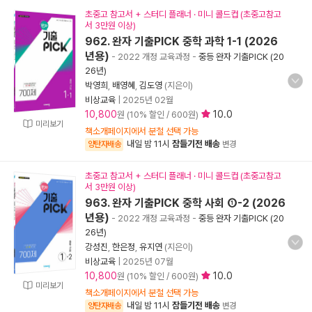
초중고 참고서 + 스터디 플래너 · 미니 콜드컵 (초중고참고
서 3만원 이상)
962. 완자 기출PICK 중학 과학 1-1 (2026
년용)
- 2022 개정 교육과정
-
중등 완자 기출PICK (20
26년)
박영희
,
배영혜
,
김도영
(지은이)
비상교육
|
2025년 02월
10,800
10.0
원 (10% 할인 / 600원)
미리보기
책소개페이지에서 분철 선택 가능
내일 밤 11시
잠들기전 배송
양탄자배송
변경
초중고 참고서 + 스터디 플래너 · 미니 콜드컵 (초중고참고
서 3만원 이상)
963. 완자 기출PICK 중학 사회 ①-2 (2026
년용)
- 2022 개정 교육과정
-
중등 완자 기출PICK (20
26년)
강성진
,
한은정
,
유지연
(지은이)
비상교육
|
2025년 07월
10,800
10.0
원 (10% 할인 / 600원)
미리보기
책소개페이지에서 분철 선택 가능
내일 밤 11시
잠들기전 배송
양탄자배송
변경