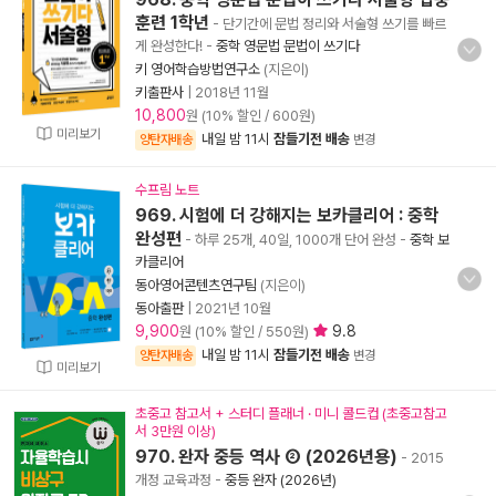
훈련 1학년
- 단기간에 문법 정리와 서술형 쓰기를 빠르
게 완성한다!
-
중학 영문법 문법이 쓰기다
키 영어학습방법연구소
(지은이)
키출판사
|
2018년 11월
10,800
원 (10% 할인 / 600원)
미리보기
내일 밤 11시
잠들기전 배송
양탄자배송
변경
수프림 노트
969. 시험에 더 강해지는 보카클리어 : 중학
완성편
- 하루 25개, 40일, 1000개 단어 완성
-
중학 보
카클리어
동아영어콘텐츠연구팀
(지은이)
동아출판
|
2021년 10월
9,900
9.8
원 (10% 할인 / 550원)
내일 밤 11시
잠들기전 배송
양탄자배송
변경
미리보기
초중고 참고서 + 스터디 플래너 · 미니 콜드컵 (초중고참고
서 3만원 이상)
970. 완자 중등 역사 ② (2026년용)
- 2015
개정 교육과정
-
중등 완자 (2026년)