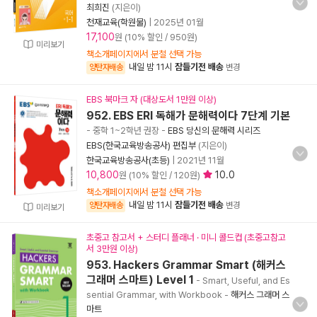
최희진
(지은이)
천재교육(학원물)
|
2025년 01월
17,100
원 (10% 할인 / 950원)
미리보기
책소개페이지에서 분철 선택 가능
내일 밤 11시
잠들기전 배송
양탄자배송
변경
EBS 북마크 자 (대상도서 1만원 이상)
952. EBS ERI 독해가 문해력이다 7단계 기본
- 중학 1~2학년 권장
-
EBS 당신의 문해력 시리즈
EBS(한국교육방송공사) 편집부
(지은이)
한국교육방송공사(초등)
|
2021년 11월
10,800
10.0
원 (10% 할인 / 120원)
책소개페이지에서 분철 선택 가능
내일 밤 11시
잠들기전 배송
양탄자배송
변경
미리보기
초중고 참고서 + 스터디 플래너 · 미니 콜드컵 (초중고참고
서 3만원 이상)
953. Hackers Grammar Smart (해커스
그래머 스마트) Level 1
- Smart, Useful, and Es
sential Grammar, with Workbook
-
해커스 그래머 스
마트