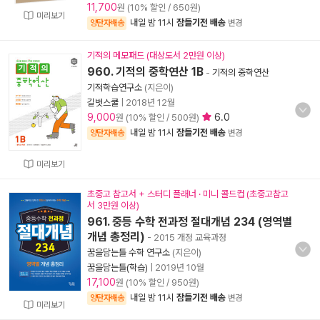
11,700
원 (10% 할인 / 650원)
미리보기
내일 밤 11시
잠들기전 배송
양탄자배송
변경
기적의 메모패드 (대상도서 2만원 이상)
960. 기적의 중학연산 1B
-
기적의 중학연산
기적학습연구소
(지은이)
길벗스쿨
|
2018년 12월
9,000
6.0
원 (10% 할인 / 500원)
내일 밤 11시
잠들기전 배송
양탄자배송
변경
미리보기
초중고 참고서 + 스터디 플래너 · 미니 콜드컵 (초중고참고
서 3만원 이상)
961. 중등 수학 전과정 절대개념 234 (영역별
개념 총정리)
- 2015 개정 교육과정
꿈을담는틀 수학 연구소
(지은이)
꿈을담는틀(학습)
|
2019년 10월
17,100
원 (10% 할인 / 950원)
내일 밤 11시
잠들기전 배송
양탄자배송
변경
미리보기