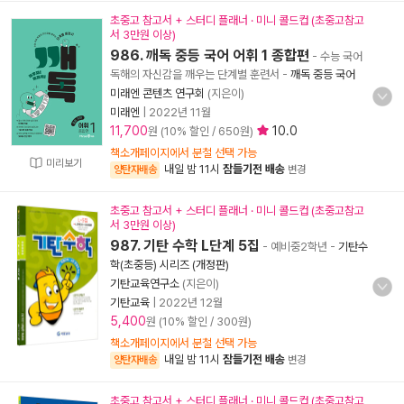
초중고 참고서 + 스터디 플래너 · 미니 콜드컵 (초중고참고
서 3만원 이상)
986. 깨독 중등 국어 어휘 1 종합편
- 수능 국어
독해의 자신감을 깨우는 단계별 훈련서
-
깨독 중등 국어
미래엔 콘텐츠 연구회
(지은이)
미래엔
|
2022년 11월
11,700
10.0
원 (10% 할인 / 650원)
책소개페이지에서 분철 선택 가능
미리보기
내일 밤 11시
잠들기전 배송
양탄자배송
변경
초중고 참고서 + 스터디 플래너 · 미니 콜드컵 (초중고참고
서 3만원 이상)
987. 기탄 수학 L단계 5집
- 예비중2학년
-
기탄수
학(초중등) 시리즈 (개정판)
기탄교육연구소
(지은이)
기탄교육
|
2022년 12월
5,400
원 (10% 할인 / 300원)
책소개페이지에서 분철 선택 가능
내일 밤 11시
잠들기전 배송
양탄자배송
변경
초중고 참고서 + 스터디 플래너 · 미니 콜드컵 (초중고참고