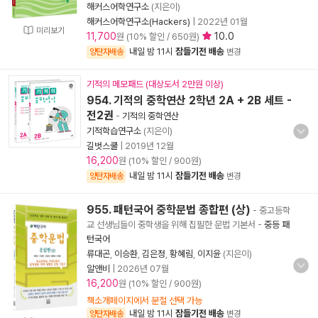
해커스어학연구소
(지은이)
해커스어학연구소(Hackers)
|
2022년 01월
미리보기
11,700
10.0
원 (10% 할인 / 650원)
내일 밤 11시
잠들기전 배송
양탄자배송
변경
기적의 메모패드 (대상도서 2만원 이상)
954. 기적의 중학연산 2학년 2A + 2B 세트 -
전2권
-
기적의 중학연산
기적학습연구소
(지은이)
길벗스쿨
|
2019년 12월
16,200
원 (10% 할인 / 900원)
내일 밤 11시
잠들기전 배송
양탄자배송
변경
955. 패턴국어 중학문법 종합편 (상)
- 중고등학
교 선생님들이 중학생을 위해 집필한 문법 기본서
-
중등 패
턴국어
류대곤
,
이승환
,
김은정
,
황혜림
,
이지윤
(지은이)
알앤비
|
2026년 07월
16,200
원 (10% 할인 / 900원)
책소개페이지에서 분철 선택 가능
내일 밤 11시
잠들기전 배송
양탄자배송
변경