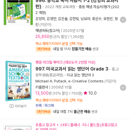
996. 중학교 국어 자습서 1-2 (강양희 교과서
편)
- 2022 개정 교육과정
-
중등 해냄 자습서/평가 (202
2 개정)
강양희
,
김영언
,
김진솔
,
김한빛
,
남보라
,
류은수
,
유현진
,
정
린
(지은이)
해냄에듀(참고서)
|
2025년 07월
25,650
원 (5% 할인 / 1,350원)
책소개페이지에서 분철 선택 가능
내일 밤 11시
잠들기전 배송
양탄자배송
변경
행운 아크릴 북마크 (대상도서 2만원 이상)
997. 미국교과서 읽는 영단어 Grade 3
- 중.고
등학생용(중급과정)
-
미교 읽는 영단어 3
Michael A. Putlack
,
e-Creative Contents
(지은이)
키출판사
|
2009년 10월
13,500
10.0
원 (10% 할인 / 750원)
책소개페이지에서 분철 선택 가능
부록 : 워크북
미리보기
내일 아침 7시
출근전 배송
양탄자배송
변경
초중고 참고서 + 스터디 플래너 · 미니 콜드컵 (초중고참고
서 3만원 이상)