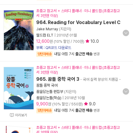
초중고 참고서 + 스터디 플래너 · 미니 콜드컵 (초중고참고
서 3만원 이상)
964. Reading for Vocabulary Level C
Jake Murray
(지은이)
월드컴 ELT
|
2010년 01월
12,600
10.0
원 (10% 할인 / 700원)
부록 : QR코드 다운로드
내일 아침 7시
출근전 배송
양탄자배송
변경
초중고 참고서 + 스터디 플래너 · 미니 콜드컵 (초중고참고
서 3만원 이상)
965. 꿈틀 중학 국어 3
- 국어 실력 향상의 지름길
-
꿈틀 중학 국어
꿈을담는틀 편집부
(지은이)
꿈을담는틀(학습)
|
2018년 10월
9,900
9.0
원 (10% 할인 / 550원)
내일 아침 7시
출근전 배송
양탄자배송
변경
미리보기
초중고 참고서 + 스터디 플래너 · 미니 콜드컵 (초중고참고
서 3만원 이상)