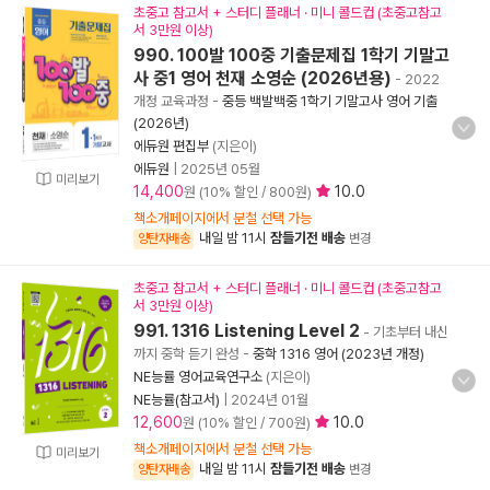
초중고 참고서 + 스터디 플래너 · 미니 콜드컵 (초중고참고
서 3만원 이상)
990. 100발 100중 기출문제집 1학기 기말고
사 중1 영어 천재 소영순 (2026년용)
- 2022
개정 교육과정
-
중등 백발백중 1학기 기말고사 영어 기출
(2026년)
에듀원 편집부
(지은이)
에듀원
|
2025년 05월
미리보기
14,400
10.0
원 (10% 할인 / 800원)
책소개페이지에서 분철 선택 가능
내일 밤 11시
잠들기전 배송
양탄자배송
변경
초중고 참고서 + 스터디 플래너 · 미니 콜드컵 (초중고참고
서 3만원 이상)
991. 1316 Listening Level 2
- 기초부터 내신
까지 중학 듣기 완성
-
중학 1316 영어 (2023년 개정)
NE능률 영어교육연구소
(지은이)
NE능률(참고서)
|
2024년 01월
12,600
10.0
원 (10% 할인 / 700원)
책소개페이지에서 분철 선택 가능
미리보기
내일 밤 11시
잠들기전 배송
양탄자배송
변경