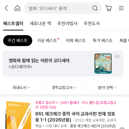
베스트셀러
새로나온 책
추천마법사
추천도서
주간 베스트
지금 베스트
어제 베스트
특가 베스트
북플
AD
영화와 함께 읽는 어린이 오디세이
<오디세이아>
국내도서
중학교참고서
분야 선택
초중고 참고서 + 스터디 플래너 · 미니 콜드컵 (초중고참고
서 3만원 이상)
951. 체크체크 중학 국어 교과서편 천재 정호
웅 1-1 (2026년용)
- 2022 개정 교육과정, 교과서
해설 + 시험 대비 교재
-
중등 체크체크 내신서 (2026년)