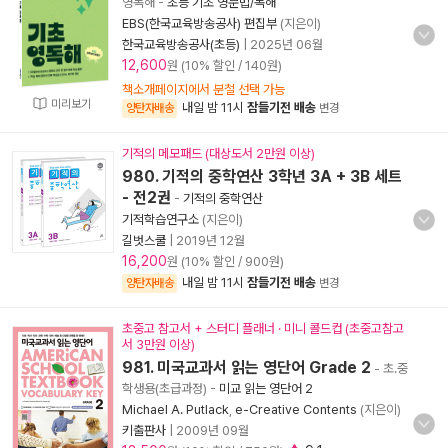
영독해
-
초등 기초 영문법/독해
EBS(한국교육방송공사) 편집부
(지은이)
한국교육방송공사(초등)
|
2025년 06월
12,600
원 (10% 할인 / 140원)
책소개페이지에서 분철 선택 가능
미리보기
내일 밤 11시
잠들기전 배송
양탄자배송
변경
기적의 메모패드 (대상도서 2만원 이상)
980. 기적의 중학연산 3학년 3A + 3B 세트
- 전2권
-
기적의 중학연산
기적학습연구소
(지은이)
길벗스쿨
|
2019년 12월
16,200
원 (10% 할인 / 900원)
내일 밤 11시
잠들기전 배송
양탄자배송
변경
초중고 참고서 + 스터디 플래너 · 미니 콜드컵 (초중고참고
서 3만원 이상)
981. 미국교과서 읽는 영단어 Grade 2
- 초.중
학생용(초급과정)
-
미교 읽는 영단어 2
Michael A. Putlack
,
e-Creative Contents
(지은이)
키출판사
|
2009년 09월