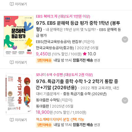
미리보기
EBS 북마크 자 (대상도서 1만원 이상)
975. EBS 문해력 등급 평가 중학 1학년 (봉투
형)
- 내 문해력은 1학년 상위 몇 %일까?
-
EBS 문해력 등
급 평가
EBS(한국교육방송공사) 편집부
(지은이)
한국교육방송공사(중고등)
|
2023년 05월
9,450
10.0
원 (10% 할인 / 100원)
내일 밤 11시
잠들기전 배송
양탄자배송
변경
미리보기
모나미 6색 수성펜 (대상도서 2권 이상)
976. 특급기출 중학 수학 1-2 2학기 통합 중
간+기말 (2026년용)
- 2022 개정 교육과정, 내신
대비 기출문제서
-
중등 특급기출 수학 (2026년)
동아출판 수학팀
(지은이)
동아출판
|
2025년 05월
18,900
원 (10% 할인 / 1,050원)
책소개페이지에서 분철 선택 가능
미리보기
내일 밤 11시
잠들기전 배송
양탄자배송
변경