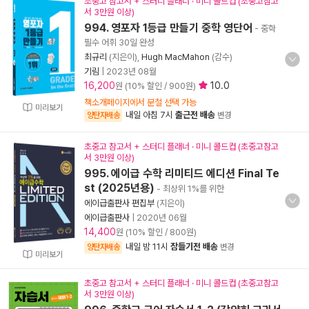
초중고 참고서 + 스터디 플래너 · 미니 콜드컵 (초중고참고
서 3만원 이상)
994. 영포자 1등급 만들기 중학 영단어
- 중학
필수 어휘 30일 완성
최규리
(지은이),
Hugh MacMahon
(감수)
기림
|
2023년 08월
16,200
10.0
원 (10% 할인 / 900원)
책소개페이지에서 분철 선택 가능
미리보기
내일 아침 7시
출근전 배송
양탄자배송
변경
초중고 참고서 + 스터디 플래너 · 미니 콜드컵 (초중고참고
서 3만원 이상)
995. 에이급 수학 리미티드 에디션 Final Te
st (2025년용)
- 최상위 1%를 위한
에이급출판사 편집부
(지은이)
에이급출판사
|
2020년 06월
14,400
원 (10% 할인 / 800원)
내일 밤 11시
잠들기전 배송
양탄자배송
변경
미리보기
초중고 참고서 + 스터디 플래너 · 미니 콜드컵 (초중고참고
서 3만원 이상)