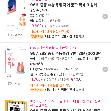
966. 중등 수능독해 국어 문학 독해 3 심화
-
중등 수능독해
고은정
(지은이)
비상교육
|
2021년 11월
10,800
원 (10% 할인 / 600원)
책소개페이지에서 분철 선택 가능
미리보기
내일 밤 11시
잠들기전 배송
양탄자배송
변경
EBS 북마크 자 (대상도서 1만원 이상)
967. EBS 중학 수능특강 영어 입문 (2026년
용)
- 미리 준비하는 중학생을 위한
-
EBS 중학 수능특강
(2026년)
EBS(한국교육방송공사) 편집부
(지은이)
한국교육방송공사(중고등)
|
2022년 05월
11,700
10.0
원 (10% 할인 / 130원)
미리보기
책소개페이지에서 분철 선택 가능
내일 밤 11시
잠들기전 배송
양탄자배송
변경
초중고 참고서 + 스터디 플래너 · 미니 콜드컵 (초중고참고
서 3만원 이상)
968. 중학 영문법 문법이 쓰기다 서술형 집중