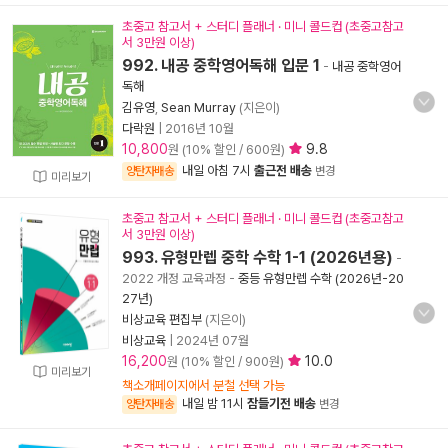
초중고 참고서 + 스터디 플래너 · 미니 콜드컵 (초중고참고
서 3만원 이상)
992. 내공 중학영어독해 입문 1
-
내공 중학영어
독해
김유영
,
Sean Murray
(지은이)
다락원
|
2016년 10월
10,800
9.8
원 (10% 할인 / 600원)
내일 아침 7시
출근전 배송
양탄자배송
변경
미리보기
초중고 참고서 + 스터디 플래너 · 미니 콜드컵 (초중고참고
서 3만원 이상)
993. 유형만렙 중학 수학 1-1 (2026년용)
-
2022 개정 교육과정
-
중등 유형만렙 수학 (2026년-20
27년)
비상교육 편집부
(지은이)
비상교육
|
2024년 07월
16,200
10.0
원 (10% 할인 / 900원)
미리보기
책소개페이지에서 분철 선택 가능
내일 밤 11시
잠들기전 배송
양탄자배송
변경