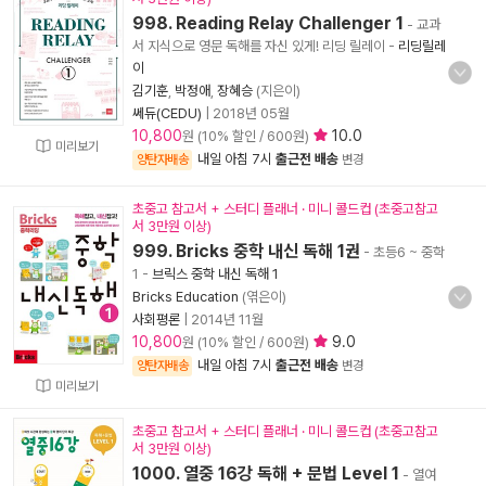
998. Reading Relay Challenger 1
- 교과
서 지식으로 영문 독해를 자신 있게! 리딩 릴레이
-
리딩릴레
이
김기훈
,
박정애
,
장혜승
(지은이)
쎄듀(CEDU)
|
2018년 05월
10,800
10.0
원 (10% 할인 / 600원)
미리보기
내일 아침 7시
출근전 배송
양탄자배송
변경
초중고 참고서 + 스터디 플래너 · 미니 콜드컵 (초중고참고
서 3만원 이상)
999. Bricks 중학 내신 독해 1권
- 초등6 ~ 중학
1
-
브릭스 중학 내신 독해 1
Bricks Education
(엮은이)
사회평론
|
2014년 11월
10,800
9.0
원 (10% 할인 / 600원)
내일 아침 7시
출근전 배송
양탄자배송
변경
미리보기
초중고 참고서 + 스터디 플래너 · 미니 콜드컵 (초중고참고
서 3만원 이상)
1000. 열중 16강 독해 + 문법 Level 1
- 열여