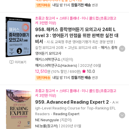
내일 밤 11시
잠들기전 배송
양탄자배송
변경
초중고 참고서 + 스터디 플래너 · 미니 콜드컵 (초중고참고
서 3만원 이상)
958. 해커스 중학영어듣기 모의고사 24회 L
evel 3 : 영어듣기 만점을 위한 완벽한 실전 대
비서
- 시·도 교육청 주관 영어듣기평가 최신 경향 반영ㅣ
실전 모의고사 20회 + 고난도 모의고사 4회
-
해커스 중학
영어듣기 모의고사
해커스어학연구소
(지은이)
미리보기
해커스어학연구소(Hackers)
|
2022년 09월
12,510
10.0
원 (10% 할인 / 690원)
내일 밤 11시
잠들기전 배송
양탄자배송
변경
초중고 참고서 + 스터디 플래너 · 미니 콜드컵 (초중고참고
서 3만원 이상)
959. Advanced Reading Expert 2
- A H
igh-Level Reading Course for Top-Ranking EFL
Readers
-
Reading Expert
NE Neungyule
(지은이)
NE능률(참고서)
|
2020년 01월