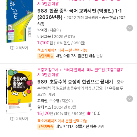
서 3만원 이상)
988. 한끝 중학 국어 교과서편 (박영민) 1-1
(2026년용)
- 2022 개정 교육과정
-
중등 한끝 (202
6년)
박예진
(지은이)
비상교육
|
2025년 01월
17,100
원 (10% 할인 / 950원)
미리보기
책소개페이지에서 분철 선택 가능
내일 아침 7시
출근전 배송
양탄자배송
변경
초중고 참고서 + 스터디 플래너 · 미니 콜드컵 (초중고참고
서 3만원 이상)
989. 초등수학 총정리 한권으로 끝내기
- 중학
수학에서 꼭 필요한 초등수학의 핵심만 담았다 / 유튜브 무
료강의 제공
고희권
,
구수영
(지은이)
쏠티북스
|
2024년 03월
15,120
10.0
원 (10% 할인 / 840원)
미리보기
책소개페이지에서 분철 선택 가능
내일 밤 11시
잠들기전 배송
양탄자배송
변경