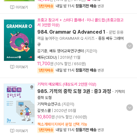
내일 밤 11시
잠들기전 배송
양탄자배송
변경
미리보기
초중고 참고서 + 스터디 플래너 · 미니 콜드컵 (초중고참고
서 3만원 이상)
984. Grammar Q Advanced 1
- 문법 응용
력을 높여주는 GRAMMAR Q 시리즈
-
중등 쎄듀 그래머
큐
김기훈
,
쎄듀 영어교육연구센터
(지은이)
쎄듀(CEDU)
|
2019년 11월
11,700
원 (10% 할인 / 650원)
미리보기
내일 밤 11시
잠들기전 배송
양탄자배송
변경
기적의 메모패드 (대상도서 2만원 이상)
985. 기적의 중학 도형 3권 : 중3 과정
-
기적의
중학 도형
기적학습연구소
(지은이)
길벗스쿨
|
2020년 05월
10,800
원 (10% 할인 / 600원)
책소개페이지에서 분철 선택 가능
내일 밤 11시
잠들기전 배송
양탄자배송
변경
미리보기