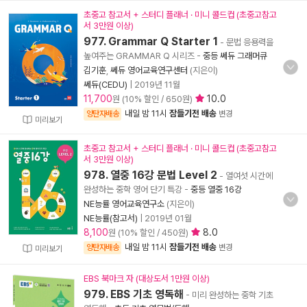
초중고 참고서 + 스터디 플래너 · 미니 콜드컵 (초중고참고
서 3만원 이상)
977. Grammar Q Starter 1
- 문법 응용력을
높여주는 GRAMMAR Q 시리즈
-
중등 쎄듀 그래머큐
김기훈
,
쎄듀 영어교육연구센터
(지은이)
쎄듀(CEDU)
|
2019년 11월
11,700
10.0
원 (10% 할인 / 650원)
내일 밤 11시
잠들기전 배송
양탄자배송
변경
미리보기
초중고 참고서 + 스터디 플래너 · 미니 콜드컵 (초중고참고
서 3만원 이상)
978. 열중 16강 문법 Level 2
- 열여섯 시간에
완성하는 중학 영어 단기 특강
-
중등 열중 16강
NE능률 영어교육연구소
(지은이)
NE능률(참고서)
|
2019년 01월
8,100
8.0
원 (10% 할인 / 450원)
내일 밤 11시
잠들기전 배송
양탄자배송
변경
미리보기
EBS 북마크 자 (대상도서 1만원 이상)
979. EBS 기초 영독해
- 미리 완성하는 중학 기초