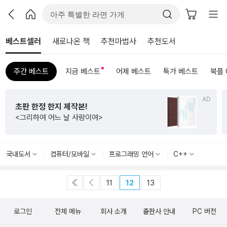
베스트셀러
새로나온 책
추천마법사
추천도서
주간 베스트
지금 베스트
어제 베스트
특가 베스트
북플
AD
초판 한정 한지 제작본!
<그리하여 어느 날 사랑이여>
국내도서
컴퓨터/모바일
프로그래밍 언어
C++
11
12
13
로그인
전체 메뉴
회사 소개
출판사 안내
PC 버전