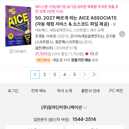
워리스톤 키링(대기업·공기업·공무원 목표별 자격증 맞춤 추
천 교재 3만원 이상)
50. 2027 빠르게 따는 AICE ASSOCIATE
(자동 채점 서비스 & 소스코드 파일 제공)
- 토
마토패스, 내일설계연구소, 스코프랩스 정식 교재
조영훈
,
이유성
(지은이),
김이사(내일설계연구소)
,
김지훈
(스코프랩스)
,
홍준재(스코프랩스)
(감수)
골든래빗(주)
|
2026년 07월
미리보기
31,500
10.0
원 (10% 할인 / 1,750원)
내일 밤 11시
잠들기전 배송
양탄자배송
변경
1
2
3
4
5
로그인
전체 메뉴
회사 소개
출판사 안내
PC 버전
(주)알라딘커뮤니케이션
1544-2514
일반문의 (발신자 부담)