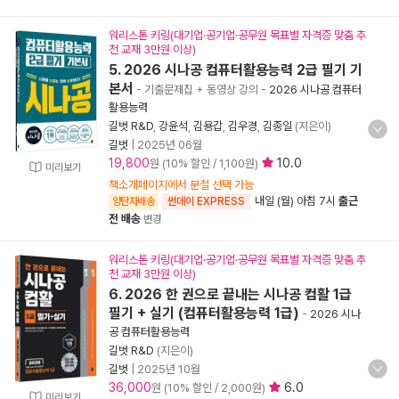
워리스톤 키링(대기업·공기업·공무원 목표별 자격증 맞춤 추
천 교재 3만원 이상)
5. 2026 시나공 컴퓨터활용능력 2급 필기 기
본서
- 기출문제집 + 동영상 강의
-
2026 시나공 컴퓨터
활용능력
길벗 R&D
,
강윤석
,
김용갑
,
김우경
,
김종일
(지은이)
길벗
|
2025년 06월
19,800
10.0
원 (10% 할인 / 1,100원)
미리보기
책소개페이지에서 분철 선택 가능
내일 (월) 아침 7시
출근
양탄자배송
썬데이 EXPRESS
전 배송
변경
워리스톤 키링(대기업·공기업·공무원 목표별 자격증 맞춤 추
천 교재 3만원 이상)
6. 2026 한 권으로 끝내는 시나공 컴활 1급
필기 + 실기 (컴퓨터활용능력 1급)
-
2026 시나
공 컴퓨터활용능력
길벗 R&D
(지은이)
길벗
|
2025년 10월
36,000
6.0
원 (10% 할인 / 2,000원)
미리보기