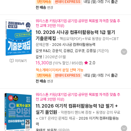
내일 (월) 아침 7시
출근
양탄자배송
썬데이 EXPRESS
전 배송
변경
워리스톤 키링(대기업·공기업·공무원 목표별 자격증 맞춤 추
천 교재 3만원 이상)
10. 2026 시나공 컴퓨터활용능력 1급 필기
기출문제집
- 핵심요약(PDF)+무료 동영상 강의+CBT
문제은행
-
2026 시나공 컴퓨터활용능력
길벗 R&D
,
강윤석
,
김용갑
,
김우경
,
김종일
(지은이)
길벗
|
2026년 01월
미리보기
15,300
2.0
원 (10% 할인 / 850원)
책소개페이지에서 분철 선택 가능
내일 (월) 아침 7시
출근
양탄자배송
썬데이 EXPRESS
전 배송
변경
워리스톤 키링(대기업·공기업·공무원 목표별 자격증 맞춤 추
천 교재 3만원 이상)
11. 2026 이기적 컴퓨터활용능력 1급 필기 +
실기 올인원
- 막판정리 핸드북 증정 + 동영상 강의 무료
+ CBT 온라인 문제집 제공
-
2026 이기적 컴퓨터활용능
력
홍태성
,
박윤정
(지은이)