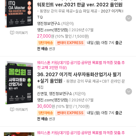
워포인트 ver.2021 한글 ver. 2022 올인원
- 동영상 강의 무료 제공+실습 파일 제공
-
2027 이기적 I
TQ
영진정보연구소
(지은이)
영진.com(영진닷컴)
|
2026년 07월
미리보기
27,000
원 (10% 할인 / 1,500원)
내일 (월) 아침 7시
출근
양탄자배송
썬데이 EXPRESS
전 배송
변경
워리스톤 키링(대기업·공기업·공무원 목표별 자격증 맞춤 추
천 교재 3만원 이상)
36. 2027 이기적 사무자동화산업기사 필기
+실기 올인원
- 동영상 강의 무료 제공+CBT 온라인 문
제집
신면철
,
영진정보연구소
(지은이)
영진.com(영진닷컴)
|
2026년 07월
30,600
원 (10% 할인 / 1,700원)
미리보기
내일 (월) 아침 7시
출근
양탄자배송
썬데이 EXPRESS
전 배송
변경
워리스톤 키링(대기업·공기업·공무원 목표별 자격증 맞춤 추