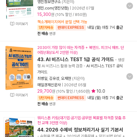
영진정보연구소
(지은이)
영진.com(영진닷컴)
|
2026년 07월
15,300
원 (10% 할인 / 850원)
책소개페이지에서 분철 선택 가능
미리보기
내일 (월) 아침 7시
출근
양탄자배송
썬데이 EXPRESS
전 배송
변경
2030이 가장 많이 따는 자격증 + 북엔드. 피크닉 매트. 단
어장(대상도서 2만원 이상)
43. AI 비즈니스 TEST 1급 공식 가이드
- 생성
형 AI 비즈니스 활용 능력 검증
-
AI 비즈니스 TEST 공식
가이드
최병일
,
김유성
,
오재현
(지은이)
매일경제신문사
|
2026년 05월
29,700
10.0
원 (10% 할인 / 1,650원)
미리보기
내일 (월) 아침 7시
출근
양탄자배송
썬데이 EXPRESS
전 배송
변경
워리스톤 키링(대기업·공기업·공무원 목표별 자격증 맞춤 추
천 교재 3만원 이상)
44. 2026 수제비 정보처리기사 실기 기본서
- 수험용 앱 제공 + 2025년 기출문제 + 암기 비법 PDF +