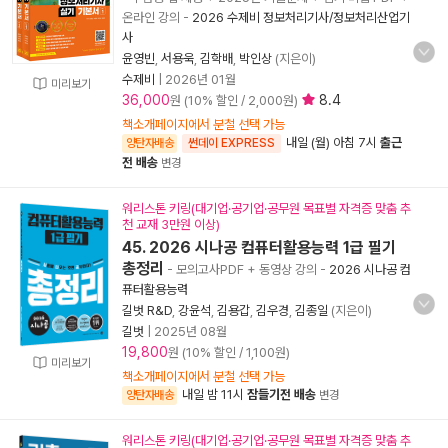
온라인 강의
-
2026 수제비 정보처리기사/정보처리산업기
사
윤영빈
,
서용욱
,
김학배
,
박인상
(지은이)
수제비
|
2026년 01월
미리보기
36,000
8.4
원 (10% 할인 / 2,000원)
책소개페이지에서 분철 선택 가능
내일 (월) 아침 7시
출근
양탄자배송
썬데이 EXPRESS
전 배송
변경
워리스톤 키링(대기업·공기업·공무원 목표별 자격증 맞춤 추
천 교재 3만원 이상)
45. 2026 시나공 컴퓨터활용능력 1급 필기
총정리
- 모의고사PDF + 동영상 강의
-
2026 시나공 컴
퓨터활용능력
길벗 R&D
,
강윤석
,
김용갑
,
김우경
,
김종일
(지은이)
길벗
|
2025년 08월
19,800
원 (10% 할인 / 1,100원)
미리보기
책소개페이지에서 분철 선택 가능
내일 밤 11시
잠들기전 배송
양탄자배송
변경
워리스톤 키링(대기업·공기업·공무원 목표별 자격증 맞춤 추