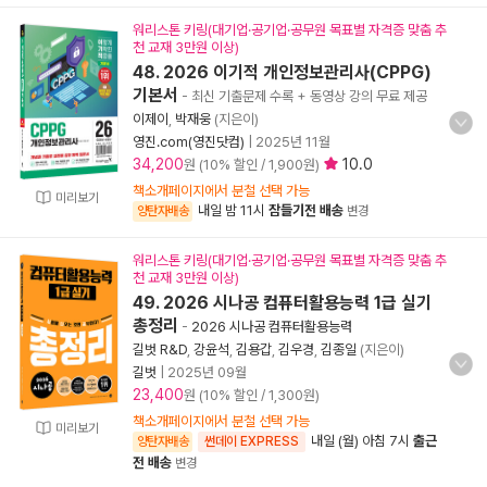
워리스톤 키링(대기업·공기업·공무원 목표별 자격증 맞춤 추
천 교재 3만원 이상)
48. 2026 이기적 개인정보관리사(CPPG)
기본서
- 최신 기출문제 수록 + 동영상 강의 무료 제공
이제이
,
박재웅
(지은이)
영진.com(영진닷컴)
|
2025년 11월
34,200
10.0
원 (10% 할인 / 1,900원)
책소개페이지에서 분철 선택 가능
미리보기
내일 밤 11시
잠들기전 배송
양탄자배송
변경
워리스톤 키링(대기업·공기업·공무원 목표별 자격증 맞춤 추
천 교재 3만원 이상)
49. 2026 시나공 컴퓨터활용능력 1급 실기
총정리
-
2026 시나공 컴퓨터활용능력
길벗 R&D
,
강윤석
,
김용갑
,
김우경
,
김종일
(지은이)
길벗
|
2025년 09월
23,400
원 (10% 할인 / 1,300원)
책소개페이지에서 분철 선택 가능
미리보기
내일 (월) 아침 7시
출근
양탄자배송
썬데이 EXPRESS
전 배송
변경