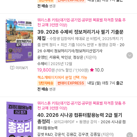
양탄자배송
썬데이 EXPRESS
전 배송
변경
워리스톤 키링(대기업·공기업·공무원 목표별 자격증 맞춤 추
천 교재 3만원 이상)
39. 2026 수제비 정보처리기사 필기 기출문
제집
- 수험생 입장에서 제대로 쓴 비법서, 2025까지 기
출 완벽 정리 + 최신 기출 100% 반영 + 동영상 강좌
-
20
26 수제비 정보처리기사/정보처리산업기사
윤영빈
,
서용욱
,
박인상
,
정상온
(지은이)
수제비
|
2025년 12월
미리보기
19,800
10.0
원 (10% 할인 / 1,100원)
책소개페이지에서 분철 선택 가능
내일 (월) 아침 7시
출근
양탄자배송
썬데이 EXPRESS
전 배송
변경
워리스톤 키링(대기업·공기업·공무원 목표별 자격증 맞춤 추
천 교재 3만원 이상)
40. 2026 시나공 컴퓨터활용능력 2급 필기
총정리
- 모의고사PDF + 동영상 강의
-
2026 시나공 컴
퓨터활용능력
길벗 R&D
,
강윤석
,
김용갑
,
김우경
,
김종일
(지은이)