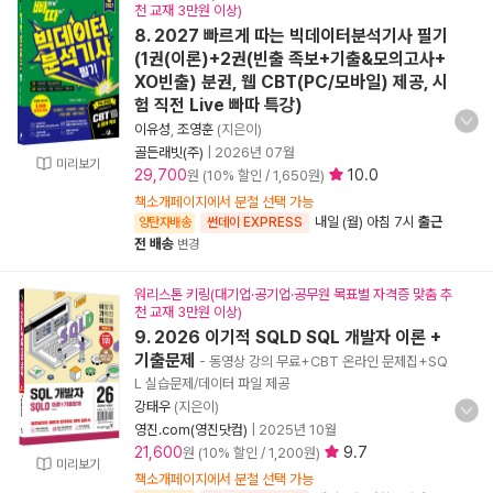
천 교재 3만원 이상)
8. 2027 빠르게 따는 빅데이터분석기사 필기
(1권(이론)+2권(빈출 족보+기출&모의고사+
XO빈출) 분권, 웹 CBT(PC/모바일) 제공, 시
험 직전 Live 빠따 특강)
이유성
,
조영훈
(지은이)
골든래빗(주)
|
2026년 07월
미리보기
29,700
10.0
원 (10% 할인 / 1,650원)
책소개페이지에서 분철 선택 가능
내일 (월) 아침 7시
출근
양탄자배송
썬데이 EXPRESS
전 배송
변경
워리스톤 키링(대기업·공기업·공무원 목표별 자격증 맞춤 추
천 교재 3만원 이상)
9. 2026 이기적 SQLD SQL 개발자 이론 +
기출문제
- 동영상 강의 무료+CBT 온라인 문제집+SQ
L 실습문제/데이터 파일 제공
강태우
(지은이)
영진.com(영진닷컴)
|
2025년 10월
21,600
9.7
원 (10% 할인 / 1,200원)
미리보기
책소개페이지에서 분철 선택 가능