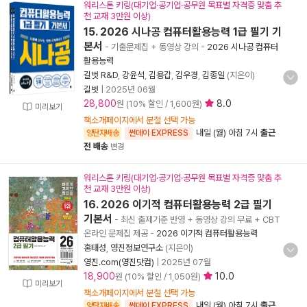
워리스톤 키링(대기업·공기업·공무원 목표별 자격증 맞춤 추
천 교재 3만원 이상)
15. 2026 시나공 컴퓨터활용능력 1급 필기 기
본서
- 기출문제집 + 동영상 강의
-
2026 시나공 컴퓨터
활용능력
길벗 R&D
,
강윤석
,
김용갑
,
김우경
,
김종일
(지은이)
길벗
|
2025년 06월
28,800
8.0
원 (10% 할인 / 1,600원)
미리보기
책소개페이지에서 분철 선택 가능
내일 (월) 아침 7시
출근
양탄자배송
썬데이 EXPRESS
전 배송
변경
워리스톤 키링(대기업·공기업·공무원 목표별 자격증 맞춤 추
천 교재 3만원 이상)
16. 2026 이기적 컴퓨터활용능력 2급 필기
기본서
- 최신 출제기준 반영 + 동영상 강의 무료 + CBT
온라인 문제집 제공
-
2026 이기적 컴퓨터활용능력
홍태성
,
영진정보연구소
(지은이)
영진.com(영진닷컴)
|
2025년 07월
18,900
10.0
원 (10% 할인 / 1,050원)
미리보기
책소개페이지에서 분철 선택 가능
내일 (월) 아침 7시
출근
양탄자배송
썬데이 EXPRESS