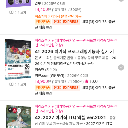
길벗
|
2025년 08월
14,400
원 (10% 할인 / 800원)
미리보기
책소개페이지에서 분철 선택 가능
내일 (월) 아침 7시
출근
양탄자배송
썬데이 EXPRESS
전 배송
변경
워리스톤 키링(대기업·공기업·공무원 목표별 자격증 맞춤 추
천 교재 3만원 이상)
41. 2026 이기적 프로그래밍기능사 실기 기
본서
- 최신 출제기준 반영 + 동영상 강의 무료 제공
-
20
26 이기적 정보처리산업기사/기사/기능사
임승현
(지은이)
영진.com(영진닷컴)
|
2026년 02월
18,900
10.0
원 (10% 할인 / 1,050원)
미리보기
내일 (월) 아침 7시
출근
양탄자배송
썬데이 EXPRESS
전 배송
변경
워리스톤 키링(대기업·공기업·공무원 목표별 자격증 맞춤 추
천 교재 3만원 이상)
42. 2027 이기적 ITQ 엑셀 ver.2021
- 동영
상 강의 무료 제공+실습 파일 제공
-
2027 이기적 ITQ