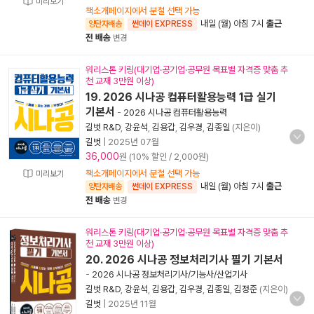
미리보기
책소개페이지에서 분철 선택 가능
내일 (월) 아침 7시
출근
양탄자배송
썬데이 EXPRESS
전 배송
변경
워리스톤 키링(대기업·공기업·공무원 목표별 자격증 맞춤 추
천 교재 3만원 이상)
19. 2026 시나공 컴퓨터활용능력 1급 실기
기본서
-
2026 시나공 컴퓨터활용능력
길벗 R&D
,
강윤석
,
김용갑
,
김우경
,
김종일
(지은이)
길벗
|
2025년 07월
36,000
원 (10% 할인 / 2,000원)
책소개페이지에서 분철 선택 가능
미리보기
내일 (월) 아침 7시
출근
양탄자배송
썬데이 EXPRESS
전 배송
변경
워리스톤 키링(대기업·공기업·공무원 목표별 자격증 맞춤 추
천 교재 3만원 이상)
20. 2026 시나공 정보처리기사 필기 기본서
-
2026 시나공 정보처리기사/기능사/산업기사
길벗 R&D
,
강윤석
,
김용갑
,
김우경
,
김종일
,
김정준
(지은이)
길벗
|
2025년 11월