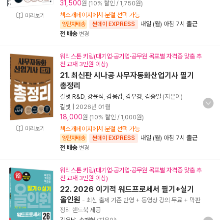
31,500
원 (10% 할인 / 1,750원)
책소개페이지에서 분철 선택 가능
미리보기
내일 (월) 아침 7시
출근
양탄자배송
썬데이 EXPRESS
전 배송
변경
워리스톤 키링(대기업·공기업·공무원 목표별 자격증 맞춤 추
천 교재 3만원 이상)
21. 최신판 시나공 사무자동화산업기사 필기
총정리
길벗 R&D
,
강윤석
,
김용갑
,
김우경
,
김종일
(지은이)
길벗
|
2026년 01월
18,000
원 (10% 할인 / 1,000원)
미리보기
책소개페이지에서 분철 선택 가능
내일 (월) 아침 7시
출근
양탄자배송
썬데이 EXPRESS
전 배송
변경
워리스톤 키링(대기업·공기업·공무원 목표별 자격증 맞춤 추
천 교재 3만원 이상)
22. 2026 이기적 워드프로세서 필기+실기
올인원
- 최신 출제 기준 반영 + 동영상 강의 무료 + 막판
정리 핸드북 제공