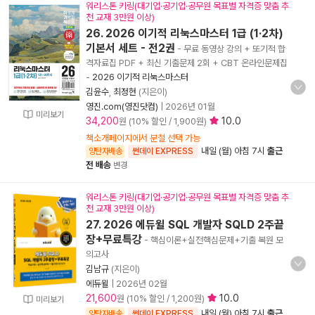
워리스톤 키링(대기업·공기업·공무원 목표별 자격증 맞춤 추
천 교재 3만원 이상)
26. 2026 이기적 리눅스마스터 1급 (1·2차)
기본서 세트 - 전2권
- 무료 동영상 강의 + 또기적 합
격자료집 PDF + 최신 기출문제 2회 + CBT 온라인문제집
-
2026 이기적 리눅스마스터
김윤수
,
최정현
(지은이)
영진.com(영진닷컴)
|
2026년 01월
미리보기
34,200
10.0
원 (10% 할인 / 1,900원)
책소개페이지에서 분철 선택 가능
내일 (월) 아침 7시
출근
양탄자배송
썬데이 EXPRESS
전 배송
변경
워리스톤 키링(대기업·공기업·공무원 목표별 자격증 맞춤 추
천 교재 3만원 이상)
27. 2026 에듀윌 SQL 개발자 SQLD 2주끝
장+무료특강
- 핵심이론+실전핵심문제+기출 복원 모
의고사
김남규
(지은이)
에듀윌
|
2026년 02월
21,600
10.0
원 (10% 할인 / 1,200원)
미리보기
내일 (월) 아침 7시
출근
양탄자배송
썬데이 EXPRESS