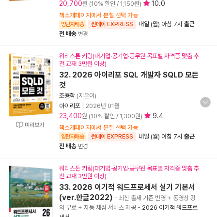
20,700
10.0
원 (10% 할인 / 1,150원)
책소개페이지에서 분철 선택 가능
내일 (월) 아침 7시
출근
양탄자배송
썬데이 EXPRESS
전 배송
변경
워리스톤 키링(대기업·공기업·공무원 목표별 자격증 맞춤 추
천 교재 3만원 이상)
32. 2026 아이리포 SQL 개발자 SQLD 모든
것
조용학
(지은이)
아이리포
|
2026년 01월
23,400
9.4
원 (10% 할인 / 1,300원)
미리보기
책소개페이지에서 분철 선택 가능
내일 (월) 아침 7시
출근
양탄자배송
썬데이 EXPRESS
전 배송
변경
워리스톤 키링(대기업·공기업·공무원 목표별 자격증 맞춤 추
천 교재 3만원 이상)
33. 2026 이기적 워드프로세서 실기 기본서
(ver.한글2022)
- 최신 출제 기준 반영 + 동영상 강
의 무료 + 자동 채점 서비스 제공
-
2026 이기적 워드프로