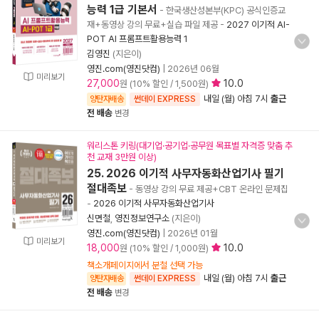
능력 1급 기본서
- 한국생산성본부(KPC) 공식인증교
재+동영상 강의 무료+실습 파일 제공
-
2027 이기적 AI-
POT AI 프롬프트활용능력 1
김영진
(지은이)
영진.com(영진닷컴)
|
2026년 06월
미리보기
27,000
10.0
원 (10% 할인 / 1,500원)
내일 (월) 아침 7시
출근
양탄자배송
썬데이 EXPRESS
전 배송
변경
워리스톤 키링(대기업·공기업·공무원 목표별 자격증 맞춤 추
천 교재 3만원 이상)
25. 2026 이기적 사무자동화산업기사 필기
절대족보
- 동영상 강의 무료 제공+CBT 온라인 문제집
-
2026 이기적 사무자동화산업기사
신면철
,
영진정보연구소
(지은이)
영진.com(영진닷컴)
|
2026년 01월
미리보기
18,000
10.0
원 (10% 할인 / 1,000원)
책소개페이지에서 분철 선택 가능
내일 (월) 아침 7시
출근
양탄자배송
썬데이 EXPRESS
전 배송
변경