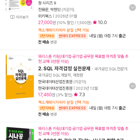
정 시리즈 9
전용문
,
박현민
(지은이)
위키북스
|
2026년 01월
미리보기
27,000
10.0
원 (10% 할인 / 1,500원)
책소개페이지에서 분철 선택 가능
내일 (월) 아침 7시
출근
양탄자배송
썬데이 EXPRESS
전 배송
변경
워리스톤 키링(대기업·공기업·공무원 목표별 자격증 맞춤 추
천 교재 3만원 이상)
2. SQL 자격검정 실전문제
- 국가공인 SQL전문가.
국가공인 SQL개발자, 개정판
한국데이터산업진흥원
(지은이)
한국데이터산업진흥원
|
2023년 12월
17,460
7.3
원 (3% 할인)
책소개페이지에서 분철 선택 가능
내일 (월) 아침 7시
출근
양탄자배송
썬데이 EXPRESS
전 배송
변경
워리스톤 키링(대기업·공기업·공무원 목표별 자격증 맞춤 추
천 교재 3만원 이상)