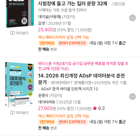
시험장에 들고 가는 킬러 문항 32제
- 그림으로
이해하는 가장 쉬운 합격 전략서
데이널(서동재)
(지은이)
길벗
|
2026년 07월
23,400
원 (10% 할인 / 1,300원)
미리보기
책소개페이지에서 분철 선택 가능
내일 (월) 아침 7시
출근
양탄자배송
썬데이 EXPRESS
전 배송
변경
워리스톤 키링(대기업·공기업·공무원 목표별 자격증 맞춤 추
천 교재 3만원 이상)
14. 2026 최신개정 ADsP 데이터분석 준전
문가
- 데이터에듀PT 문제풀이앱+2025년도 최신 기출
-
ADsP 합격 바이블 민트책 시리즈 12
윤종식
(지은이)
데이터에듀
|
2025년 12월
27,900
9.3
원 (10% 할인 / 1,550원)
미리보기
책소개페이지에서 분철 선택 가능
내일 (월) 아침 7시
출근
양탄자배송
썬데이 EXPRESS
전 배송
변경