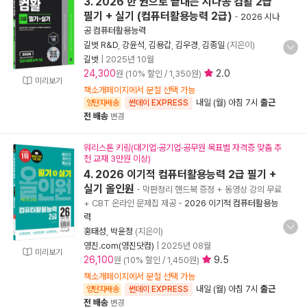
3. 2026 한 권으로 끝내는 시나공 컴활 2급
필기 + 실기 (컴퓨터활용능력 2급)
-
2026 시나
공 컴퓨터활용능력
길벗 R&D
,
강윤석
,
김용갑
,
김우경
,
김종일
(지은이)
길벗
|
2025년 10월
24,300
2.0
원 (10% 할인 / 1,350원)
미리보기
책소개페이지에서 분철 선택 가능
내일 (월) 아침 7시
출근
양탄자배송
썬데이 EXPRESS
전 배송
변경
워리스톤 키링(대기업·공기업·공무원 목표별 자격증 맞춤 추
천 교재 3만원 이상)
4. 2026 이기적 컴퓨터활용능력 2급 필기 +
실기 올인원
- 막판정리 핸드북 증정 + 동영상 강의 무료
+ CBT 온라인 문제집 제공
-
2026 이기적 컴퓨터활용능
력
홍태성
,
박윤정
(지은이)
영진.com(영진닷컴)
|
2025년 08월
미리보기
26,100
9.5
원 (10% 할인 / 1,450원)
책소개페이지에서 분철 선택 가능
내일 (월) 아침 7시
출근
양탄자배송
썬데이 EXPRESS
전 배송
변경