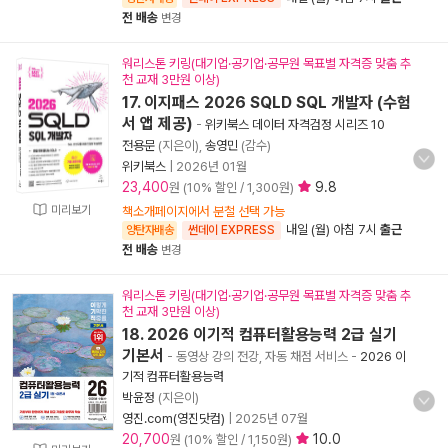
전 배송
변경
워리스톤 키링(대기업·공기업·공무원 목표별 자격증 맞춤 추
천 교재 3만원 이상)
17. 이지패스 2026 SQLD SQL 개발자 (수험
서 앱 제공)
-
위키북스 데이터 자격검정 시리즈 10
전용문
(지은이),
송영민
(감수)
위키북스
|
2026년 01월
23,400
9.8
원 (10% 할인 / 1,300원)
미리보기
책소개페이지에서 분철 선택 가능
내일 (월) 아침 7시
출근
양탄자배송
썬데이 EXPRESS
전 배송
변경
워리스톤 키링(대기업·공기업·공무원 목표별 자격증 맞춤 추
천 교재 3만원 이상)
18. 2026 이기적 컴퓨터활용능력 2급 실기
기본서
- 동영상 강의 전강, 자동 채점 서비스
-
2026 이
기적 컴퓨터활용능력
박윤정
(지은이)
영진.com(영진닷컴)
|
2025년 07월
20,700
10.0
원 (10% 할인 / 1,150원)