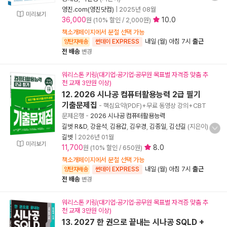
영진.com(영진닷컴)
|
2025년 08월
미리보기
36,000
10.0
원 (10% 할인 / 2,000원)
책소개페이지에서 분철 선택 가능
내일 (월) 아침 7시
출근
양탄자배송
썬데이 EXPRESS
전 배송
변경
워리스톤 키링(대기업·공기업·공무원 목표별 자격증 맞춤 추
천 교재 3만원 이상)
12. 2026 시나공 컴퓨터활용능력 2급 필기
기출문제집
- 핵심요약(PDF)+무료 동영상 강의+CBT
문제은행
-
2026 시나공 컴퓨터활용능력
길벗 R&D
,
강윤석
,
김용갑
,
김우경
,
김종일
,
김선길
(지은이)
길벗
|
2026년 01월
미리보기
11,700
8.0
원 (10% 할인 / 650원)
책소개페이지에서 분철 선택 가능
내일 (월) 아침 7시
출근
양탄자배송
썬데이 EXPRESS
전 배송
변경
워리스톤 키링(대기업·공기업·공무원 목표별 자격증 맞춤 추
천 교재 3만원 이상)
13. 2027 한 권으로 끝내는 시나공 SQLD +