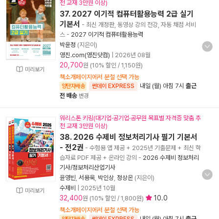
천 교재 3만원 이상)
37. 2027 이기적 컴퓨터활용능력 2급 실기
기본서
- 최신 개정판, 동영상 강의 전강, 자동 채점 서비
스
-
2027 이기적 컴퓨터활용능력
박윤정
(지은이)
영진.com(영진닷컴)
|
2026년 08월
20,700
원 (10% 할인 / 1,150원)
미리보기
책소개페이지에서 분철 선택 가능
내일 (월) 아침 7시
출근
양탄자배송
썬데이 EXPRESS
전 배송
변경
워리스톤 키링(대기업·공기업·공무원 목표별 자격증 맞춤 추
천 교재 3만원 이상)
38. 2026 수제비 정보처리기사 필기 기본서
- 전2권
- 수험용 앱 제공 + 2025년 기출문제 + 최신 학
습자료 PDF 제공 + 온라인 강의
-
2026 수제비 정보처리
기사/정보처리산업기사
윤영빈
,
서용욱
,
박인상
,
정상온
(지은이)
수제비
|
2025년 10월
미리보기
32,400
10.0
원 (10% 할인 / 1,800원)
책소개페이지에서 분철 선택 가능
내일 (월) 아침 7시
출근