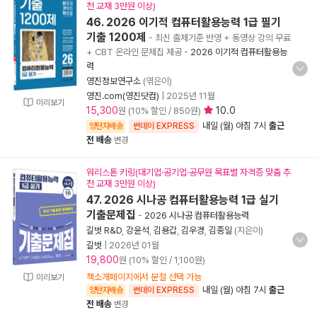
천 교재 3만원 이상)
46. 2026 이기적 컴퓨터활용능력 1급 필기
기출 1200제
- 최신 출제기준 반영 + 동영상 강의 무료
+ CBT 온라인 문제집 제공
-
2026 이기적 컴퓨터활용능
력
영진정보연구소
(엮은이)
영진.com(영진닷컴)
|
2025년 11월
미리보기
15,300
10.0
원 (10% 할인 / 850원)
내일 (월) 아침 7시
출근
양탄자배송
썬데이 EXPRESS
전 배송
변경
워리스톤 키링(대기업·공기업·공무원 목표별 자격증 맞춤 추
천 교재 3만원 이상)
47. 2026 시나공 컴퓨터활용능력 1급 실기
기출문제집
-
2026 시나공 컴퓨터활용능력
길벗 R&D
,
강윤석
,
김용갑
,
김우경
,
김종일
(지은이)
길벗
|
2026년 01월
19,800
원 (10% 할인 / 1,100원)
책소개페이지에서 분철 선택 가능
미리보기
내일 (월) 아침 7시
출근
양탄자배송
썬데이 EXPRESS
전 배송
변경