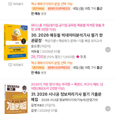
책소개페이지에서 분철 선택 가능
미리보기
내일 (월) 아침 7시
출근
양탄자배송
썬데이 EXPRESS
전 배송
변경
워리스톤 키링(대기업·공기업·공무원 목표별 자격증 맞춤 추
천 교재 3만원 이상)
30. 2026 에듀윌 빅데이터분석기사 필기 한
권끝장
- 핵심이론+개념체크 문제+기출 복원 모의고사
윤소영
(지은이)
에듀윌
|
2026년 01월
29,700
9.8
원 (10% 할인 / 1,650원)
책소개페이지에서 분철 선택 가능
미리보기
내일 (월) 아침 7시
출근
양탄자배송
썬데이 EXPRESS
전 배송
변경
2030이 가장 많이 따는 자격증 + 북엔드. 피크닉 매트. 단
어장(대상도서 2만원 이상)
31. 2026 시나공 정보처리기사 필기 기출문
제집
-
2026 시나공 정보처리기사/기능사/산업기사
길벗 R&D
(지은이)
길벗
|
2026년 01월