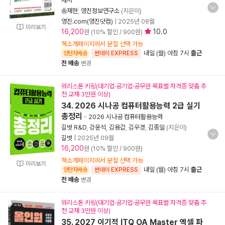
세서
송재현
,
영진정보연구소
(지은이)
영진.com(영진닷컴)
|
2025년 08월
미리보기
16,200
10.0
원 (10% 할인 / 900원)
책소개페이지에서 분철 선택 가능
내일 (월) 아침 7시
출근
양탄자배송
썬데이 EXPRESS
전 배송
변경
워리스톤 키링(대기업·공기업·공무원 목표별 자격증 맞춤 추
천 교재 3만원 이상)
34. 2026 시나공 컴퓨터활용능력 2급 실기
총정리
-
2026 시나공 컴퓨터활용능력
길벗 R&D
,
강윤석
,
김용갑
,
김우경
,
김종일
(지은이)
길벗
|
2025년 09월
16,200
원 (10% 할인 / 900원)
책소개페이지에서 분철 선택 가능
미리보기
내일 (월) 아침 7시
출근
양탄자배송
썬데이 EXPRESS
전 배송
변경
워리스톤 키링(대기업·공기업·공무원 목표별 자격증 맞춤 추
천 교재 3만원 이상)
35. 2027 이기적 ITQ OA Master 엑셀 파