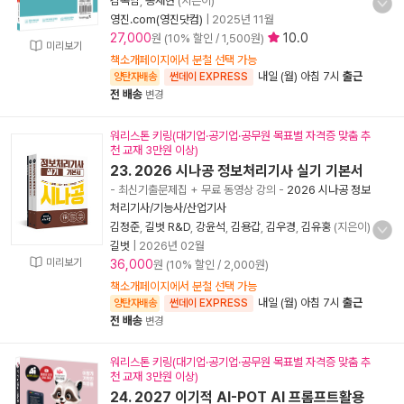
김옥남
,
송재현
(지은이)
영진.com(영진닷컴)
|
2025년 11월
27,000
10.0
원 (10% 할인 / 1,500원)
미리보기
책소개페이지에서 분철 선택 가능
내일 (월) 아침 7시
출근
양탄자배송
썬데이 EXPRESS
전 배송
변경
워리스톤 키링(대기업·공기업·공무원 목표별 자격증 맞춤 추
천 교재 3만원 이상)
23. 2026 시나공 정보처리기사 실기 기본서
- 최신기출문제집 + 무료 동영상 강의
-
2026 시나공 정보
처리기사/기능사/산업기사
김정준
,
길벗 R&D
,
강윤석
,
김용갑
,
김우경
,
김유홍
(지은이)
길벗
|
2026년 02월
미리보기
36,000
원 (10% 할인 / 2,000원)
책소개페이지에서 분철 선택 가능
내일 (월) 아침 7시
출근
양탄자배송
썬데이 EXPRESS
전 배송
변경
워리스톤 키링(대기업·공기업·공무원 목표별 자격증 맞춤 추
천 교재 3만원 이상)
24. 2027 이기적 AI-POT AI 프롬프트활용