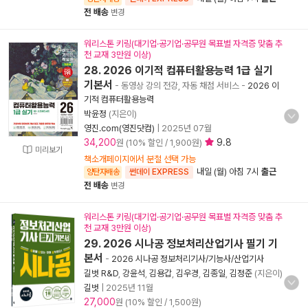
전 배송
변경
워리스톤 키링(대기업·공기업·공무원 목표별 자격증 맞춤 추
천 교재 3만원 이상)
28. 2026 이기적 컴퓨터활용능력 1급 실기
기본서
- 동영상 강의 전강, 자동 채점 서비스
-
2026 이
기적 컴퓨터활용능력
박윤정
(지은이)
영진.com(영진닷컴)
|
2025년 07월
34,200
9.8
원 (10% 할인 / 1,900원)
미리보기
책소개페이지에서 분철 선택 가능
내일 (월) 아침 7시
출근
양탄자배송
썬데이 EXPRESS
전 배송
변경
워리스톤 키링(대기업·공기업·공무원 목표별 자격증 맞춤 추
천 교재 3만원 이상)
29. 2026 시나공 정보처리산업기사 필기 기
본서
-
2026 시나공 정보처리기사/기능사/산업기사
길벗 R&D
,
강윤석
,
김용갑
,
김우경
,
김종일
,
김정준
(지은이)
길벗
|
2025년 11월
27,000
원 (10% 할인 / 1,500원)