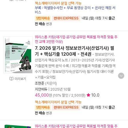
책소개페이지에서 분철 선택 가능
부록 : 엑셀함수사전 + 무료 동영상 강의 + 온라인 채점 서
비스
내일 (월) 아침 7시
출근
양탄자배송
썬데이 EXPRESS
전 배송
변경
워리스톤 키링(대기업·공기업·공무원 목표별 자격증 맞춤 추
천 교재 3만원 이상)
7. 2026 알기사 정보보안기사(산업기사) 필
기 + 핵심기출 1200제 - 전4권
- 정보보안기사.
산업기사 핵심요약 노트 / 2013~2025년 기사/산업기사
기출문제 완벽 분석 수록 / 최고합격률과 적중률 기록(합격
수기 포함) / 정보보안기사(산업기사) 필기시험 대비 이론
+기출+요약집
미리보기
조현준
(지은이)
지안에듀
|
2025년 10월
45,000
10.0
원 (10% 할인 / 2,500원)
책소개페이지에서 분철 선택 가능
내일 (월) 아침 7시
출근
양탄자배송
썬데이 EXPRESS
전 배송
변경
워리스톤 키링(대기업·공기업·공무원 목표별 자격증 맞춤 추