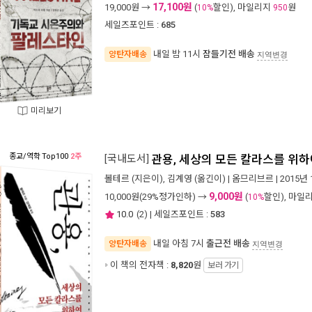
17,100원
19,000
원 →
(
할인), 마일리지
원
10%
950
세일즈포인트 :
685
내일 밤 11시
잠들기전 배송
양탄자배송
지역변경
미리보기
종교/역학
Top100
2주
[국내도서]
관용, 세상의 모든 칼라스를 위
볼테르
(지은이),
김계영
(옮긴이) |
옴므리브르
| 2015년
9,000원
10,000
원(29%정가인하) →
(
할인), 마일
10%
10.0
(
2
) | 세일즈포인트 :
583
내일 아침 7시
출근전 배송
양탄자배송
지역변경
이 책의 전자책 :
8,820
원
보러 가기