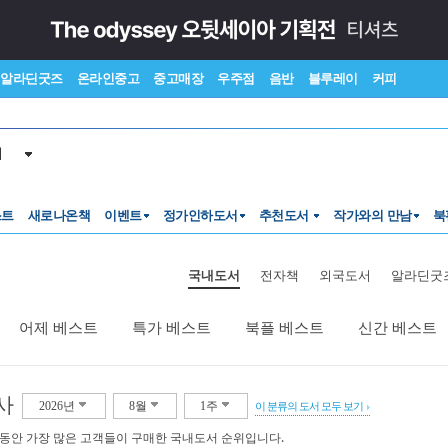
알라딘굿즈
온라인중고
중고매장
우주점
음반
블루레이
커피
서
스트
새로나온책
이벤트
정가인하도서
추천도서
작가와의 만남
북
국내도서
전자책
외국도서
알라딘굿
어제 베스트
특가 베스트
북플 베스트
신간 베스트
사
2026년
8월
1주
이 분류의 도서 모두 보기
 동안 가장 많은 고객들이 구매한 국내도서 순위입니다.