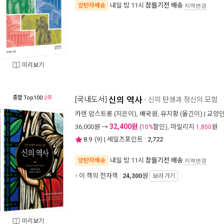
내일 밤 11시
잠들기전 배송
양탄자배송
지역변경
미리보기
종합
Top100
2주
[국내도서]
신의 역사
- 신의 탄생과 정신의 모험
카렌 암스트롱
(지은이),
배국원
,
유지황
(옮긴이) |
교양
32,400원
36,000
원 →
(
할인), 마일리지
원
10%
1,800
8.9
(
9
) | 세일즈포인트 :
2,722
내일 밤 11시
잠들기전 배송
양탄자배송
지역변경
이 책의 전자책 :
24,300
원
보러 가기
미리보기