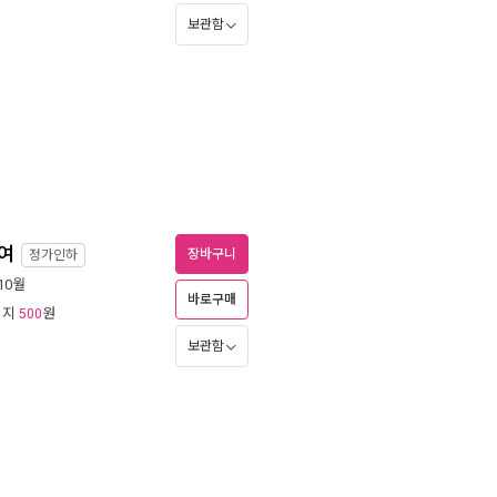
보관함
하여
장바구니
정가인하
 10월
바로구매
리지
원
500
보관함