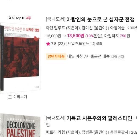
역사
Top10
4주
[국내도서]
아랍인의 눈으로 본 십자군 전쟁
아민 말루프
(지은이),
김미선
(옮긴이) |
아침이슬
| 200
13,500원
15,000
원 →
(
할인), 마일리지
원
10%
750
7.8
(
22
) | 세일즈포인트 :
2,455
내일 아침 7시
출근전 배송
양탄자배송
지역변경
미리보기
[국내도서]
기독교 시온주의와 팔레스타인
-
인
미트리 라헵
(지은이),
정병준
(옮긴이) |
동연출판사
| 2