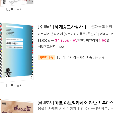
미리보기
[국내도서]
세계종교사상사 1
신화 종교 상징 
ㅣ
미르치아 엘리아데
(지은이),
이용주
(옮긴이) |
이학사
| 
34,200원
38,000
원 →
(
할인), 마일리지
원
10%
1,900
세일즈포인트 :
422
내일 밤 11시
잠들기전 배송
양탄자배송
지역변경
미리보기
[국내도서]
마르 야브알라하와 라반 차우마
한국연구재단 학술명저
몽골인 사제의 서방 여행기
ㅣ