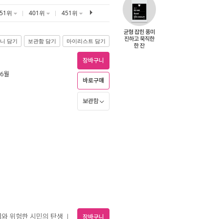
351위
401위
451위
니 담기
보관함 담기
마이리스트 담기
장바구니
 6월
바로구매
보관함
대와 위험한 시민의 탄생
ㅣ
장바구니