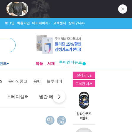
로그인
회원가입
마이페이지
고객센터
장바구니
(0)
투비컨티뉴드
펀드
북플
서재
창작플랫폼
투비컨티뉴드
알라딘 us
즈
온라인중고
음반
블루레이
도서관 사서
스테디셀러
월간 베스트
역대 베스트
선물 베스트
단축
URL