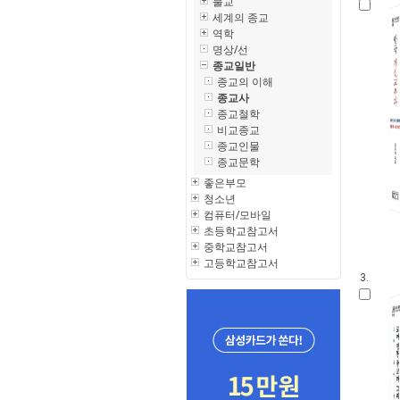
불교
세계의 종교
역학
명상/선
종교일반
종교의 이해
종교사
종교철학
비교종교
종교인물
종교문학
좋은부모
청소년
컴퓨터/모바일
초등학교참고서
중학교참고서
고등학교참고서
3.