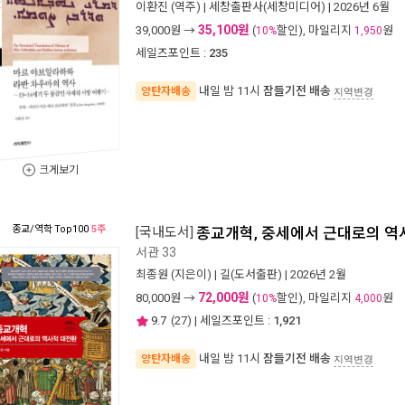
이환진
(역주) |
세창출판사(세창미디어)
| 2026년 6월
35,100원
39,000
원 →
(
할인), 마일리지
원
10%
1,950
세일즈포인트 :
235
내일 밤 11시
잠들기전 배송
양탄자배송
지역변경
크게보기
종교/역학
Top100
5주
[국내도서]
종교개혁, 중세에서 근대로의 역
서관 33
최종원
(지은이) |
길(도서출판)
| 2026년 2월
72,000원
80,000
원 →
(
할인), 마일리지
원
10%
4,000
9.7
(
27
) | 세일즈포인트 :
1,921
내일 밤 11시
잠들기전 배송
양탄자배송
지역변경