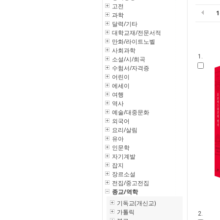
고전
과학
달력/기타
대학교재/전문서적
만화/라이트노벨
사회과학
1.
소설/시/희곡
수험서/자격증
어린이
에세이
여행
역사
예술/대중문화
외국어
요리/살림
유아
인문학
자기계발
잡지
장르소설
전집/중고전집
종교/역학
기독교(개신교)
가톨릭
2.