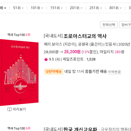
1위
51위
101위
151위
201위
251위
301위
전체선택
장바구
역사
Top100
5주
[국내도서]
조로아스터교의 역사
메리 보이스
(지은이),
공원국
(옮긴이) |
민음사
| 2020년
25,200원
28,000
원 →
(
할인), 마일리지
원
10%
280
9.5
(
4
) | 세일즈포인트 :
1,528
내일 밤 11시
잠들기전 배송
양탄자배송
지역변경
미리보기
역사
Top100
5주
[국내도서]
한국 개신교우파
- 극우정치의 행동