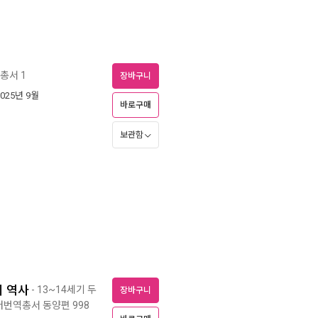
총서 1
장바구니
2025년 9월
바로구매
보관함
의 역사
- 13~14세기 두
장바구니
번역총서 동양편 998