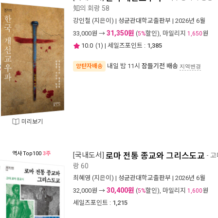
知의 회랑 58
강인철
(지은이) |
성균관대학교출판부
| 2026년 6월
31,350원
33,000
원 →
(
할인), 마일리지
원
5%
1,650
10.0
(
1
) | 세일즈포인트 :
1,385
내일 밤 11시
잠들기전 배송
양탄자배송
지역변경
미리보기
역사
Top100
3주
[국내도서]
로마 전통 종교와 그리스도교
- 
랑 60
최혜영
(지은이) |
성균관대학교출판부
| 2026년 6월
30,400원
32,000
원 →
(
할인), 마일리지
원
5%
1,600
세일즈포인트 :
1,215