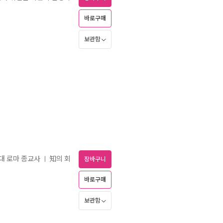
바로구매
보관함
고대 로마 종교사
知의 회
ㅣ
장바구니
바로구매
보관함