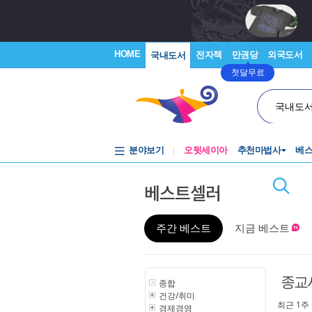
HOME
전자책
만권당
외국도서
국내도서
첫달무료
국내도
분야보기
오뒷세이아
추천마법사
베
베스트셀러
주간 베스트
지금 베스트
종교
종합
건강/취미
최근 1주
경제경영