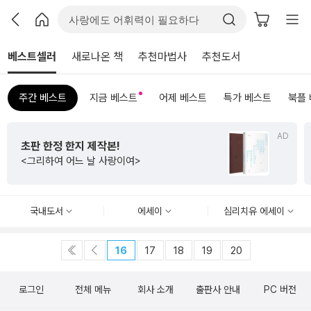
베스트셀러
새로나온 책
추천마법사
추천도서
주간 베스트
지금 베스트
어제 베스트
특가 베스트
북플
AD
초판 한정 한지 제작본!
<그리하여 어느 날 사랑이여>
국내도서
에세이
심리치유 에세이
16
17
18
19
20
로그인
전체 메뉴
회사 소개
출판사 안내
PC 버전